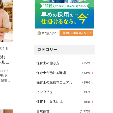
7月31日
カテゴリ一
流れ
ール
保育士の働き方
（352）
5日子
保育士が働ける職場
（139）
夜勤を
の記事
保育士の転職マニュアル
（296）
の一日
、そし
インタビュー
（37）
保育士になるには
（84）
日常保育
（1,773）