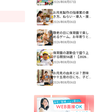
難易度別一覧＆演目構成
2026年08月07日
も！画像付きで紹介
お月見製作の指導案の書
き方。ねらい・導入・援
助を年齢別に解説【保
2026年08月06日
育】
敬老の日に保育園で楽し
めるゲーム。お年寄りと
交流できる遊びや伝承遊
2026年08月06日
びのアイデア
保育園の運動会で盛り上
がる競技56選！【2026年
版】0・1・2・3・4・5歳
2026年08月06日
児別・ねらいや親子競
技、プログラム例も紹介
お月見の由来とは？意味
や十五夜の日にち、子ど
もへの伝え方【2026年最
2026年08月06日
新】