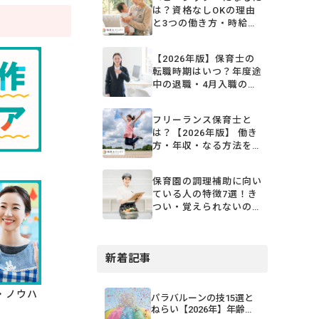
は？資格なしOKの理由
と3つの働き方・時給相
場を解説
【2026年版】保育士の
転職時期はいつ？年度途
中の退職・4月入職のス
ケジュール
フリーランス保育士と
は？【2026年版】 働き
方・年収・なる方法を解
説
保育園の調理補助に向い
ている人の特徴7選！き
つい・覚えられないの不
安を解消
新着記事
・ノウハ
パラバルーンの技15選と
ねらい【2026年】年齢・