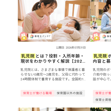
公開日: 2026年07月31日
乳児院
とは？役割・入所年齢・
乳児院
現状をわかりやすく解説【2026
内容と募
年最新】
【2026
乳児院とは、さまざまな事情で保護者と暮
乳児院のボ
らせない0歳児〜2歳児を、父母に代わって
介助や抱っ
24時間体制で養育する施設です。全国約147
話が中心で
カ所に設置され、一時保護やショートステ
す。社会的
イの受け皿にもなっています。この記事で
その力にな
保育士が働ける職場
保育園以外の施設
保育士が
は...
る方もいるで.
保育士資