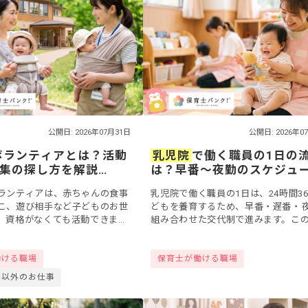
公開日: 2026年07月31日
公開日: 2026年0
ボランティアとは？活動
乳児院
で働く職員の1日の
集の探し方を解説
は？早番〜夜勤のスケジュ
年版】
と年間行事を解説
ランティアは、赤ちゃんの食事
乳児院で働く職員の1日は、24時間36
こ、遊び相手など子どものお世
どもを養育するため、早番・遅番・
、資格がなくても活動できま
組み合わせた交代制で進みます。こ
に意義のある施設だからこそ、
では、起床対応から就寝・巡回まで
りたいとボランティアを希望す
の流れ、早番〜夜勤の勤務時間の例
働ける職場
保育士が働ける職場
..
て年...
格以外のお仕事