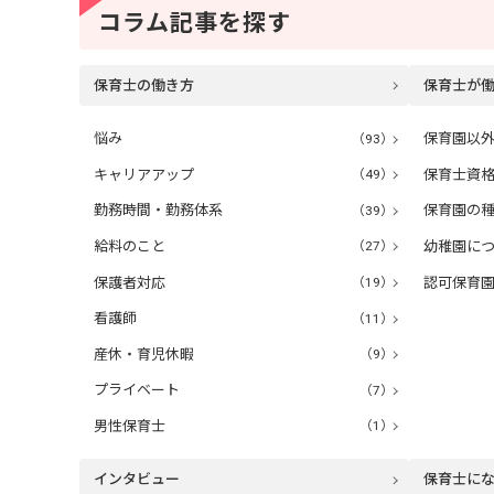
コラム記事を探す
保育士の働き方
保育士が
悩み
（93）
保育園以
キャリアアップ
（49）
保育士資
勤務時間・勤務体系
（39）
保育園の
給料のこと
（27）
幼稚園に
保護者対応
（19）
認可保育
看護師
（11）
産休・育児休暇
（9）
プライベート
（7）
男性保育士
（1）
インタビュー
保育士に