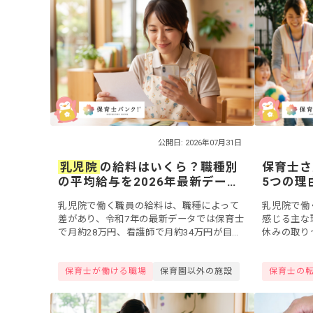
公開日: 2026年07月31日
乳児院
の給料はいくら？職種別
保育士さ
の平均給与を2026年最新データ
5つの理
で解説
じるとき
乳児院で働く職員の給料は、職種によって
乳児院で働
方
差があり、令和7年の最新データでは保育士
感じる主な
で月約28万円、看護師で月約34万円が目安
休みの取り
です。この記事では、厚生労働省「令和7年
との距離の
賃金構造基本統計調査」をもとに、職種別
勤務体制や
保育士が働ける職場
保育園以外の施設
保育士の
の...
はの難し...