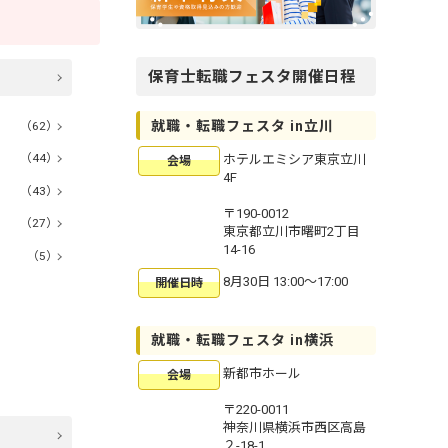
保育士転職フェスタ開催日程
就職・転職フェスタ in立川
（62）
（44）
ホテルエミシア東京立川
会場
4F
（43）
〒190-0012
（27）
東京都立川市曙町2丁目
14-16
（5）
8月30日 13:00〜17:00
開催日時
就職・転職フェスタ in横浜
新都市ホール
会場
〒220-0011
神奈川県横浜市西区高島
２-18-1