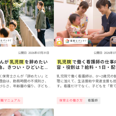
公開日: 2026年07月31日
公開日: 2026年0
んが
乳児院
を辞めたい
乳児院
で働く看護師の仕事
由。きつい・ひどいと感
容・役割は？給料・1日・配
の対処法と転職の進め
準まで解説【2026年最新】
く保育士さんが「辞めたい」と
乳児院で働く看護師は、0〜2歳児の
理由は、勤務時間の不規則さ、
理に加えて、生活援助や発達支援も
づらさ、年齢層の偏り、子ども
す。看護だけでなく、子どもを「育
取り方、責任の重さの5つです。
役割も大きい仕事といえます。この
保育の内容など、乳児院ならで
は、乳児院で働く看護師の仕事内容
転職マニュアル
保育士の働き方
看護師
割・1日の...