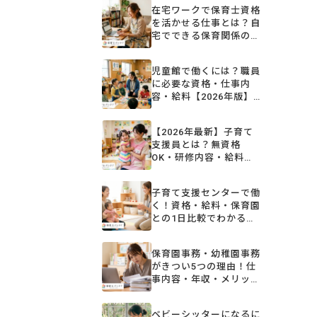
在宅ワークで保育士資格
を活かせる仕事とは？自
宅でできる保育関係の仕
事を徹底解説
児童館で働くには？職員
に必要な資格・仕事内
容・給料【2026年版】
保育園との違いも解説
【2026年最新】子育て
支援員とは？無資格
OK・研修内容・給料・
取得方法をまるごと解説
子育て支援センターで働
く！資格・給料・保育園
との1日比較でわかる仕
事内容
保育園事務・幼稚園事務
がきつい5つの理由！仕
事内容・年収・メリット
まで徹底解説
ベビーシッターになるに