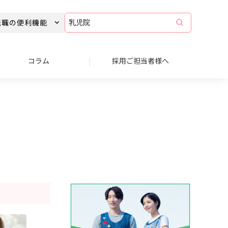
コ
転職の便利機能
ラ
ム
記
事
コラム
採用ご担当者様へ
を
キ
ー
ワ
ー
ド
で
検
索