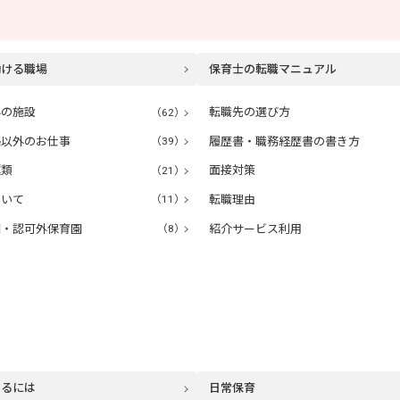
働ける職場
保育士の転職マニュアル
外の施設
（62）
転職先の選び方
格以外のお仕事
（39）
履歴書・職務経歴書の書き方
種類
（21）
面接対策
ついて
（11）
転職理由
園・認可外保育園
（8）
紹介サービス利用
なるには
日常保育