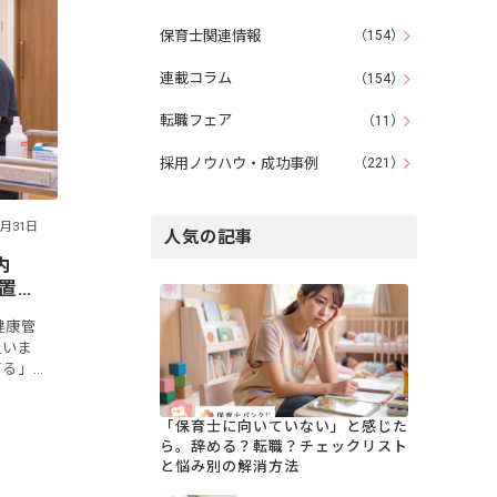
保育士関連情報
（154）
連載コラム
（154）
転職フェア
（11）
採用ノウハウ・成功事例
（221）
7月31日
人気の記事
内
置基
健康管
担いま
てる」
記事で
・役
「保育士に向いていない」と感じた
ら。辞める？転職？チェックリスト
と悩み別の解消方法