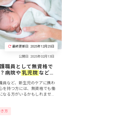
最終更新日: 2025年12月25日
護職員として無資格で
？病院や
乳児院
などで
ついて
職員など、新生児のケアに携わ
心を持つ方には、無資格でも働
になる方がいるかもしれませ
に「新生児介護職員」という職
せんが、新生児のケアに関わる
働き方
..