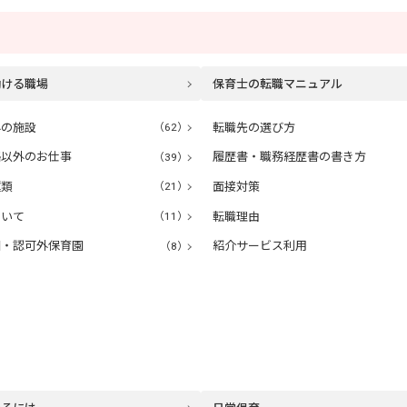
働ける職場
保育士の転職マニュアル
外の施設
（62）
転職先の選び方
格以外のお仕事
（39）
履歴書・職務経歴書の書き方
種類
（21）
面接対策
ついて
（11）
転職理由
園・認可外保育園
（8）
紹介サービス利用