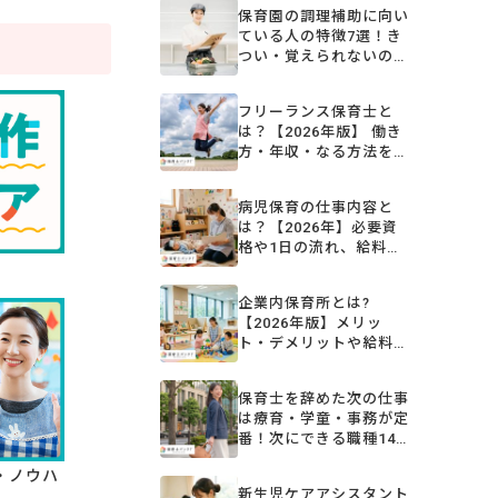
保育園の調理補助に向い
ている人の特徴7選！き
つい・覚えられないの不
安を解消
フリーランス保育士と
は？【2026年版】 働き
方・年収・なる方法を解
説
病児保育の仕事内容と
は？【2026年】必要資
格や1日の流れ、給料、
働くメリット＆デメリッ
ト
企業内保育所とは?
【2026年版】メリッ
ト・デメリットや給料・
求人例を解説
保育士を辞めた次の仕事
は療育・学童・事務が定
番！次にできる職種14
選と選び方
・ノウハ
新生児ケアアシスタント