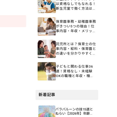
は資格なしでもなれる！
新生児室で働く方法は？
保育補助・ベビーシッタ
ーなど
保育園事務・幼稚園事務
がきつい5つの理由！仕
事内容・年収・メリット
まで徹底解説
託児所とは？保育士の仕
事内容・給料・保育園と
の違いを分かりやすく解
説
子どもと関わる仕事36
選！資格なし・未経験
OKの職種と年収・種類
を一覧比較【2026年
版】
新着記事
パラバルーンの技15選と
ねらい【2026年】年齢・