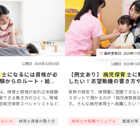
最終更新日: 2024年11
公開日: 2026年02月03日
育
士になるには資格が必
【例文あり】
病児保育
士に
験からのルート・給
したい！志望動機の書き方
診断も公開
くメリットなど
は、保育士資格があれば未経験
発熱や病気で、保育園に登園できな
戦できる働き方のひとつ。現場
スポットで預かるのが「病児保育施
定病児保育スペシャリストなど
す。そんな病児保育士へ転職したい
、気になる給料事情を徹底解
も、どうアピールすればよい？と、
、自分に合う職場がわかる診断
機でつまずく保育士さんもいるよう
なるには
保育士資格の取り方
保育士の転職マニュアル
面接対策
..
今回は、病児...