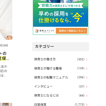
4月28日
カテゴリ一
トの
児保
保育士の働き方
（352）
を活か
保育士が働ける職場
（139）
対応の
業は
保育士の転職マニュアル
（296）
4年より
の記事
インタビュー
（37）
保育士になるには
（84）
日常保育
（1,773）