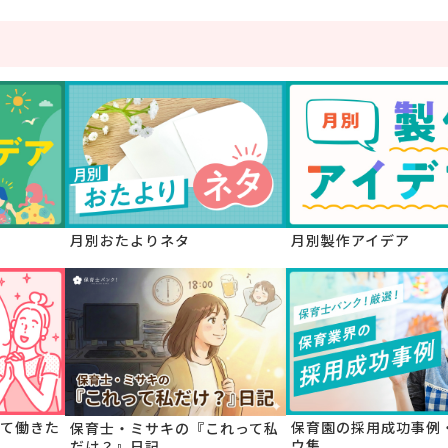
月別おたよりネタ
月別製作アイデア
て働きた
保育園の採用成功事例
保育士・ミサキの『これって私
ウ集
だけ？』日記