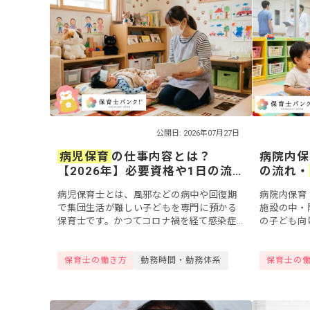
公開日: 2026年07月27日
病児保育
の仕事内容とは？
病院内保
【2026年】必要資格や1日の流
の流れ・
れ、給料、働くメリット＆デメ
説【20
病児保育士とは、風邪などの病中や回復期
病院内保育
リット
で集団生活が難しい子どもを専門に預かる
施設の中・
保育士です。かつてコロナ禍を経て感染症
の子ども向
への関心が高まったこともあり、2026年現
数・夜勤あ
在も共働き世帯の増加を背景に、病児保育
園とは違う
保育士の働き方
勤務時間・勤務体系
保育士の
のニー...
ています。「.