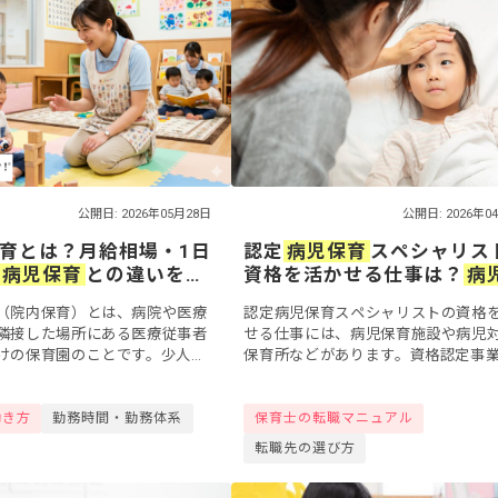
公開日: 2026年05月28日
公開日: 2026年0
育とは？月給相場・1日
認定
病児保育
スペシャリス
病児保育
との違いを解
資格を活かせる仕事は？
病
26年版】
育
士の働き方とメリット
（院内保育）とは、病院や医療
認定病児保育スペシャリストの資格
隣接した場所にある医療従事者
せる仕事には、病児保育施設や病児
けの保育園のことです。少人
保育所などがあります。資格認定事
り・行事ほぼなしと、認可保育
2022年に一度終了しましたが、202
特徴を持つ働き方として知られ
指定校での再開が進んでいます。こ
働き方
勤務時間・勤務体系
保育士の転職マニュアル
..
では...
転職先の選び方