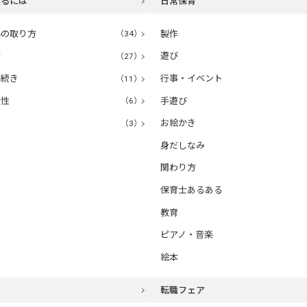
なるには
日常保育
格の取り方
（34）
製作
験
（27）
遊び
手続き
（11）
行事・イベント
適性
（6）
手遊び
（3）
お絵かき
身だしなみ
関わり方
保育士あるある
教育
ピアノ・音楽
絵本
ム
転職フェア