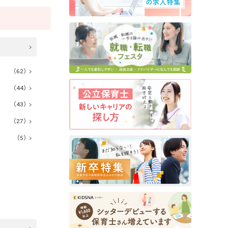
（62）
（44）
（43）
（27）
（5）