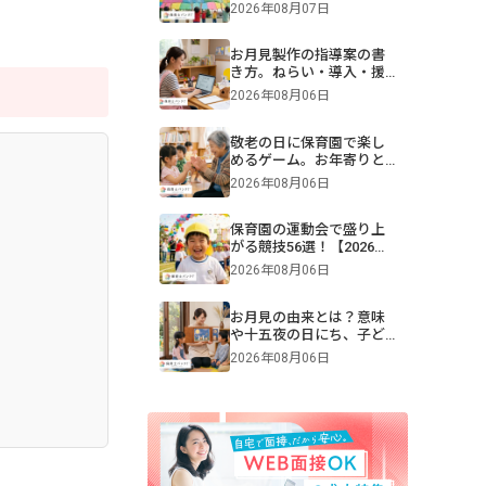
難易度別一覧＆演目構成
2026年08月07日
も！画像付きで紹介
お月見製作の指導案の書
き方。ねらい・導入・援
助を年齢別に解説【保
2026年08月06日
育】
敬老の日に保育園で楽し
めるゲーム。お年寄りと
交流できる遊びや伝承遊
2026年08月06日
びのアイデア
保育園の運動会で盛り上
がる競技56選！【2026年
版】0・1・2・3・4・5歳
2026年08月06日
児別・ねらいや親子競
技、プログラム例も紹介
お月見の由来とは？意味
や十五夜の日にち、子ど
もへの伝え方【2026年最
2026年08月06日
新】