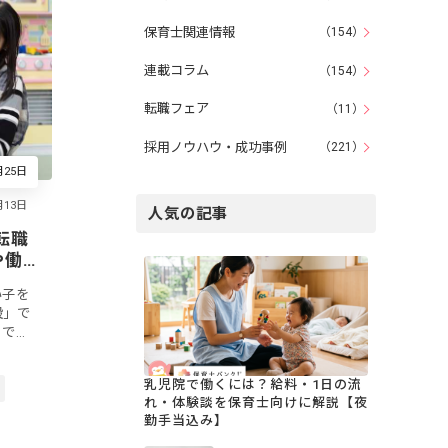
保育士関連情報
（154）
連載コラム
（154）
転職フェア
（11）
採用ノウハウ・成功事例
（221）
月25日
人気の記事
転職
や働
い子を
設」で
！で
志望動
です。
乳児院で働くには？給料・1日の流
れ・体験談を保育士向けに解説【夜
勤手当込み】