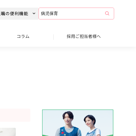
コ
転職の便利機能
ラ
ム
記
事
コラム
採用ご担当者様へ
を
キ
ー
ワ
ー
ド
で
検
索