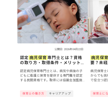
公開日: 2026年04月22日
認定
病児保育
専門士とは？資格
病児保
の取り方・取得条件・メリット
要？未経
をわかりやすく解説
料・職場
認定病児保育専門士とは、病気や病後の子
病児保育士
どもに看護と保育を提供する専門職を認定
からでも挑
する民間資格です。取得には協議会加盟施
で役立つ認
設での2年以上の勤務が条件となります。こ
の民間資格
の記事では資格の取り方や取得条件、キャ
説。さらに
保育士の働き方
キャリアアップ
保育士に
リアが広...
や病児保育室.