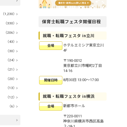
（1,230）
保育士転職フェスタ開催日程
（330）
（206）
就職・転職フェスタ in立川
（43）
ホテルエミシア東京立川
会場
4F
（30）
（24）
〒190-0012
東京都立川市曙町2丁目
（21）
14-16
（20）
8月30日 13:00〜17:00
開催日時
（13）
就職・転職フェスタ in横浜
（12）
新都市ホール
（6）
会場
〒220-0011
神奈川県横浜市西区高島
２-18-1