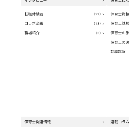
インタビュー
保育士に
転職体験談
（21）
保育士資
コラボ企画
（13）
保育士試
職場紹介
（3）
保育士の
保育士の
就職試験
保育士関連情報
連載コラ