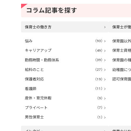
コラム記事を探す
保育士の働き方
保育士が
悩み
（93）
保育園以
キャリアアップ
（49）
保育士資
勤務時間・勤務体系
（39）
保育園の
給料のこと
（27）
幼稚園に
保護者対応
（19）
認可保育
看護師
（11）
産休・育児休暇
（9）
プライベート
（7）
男性保育士
（1）