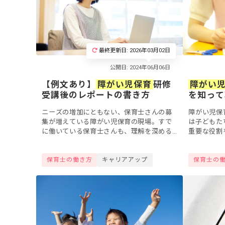
最終更新日: 2026年03月02日
【例文あり】
障がい児保育
研修
障がい
受講後のレポートの書き方
を知って
ニーズの増加にともない、保育士さんの募
障がい児保
集が増えている障がい児保育の現場。すで
は子どもた
に働いている保育士さんも、理解を深める
重要な役割
ために園内研修や外部のセミナーに参加す
育士が必要
る機会があるのではないでしょうか。今回
なるため、
保育士の働き方
キャリアアップ
保育士の
は研修受講...
る方も多い..