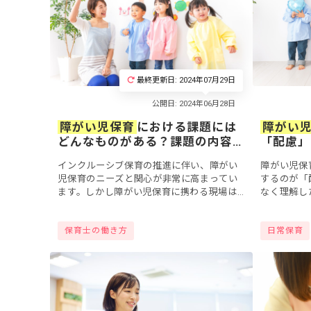
最終更新日: 2024年07月29日
障がい児保育
における課題には
障がい
どんなものがある？課題の内容
「配慮」
と最新の取り組みについて
ポイント
インクルーシブ保育の推進に伴い、障がい
障がい児保
児保育のニーズと関心が非常に高まってい
するのが「
ます。しかし障がい児保育に携わる現場は
なく理解し
多くの課題を抱えています。人手や専門性
行なう「配
の不足、また設備や制度上の問題など、そ
な認識でい
保育士の働き方
日常保育
の課題は多...
回は、障が..