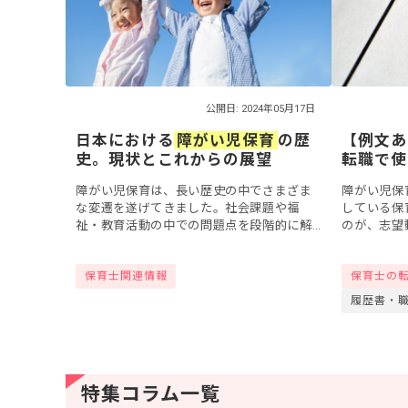
公開日: 2024年05月17日
日本における
障がい児保育
の歴
【例文あ
史。現状とこれからの展望
転職で使
障がい児保育は、長い歴史の中でさまざま
障がい児保
な変遷を遂げてきました。社会課題や福
している保
祉・教育活動の中での問題点を段階的に解
のが、志望
決しながら、今日の障がい児保育の形が作
望する理由
られてきたと言えます。近年ではインクル
の目にとま
保育士関連情報
保育士の
ーシブ教育の...
イントがあ..
履歴書・
特集コラム一覧