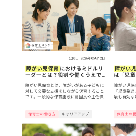
公開日: 2026年05月12日
障がい児保育
におけるミドルリ
障がい
ーダーとは？役割や働くうえで
は「児童
求められるスキルを解説
がカギ！
障がい児保育とは、障がいがある子どもに
障がい児保
方
対して必要な支援をしながら保育すること
「児童発達
です。一般的な保育施設に副園長や主任保
最も有効な
育士などのミドルリーダーがいるように、
得に必要な
障がい児保育にもミドルリーダーが存在し
研修制度・
保育士の働き方
キャリアアップ
保育士の
ます。今回...
方、転職エ..