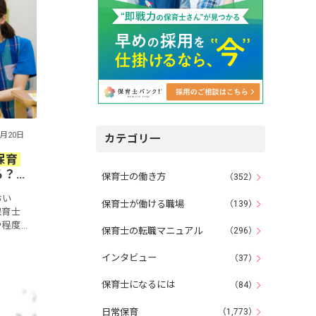
9月20日
カテゴリ一
保育
る？
保育士の働き方
（352）
おい
保育士が働ける職場
（139）
保育士
や程度
保育士の転職マニュアル
（296）
あるた
いでし
インタビュー
（37）
保育士になるには
（84）
日常保育
（1,773）