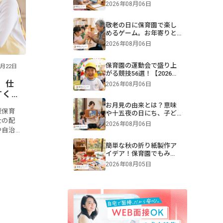
助を年齢別に解説【保
2026年08月06日
育】
敬老の日に保育園で楽し
めるゲーム。お年寄りと
交流できる遊びや伝承遊
2026年08月06日
びのアイデア
保育園の運動会で盛り上
5月22日
がる競技56選！【2026年
版】0・1・2・3・4・5歳
。仕
2026年08月06日
児別・ねらいや親子競
すく
技、プログラム例も紹介
お月見の由来とは？意味
型保育
や十五夜の日にち、子ど
士の配
もへの伝え方【2026年最
2026年08月06日
新】
や自治
度の内
簡単な秋の折り紙製作ア
る場合
イデア！保育園でもみ
じ・きのこ・トンボを作
2026年08月05日
ろう