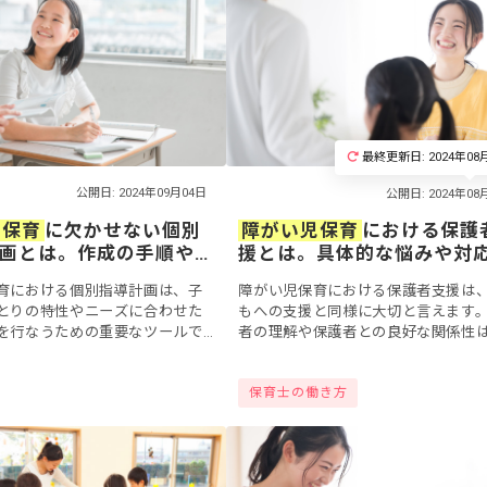
最終更新日: 2024年08
公開日: 2024年09月04日
児保育
に欠かせない個別
障がい児保育
における保護
画とは。作成の手順や
援とは。具体的な悩みや対
について
育における個別指導計画は、子
障がい児保育における保護者支援は
とりの特性やニーズに合わせた
もへの支援と同様に大切と言えます
を行なうための重要なツールで
者の理解や保護者との良好な関係性
、具体的な作成方法や活用方法
がい児のサポートにおいて欠かせな
いという方も多いのではないで
ょう。しかし保護者対応にはマニュ
保育士の働き方
.
正解がなく...