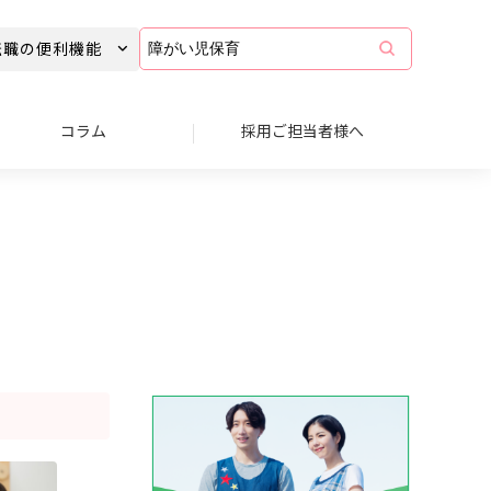
コ
転職の便利機能
ラ
ム
記
事
コラム
採用ご担当者様へ
を
キ
ー
ワ
ー
ド
で
検
索