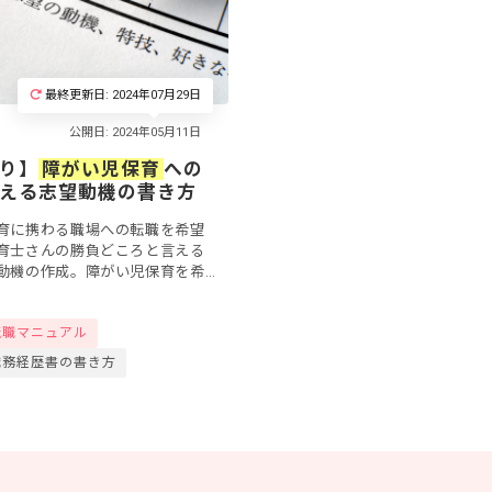
最終更新日: 2024年07月29日
り】
障がい児保育
への
える志望動機の書き方
育に携わる職場への転職を希望
育士さんの勝負どころと言える
動機の作成。障がい児保育を希
や経験のアピールなど、応募先
る志望動機には、いくつかのポ
転職マニュアル
.
職務経歴書の書き方