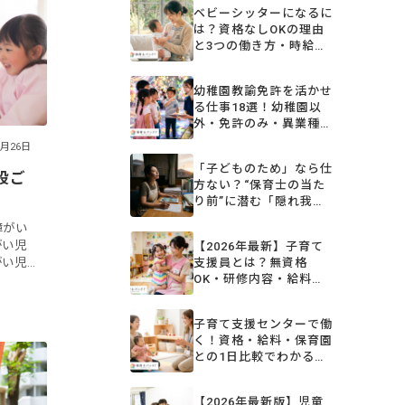
ベビーシッターになるに
は？資格なしOKの理由
と3つの働き方・時給相
場を解説
幼稚園教諭免許を活かせ
る仕事18選！幼稚園以
外・免許のみ・異業種の
転職先を解説【2026年
7月26日
版】
「子どものため」なら仕
設ご
方ない？“保育士の当た
り前”に潜む「隠れ我
慢」と、変わり始めた保
障がい
育の現場
がい児
【2026年最新】子育て
支援員とは？無資格
がい児
OK・研修内容・給料・
として
取得方法をまるごと解説
いま
子育て支援センターで働
く！資格・給料・保育園
との1日比較でわかる仕
事内容
【2026年最新版】児童