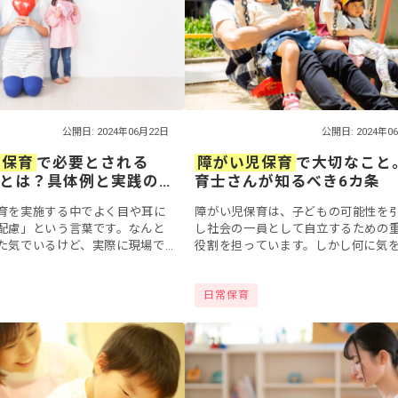
公開日: 2024年06月22日
公開日: 2024年0
児保育
で必要とされる
障がい児保育
で大切なこと
とは？具体例と実践の
育士さんが知るべき6カ条
育を実施する中でよく目や耳に
障がい児保育は、子どもの可能性を
配慮」という言葉です。なんと
し社会の一員として自立するための
た気でいるけど、実際に現場で
役割を担っています。しかし何に気
慮」が何を指すのか、あいまい
るべきか、何を大切なこととして保
る方がいるかもしれません。今
り組めばよいのか、考えてしまう保
日常保育
.
んもいるの...