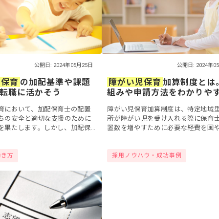
公開日: 2024年05月25日
公開日: 2024年0
児保育
の加配基準や課題
障がい児保育
加算制度とは
転職に活かそう
組みや申請方法をわかりや
解説
育において、加配保育士の配置
障がい児保育加算制度は、特定地域
ちの安全と適切な支援のために
所が障がい児を受け入れる際に保育
を果たします。しかし、加配保
置数を増やすために必要な経費を国
となる基準は自治体によって異
体が補助する制度です。しかし、制
理解するのが難しいと感じてい
容や申請方法が複雑で難しいと感じ
働き方
採用ノウハウ・成功事例
.
があるかも...