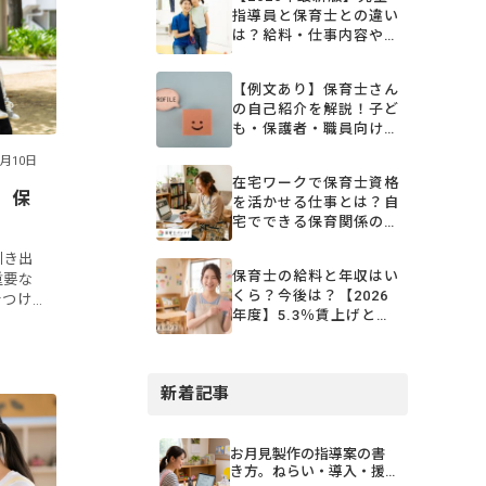
指導員と保育士との違い
は？給料・仕事内容や任
用資格について徹底解説
【例文あり】保育士さん
の自己紹介を解説！子ど
も・保護者・職員向けの
担任挨拶やコツ
6月10日
在宅ワークで保育士資格
。保
を活かせる仕事とは？自
宅でできる保育関係の仕
事を徹底解説
引き出
保育士の給料と年収はい
重要な
くら？今後は？【2026
をつけ
年度】5.3％賃上げと処
育に取
遇改善の仕組みを解説
育士さ
新着記事
お月見製作の指導案の書
き方。ねらい・導入・援