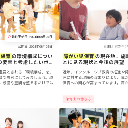
最終更新日: 2024年08月07日
公開日: 2024年0
児保育
の環境構成につい
障がい児保育
の現在地。施
の要素と考慮したいポイ
とに見る現状と今後の展望
重要とされる「環境構成」を、
近年、インクルーシブ教育の推進や
育で参考にしてみましょう。環
児に対する理解の深まりにより、障
に設備や空間を整えるだけでは
保育への関心が高まっています。障
もの個性や発達段階、ニーズを
への保育は子どもたちが社会の一員
身ともに安心して過ごせるイン
自立するための重要な役割を担って
保育士の働き方
.
す。今回は、...