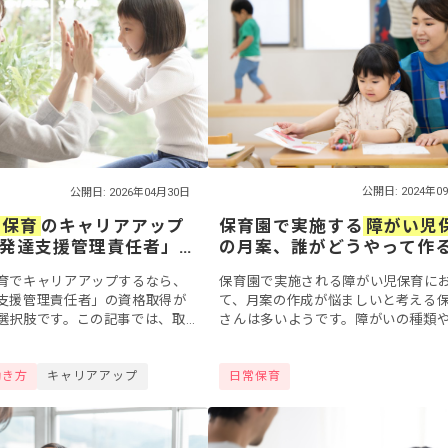
公開日: 2024年0
公開日: 2026年04月30日
保育園で実施する
障がい児
児保育
のキャリアアップ
の月案、誰がどうやって作
発達支援管理責任者」
作成のポイントも紹介
資格要件と職場の選び
保育園で実施される障がい児保育に
育でキャリアアップするなら、
て、月案の作成が悩ましいと考える
支援管理責任者」の資格取得が
さんは多いようです。障がいの種類
選択肢です。この記事では、取
によってできることが異なることも
実務経験・研修の仕組みから、
め、難しい部分があることは否めな
資格支援が充実した職場の選び
日常保育
ょう。今回は...
働き方
キャリアアップ
.