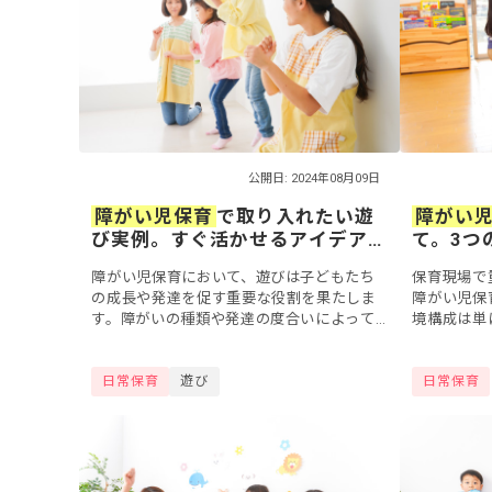
公開日: 2024年08月09日
障がい児保育
で取り入れたい遊
障がい
び実例。すぐ活かせるアイデア
て。3つ
や療育のポイント
ント
障がい児保育において、遊びは子どもたち
保育現場で
の成長や発達を促す重要な役割を果たしま
障がい児保
す。障がいの種類や発達の度合いによって
境構成は単
適切な遊び方や環境が異なるため、具体的
なく、子ど
にどのような遊びを取り入れるのが適切か
理解し、心
日常保育
遊び
日常保育
悩む方も多...
クルーシブ..