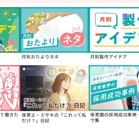
月別おたよりネタ
月別製作アイデア
て働きた
保育園の採用成功事例
保育士・ミサキの『これって私
ウ集
だけ？』日記