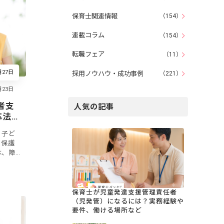
保育士関連情報
（154）
連載コラム
（154）
転職フェア
（11）
月27日
採用ノウハウ・成功事例
（221）
者支
人気の記事
応法
、子ど
。保護
は、障
いでし
アルや
保育士が児童発達支援管理責任者
（児発管）になるには？実務経験や
要件、働ける場所など