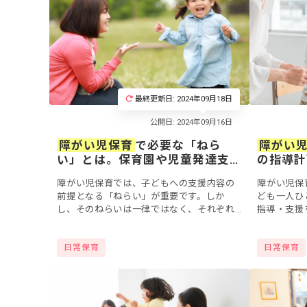
最終更新日: 2024年09月18日
障がい児保育
で必要な「ねら
障がい
い」とは。保育園や児童発達支
の指導計
援ですぐに使える「ねらい」総
活用方法
障がい児保育では、子どもへの支援内容の
障がい児保
まとめ
前提となる「ねらい」が重要です。しか
ども一人ひ
し、そのねらいは一律ではなく、それぞれ
指導・支援
の支援目的や連携する期間などによって異
す。しかし
なります。今回は、障がい児保育を行なう
がわからな
日常保育
日常保育
際に保育士や...
しょうか。..