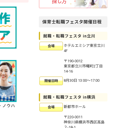
保育士転職フェスタ開催日程
就職・転職フェスタ in立川
ホテルエミシア東京立川
会場
4F
〒190-0012
東京都立川市曙町2丁目
14-16
8月30日 13:00〜17:00
開催日時
就職・転職フェスタ in横浜
・ノウハ
新都市ホール
会場
〒220-0011
神奈川県横浜市西区高島
２-18-1