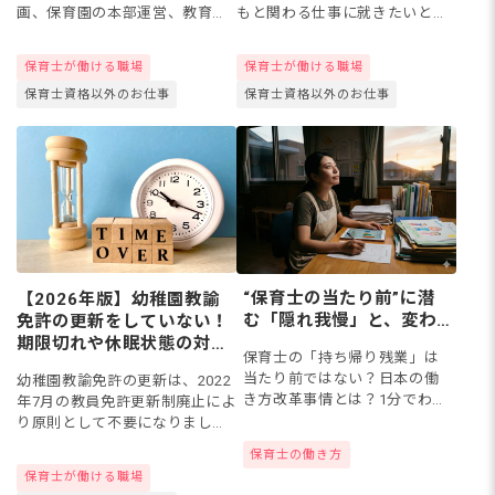
画、保育園の本部運営、教育系
もと関わる仕事に就きたいとい
企業の教材開発などがあり、保
う方にぴったりな職種ですが、
育士の経験がそのまま武器にな
志望動機が思いつかないことが
保育士が働ける職場
保育士が働ける職場
ります。これは幼稚園教諭の経
あるかもしれません。今回は、
保育士資格以外のお仕事
保育士資格以外のお仕事
験がある方にも当てはまりま
パートやアルバイトとして保育
す。本...
補助...
“保育士の当たり前”に潜
【2026年版】幼稚園教諭
む「隠れ我慢」と、変わ
免許の更新をしていない！
り始めた保育の現場
期限切れや休眠状態の対
保育士の「持ち帰り残業」は
応、窓口などを紹介
当たり前ではない？日本の働
幼稚園教諭免許の更新は、2022
き方改革事情とは？1分でわか
年7月の教員免許更新制廃止によ
る「隠れ我慢」度診断で、本
り原則として不要になりまし
来守られるべき保育士の働き
た。ただし、廃止前にすでに期
保育士の働き方
方をチェックしてみましょ
限切れで失効している方は再授
保育士が働ける職場
う！
与の手続きが必要です。この記