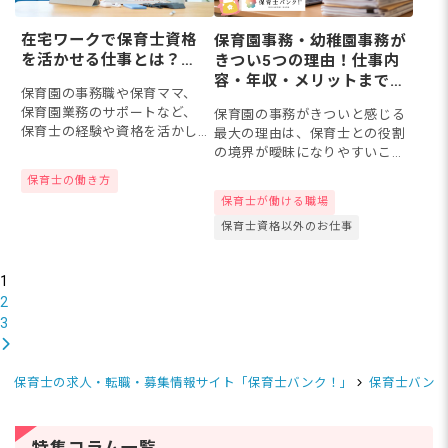
在宅ワークで保育士資格
保育園事務・幼稚園事務が
を活かせる仕事とは？自
きつい5つの理由！仕事内
宅でできる保育関係の仕
容・年収・メリットまで徹
保育園の事務職や保育ママ、
事を徹底解説
底解説
保育園業務のサポートなど、
保育園の事務がきついと感じる
保育士の経験や資格を活かし
最大の理由は、保育士との役割
て自宅でできる仕事は意外に
の境界が曖昧になりやすいこと
多いもの。この記事では、保
です。保育園で事務職の仕事を
保育士の働き方
育士資格を活かせる在宅ワー
知りたい方や、仕事に就いてか
保育士が働ける職場
ク可能な仕事を紹介します。
ら後悔したくない方、今回は、
保育士資格以外のお仕事
保育園事務の仕事内容や業務が
きつ...
1
2
3
保育士の求人・転職・募集情報サイト「保育士バンク！」
保育士バンク