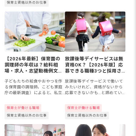
保育士資格以外のお仕事
事では、免許の状態別の対応
方...
【2026年最新】保育園の
放課後等デイサービスは無
調理師の年収は？給料相
資格OK？【2026年版】応
場・求人・志望動機例文ま
募できる職種3つと採用さ
で徹底解説
れやすい人の特徴を解説
子どもたちの給食やおやつを作
放課後等デイサービスで働いて
る保育園の調理師。こども家庭
みたいけれど、資格がないから
庁の最新調査）によると、私立
応募できないかも…と諦めてい
保育園の常勤調理員の年収は約
ませんか？実は補助スタッフや
365万円、公立では約446万円が
指導員、事務職など無資格でも
保育士が働ける職場
保育士が働ける職場
目安です。この記事では、給料
応募できる職種は複数ありま
保育士資格以外のお仕事
保育士資格以外のお仕事
相場や資格手当の仕組み、求...
す。今回は、無資格OKの職種と
仕事...