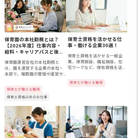
保育士資格を活かせる仕
保育園の本社勤務とは？
事・働ける企業30選！
【2026年度】仕事内容・
給料・キャリアパスと後悔
保育士資格を活かせる一般企
しない求人の探し方
業、保育施設、福祉施設、在
保育園運営会社の本社勤務と
宅ワークなど、保有資格を活
は、園を運営する企業の本社・
かした転職先候補をリストア
本部で、複数園の管理や運営サ
ップしました！
ポート、採用、企画などを行う
保育士が働ける職場
仕事です。現場の保育士とは異
保育士が働ける職場
なり、土日休みやデスクワーク
保育士資格以外のお仕事
中心の働き方が特徴。2026年度
の...