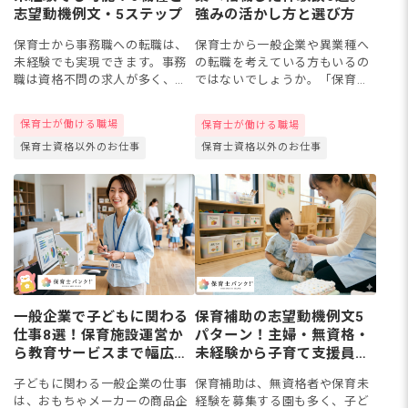
志望動機例文・5ステップ
強みの活かし方と選び方
保育士から事務職への転職は、
保育士から一般企業や異業種へ
未経験でも実現できます。事務
の転職を考えている方もいるの
職は資格不問の求人が多く、書
ではないでしょうか。「保育園
類作成・電話対応・マルチタス
の経験しかないけど、事務や接
クなど保育現場で身についたス
客って私にもできるのかな」と
保育士が働ける職場
保育士が働ける職場
キルは即戦力として歓迎されま
不安に思う方もいるかもしれま
保育士資格以外のお仕事
保育士資格以外のお仕事
す。本記事では、事務職6種類の
せんね。この記事では、実際に
違...
転職...
一般企業で子どもに関わる
保育補助の志望動機例文5
仕事8選！保育施設運営か
パターン！主婦・無資格・
ら教育サービスまで幅広く
未経験から子育て支援員ま
紹介
で【面接対策付き】
子どもに関わる一般企業の仕事
保育補助は、無資格者や保育未
は、おもちゃメーカーの商品企
経験を募集する園も多く、子ど