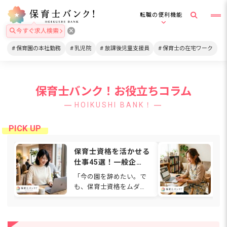
転職の便利機能
今すぐ求人検索
保育園の本社勤務
乳児院
放課後児童支援員
保育士の在宅ワーク
保育士バンク！お役立ちコラム
HOIKUSHI BANK！
保育士資格を活かせる
在
仕事45選！一般企
格
業・在宅・福祉など働
は
「今の園を辞めたい。で
通
ける場所を解説
関
も、保育士資格をムダに
ワ
【2026年】
したくない…」と感じて
も
いませんか。人間関係や
ゃ
待遇、働き方に悩み、別
て