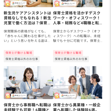
新生児ケアアシスタントは
保育士資格を活かすデスク
資格なしでもなれる！新生
ワーク・オフィスワーク！
児室で働く方法は？保育補
人事・総務など4職種と転
助・ベビーシッターなど
職準備
保育関係の資格がなくても、
保育士からデスクワーク（オフ
「赤ちゃんに関わる仕事がした
ィスワーク）への転職は、未経
い」という思いを叶える道はあ
験でも十分に可能です。保育士
ります。看護助手・保育補助
ならではの保護者対応で培った
員・ベビーシッターなど働き方
コミュニケーション力や、行事
保育士が働ける職場
保育士が働ける職場
や職場を選べば、無資格でも新
運営で鍛えたマルチタスク能力
保育士資格以外のお仕事
保育士資格以外のお仕事
生児に近い現場で経験を積むこ
は、企業の人事・総務・研修担
とは可能...
当な...
保育士から事務職へ転職は
保育士から異業種・一般企
未経験でも可能！6職種と
業へ転職した体験談6選。