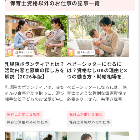
の道を考える保育士さん
保
保育士資格以外のお仕事の記事一覧
は少なくありません。保
マ
育士資
ト
乳児院ボランティアとは？
ベビーシッターになるに
活動内容と募集の探し方を
は？資格なしOKの理由と3
解説【2026年版】
つの働き方・時給相場を解
説
乳児院のボランティアは、赤ち
ベビーシッターになるには、保
ゃんの食事介助や抱っこ、遊び
育士のような特別な国家資格は
相手など子どものお世話が中心
必要ありません。共働き世帯の
で、資格がなくても活動できま
増加で需要が高まる今、未経
す。社会的に意義のある施設だ
験・無資格の方でも研修制度が
保育士が働ける職場
保育士が働ける職場
からこそ、その力になりたいと
整った環境からスタートできま
保育士資格以外のお仕事
保育士資格以外のお仕事
ボランティアを希望する方もい
す。この記事では、3つの働き方
るで...
の特...