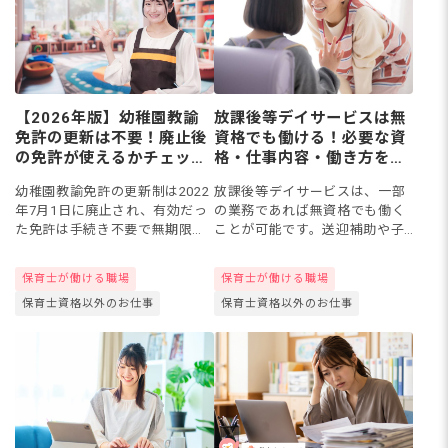
【2026年版】幼稚園教諭
放課後等デイサービスは無
免許の更新は不要！廃止後
資格でも働ける！必要な資
の免許が使えるかチェック
格・仕事内容・働き方をわ
リストと失効時の再授与手
かりやすく解説
幼稚園教諭免許の更新制は2022
放課後等デイサービスは、一部
続き
年7月1日に廃止され、有効だっ
の業務であれば無資格でも働く
た免許は手続き不要で無期限に
ことが可能です。送迎補助や子
なりました。ただし、廃止前に
どもの見守りなど補助的な役割
すでに失効していた免許は自動
からスタートし、実務経験を積
保育士が働ける職場
保育士が働ける職場
回復せず、再授与申請が必要で
みながら資格取得を目指す道も
保育士資格以外のお仕事
保育士資格以外のお仕事
す。「自分の免許はまだ使え...
あります。この記事では、無資
格で...