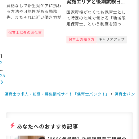
は？新生児ケアに携わる
実施エリアと後期試験日
資格なしで新生児ケアに携わ
ために知っておきたいこ
程、実技免除や全国で働く
る方法や可能性がある勤務
国家資格がなくても保育士とし
と
方法
先、またそれに近い働き方が
て特定の地域で働ける「地域限
できる職種について解説して
定保育士」という制度を知って
いきます。
いますか？「ピアノや造形の実
保育士以外のお仕事
技試験が苦手」「なかなか保育
保育士の働き方
キャリアアップ
士試験に受からない」と悩んで
いる方も、講習を受けることで
実技...
1
2
…
25
保育士の求人・転職・募集情報サイト「保育士バンク！」
保育士バンク
あなたへのおすすめ記事