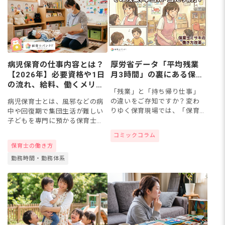
厚労省データ「平均残業
病児保育の仕事内容とは？
月3時間」の裏にある保育
【2026年】必要資格や1日
士のリアル
の流れ、給料、働くメリッ
「残業」と「持ち帰り仕事」
ト＆デメリット
の違いをご存知ですか？変わ
病児保育士とは、風邪などの病
りゆく保育現場では、「保育
中や回復期で集団生活が難しい
士の負担を減らし、子どもと
子どもを専門に預かる保育士で
向き合う時間を増やそう」と
す。かつてコロナ禍を経て感染
コミックコラム
いう“保育の質”を考える働き
症への関心が高まったこともあ
保育士の働き方
方へのシフトが進んでいま
り、2026年現在も共働き世帯の
す。あなたの職場で...
勤務時間・勤務体系
増加を背景に、病児保育のニ
ー...