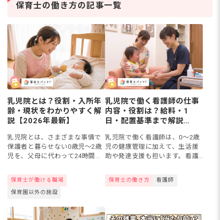
の道を考える保育士さん
保
保育士の働き方の記事一覧
は少なくありません。保
マ
育士資
ト
乳児院とは？役割・入所年
乳児院で働く看護師の仕事
齢・現状をわかりやすく解
内容・役割は？給料・1
説【2026年最新】
日・配置基準まで解説
【2026年最新】
乳児院とは、さまざまな事情で
乳児院で働く看護師は、0〜2歳
保護者と暮らせない0歳児〜2歳
児の健康管理に加えて、生活援
児を、父母に代わって24時間体
助や発達支援も担います。看護
制で養育する施設です。全国約
だけでなく、子どもを「育て
147カ所に設置され、一時保護
る」役割も大きい仕事といえま
保育士が働ける職場
保育士の働き方
看護師
やショートステイの受け皿にも
す。この記事では、乳児院で働
保育園以外の施設
なっています。この記事では...
く看護師の仕事内容・役割・1日
の...