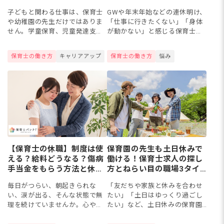
【2026年版】
る対策
子どもと関わる仕事は、保育士
GWや年末年始などの連休明け、
や幼稚園の先生だけではありま
「仕事に行きたくない」「身体
せん。学童保育、児童発達支
が動かない」と感じる保育士さ
援、スポーツインストラクタ
んは少なくありません。実は、
ー、子ども英会話講師など36種
その憂鬱には自律神経の乱れや
保育士の働き方
キャリアアップ
保育士の働き方
悩み
類について、仕事内容・必要資
日常とのギャップなど明確な原
格・年収・なり方を1つずつ紹介
因があります。今回は、連休
しま...
前・...
【保育士の休職】制度は使
保育園の先生も土日休みで
える？給料どうなる？傷病
働ける！保育士求人の探し
手当金をもらう方法と休職
方とねらい目の職場3タイ
期間の過ごし方
プ
毎日がつらい、朝起きられな
「友だちや家族と休みを合わせ
い、涙が出る、そんな状態で無
たい」「土日はゆっくり過ごし
理を続けていませんか。心や体
たい」など、土日休みの保育園
が限界のサインを出していると
で働きたい保育士さんは多いで
き、「休職」は自分を守るため
すよね。完全週休二日制や土曜