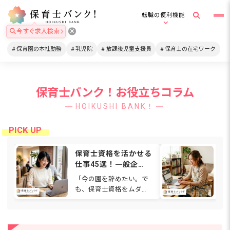
転職の便利機能
今すぐ求人検索
保育園の本社勤務
乳児院
放課後児童支援員
保育士の在宅ワーク
保育士バンク！お役立ちコラム
HOIKUSHI BANK！
保育士資格を活かせる
在
仕事45選！一般企
格
業・在宅・福祉など働
は
「今の園を辞めたい。で
通
ける場所を解説
関
も、保育士資格をムダに
ワ
【2026年】
したくない…」と感じて
も
いませんか。人間関係や
ゃ
待遇、働き方に悩み、別
て