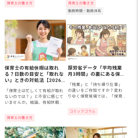
保育士の働き方
保育士の働き方
の大切な選択肢です。決して逃
出勤なしの求人は、探し方のコ
勤務時間・勤務体系
げではありません。この記事で
ツを押さえれば見つけやすくな
は、保...
りま...
厚労省データ「平均残業
保育士の有給休暇は取れ
月3時間」の裏にある保育
る？日数の目安と「取れな
士のリアル
い」ときの対処法【2026
「残業」と「持ち帰り仕事」
年最新】
の違いをご存知ですか？変わ
「保育士は忙しくて有給が取れ
りゆく保育現場では、「保育
ないのでは？」と不安に感じて
士の負担を減らし、子どもと
いませんか。結論、有給休暇は
向き合う時間を増やそう」と
勤続6カ月で10日が付与される
コミックコラム
いう“保育の質”を考える働き
労働基準法上の権利で、保育士
保育士の働き方
方へのシフトが進んでいま
ももちろん取得できます。近年
す。あなたの職場で...
は取得を後押しする制度も整
い、...