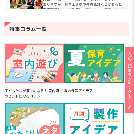
ありますが、保育士資格や教員免許などがあると
正規職員としての採用に有利です。本記事では、
放課後児童支援員と児童厚生員の資格要件・取得
方法から、児童館職員の具...
病児保育の仕事内容とは？【2026
特集コラム一覧
年】必要資格や1日の流れ、給料、働
くメリット＆デメリット
病児保育士とは、風邪などの病中や回復期で集団
生活が難しい子どもを専門に預かる保育士です。
かつてコロナ禍を経て感染症への関心が高まった
人気の記事ランキング
こともあり、2026年現在も共働き世帯の増加を背
景に、病児保育のニー...
【動画付き】4歳児の手作りおもちゃ
12選！紙コップ・牛乳パックなどで
簡単に作れるアイデア集
4歳児の手作りおもちゃは、紙コップや牛乳パッ
クなど身近な素材で簡単に作れます。「自分で作
れた！」という達成感が、子どもの創作意欲や友
子どもたちが夢中になる！ 室内遊び
夏の保育アイデア
だちとの関わりを育むきっかけになるでしょう。
RANKING
のヒントになるコラム
本記事では、作ったあとに...
保育士を辞めた次の仕事は療育・学
童・事務が定番！次にできる職種14
選と選び方
保育士を辞めた次の仕事は、療育・学童・事務・
在宅ワークなど資格や経験を活かせる選択肢が14
種以上あります。保育士有資格者の約6割がすでに
保育園以外の道を選んでいる現実も。「辞めたあ