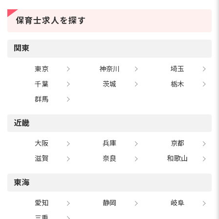
36種類について、仕事内容・必要資格・年収・な
り方を1つずつ紹介しま...
保育士求人を探す
保育士の年度途中退職は「無責任」
ではない！【2026年最新】法律で守
られた権利と円満退職に向けた5ステ
朝、布団から出られない...出勤前に涙が出る...それ
関東
ップ
でも「担任なのに途中で辞めるなんて無責任か
な」と自分を追い詰めていませんか？保育士の年
東京
神奈川
埼玉
度途中退職は、法律で守られた正当な権利です。
今回は、辞めても...
千葉
茨城
栃木
群馬
近畿
大阪
兵庫
京都
滋賀
奈良
和歌山
東海
愛知
静岡
岐阜
三重