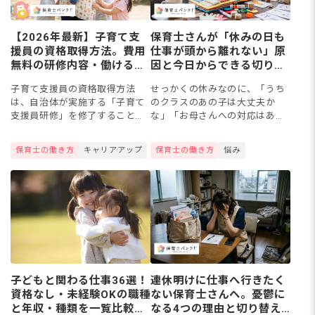
【2026年最新】子育て支
保育士さんが「休みの日も
援員の資格取得方法。費用
仕事が頭から離れない」原
無料の研修内容・働ける職
因と今日からできる切り替
場・保育士との違いまで解
え方
子育て支援員の資格取得方法
せっかくの休みなのに、「うち
説
は、自治体が実施する「子育て
のクラスのあの子は大丈夫か
支援員研修」を修了することで
な」「お母さんへの対応はあれ
す。18歳以上なら無資格・未経
でよかったかな」とずっと考え
験でも受講でき、保育所や学童
てしまい心が休まらない保育士
保育士の働き方
キャリアアップ
保育士の働き方
悩み
等で即戦力として働けます。本
さんは多いのではないでしょう
記事では、専門研修の内容・専
か。この記事では、保育士が休
門研...
日も仕...
子どもと関わる仕事36選！
連休明けに仕事へ行きたく
資格なし・未経験OKの職種
ない保育士さんへ。憂鬱に
と年収・種類を一覧比較
なる4つの理由と切り替え