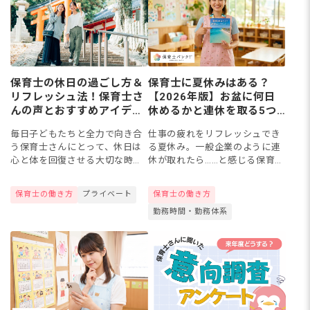
保育士の休日の過ごし方＆
保育士に夏休みはある？
リフレッシュ法！保育士さ
【2026年版】お盆に何日
んの声とおすすめアイデア
休めるかと連休を取る5つ
集
の方法
毎日子どもたちと全力で向き合
仕事の疲れをリフレッシュでき
う保育士さんにとって、休日は
る夏休み。一般企業のように連
心と体を回復させる大切な時間
休が取れたら……と感じる保育士
ですよね。この記事では、現役
さんも多いのではないでしょう
保育士のリアルな休日の過ごし
か。実際、保育士の夏休みは
保育士の働き方
プライベート
保育士の働き方
方や、目的別のおすすめリフレ
「3〜5日が一般的」と言われる
勤務時間・勤務体系
ッシュ法、オンオフの切り替え
ものの、園によって差が大きい
のコ...
の...