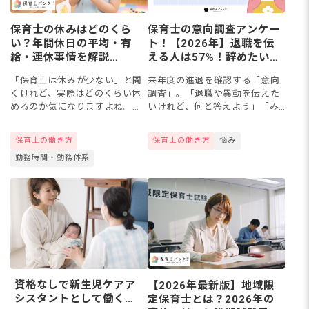
保育士の休みはどのくら
保育士の意向調査アンケー
い？年間休日の平均・有
ト！【2026年】退職を伝
給・連休事情を解説
える人は57%！辞めたい理
【2026年版】
由の本音も調査
「保育士は休みが少ない」と聞
来年度の進退を確認する「意向
くけれど、実際はどのくらい休
調査」。「退職や異動を伝えた
めるのか気になりますよね。結
いけれど、何と答えよう」「み
論からいうと、保育士の年間休
んなはどう回答しているんだろ
日は平均でおよそ110〜114日、
う」と、悩む保育士さんも多い
保育士の働き方
保育士の働き方
悩み
月に9〜10日ほどが目安です。
ですよね。保育士バンク！公式
勤務時間・勤務体系
この記事では、週休やシフ...
Instagramの2026年7...
資格なしで新生児ケアア
【2026年最新版】地域限
シスタントとして働くに
定保育士とは？2026年の