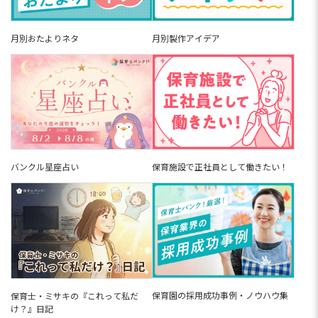
と何しよう」「転職先...
託児所とは？保育士の仕事内容・給
料・保育園との違いを分かりやすく
月別おたよりネタ
月別製作アイデア
解説
託児所とは、さまざまな形態の認可外保育園のこ
とです。企業内や病院で行われる保育や、商業施
設内の一時保育などがあたりますが、保育士さん
は、一般的な園との違いや働きやすさが気になり
ますよね。この記事では、...
企業内保育所とは?【2026年版】メ
リット・デメリットや給料・求人例
を解説
「もう持ち帰り仕事は限界…」「少人数の保育が
したい」などといったそんな悩みを抱える保育士
バンクル星座占い
保育施設で正社員として働きたい！
さんから、注目されているのが企業内保育所で
す。定員10〜30名の少人数制で、行事や書類業務
が少なく、持ち帰り仕事...
【2026年最新】子育て支援員の資格
取得方法。費用無料の研修内容・働
ける職場・保育士との違いまで解説
子育て支援員の資格取得方法は、自治体が実施す
る「子育て支援員研修」を修了することです。18
歳以上なら無資格・未経験でも受講でき、保育所
や学童等で即戦力として働けます。本記事では、
専門研修の内容・専門研...
幼稚園も保育園も経験して11年
保育園の採用成功事例・ノウハウ集
保育士・ミサキの『これって私だ
目。“やりたい保育”を実現できるオー
け？』日記