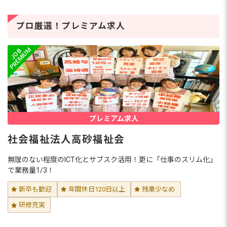
プニング保育園への転職
幼稚園と保育園の勤務を経て、10年以上、現場で
子どもたちと向き合ってきたHさん。「退職金制
プロ厳選！プレミアム求人
度がある園で働きたい」「自分のやりたい保育を
実現したい」などという想いから、保育士バン
ク！を活用した転職を決意...
保育園事務・幼稚園事務がきつい5つ
の理由！仕事内容・年収・メリット
まで徹底解説
保育園の事務がきついと感じる最大の理由は、保
育士との役割の境界が曖昧になりやすいことで
す。保育園で事務職の仕事を知りたい方や、仕事
に就いてから後悔したくない方、今回は、保育園
事務の仕事内容や業務がきつ...
フリーランス保育士とは？【2026年
プレミアム求人
版】 働き方・年収・なる方法を解説
社会福祉法人高砂福祉会
特定の園に所属せず、自分のスキルと経験を活か
して自由に働く「フリーランス保育士」。保育士
無理のない程度のICT化とサブスク活用！更に「仕事のスリム化」
不足や働き方の多様化を背景に、需要が急増して
いる新しいワークスタイルです。 今回は、フリー
で業務量1/3！
ランス保育士の代表的な...
子どもと関わる仕事36選！資格な
新卒も歓迎
年間休日120日以上
残業少なめ
し・未経験OKの職種と年収・種類を
一覧比較【2026年版】
研修充実
子どもと関わる仕事は、保育士や幼稚園の先生だ
けではありません。学童保育、児童発達支援、ス
ポーツインストラクター、子ども英会話講師など