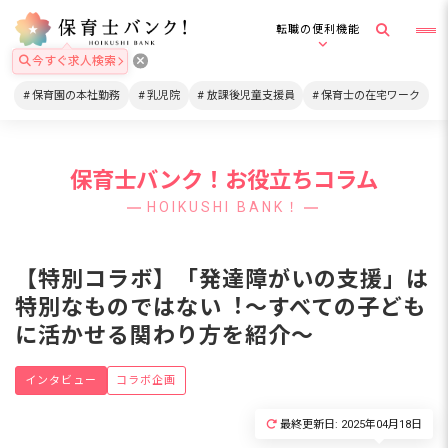
転職の便利機能
今すぐ求人検索
保育園の本社勤務
乳児院
放課後児童支援員
保育士の在宅ワーク
保育士バンク！お役立ちコラム
HOIKUSHI BANK！
【特別コラボ】「発達障がいの⽀援」は
特別なものではない︕〜すべての⼦ども
に活かせる関わり方を紹介〜
インタビュー
コラボ企画
最終更新日: 2025年04月18日