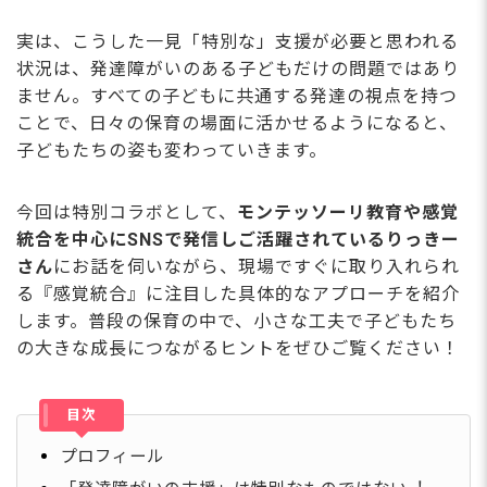
実は、こうした⼀⾒「特別な」⽀援が必要と思われる
状況は、発達障がいのある⼦どもだけの問題ではあり
ません。すべての⼦どもに共通する発達の視点を持つ
ことで、⽇々の保育の場⾯に活かせるようになると、
⼦どもたちの姿も変わっていきます。
今回は特別コラボとして、
モンテッソーリ教育や感覚
統合を中⼼にSNSで発信しご活躍されているりっきー
さん
にお話を伺いながら、現場ですぐに取り⼊れられ
る『感覚統合』に注⽬した具体的なアプローチを紹介
します。普段の保育の中で、⼩さな⼯夫で⼦どもたち
の⼤きな成⻑につながるヒントをぜひご覧ください！
目次
プロフィール