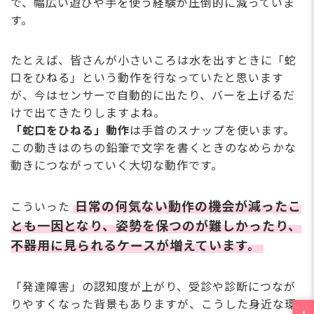
で、幅広い遊びや⼿を使う経験が圧倒的に減っていま
す。
たとえば、皆さんが⼩さいころは⽔を出すときに「蛇
⼝をひねる」という動作を⾏なっていたと思います
が、今はセンサーで⾃動的に出たり、バーを上げるだ
けで出てきたりしますよね。
「蛇⼝をひねる」動作
は⼿⾸のスナップを使います。
この動きはのちの鉛筆で⽂字を書くときのなめらかな
動きにつながっていく⼤切な動作です。
⽇常の何気ない動作の機会が減ったこ
こういった
とも⼀因となり、姿勢を保つのが難しかったり、
不器⽤に⾒られるケースが増えています。
「発達障害」の認知度が上がり、受診や診断につなが
りやすくなった背景もありますが、こうした⾝近な環