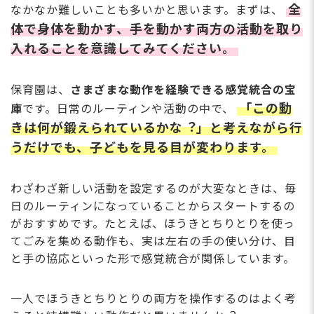
全
なかなか難しいことも多いかと思います。まずは、
体で⾝体を動かす、⼿を動かす両⽅の活動を取り
⼊れることを意識してみてください。
保育園は、
さまざまな動作を経験できる感覚統合の宝
「この動
庫
です。⽇常のルーティンや活動の中で、
きは何が鍛えられているかな︖」と考えながら⾏
うだけでも、⼦どもを⾒る⽬が変わります。
わざわざ新しい活動を設定するのが⼤変なときは、毎
⽇のルーティンになっていることからスタートするの
がおすすめです。たとえば、ほうきとちりとりを使っ
てごみを集める動作も、実は左右の⼿の使い分け、⽬
と⼿の協応といった形で感覚統合が関係しています。
⼀⼈でほうきとちりとりの両⽅を操作するのはよく考