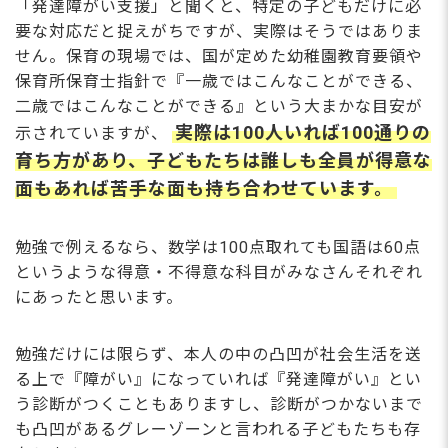
「発達障がい⽀援」と聞くと、特定の⼦どもだけに必
要な対応だと捉えがちですが、実際はそうではありま
せん。保育の現場では、国が定めた幼稚園教育要領や
保育所保育士指針で『⼀歳ではこんなことができる、
⼆歳ではこんなことができる』という⼤まかな⽬安が
実際は100⼈いれば100通りの
⽰されていますが、
育ち⽅があり、⼦どもたちは誰しも全員が得意な
⾯もあれば苦⼿な⾯も持ち合わせています。
勉強で例えるなら、数学は100点取れても国語は60点
というような得意・不得意な科⽬がみなさんそれぞれ
にあったと思います。
勉強だけには限らず、本⼈の中の凸凹が社会⽣活を送
る上で『障がい』になっていれば『発達障がい』とい
う診断がつくこともありますし、診断がつかないまで
も凸凹があるグレーゾーンと⾔われる⼦どもたちも存