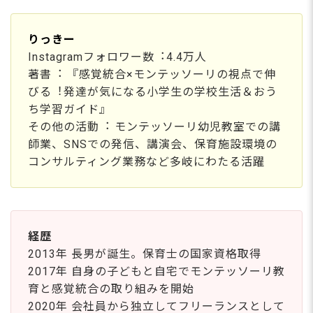
りっきー
Instagramフォロワー数︓4.4万⼈
著書︓ 『感覚統合×モンテッソーリの視点で伸
びる︕発達が気になる⼩学⽣の学校⽣活＆おう
ち学習ガイド』
その他の活動︓ モンテッソーリ幼児教室での講
師業、SNSでの発信、講演会、保育施設環境の
コンサルティング業務など多岐にわたる活躍
経歴
2013年 ⻑男が誕⽣。保育⼠の国家資格取得
2017年 ⾃⾝の⼦どもと⾃宅でモンテッソーリ教
育と感覚統合の取り組みを開始
2020年 会社員から独⽴してフリーランスとして