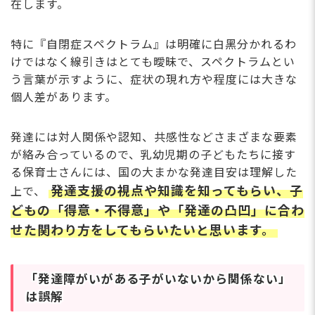
在します。
特に『⾃閉症スペクトラム』は明確に⽩⿊分かれるわ
けではなく線引きはとても曖昧で、スペクトラムとい
う⾔葉が⽰すように、症状の現れ⽅や程度には⼤きな
個⼈差があります。
発達には対⼈関係や認知、共感性などさまざまな要素
が絡み合っているので、乳幼児期の⼦どもたちに接す
る保育⼠さんには、国の⼤まかな発達⽬安は理解した
発達⽀援の視点や知識を知ってもらい、⼦
上で、
どもの「得意・不得意」や「発達の凸凹」に合わ
せた関わり⽅をしてもらいたいと思います。
「発達障がいがある⼦がいないから関係ない」
は誤解