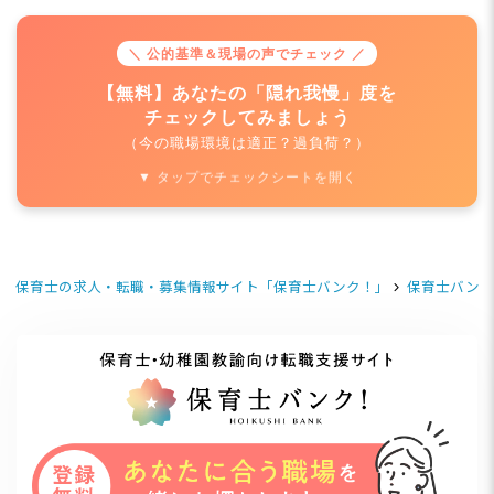
＼ 公的基準＆現場の声でチェック ／
【無料】あなたの「隠れ我慢」度を
チェックしてみましょう
（今の職場環境は適正？過負荷？）
▼ タップでチェックシートを開く
保育士の求人・転職・募集情報サイト「保育士バンク！」
保育士バンク