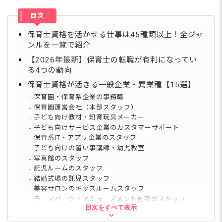
目次
保育士資格を活かせる仕事は45種類以上！全ジャ
ンルを一覧で紹介
【2026年最新】保育士の転職が有利になってい
る4つの動向
保育士資格が活きる一般企業・異業種【15選】
保育園・保育系企業の事務職
保育園運営会社（本部スタッフ）
子ども向け教材・知育玩具メーカー
子ども向けサービス企業のカスタマーサポート
保育系IT・アプリ企業のスタッフ
子ども向けの習い事講師・幼児教室
写真館のスタッフ
託児ルームのスタッフ
結婚式場の託児スタッフ
美容サロンのキッズルームスタッフ
テーマパーク・アミューズメント施設のスタッフ
目次をすべて表示
子ども服の販売員
保育士派遣・人材コーディネーター