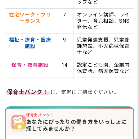
児童養護施設
ッフなど
乳児院
母子生活支援施設
在宅ワーク・フリ
7
オンライン講師、ライ
療育センター（公立）
ーランス
ター、育児相談、SNS
高齢者施設（幼老複合型）
発信など
子どもと関わり続けたい方へ！保育・教育施設の
福祉・療育・医療
9
児童発達支援、児童養
仕事【14選】
施設
護施設、小児病棟保育
他の保育園への転職
士など
企業内保育所
病児保育・病後児保育
保育・教育施設
14
認定こども園、企業内
子育て支援センター（子育て広場）
保育所、病児保育など
認定こども園
認可外保育施設
病院内保育所
保育士バンク！
に、気軽にご相談ください。
幼稚園
インターナショナルスクール・プリスクール
ベビーホテル
保育ママ（家庭的保育事業）
保育士バンク！
あなたにぴったりの働き方をいっしょに
助産施設・産婦人科
ベビーシッター
探してみませんか？
【タイプ別】あなたに合う仕事の選び方