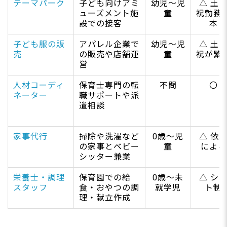
テーマパーク
子ども向けアミ
幼児～児
△ 土
ューズメント施
童
祝勤務
設での接客
本
子ども服の販
アパレル企業で
幼児～児
△ 土
売
の販売や店舗運
童
祝が繁
営
人材コーディ
保育士専門の転
不問
〇
ネーター
職サポートや派
遣相談
家事代行
掃除や洗濯など
0歳～児
△ 依
の家事とベビー
童
による
シッター兼業
栄養士・調理
保育園での給
0歳～未
△ シ
スタッフ
食・おやつの調
就学児
ト制
理・献立作成