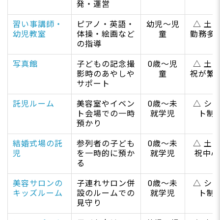
発・運営
習い事講師・
ピアノ・英語・
幼児～児
△ 土
幼児教室
体操・絵画など
童
勤務多
の指導
写真館
子どもの記念撮
0歳～児
△ 土
影時のあやしや
童
祝が繁
サポート
託児ルーム
美容室やイベン
0歳～未
△ シ
ト会場での一時
就学児
ト制
預かり
結婚式場の託
参列者の子ども
0歳～未
△ 土
児
を一時的に預か
就学児
祝中心
る
美容サロンの
子連れサロン併
0歳～未
△ シ
キッズルーム
設のルームでの
就学児
ト制
見守り