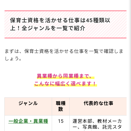
家事代行（ベビーシッター兼業）
保育園の栄養士・調理スタッフ
保育士資格を活かせる仕事は45種類以
未経験から異業種へ転職する3つのコツ
上！全ジャンルを一覧で紹介
在宅・副業としてもぴったり！フリーランスの働
き方【7選】
保育関連のライター・コンテンツ制作
オンライン幼児教室の講師
まずは、保育士資格を活かせる仕事を一覧で確認しま
保育士インスタグラマー・SNS発信者
しょう。
オンライン育児相談・カウンセラー
SNS・電話相談員
お絵描き・筆ペンクリエイター
異業種から同業種まで、
ハンドメイド・型紙販売クリエイター
こんなに幅広く選べます！
専門性を高めてキャリアアップ！福祉・療育・医
療施設の仕事【9選】
障がい児施設（児童発達支援・放課後等デイサービ
ジャンル
職種
代表的な仕事
ス）
数
小児病棟保育士（医療保育専門士）
放課後児童クラブ（学童保育）
一般企業・異業種
15
運営本部、教材メーカ
児童館
ー、写真館、託児スタ