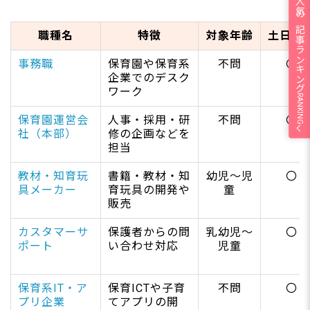
人気の記事ランキング
職種名
特徴
対象年齢
土日休
事務職
保育園や保育系
不問
〇
企業でのデスク
ワーク
RANKING
保育園運営会
人事・採用・研
不問
〇
社（本部）
修の企画などを
担当
教材・知育玩
書籍・教材・知
幼児～児
〇
具メーカー
育玩具の開発や
童
販売
カスタマーサ
保護者からの問
乳幼児～
〇
ポート
い合わせ対応
児童
保育系IT・ア
保育ICTや子育
不問
〇
プリ企業
てアプリの開