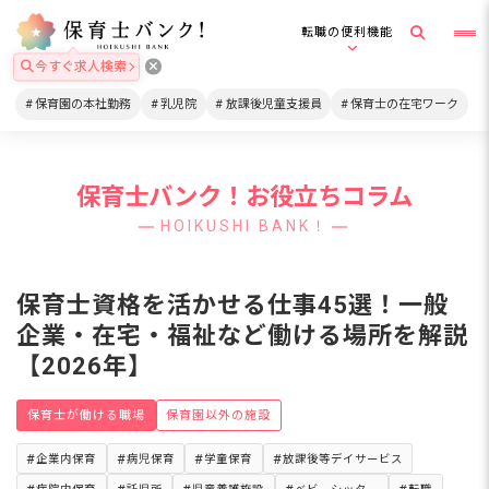
転職の便利機能
今すぐ求人検索
保育園の本社勤務
乳児院
放課後児童支援員
保育士の在宅ワーク
保育士バンク！お役立ちコラム
HOIKUSHI BANK！
保育士資格を活かせる仕事45選！一般
企業・在宅・福祉など働ける場所を解説
【2026年】
保育士が働ける職場
保育園以外の施設
企業内保育
病児保育
学童保育
放課後等デイサービス