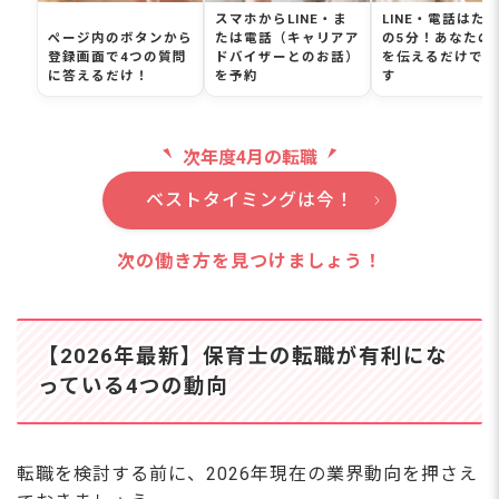
Q. まだ転職するか決めていませんが、相談だけでもで
スマホからLINE・ま
LINE・電話はた
きますか？
ページ内のボタンから
たは電話（キャリアア
の5分！あなたの
登録画面で4つの質問
ドバイザーとのお話）
を伝えるだけでO
Q. 保育士をしながら副業はできますか？
に答えるだけ！
を予約
す
保育士資格を活かせる仕事はたくさんある！一歩
踏み出すチャンス
次年度4月の転職
ベストタイミングは今！
次の働き方を見つけましょう！
【2026年最新】保育士の転職が有利にな
っている4つの動向
転職を検討する前に、2026年現在の業界動向を押さえ