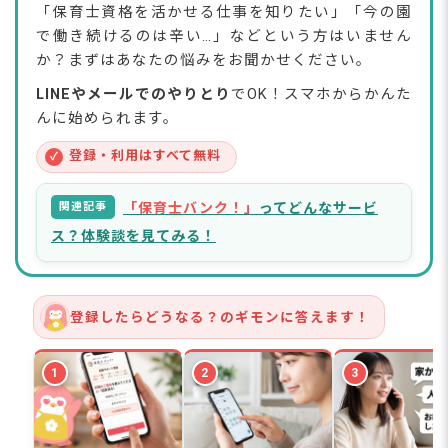
「保育士資格を活かせる仕事を知りたい」「今の園
🟢 タイプA「保育の経験を活かして、新しい仕事に移
で働き続けるのは辛い…」などという方はいません
りたい」
か？まずはあなたの悩みをお聞かせください。
🟡 タイプB「家庭と両立しながら、在宅で柔軟に働き
たい」
LINEやメールでのやりとり
でOK！スマホからかんた
🔵 タイプC「専門性を高めて、キャリアアップした
んに始められます。
い」
🔴 タイプD「子どもと関わる仕事は続けたい」
登録・利用はすべて無料
✓
転職先を選ぶときの3つの軸
【保育士のリアルな声】子育ての両立・オープニ
関連記事
「保育士バンク！」
ってどんなサービ
ング園などに転職！実際どう？
ス？体験談を見てみる！
Kさん（正社員→パート、9時〜15時勤務で子育てと両
立）
Hさん（保育士歴11年→オープニング園へ転職、待遇
改善）
登録したらどうなる？のギモンに答えます！
フリーランス保育士9年目のリアルな働き方
保育士資格を活かせる仕事に関するよくある質問
1
2
3
Q. 保育士資格は保育・教育施設以外でも本当に使えま
すか？
Q. 保育士から一般企業への転職は難しいですか？
Q. ブランクがあっても転職できますか？