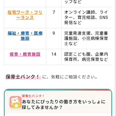
児童養護施設
ッフなど
乳児院
母子生活支援施設
在宅ワーク・フリ
7
オンライン講師、ライ
療育センター（公立）
ーランス
ター、育児相談、SNS
高齢者施設（幼老複合型）
発信など
子どもと関わり続けたい方へ！保育・教育施設の
福祉・療育・医療
9
児童発達支援、児童養
仕事【14選】
施設
護施設、小児病棟保育
他の保育園への転職
士など
企業内保育所
病児保育・病後児保育
保育・教育施設
14
認定こども園、企業内
子育て支援センター（子育て広場）
保育所、病児保育など
認定こども園
認可外保育施設
病院内保育所
保育士バンク！
に、気軽にご相談ください。
幼稚園
インターナショナルスクール・プリスクール
ベビーホテル
保育ママ（家庭的保育事業）
保育士バンク！
あなたにぴったりの働き方をいっしょに
助産施設・産婦人科
ベビーシッター
探してみませんか？
【タイプ別】あなたに合う仕事の選び方