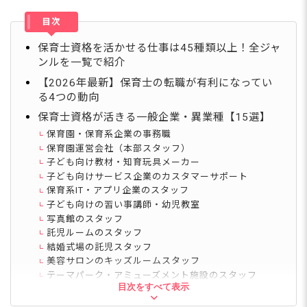
目次
保育士資格を活かせる仕事は45種類以上！全ジャ
ンルを一覧で紹介
【2026年最新】保育士の転職が有利になってい
る4つの動向
保育士資格が活きる一般企業・異業種【15選】
保育園・保育系企業の事務職
保育園運営会社（本部スタッフ）
子ども向け教材・知育玩具メーカー
子ども向けサービス企業のカスタマーサポート
保育系IT・アプリ企業のスタッフ
子ども向けの習い事講師・幼児教室
写真館のスタッフ
託児ルームのスタッフ
結婚式場の託児スタッフ
美容サロンのキッズルームスタッフ
テーマパーク・アミューズメント施設のスタッフ
目次をすべて表示
子ども服の販売員
保育士派遣・人材コーディネーター