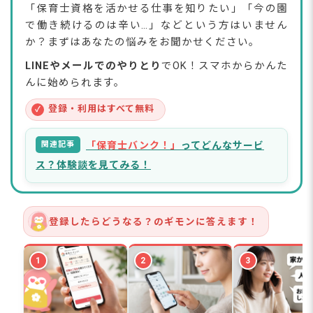
「保育士資格を活かせる仕事を知りたい」「今の園
🟢 タイプA「保育の経験を活かして、新しい仕事に移
で働き続けるのは辛い…」などという方はいません
りたい」
か？まずはあなたの悩みをお聞かせください。
🟡 タイプB「家庭と両立しながら、在宅で柔軟に働き
たい」
LINEやメールでのやりとり
でOK！スマホからかんた
🔵 タイプC「専門性を高めて、キャリアアップした
んに始められます。
い」
🔴 タイプD「子どもと関わる仕事は続けたい」
登録・利用はすべて無料
✓
転職先を選ぶときの3つの軸
【保育士のリアルな声】子育ての両立・オープニ
関連記事
「保育士バンク！」
ってどんなサービ
ング園などに転職！実際どう？
ス？体験談を見てみる！
Kさん（正社員→パート、9時〜15時勤務で子育てと両
立）
Hさん（保育士歴11年→オープニング園へ転職、待遇
改善）
登録したらどうなる？のギモンに答えます！
フリーランス保育士9年目のリアルな働き方
保育士資格を活かせる仕事に関するよくある質問
1
2
3
Q. 保育士資格は保育・教育施設以外でも本当に使えま
すか？
Q. 保育士から一般企業への転職は難しいですか？
Q. ブランクがあっても転職できますか？