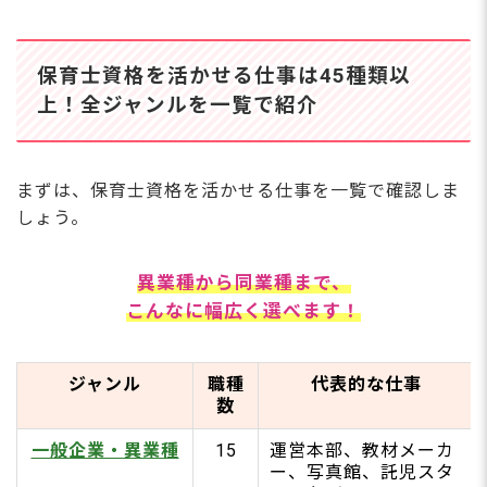
家事代行（ベビーシッター兼業）
保育園の栄養士・調理スタッフ
保育士資格を活かせる仕事は45種類以
未経験から異業種へ転職する3つのコツ
上！全ジャンルを一覧で紹介
在宅・副業としてもぴったり！フリーランスの働
き方【7選】
保育関連のライター・コンテンツ制作
オンライン幼児教室の講師
まずは、保育士資格を活かせる仕事を一覧で確認しま
保育士インスタグラマー・SNS発信者
しょう。
オンライン育児相談・カウンセラー
SNS・電話相談員
お絵描き・筆ペンクリエイター
異業種から同業種まで、
ハンドメイド・型紙販売クリエイター
こんなに幅広く選べます！
専門性を高めてキャリアアップ！福祉・療育・医
療施設の仕事【9選】
障がい児施設（児童発達支援・放課後等デイサービ
ジャンル
職種
代表的な仕事
ス）
数
小児病棟保育士（医療保育専門士）
放課後児童クラブ（学童保育）
一般企業・異業種
15
運営本部、教材メーカ
児童館
ー、写真館、託児スタ