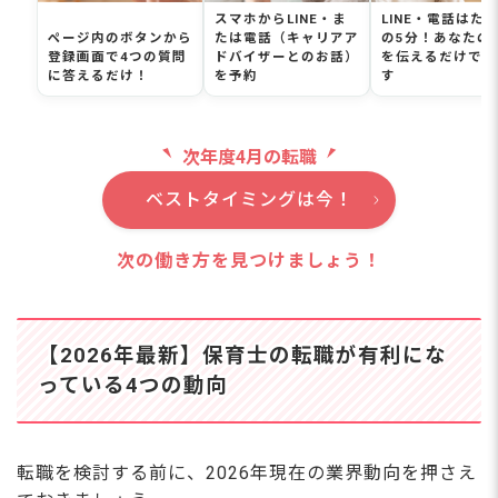
Q. まだ転職するか決めていませんが、相談だけでもで
スマホからLINE・ま
LINE・電話はた
きますか？
ページ内のボタンから
たは電話（キャリアア
の5分！あなたの
登録画面で4つの質問
ドバイザーとのお話）
を伝えるだけでO
Q. 保育士をしながら副業はできますか？
に答えるだけ！
を予約
す
保育士資格を活かせる仕事はたくさんある！一歩
踏み出すチャンス
次年度4月の転職
ベストタイミングは今！
次の働き方を見つけましょう！
【2026年最新】保育士の転職が有利にな
っている4つの動向
転職を検討する前に、2026年現在の業界動向を押さえ