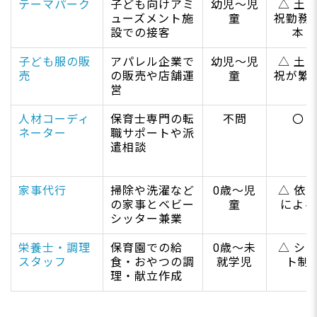
テーマパーク
子ども向けアミ
幼児～児
△ 土
ューズメント施
童
祝勤務
設での接客
本
子ども服の販
アパレル企業で
幼児～児
△ 土
売
の販売や店舗運
童
祝が繁
営
人材コーディ
保育士専門の転
不問
〇
ネーター
職サポートや派
遣相談
家事代行
掃除や洗濯など
0歳～児
△ 依
の家事とベビー
童
による
シッター兼業
栄養士・調理
保育園での給
0歳～未
△ シ
スタッフ
食・おやつの調
就学児
ト制
理・献立作成