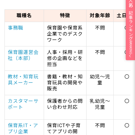
人気の記事ランキング
職種名
特徴
対象年齢
土日休
事務職
保育園や保育系
不問
〇
企業でのデスク
ワーク
RANKING
保育園運営会
人事・採用・研
不問
〇
社（本部）
修の企画などを
担当
教材・知育玩
書籍・教材・知
幼児～児
〇
具メーカー
育玩具の開発や
童
販売
カスタマーサ
保護者からの問
乳幼児～
〇
ポート
い合わせ対応
児童
保育系IT・ア
保育ICTや子育
不問
〇
プリ企業
てアプリの開