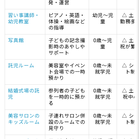
発・運営
習い事講師・
ピアノ・英語・
幼児～児
△ 土
幼児教室
体操・絵画など
童
勤務多
の指導
写真館
子どもの記念撮
0歳～児
△ 土
影時のあやしや
童
祝が繁
サポート
託児ルーム
美容室やイベン
0歳～未
△ シ
ト会場での一時
就学児
ト制
預かり
結婚式場の託
参列者の子ども
0歳～未
△ 土
児
を一時的に預か
就学児
祝中心
る
美容サロンの
子連れサロン併
0歳～未
△ シ
キッズルーム
設のルームでの
就学児
ト制
見守り