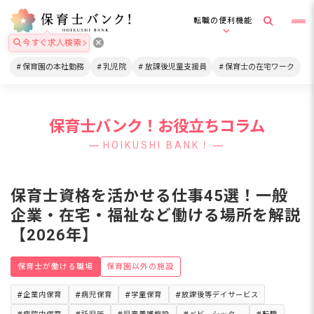
転職の便利機能
今すぐ求人検索
保育園の本社勤務
乳児院
放課後児童支援員
保育士の在宅ワーク
保育士バンク！お役立ちコラム
HOIKUSHI BANK！
保育士資格を活かせる仕事45選！一般
企業・在宅・福祉など働ける場所を解説
【2026年】
保育士が働ける職場
保育園以外の施設
企業内保育
病児保育
学童保育
放課後等デイサービス