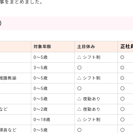
事をまとめました。
）
正社
対象年齢
土日休み
0〜5歳
△ シフト制
◎
3〜5歳
〇
◎
稚園教諭
0〜5歳
△ シフト制
◎
0〜5歳
〇
〇
0〜5歳
△ 夜勤あり
〇
など
0〜2歳
△ 夜勤あり
〇
0〜18歳
△ シフト制
〇
導員など
0〜5歳
〇
〇