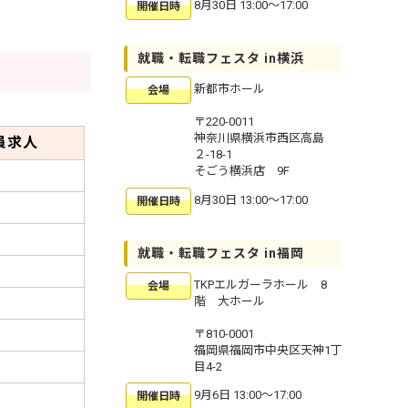
8月30日 13:00〜17:00
開催日時
就職・転職フェスタ in横浜
新都市ホール
会場
〒220-0011
神奈川県横浜市西区高島
員求人
２-18-1
そごう横浜店 9F
8月30日 13:00〜17:00
開催日時
就職・転職フェスタ in福岡
TKPエルガーラホール 8
会場
階 大ホール
〒810-0001
福岡県福岡市中央区天神1丁
目4-2
9月6日 13:00〜17:00
開催日時