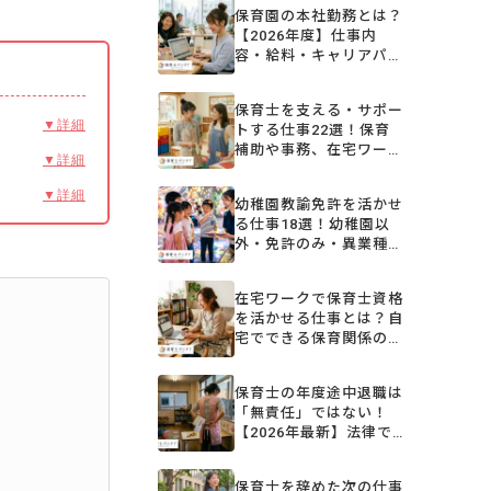
保育園の本社勤務とは？
【2026年度】仕事内
容・給料・キャリアパス
と後悔しない求人の探し
方
保育士を支える・サポー
▼詳細
トする仕事22選！保育
補助や事務、在宅ワーク
▼詳細
など多様な職種を紹介
▼詳細
幼稚園教諭免許を活かせ
る仕事18選！幼稚園以
外・免許のみ・異業種の
転職先を解説【2026年
版】
在宅ワークで保育士資格
を活かせる仕事とは？自
宅でできる保育関係の仕
事を徹底解説
保育士の年度途中退職は
「無責任」ではない！
【2026年最新】法律で
守られた権利と円満退職
に向けた5ステップ
保育士を辞めた次の仕事