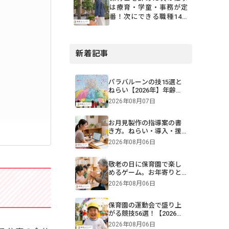
は療育・学童・事務が定
番！次にできる職種14
選と選び方
新着記事
パラバルーンの技15選と
ねらい【2026年】年齢・
難易度別一覧＆演目構成
2026年08月07日
も！画像付きで紹介
お月見製作の指導案の書
き方。ねらい・導入・援
助を年齢別に解説【保
2026年08月06日
育】
敬老の日に保育園で楽し
めるゲーム。お年寄りと
交流できる遊びや伝承遊
2026年08月06日
びのアイデア
保育園の運動会で盛り上
がる競技56選！【2026年
版】0・1・2・3・4・5歳
2026年08月06日