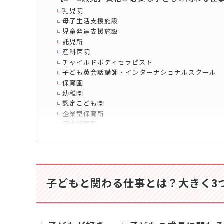
乳児院
母子生活支援施設
児童発達支援施設
託児所
産科医院
チャイルドボディセラピスト
子ども英会話講師・インターナショナルスクール
保育園
幼稚園
認定こども園
企業型保育所
院内保育所
高齢者施設が併設された保育園
【0〜5歳児】資格なし・未経験でも働ける子ど
子育て支援センター
ベビーシッター
子どもと関わる仕事とは？大きく3
保育園運営会社（本社勤務・事務職）
幼児教室
子どもイベント企画会社
子ども食堂運営スタッフ