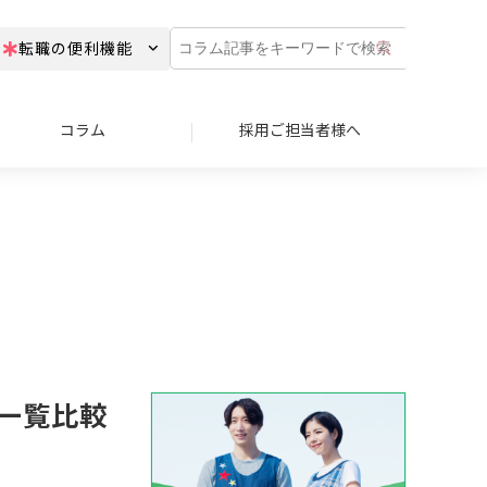
コ
転職の便利機能
ラ
ム
記
事
コラム
採用ご担当者様へ
を
キ
ー
ワ
ー
ド
で
検
索
一覧比較