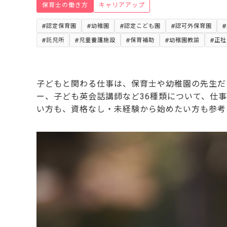
保育士の働き方
キャリアアップ
認定保育園
幼稚園
認定こども園
認可外保育園
託児所
児童養護施設
保育補助
幼稚園教諭
正社
子どもと関わる仕事は、保育士や幼稚園の先生だ
ー、子ども英会話講師など36種類について、仕
い方も、資格なし・未経験から始めたい方も参考