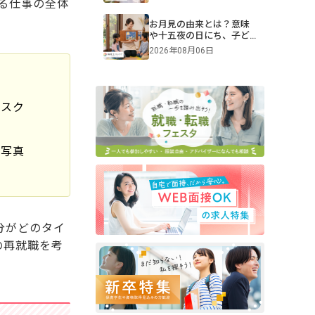
児別・ねらいや親子競
る仕事の全体
技、プログラム例も紹介
お月見の由来とは？意味
や十五夜の日にち、子ど
もへの伝え方【2026年最
2026年08月06日
新】
、スク
、写真
分がどのタイ
の再就職を考