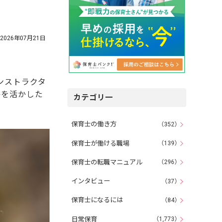
2026年07月21日
ンストラクタ
格を活かした
カテゴリ一
保育士の働き方
（352）
保育士が働ける職場
（139）
保育士の転職マニュアル
（296）
インタビュー
（37）
保育士になるには
（84）
日常保育
（1,773）