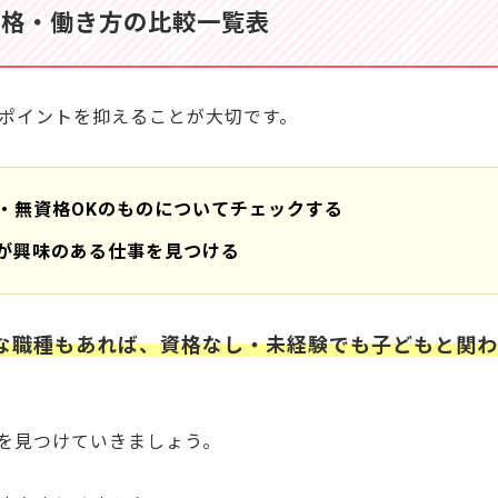
資格・働き方の比較一覧表
ポイントを抑えることが大切です。
く4ステップ
相場
・無資格OKのものについてチェックする
が興味のある仕事を見つける
から本当に採用される？
?
な職種もあれば、資格なし・未経験でも子どもと関わ
探しても大丈夫？
もいい？
を見つけていきましょう。
よう