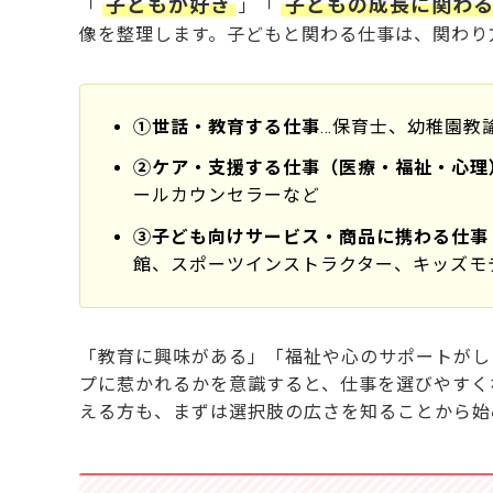
子どもが好き
子どもの成長に関わ
「
」「
キッズタクシードライバー
子ども服・玩具などの販売員
像を整理します。子どもと関わる仕事は、関わり
写真館スタッフ
キッズモデル・子役事務所スタッフ
【6歳以上】資格が必要な子どもと関わる仕事
①世話・教育する仕事
…保育士、幼稚園教
放課後等デイサービス
児童館
②ケア・支援する仕事（医療・福祉・心理
児童養護施設
ールカウンセラーなど
小学校教員
スクールカウンセラー（心理職）
③子ども向けサービス・商品に携わる仕事
館、スポーツインストラクター、キッズモ
【6歳以上】資格なし・未経験でも働ける子ど
学童保育スタッフ（放課後児童支援員）
スポーツインストラクター
小学校教員のICTサポート員
「教育に興味がある」「福祉や心のサポートがし
不登校支援
プに惹かれるかを意識すると、仕事を選びやすく
図書館スタッフ
える方も、まずは選択肢の広さを知ることから始
アミューズメント施設・テーマパーク
塾講師
習い事教室