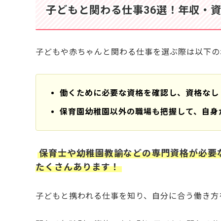
子どもと関わる仕事に向いている人の特徴4つ
子どもと関わる仕事36選！年収・
子どもと関わる仕事のやりがいと大変なこと
子どもと関わる仕事のやりがい
子どもと関わる仕事の大変なこと
子どもや赤ちゃんと関わる仕事を選ぶ際は以下の
未経験・資格なしから子どもと関わる仕事に就
子どもと関わる仕事の年収は？職種別の給料
主な職種別の年収
働くために必要な資格を確認し、資格なし
子どもと関わる仕事で年収を上げるには？
子どもと関わる仕事について知りたいQ&A
保育園幼稚園以外の職場も把握して、自身
Q. 「無資格OK」と書いてある求人でも、未経験
Q. 子供と関わる仕事に男性でも就ける？
Q. 保育士から異業種へ転職しても子どもと関われる
保育士や幼稚園教諭などの専門資格が必要
Q. 子供と関わる仕事の給料はどのくらい？
Q. 子どもと関わる仕事で「土日休み」は可能？
たくさんあります！
Q. 今の園で働きながら、他の子ども関係の仕事を
Q. まだ転職するか決めていないけど、相談だけで
子どもと携われる仕事を知り、自分に合う働き方
子どもと関わる仕事に就いてやりがいを感じ
認定こども園の適性・相性診断