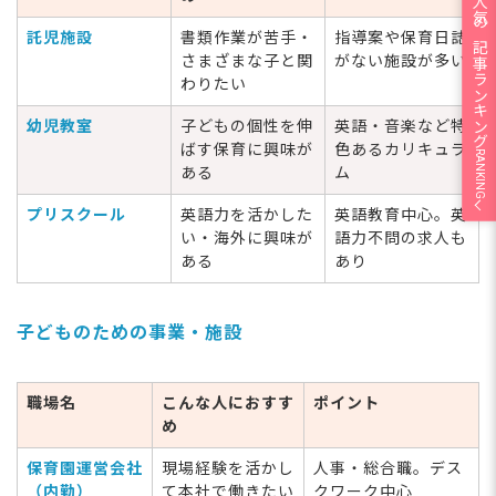
人気の記事ランキング
託児施設
書類作業が苦手・
指導案や保育日誌
さまざまな子と関
がない施設が多い
わりたい
幼児教室
子どもの個性を伸
英語・音楽など特
ばす保育に興味が
色あるカリキュラ
RANKING
ある
ム
プリスクール
英語力を活かした
英語教育中心。英
い・海外に興味が
語力不問の求人も
ある
あり
子どものための事業・施設
職場名
こんな人におすす
ポイント
め
保育園運営会社
現場経験を活かし
人事・総合職。デス
（内勤）
て本社で働きたい
クワーク中心