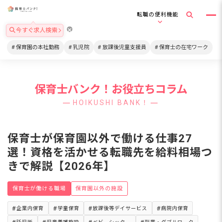
転職の便利機能
今すぐ求人検索
保育園の本社勤務
乳児院
放課後児童支援員
保育士の在宅ワーク
保育士バンク！お役立ちコラム
HOIKUSHI BANK！
保育士が保育園以外で働ける仕事27
選！資格を活かせる転職先を給料相場つ
きで解説【2026年】
保育士が働ける職場
保育園以外の施設
企業内保育
学童保育
放課後等デイサービス
病院内保育