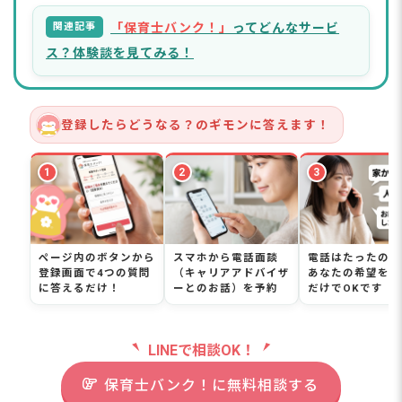
関連記事
「保育士バンク！」
ってどんなサービ
ス？体験談を見てみる！
登録したらどうなる？のギモンに答えます！
1
2
3
ページ内のボタンから
スマホから電話面談
電話はたったの5
登録画面で4つの質問
（キャリアアドバイザ
あなたの希望を伝
に答えるだけ！
ーとのお話）を予約
だけでOKです
LINEで相談OK！
保育士バンク！に無料相談する