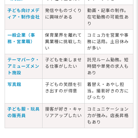
子ども向けメデ
発信やものづくり
動画・記事の制作。
ィア・制作会社
に興味がある
在宅勤務の可能性あ
り
一般企業（事
保育業界を離れて
コミュ力を営業や事
務・営業職）
異業種に挑戦した
務に活用。土日休み
い
が多い
テーマパーク・
子どもを楽しませ
託児ルーム勤務。短
アミューズメン
る仕事がしたい
時間や単発の求人も
ト施設
あり
写真館
子どもの笑顔を引
着替え・あやし担
き出すのが得意
当。撮影好きの方に
ぴったり
子ども服・玩具
接客が好き・キャ
コミュニケーション
の販売員
リアアップしたい
力が強み。店長昇格
もあり