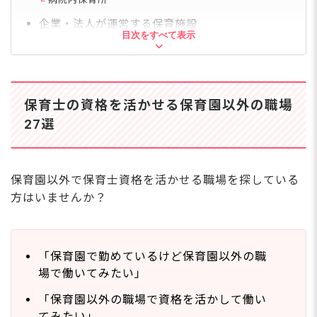
企業・法人が運営する保育施設
目次をすべて表示
託児施設
幼児教室
プリスクール
【保育士資格を活かせる】子どものための事業・
保育士の資格を活かせる保育園以外の職場
施設
27選
保育園運営会社（内勤）
子ども向けメディア・制作会社
一般企業（事務・営業職）
テーマパークやアミューズメント施設
保育園以外で保育士資格を活かせる職場を探している
写真館のスタッフ
方はいませんか？
子ども服・玩具の販売員
【保育士資格を活かせる】一般的な保育施設
幼稚園
「保育園で勤めているけど保育園以外の職
認定こども園
認可外保育園
場で働いてみたい」
小規模保育園
「保育園以外の職場で資格を活かして働い
病児保育室
てみたい」