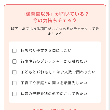
Q. パートや短時間勤務でも、保育園以外の職場で働け
ますか？
Q. 在職中でも登録してバレない？今の園に知られたく
「保育園以外」が向いている？
ないのですが…
今の気持ちチェック
Q. まだ辞めるか迷っている段階でも、相談だけしてい
いですか？
以下にあてはまる項目がいくつあるかチェックしてみ
Q. 登録したらしつこく電話がかかってきませんか？
ましょう
Q. 保育園以外の仕事に転職して、保育園に戻りたくな
ったら？
保育士資格が活かせる保育園以外の職場に転職し
持ち帰り残業をゼロにしたい
よう
認定こども園の適性・相性診断
行事準備のプレッシャーから離れたい
子どもと1対1もしくは少人数で関わりたい
子育てや家庭との両立を最優先したい
保育の経験を別の形で活かしてみたい