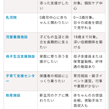
添った支援がした
対象。個別ケア中
い
心
乳児院
0歳児中心に赤ち
0～2歳対象。
ゃんと関わりたい
日々の成長を間近
で見守れる
児童養護施設
子どもの生活と自
18歳まで対象。
立を長期的に支え
深い信頼関係を築
たい
ける
母子生活支援施設
家庭に寄り添う支
母子支援員または
援がしたい
保育室勤務。好待
遇の施設あり
子育て支援センタ
保護者の相談にじ
育児相談・親子イ
ー
っくり乗りたい
ベント運営。行事
や書類が少ない
助産施設
新生児のケアに携
赤ちゃんのお世話
わりたい
全般。夜勤手当で
高収入も