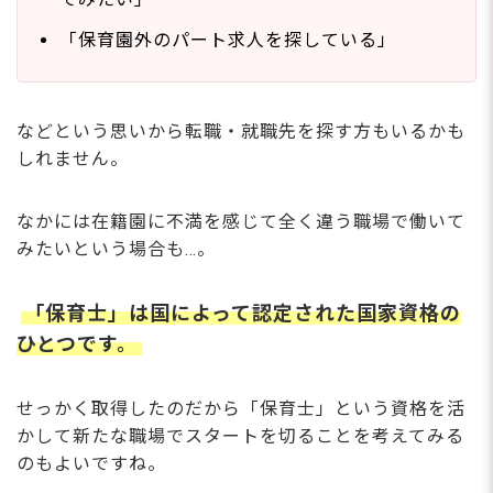
【保育士資格を活かせる】在宅・訪問保育施設
「保育園外のパート求人を探している」
ベビーシッター
家庭的保育事業
保育園以外の仕事の給料・年収は？職種別の相場
【令和7年最新】
などという思いから転職・就職先を探す方もいるかも
保育園以外への転職が成功する3つのポイント
しれません。
自分の「仕事の仕方」と「勤務条件」2つの希望を整
理する
なかには在籍園に不満を感じて全く違う職場で働いて
保育士資格を「未経験職種で活かせる強み」に置き換
える
みたいという場合も…。
一人で悩まず、保育専門のアドバイザーに相談する
保育士以外の職種への転職でよくある不安に回答
「保育士」は国によって認定された国家資格の
Q. 保育園以外の仕事に転職、保育士資格だけで応募で
ひとつです。
きますか？
Q. 保育園以外の仕事は保育園より給料が下がります
か？
せっかく取得したのだから「保育士」という資格を活
Q. 保育園での経験年数が少なくても、保育園以外の職
かして新たな職場でスタートを切ることを考えてみる
場に転職できますか？
Q. 保育園以外の仕事に転職したいけど、どの施設が自
のもよいですね。
分に合っているかわかりません。