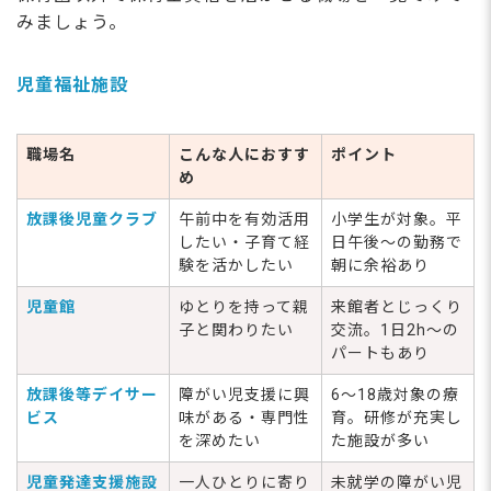
みましょう。
児童福祉施設
職場名
こんな人におすす
ポイント
め
放課後児童クラブ
午前中を有効活用
小学生が対象。平
したい・子育て経
日午後～の勤務で
験を活かしたい
朝に余裕あり
児童館
ゆとりを持って親
来館者とじっくり
子と関わりたい
交流。1日2h～の
パートもあり
放課後等デイサー
障がい児支援に興
6～18歳対象の療
ビス
味がある・専門性
育。研修が充実し
を深めたい
た施設が多い
児童発達支援施設
一人ひとりに寄り
未就学の障がい児