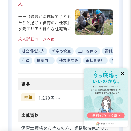
仕事とプライベートのバラン
人
■自転車通勤可（園内に無料駐輪場あ
スをしっかり保てます◎ シフ
り）
トも7:30～や10:00～など複数
ーー【緑豊かな環境で子ども
パターンから選べるので、ご
たちと過ごす保育のお仕事】
自身のライフスタイルに合わ
水元エリアの静かな住宅街に
せて無理なく続けられますよ
位置する「あおぞら水元保育
☆
求人詳細ページへ
園」♪ 周辺には緑豊かな大き
駅チカ徒歩1分！時給1,450円、一
な公園や児童公園が多数あ
部時間帯は時給1,550円で稼ぎやす
社会福祉法人
新卒も歓迎
土日祝休み
福利厚生充実
り、のびのびとした環境で保
い！
育ができます。JR常磐線「亀
有給
扶養内可
残業少なめ
正社員登用
複数園あ
有駅」「金町駅」から自転車
で10分とアクセスも便利◎ 子
さらに詳しい
どもたちの笑顔に囲まれなが
求人情報
へ
給与
ら、あなたの保育スキルを活
登録・相談無料
かしてみませんか？自転車通
勤もOKなので、近隣にお住ま
時給
希望に合う求人の
1,230円 〜
紹介を受ける
いの方にもおすすめです☆ ー
ー【あなたのライフスタイル
に合わせて働ける職場です】 1
応募資格
日3時間からOKなので、家事や
育児と両立したい方、ブラン
保育士資格をお持ちの方、資格取得見込の方