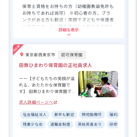
践しています！ ーー【安心の
保育士資格をお持ちの方（幼稚園教諭免許も
研修制度＆働きやすさ抜群の
お持ちであれば尚可） ※初心者の方、ブラ
環境】 未経験者やブランクが
ンクがある方も歓迎！笑顔で子どもや保護者
ある方も安心の充実した研修
に対応でき、心に寄り添うことができる方を
詳細を表示
制度をご用意！区の研修案内
お待ちしています。
から興味のある分野を自由に
選んで学べます◎ 複数担任制
住所
による業務分担や保育システ
東京都西東京市
認可保育園
ムの導入で、持ち帰り仕事な
東京都品川区西五反田3-9-9
しの働きやすい環境です♪ 産
田無ひまわり保育園の正社員求人
休・育休の取得率100％、時短
勤務相談可など、長く活躍で
ーー【子どもたちの笑顔が溢
JR山手線「五反田駅」より徒歩8分
きるサポート体制も整ってい
れる、あたたかな保育園で
東急目黒線「不動前駅」より徒歩5分
ます☆ 職員同士の仲が良く、
す】 田無ひまわり保育園で
チームワーク抜群の職場であ
■自転車通勤可（無料駐輪場あり）
は、一人ひとりの子どもを大
なたをお待ちしています！
求人詳細ページへ
切にした保育を実践していま
す♪ 社会福祉法人てつなぎの
社会福祉法人
新卒も歓迎
時短勤務可
福利厚生充実
会が運営する当園は、アット
ホームな雰囲気の中で子ども
残業少なめ
退職金制度
昇給昇進あり
研修充実
幼保一体型の総合施設！2年目から
たちの成長をサポート。保育
賞与4.45カ月分、長く活躍できる
士同士の連携も良く、チーム