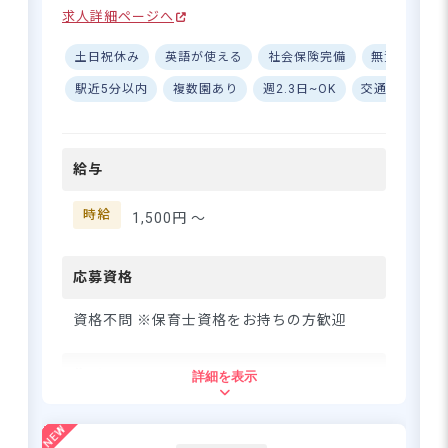
はじめの一歩を☆ ■週3日～自
求人詳細ページへ
分のペースで無理なく働ける
♪ ■土日祝休み！プライベー
福利厚生が充実の好環境！賞与年3
土日祝休み
英語が使える
社会保険完備
無資格可
トも大切にできる◎ ーー【バ
回・初年度より最大計4.5カ月分支
イリンガル教育の現場で、子
駅近5分以内
複数園あり
週2.3日~OK
交通費支給
給
どもたちの成長をそばで見守
るお仕事です】 アオバジャパ
ン・バイリンガルプリスクー
さらに詳しい
給与
ル中野キャンパスは、日本語
求人情報
へ
と英語の両方に触れながら子
登録・相談無料
どもたちが伸び伸びと育つ、
時給
1,500円 〜
国際色豊かなプリスクールで
希望に合う求人の
紹介を受ける
す☆ アットホームな雰囲気
で、ライブラリーや中庭など
応募資格
もあり、子どもたちと一緒に
様々な経験を積みながら働け
資格不問 ※保育士資格をお持ちの方歓迎
ます。クラスも20名以下の少
人数制で、一人ひとりとじっ
住所
詳細を表示
くり関われることも魅力の1つ
です♪ 保育補助として、子ど
東京都中野区南台3-6-17クリスタルコート8
もたちの日々の活動をサポー
8内イマス中野南台2F
トするお仕事をお任せしま