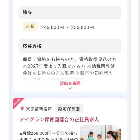
環境◎
ワークを大切にしています☆ 0
給与
歳から5歳児までの担任とし
て、子どもたちの「でき
さらに詳しい
た！」の瞬間に立ち会える喜
月給
245,000円 〜
355,000円
求人情報
へ
びを一緒に分かち合いません
登録・相談無料
か？ 新卒の方やブランクがあ
る方も大歓迎です◎ ーー【あ
応募資格
希望に合う求人の
なたのライフステージに寄り
紹介を受ける
添う働きやすい環境】 賞与年4
保育士資格をお持ちの方、資格取得見込の方
ヶ月分の安定収入が魅力！さ
※2027年度より入職できる方 ※幼稚園教諭
らに早遅手当や土日祝日手当
免許をお持ちの方も歓迎 ※新卒や初心者の
など各種手当も充実していま
方、ブランクがある方も歓迎
詳細を表示
す♪ 残業は月平均5.5時間と少
なめです。産休育休の取得
住所
率・復帰率は100％で、お子さ
んの体調不良や行事による休
東京都新宿区
認可保育園
東京都西東京市田無町7-2-21
みも相談可能☆ 時短勤務制度
もあり、ワークライフバラン
アイグラン保育園落合の正社員求人
スを大切にしながら長く働け
西武新宿線「田無駅」より徒歩15分
る環境です◎
■月給268,000円～安心の給与
■マイカー・バイク・自転車通勤OK（無
水準♪ ■落合駅から徒歩5分の