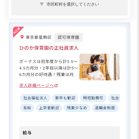
市区町村を選択してください
東京都葛飾区
認可保育園
ひのか保育園の正社員求人
ボーナスは初年度から計3.5～
4.5カ月分・2年目以降は計5～
6カ月分の好待遇！残業は月平
均8h、持ち帰りは原則無し。
求人詳細ページへ
手書き作業を減らし、業務は
分担しながら一人あたりの負
社会福祉法人
新卒も歓迎
時短勤務可
社会保険完備
担を減らしており、働きやす
い環境を整えています。引っ
有給
上京者歓迎
残業少なめ
退職金制度
昇給昇
越し代補助や最大82,000円の
住宅補助制度など福利厚生も
充実！入職後は、先輩職員が
給与
一から丁寧にサポートします