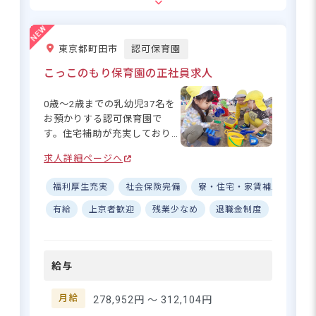
処遇改善手当Ⅲ 10,000円
の安定基盤で安心して働ける
環境】 アイグランは全国400
・別途支給手当
施設以上を運営する安定した
通勤手当 実費支給 上限20,000円／月
東京都町田市
認可保育園
基盤を持つ法人です！ 月給
経験手当 1,000円〜18,000円／月
268,000円のほか、経験に応じ
※経験1年ごとに1,000円加算、最大18年分加算
こっこのもり保育園の正社員求人
た手当（最大18,000円）や家
家賃補助 上限80,000円（諸条件有）
賃補助（最大80,000円）な
時間外手当
0歳～2歳までの乳幼児37名を
ど、福利厚生も充実♪ シフト
お預かりする認可保育園で
昇給あり 2,000円～5,000円／年
制で年間休日110日確保、産
す。住宅補助が充実しており、
賞与あり 4ヶ月分
休・育休制度も整っているの
月上限8.2万円の借り上げ制度
で、長く働き続けられる環境
求人詳細ページへ
試用期間あり 3ヶ月（同条件）
や月上限3万円の住宅手当を活
です☆ 昇給（年2,000円～
用できますので、入職を機に
5,000円）や賞与（年4ヶ月
福利厚生充実
社会保険完備
寮・住宅・家賃補助あり
引っ越しを検討中の方ならメ
応募資格
分）もあり、キャリアアップ
リット大！また、6日間のリフ
有給
上京者歓迎
残業少なめ
退職金制度
昇給昇
しながら安心して働けます！
レッシュ休暇を取得できるほ
保育士資格をお持ちの方、取得見込みの方
子育てしやすい社会づくりに
か、残業や持ち帰りはほぼな
貢献する、大きなやりがいを
し！オンオフのメリハリも良
一緒に感じましょう◎
給与
住所
く働いていただけます。好環
境の職場で、様々な体験や活
東京都新宿区上落合1丁目5-2 羽場ビル1~3
動を通して、子どもたちの成
月給
278,952円 〜
312,104円
長をサポートしませんか？
階