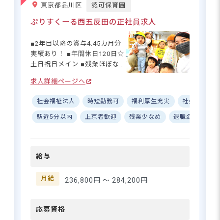
東京都品川区
認可保育園
す。特別なスキルや資格がな
くてもご応募いただけます◎
東京メトロ丸ノ内線「中野富士見町駅」
ぷりすくーる西五反田の正社員求人
ー【午後からの勤務で、自分
徒歩11分
らしいライフスタイルを保ち
京王バス「南台交差点」下車徒歩1分
■2年目以降の賞与4.45カ月分
ながら働けます】 勤務時間は
実績あり！ ■年間休日120日☆
14:00〜18:00の午後シフト♪
土日祝日メイン ■残業ほぼな
午前中の時間を自由に使える
し◎デジタル化で業務効率
ので、家事や育児、自分の時
求人詳細ページへ
UP！ ■借上げ社宅制度あり♪
間との両立もしやすい環境で
時給1,500円でしっかり収入！土日
月額最大82,000円まで補助 ー
祝休みで私生活と両立しやすい！
す☆ 週3日以上から相談できる
社会福祉法人
時短勤務可
福利厚生充実
社会保険完
ー【笑顔あふれる！0〜5歳児
ので、「いきなりフルタイム
の成長を見守る総合施設】 子
駅近5分以内
上京者歓迎
残業少なめ
退職金制度
は不安…」という方にもぴった
育て支援センターと幼児教
り◎ 私服で通勤できるのも、
育・保育を一体化した施設
さらに詳しい
毎日の気持ちをラクにしてく
求人情報
へ
で、0歳から就学前までの子ど
れるうれしいポイントです。
給与
もたちの成長をサポート♪ 1年
登録・相談無料
を通して異年齢交流の行事も
希望に合う求人の
豊富で、子どもたちの笑顔が
月給
紹介を受ける
236,800円 〜
284,200円
あふれる毎日です☆ 20代〜50
代まで幅広い年齢層の先生が
在籍し、みんなで意見を出し
応募資格
合いながら、温かな保育を実