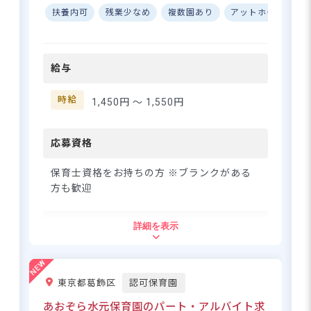
カー通勤OKでプライベート充実！
顔があふれる、あたたかな保
扶養内可
残業少なめ
複数園あり
アットホーム
W
育の場所】 マグハウス江古田
は、子どもたちひとりひとり
さらに詳しい
に寄り添った保育を大切にし
求人情報
へ
給与
ている施設です♪ 「新江古田
登録・相談無料
駅」から徒歩わずか1分という
アクセスのよさも、うれしい
時給
希望に合う求人の
1,450円 〜
1,550円
紹介を受ける
ポイント◎ 時給1,450円スター
トでがんばりがしっかり給与
に反映される環境です☆ 交通
応募資格
費も日額上限1,000円まで支給
されるので、安心して通勤い
保育士資格をお持ちの方 ※ブランクがある
ただけます。 ーー【残業な
方も歓迎
し・持ち帰りなし！自分らし
いペースで長く働ける職場】
住所
詳細を表示
「保育の仕事は好きだけど、
残業や持ち帰り業務が心配…」
東京都練馬区豊玉北1-6-2 2階
そんな方にこそ、ぜひ知って
ほしい職場です♪ マグハウス
東京都葛飾区
認可保育園
江古田では残業なし・持ち帰
都営大江戸線「新江古田駅」より徒歩1
りなしを徹底しているので、
あおぞら水元保育園のパート・アルバイト求
分