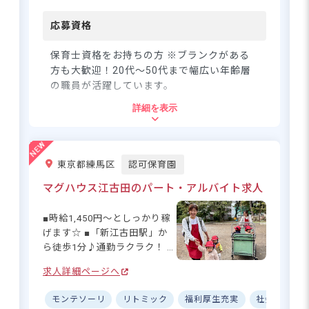
応募資格
東京メトロ東西線 落合駅（徒歩5分）
保育士資格をお持ちの方 ※ブランクがある
方も大歓迎！20代～50代まで幅広い年齢層
の職員が活躍しています。
子どもの笑顔×安定の土台。未来を
詳細を表示
輝かせる保育の舞台へ
住所
東京都町田市常盤町3028-3
東京都練馬区
認可保育園
さらに詳しい
求人情報
へ
マグハウス江古田のパート・アルバイト求人
神奈中バス「常盤バス停」より徒歩7分
登録・相談無料
■マイカー・バイク・自転車通勤可（駐
希望に合う求人の
■時給1,450円～としっかり稼
紹介を受ける
車場完備）
げます☆ ■「新江古田駅」か
ら徒歩1分♪通勤ラクラク！ ■
残業なし・持ち帰りなし！メ
求人詳細ページへ
リハリある働き方◎ ■複数シ
フトパターンありで柔軟に働
賞与4ヶ月分◆残業ほぼなし＆マイ
モンテソーリ
リトミック
福利厚生充実
社会保険完
ける☆ ーー【子どもたちの笑