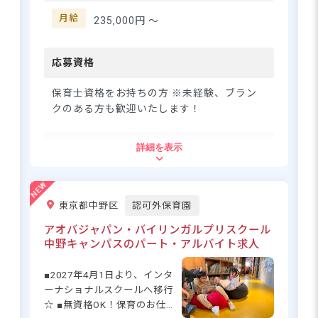
ので、未経験・ブランクのあ
る方も安心して働いていけま
月給
235,000円 〜
すよ。
応募資格
保育士資格をお持ちの方 ※未経験、ブラン
クのある方も歓迎いたします！
住所
詳細を表示
東京都葛飾区新小岩3丁目13-23
東京都中野区
認可外保育園
JR総武線「新小岩駅」から徒歩10分
アオバジャパン・バイリンガルプリスクール
◆自転車・バイク通勤OK（駐輪場無
中野キャンパスのパート・アルバイト求人
料）。駅の周辺にはスーパーマーケット
や飲食店があり、夕飯などの買い物に便
■2027年4月1日より、インタ
利です。
ーナショナルスクールへ移行
☆ ■無資格OK！保育のお仕事