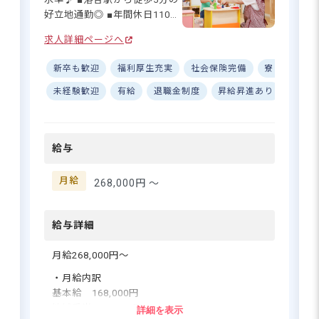
料駐輪場あり、駐車場代補助（月2万円）
好立地通勤◎ ■年間休日110日
あり）
でプライベート充実☆ ■経験
求人詳細ページへ
に応じた手当や家賃補助あ
り！ ーー【子どもたちの「自
新卒も歓迎
福利厚生充実
社会保険完備
寮・住宅・
分らしく」を支える保育園】
アイグラン保育園落合では、
未経験歓迎
有給
退職金制度
昇給昇進あり
研修
子どもの笑顔と共に成長できる場
子どもたち一人ひとりの個性
所。充実の福利厚生で安心の保育
を大切にする保育を実践して
キャリア
います♪ 未来を担う子どもた
給与
ちの「自分らしく輝いて生き
る」お手伝いをする喜びを
さらに詳しい
日々感じられる職場です。食
月給
268,000円 〜
求人情報
へ
事・睡眠・排泄のお世話だけ
登録・相談無料
でなく、集団生活を通じた社
会性の育成や季節の行事な
給与詳細
希望に合う求人の
紹介を受ける
ど、子どもたちの成長に寄り
添う保育士として活躍できま
月給268,000円〜
すよ☆ 子どもたちの「でき
・月給内訳
た！」の瞬間に立ち会える、
基本給 168,000円
かけがえのないやりがいがあ
地域手当 90,000円
詳細を表示
ります◎ ーー【全国400施設