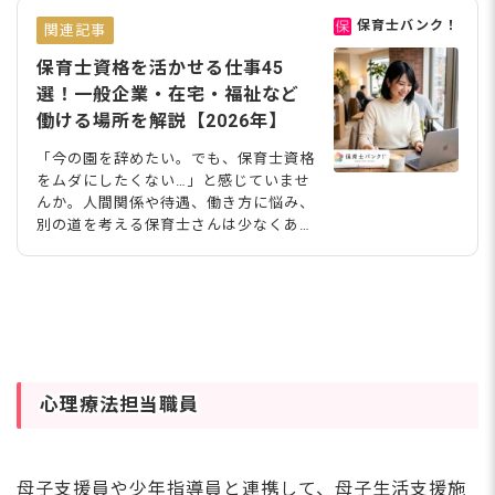
保育士バンク！
関連記事
保育士資格を活かせる仕事45
選！一般企業・在宅・福祉など
働ける場所を解説【2026年】
「今の園を辞めたい。でも、保育士資格
をムダにしたくない…」と感じていませ
んか。人間関係や待遇、働き方に悩み、
別の道を考える保育士さんは少なくあり
ません。保育士資格は、保育・教育施設
だけでなく、福祉施設・一般企業・在宅
ワークまで45種類以上の仕事に活かせ
る国家資格です。「土日休みで働きた
い」「デスクワークに移りたい」「在宅
で続けたい」といった悩みを解決し、働
ける場所は必ずあります。今回は2026
年の動向、仕事内容・向いている人・注
心理療法担当職員
意点まで含めて解説します。 保育士資
格を活かせる仕事は45種類以上！全ジ
ャンルを一覧で紹介 まずは、保育士資
母子支援員や少年指導員と連携して、母子生活支援施
格を活かせる仕事を一覧で確認しましょ