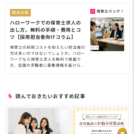
保育士バンク！
関連記事
ハローワークでの保育士求人の
出し方。無料の手順・費用とコ
ツ【採用担当者向けコラム】
保育士の採用コストを抑えたい担当者の
方は多いのではないでしょうか。ハロー
ワークなら保育士求人を無料で掲載で
き、全国の求職者に募集情報を届けられ
ます。とはいえ、事業所登録や求人申込
書の手続きに戸惑うこともあるかもしれ
ません。この記事では、求人の出し方の
手順から費用、応募が集まる求人票のコ
ツまで、2026年の最新情報をわかりや
読んでおきたいおすすめ記事
すく紹介します。 ハローワークでの保
育士求人の出し方を知ろう ハローワー
クの正式名称は「公共職業安定所」で、
厚生労働省が管轄する職業紹介事業のひ
とつです。 雇用保険の手続きや就職支
援を行うとともに、主に求職者へ求人情