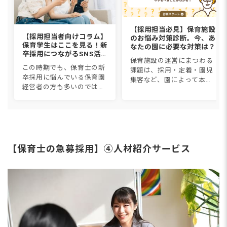
報を紹介する施設です。 ハローワーク
では無料で求人を募集でき
【採用担当必見】保育施設
【採用担当者向けコラム】
のお悩み対策診断。今、あ
保育学生はここを見る！新
なたの園に必要な対策は？
卒採用につながるSNS活
保育施設の運営にまつわる
用術と「選ばれる園」にな
この時期でも、保育士の新
課題は、採用・定着・園児
る3つの条件
卒採用に悩んでいる保育園
集客など、園によって本当
経営者の方も多いのではな
にさまざまです。一体、自
いでしょうか。2026卒採用
園にとって必要な対策は何
を叶える成功のカギは、
なのか？「保育施設のお悩
SNSを活用しつつ「園見
み対策診断」を使って調べ
学・先輩の声」で園の魅力
てみましょう。 &n...
を伝えながら、学生が求め
る「安...
【保育士の急募採用】④人材紹介サービス