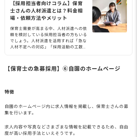
【採用担当者向けコラム】保育
士さんの人材派遣とは？料金相
場・依頼方法やメリット
保育士需要が高まる中、人材派遣への依
頼を検討している採用担当者の方もいる
でしょう。人材派遣を活用すれば「急な
人材不足への対応」「採用活動の工数の
削減」などさまざまなメリットがあるよ
うです。今回は人材派遣の仕組みや料金
相場などを詳しく紹介します。依頼する
【保育士の急募採用】⑥自園のホームページ
際の流れや注意点についてもまとめまし
た。 koumaru/stock.adobe.com
特徴
自園のホームページ内に求人情報を掲載し、保育士さんの募
集を行います。
求人内容や写真などさまざまな情報を記載できるため、自由
度が高い採用手法といえそうです。