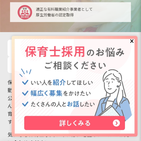
適正な有料職業紹介事業者として
厚生労働省の認定取得
毎日工作アイデア配信！
最新情報をゲット
LINE友だち追加
保育士バンク！では、保育士・幼稚園教諭の転職活
動をサポートしています。
公立保育園から私立認可保育園、幼稚園はもちろ
ん、認定こども園、準認可保育園、託児所、学童保
育まで、さまざまな保育士求人をご用意していま
す。
気になる保育士求人があれば、電話やメールでお問