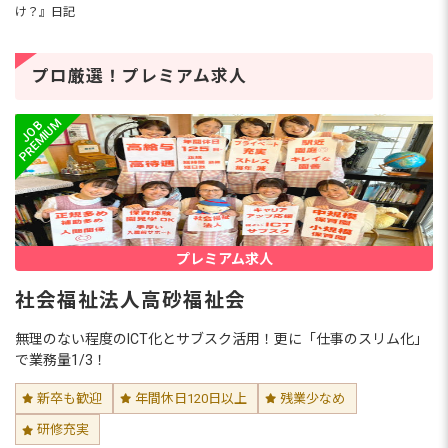
目。“やりたい保育”を実現できるオー
け？』日記
プニング保育園への転職
幼稚園と保育園の勤務を経て、10年以上、現場で
子どもたちと向き合ってきたHさん。「退職金制
プロ厳選！プレミアム求人
度がある園で働きたい」「自分のやりたい保育を
実現したい」などという想いから、保育士バン
ク！を活用した転職を決意...
保育園事務・幼稚園事務がきつい5つ
の理由！仕事内容・年収・メリット
まで徹底解説
保育園の事務がきついと感じる最大の理由は、保
育士との役割の境界が曖昧になりやすいことで
す。保育園で事務職の仕事を知りたい方や、仕事
に就いてから後悔したくない方、今回は、保育園
事務の仕事内容や業務がきつ...
フリーランス保育士とは？【2026年
プレミアム求人
版】 働き方・年収・なる方法を解説
社会福祉法人高砂福祉会
特定の園に所属せず、自分のスキルと経験を活か
して自由に働く「フリーランス保育士」。保育士
無理のない程度のICT化とサブスク活用！更に「仕事のスリム化」
不足や働き方の多様化を背景に、需要が急増して
いる新しいワークスタイルです。 今回は、フリー
で業務量1/3！
ランス保育士の代表的な...
子どもと関わる仕事36選！資格な
新卒も歓迎
年間休日120日以上
残業少なめ
し・未経験OKの職種と年収・種類を
一覧比較【2026年版】
研修充実
子どもと関わる仕事は、保育士や幼稚園の先生だ