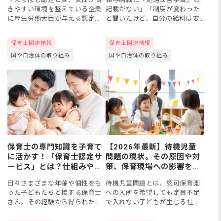
説
処法
きやすい環境を整えている企業
記載がない」「制度が変わった
に厚生労働大臣が与える認定制
と聞いたけど、自分の給料は変
度です。求人票で見かける星の
わっていない」そんな不安を持
マークが気になって検索した方
つ保育士さんは少なくありませ
保育士関連情報
保育士関連情報
も多いのではないでしょうか。
ん。2025年度の制度改正、2026
国や自治体の取り組み
国や自治体の取り組み
この記事では、えるぼし認定の
年度からはキャリアパス要...
仕組...
保育士の専門知識を子育て
【2026年最新】待機児童
に活かす！「保育士認定サ
問題の現状。その原因や対
ービス」とは？仕組みや認
策、保育現場への影響をま
定商品を紹介
るごと解説
日々さまざまな年齢や個性をも
待機児童問題とは、認可保育園
った子どもたちと接する保育士
への入所を希望しても定員不足
さん。その経験から得られた専
で入れない子どもが生じる社会
門知識は、保育の現場だけでな
問題です。2025年の全国数は過
く、子育てに関わる商品やサー
去最少の2,254人を記録しまし