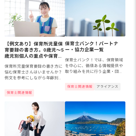
保育士バンク！パートナ
【例文あり】保育所児童保
ー・協力企業一覧
育要録の書き方。0歳児～5
歳児別個人の重点や保育の
保育士バンク！では、保育領域
展開と子どもの育ちなど
を中心に、価値ある情報提供や
保育所児童保育要録の書き方に
取り組みを共に行う企業・団体
悩む保育士さんはいませんか？
様とパートナーシップを結んで
例文を参考にしながら年齢別の
います。本記事では、保育士バ
「個人の重点」や「保育の展開
保育士関連情報
アライアンス
ンク！と連携しているパートナ
と子どもの育ち」など、項目ご
保育士関連情報
ー企業・メディアをご紹介しま
との記入方法をおさえておきま
す。...
しょう。今回は、保育所児童保
育要...