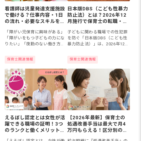
看護師は児童発達支援施設
日本版DBS（こども性暴力
で働ける？仕事内容・1日
防止法）とは？2026年12
の流れ・必要なスキルを解
月施行で保育士の転職・就
説
職はどう変わる
「障がい児保育に興味がある」
子どもに関わる職場での性犯罪
「障がいをもつ子どもの力にな
を防ぐ「日本版DBS（こども性
りたい」「夜勤のない働き方を
暴力防止法）」は、2026年12月
考えたい」など、看護師さんに
25日の施行に向けて準備が進ん
とって、児童発達支援施設は活
でいます。保育士が転職・就職
保育士関連情報
保育士関連情報
躍できる場のひとつ！障がいの
する際の手続きへの影響、対象
ある未就学の子どもの成長を支
施設の範囲、制度の課題...
える...
えるぼし認定とは女性が活
【2026年最新】保育士の
躍できる職場の証明！3つ
処遇改善手当は最大で月4
のランクと働くメリット、
万円もらえる！区分別の金
2026年新設のプラスを解
額と、もらえない場合の対
「えるぼし認定とは、女性が働
給与明細に『処遇改善手当』の