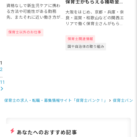
は？新生児ケアに携わる
保育士がもらえる補助金制
資格なしで新生児ケアに携わ
ために知っておきたいこ
度を全調査！
る方法や可能性がある勤務
大阪をはじめ、京都・兵庫・奈
と
先、またそれに近い働き方が
良・滋賀・和歌山などの関西エ
できる職種について解説して
リアで働く保育士さんがもらえ
いきます。
る補助金を、それぞれの都道府
保育士以外のお仕事
県・市区町村別に一覧にまとめ
保育士関連情報
ました。保育士宿舎借り上げ支
国や自治体の取り組み
援事業（借り上げ社宅制度）、
就職...
1
2
…
11
保育士の求人・転職・募集情報サイト「保育士バンク！」
保育士バンク
あなたへのおすすめ記事