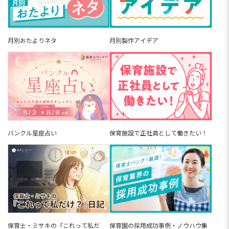
種以上あります。保育士有資格者の約6割がすでに
保育園以外の道を選んでいる現実も。「辞めたあ
と何しよう」「転職先...
託児所とは？保育士の仕事内容・給
料・保育園との違いを分かりやすく
月別おたよりネタ
月別製作アイデア
解説
託児所とは、さまざまな形態の認可外保育園のこ
とです。企業内や病院で行われる保育や、商業施
設内の一時保育などがあたりますが、保育士さん
は、一般的な園との違いや働きやすさが気になり
ますよね。この記事では、...
企業内保育所とは?【2026年版】メ
リット・デメリットや給料・求人例
を解説
「もう持ち帰り仕事は限界…」「少人数の保育が
したい」などといったそんな悩みを抱える保育士
バンクル星座占い
保育施設で正社員として働きたい！
さんから、注目されているのが企業内保育所で
す。定員10〜30名の少人数制で、行事や書類業務
が少なく、持ち帰り仕事...
【2026年最新】子育て支援員の資格
取得方法。費用無料の研修内容・働
ける職場・保育士との違いまで解説
子育て支援員の資格取得方法は、自治体が実施す
る「子育て支援員研修」を修了することです。18
歳以上なら無資格・未経験でも受講でき、保育所
や学童等で即戦力として働けます。本記事では、
専門研修の内容・専門研...
幼稚園も保育園も経験して11年
保育園の採用成功事例・ノウハウ集
保育士・ミサキの『これって私だ