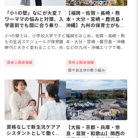
「小1の壁」なにが大変？
【福岡・佐賀・長崎・熊
ワーママの悩みと対策、入
本・大分・宮崎・鹿児島・
学直前でも間に合う乗り切
沖縄】九州の保育士がもら
り方のポイント
える補助金制度を全調査！
小1の壁とは、小学校入学で子ど
福岡をはじめ、佐賀・長崎・熊
もの生活スケジュールが保育園
本・大分・宮崎・鹿児島・沖縄
時代と大きく変わることで、共
などの九州・沖縄エリアで働く
働き家庭にとって立ちはだかる
保育士さんがもらえる補助金
さまざまな問題のことを指しま
を、それぞれの都道府県・市区
保育士関連情報
保育士関連情報
す。本記事では、壁の原因にな
町村別に一覧にまとめました。
国や自治体の取り組み
る保育園と学童との違いや先輩
保育士宿舎借り上げ支援事業
マ...
（借り上...
資格なしで新生児ケアア
【大阪・京都・兵庫・奈
シスタントとして働くに
良・滋賀・和歌山】関西の