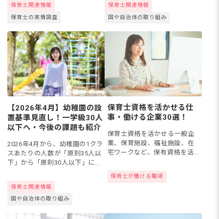
保育士関連情報
保育士関連情報
ビスの評価にも活かすことがで
た。しかし新たな問題も浮上し
保育士の実情調査
国や自治体の取り組み
きます。今回は、保育のプロの
ています。本記事では、待...
目線...
保育士資格を活かせる仕
【2026年4月】幼稚園の設
事・働ける企業30選！
置基準見直し！一学級30人
以下へ・今後の課題も紹介
保育士資格を活かせる一般企
業、保育施設、福祉施設、在
2026年4月から、幼稚園の1クラ
宅ワークなど、保有資格を活
スあたりの人数が「原則35人以
かした転職先候補をリストア
下」から「原則30人以下」に設
ップしました！
置基準の人数が引き下げられま
保育士が働ける職場
す。1995年以来、31年ぶりの見
保育士関連情報
直しです。「よりきめ細かく、
国や自治体の取り組み
質の高い幼児教育...