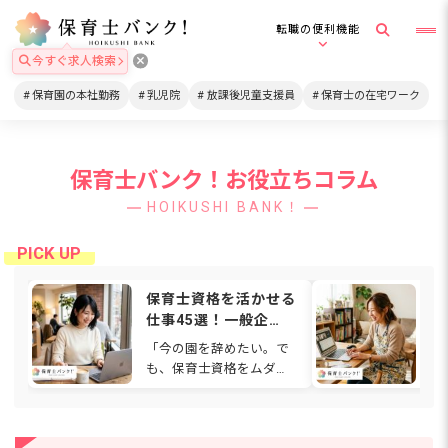
転職の便利機能
今すぐ求人検索
保育園の本社勤務
乳児院
放課後児童支援員
保育士の在宅ワーク
保育士バンク！お役立ちコラム
HOIKUSHI BANK！
保育士資格を活かせる
在
仕事45選！一般企
格
業・在宅・福祉など働
は
「今の園を辞めたい。で
通
ける場所を解説
関
も、保育士資格をムダに
ワ
【2026年】
したくない…」と感じて
も
いませんか。人間関係や
ゃ
待遇、働き方に悩み、別
て