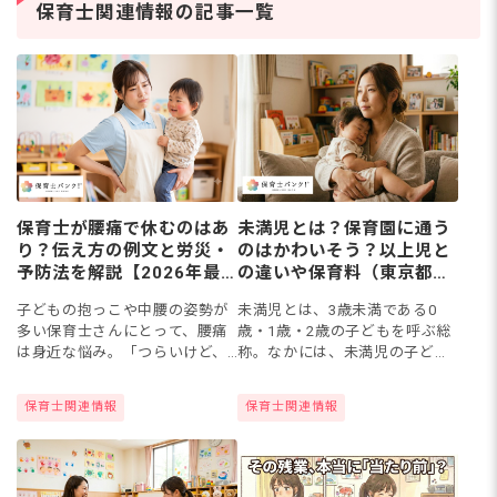
の道を考える保育士さん
保
保育士関連情報の記事一覧
は少なくありません。保
マ
育士資
ト
保育士が腰痛で休むのはあ
未満児とは？保育園に通う
り？伝え方の例文と労災・
のはかわいそう？以上児と
予防法を解説【2026年最
の違いや保育料（東京都の
新】
無償化例）を解説。
子どもの抱っこや中腰の姿勢が
未満児とは、3歳未満である0
多い保育士さんにとって、腰痛
歳・1歳・2歳の子どもを呼ぶ総
は身近な悩み。「つらいけど、
称。なかには、未満児の子ども
休むと迷惑がかかるのでは」と
を保育園に通わせることをかわ
我慢していませんか。この記事
いそうと感じたり、周囲から傷
保育士関連情報
保育士関連情報
では、腰痛や体調不良で休むと
つく言葉を言われたりすること
きの伝え方例文、最新の労災の
があるようです。今回は、「未
考え...
満...