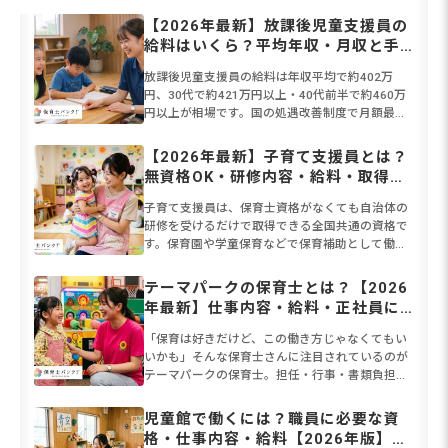
【2026年最新】放課後児童支援員の
給料はいくら？平均年収・月収と手
取りの相場、給料を上げる方法を解
放課後児童支援員の給料は年収平均で約402万
説
円、30代で約421万円以上・40代前半で約460万
円以上が相場です。国の処遇改善制度で月額最大3
万円・年間39.4万円の加算も実施中。保育士資格
があれば認...
【2026年最新】子育て支援員とは？
無資格OK・研修内容・給料・取得方
法をまるごと解説
子育て支援員は、保育士資格がなくても自治体の
研修を受けるだけで取得できる全国共通の資格で
す。保育園や学童保育などで保育補助として働け
ます。2026年度から本格実施される「こども誰で
も通園制度」により保...
テーマパークの保育士とは？【2026
年最新】仕事内容・給料・正社員に
なる方法を解説
「保育は好きだけど、この働き方じゃなくてもい
いかも」そんな保育士さんに注目されているのが
テーマパークの保育士。担任・行事・書類負担が
なく、資格を活かして働ける意外な職場として人
気を集めています。仕事は...
児童館で働くには？職員に必要な資
格・仕事内容・給料【2026年版】保