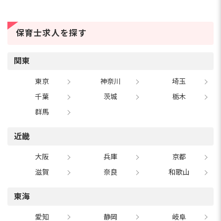
けではありません。学童保育、児童発達支援、ス
ポーツインストラクター、子ども英会話講師など
36種類について、仕事内容・必要資格・年収・な
り方を1つずつ紹介しま...
保育士求人を探す
保育士の年度途中退職は「無責任」
ではない！【2026年最新】法律で守
られた権利と円満退職に向けた5ステ
朝、布団から出られない...出勤前に涙が出る...それ
関東
ップ
でも「担任なのに途中で辞めるなんて無責任か
な」と自分を追い詰めていませんか？保育士の年
東京
神奈川
埼玉
度途中退職は、法律で守られた正当な権利です。
今回は、辞めても...
千葉
茨城
栃木
群馬
近畿
大阪
兵庫
京都
滋賀
奈良
和歌山
東海
愛知
静岡
岐阜