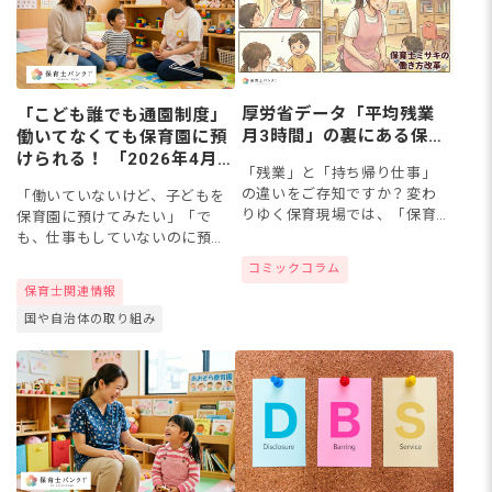
厚労省データ「平均残業
「こども誰でも通園制度」
月3時間」の裏にある保育
働いてなくても保育園に預
士のリアル
けられる！ 「2026年4月開
「残業」と「持ち帰り仕事」
始」対象・料金・申し込み
の違いをご存知ですか？変わ
「働いていないけど、子どもを
方法を解説
りゆく保育現場では、「保育
保育園に預けてみたい」「で
士の負担を減らし、子どもと
も、仕事もしていないのに預け
向き合う時間を増やそう」と
るのは気が引ける…」そんなご
コミックコラム
いう“保育の質”を考える働き
家庭に向けて、2026年4月から
保育士関連情報
方へのシフトが進んでいま
全国で本格スタートするこども
す。あなたの職場で...
国や自治体の取り組み
誰でも通園制度をわかりやすく
解...