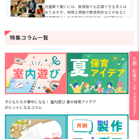
育園との違いも解説
児童館で働くには、無資格でも応募できる求人は
ありますが、保育士資格や教員免許などがあると
正規職員としての採用に有利です。本記事では、
放課後児童支援員と児童厚生員の資格要件・取得
方法から、児童館職員の具...
病児保育の仕事内容とは？【2026
特集コラム一覧
年】必要資格や1日の流れ、給料、働
くメリット＆デメリット
病児保育士とは、風邪などの病中や回復期で集団
生活が難しい子どもを専門に預かる保育士です。
人気の記事ランキング
かつてコロナ禍を経て感染症への関心が高まった
こともあり、2026年現在も共働き世帯の増加を背
景に、病児保育のニー...
【動画付き】4歳児の手作りおもちゃ
12選！紙コップ・牛乳パックなどで
簡単に作れるアイデア集
4歳児の手作りおもちゃは、紙コップや牛乳パッ
クなど身近な素材で簡単に作れます。「自分で作
れた！」という達成感が、子どもの創作意欲や友
RANKING
子どもたちが夢中になる！ 室内遊び
夏の保育アイデア
だちとの関わりを育むきっかけになるでしょう。
のヒントになるコラム
本記事では、作ったあとに...
保育士を辞めた次の仕事は療育・学
童・事務が定番！次にできる職種14
選と選び方
保育士を辞めた次の仕事は、療育・学童・事務・
在宅ワークなど資格や経験を活かせる選択肢が14