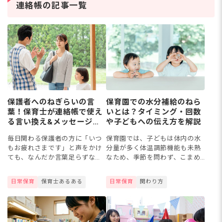
の道を考える保育士さん
保
連絡帳の記事一覧
は少なくありません。保
マ
育士資
ト
保護者へのねぎらいの言
保育園での水分補給のねら
葉！保育士が連絡帳で使え
いとは？タイミング・回数
る言い換え&メッセージ例
や子どもへの伝え方を解説
文36選
毎日関わる保護者の方に「いつ
保育園では、子どもは体内の水
もお疲れさまです」と声をかけ
分量が多く体温調節機能も未熟
ても、なんだか言葉足らずな気
なため、季節を問わず、こまめ
がして悩んでいませんか。育児
な水分補給が欠かせません。本
や仕事で奮闘している保護者の
記事では、水分補給を取り入れ
日常保育
保育士あるある
日常保育
関わり方
頑張りを認め、信頼関係を深め
るねらいや子どもへわかりやす
るねぎらいの言葉には、ちょっ
く伝える方法、活動別のおすす
とし...
めタ...