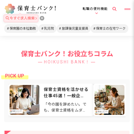
転職の便利機能
今すぐ求人検索
保育園の本社勤務
乳児院
放課後児童支援員
保育士の在宅ワーク
保育士バンク！お役立ちコラム
HOIKUSHI BANK！
保育士資格を活かせる
在
仕事45選！一般企
格
業・在宅・福祉など働
は
「今の園を辞めたい。で
通
ける場所を解説
関
も、保育士資格をムダに
ワ
【2026年】
したくない…」と感じて
も
いませんか。人間関係や
ゃ
待遇、働き方に悩み、別
て