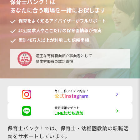
保育士バンク！は
あなたに合う職場を一緒にお探します
保育をよく知るアドバイザーがフルサポート
非公開求人やここだけの保育園情報が充実
累計40万人以上が利用した信頼実績
適正な有料職業紹介事業者として
厚生労働省の認定取得
毎日工作アイデア配信！
最新情報をゲット
LINE友だち追加
保育士バンク！では、保育士・幼稚園教諭の転職活
動をサポートしています。