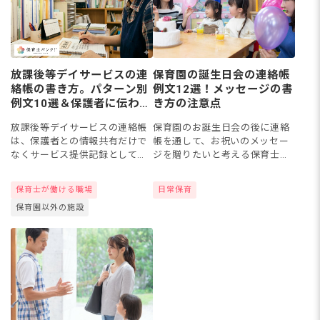
放課後等デイサービスの連
保育園の誕生日会の連絡帳
絡帳の書き方。パターン別
例文12選！メッセージの書
例文10選＆保護者に伝わる
き方の注意点
3つのポイント
放課後等デイサービスの連絡帳
保育園のお誕生日会の後に連絡
は、保護者との情報共有だけで
帳を通して、お祝いのメッセー
なくサービス提供記録としての
ジを贈りたいと考える保育士さ
役割も担う大切な書類です。
んはいませんか？お祝いの言葉
「何をどう書けばいいかわから
を添えると、保護者の方もよろ
保育士が働ける職場
日常保育
ない」「時間がかかりすぎる」
こんでくれそうですね。今回は
保育園以外の施設
と悩む保育士・指導員の方に向
子どもの年齢別にお誕生日のメ
けて、...
ッセ...