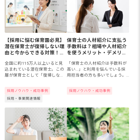
【採用に悩む保育園必見】
保育士の人材紹介に支払う
潜在保育士が復帰しない理
手数料は？相場や人材紹介
由と今からできる対策！国
を使うメリット・デメリッ
の支援制度や民間のサポー
ト
全国に約115万人以上いると見
「保育士の人材紹介は手数料が
トも紹介
込まれている潜在保育士。この
高い…」と利用を悩んでいる採
層が保育士として「復帰しない
用担当者の方も多いでしょう。
理由」は、人間関係・給料・業
会社によって手数料や返金規定
務負担の3大要因にあるようで
が異なるため、安心して使える
採用ノウハウ・成功事例
採用ノウハウ・成功事例
す。この記事では、潜在保育士
会社を見極めることが大切で
採用・事業関連情報
の復帰から遠ざける心理的・物
す。今回は保育士専門の人材紹
理...
介会社...