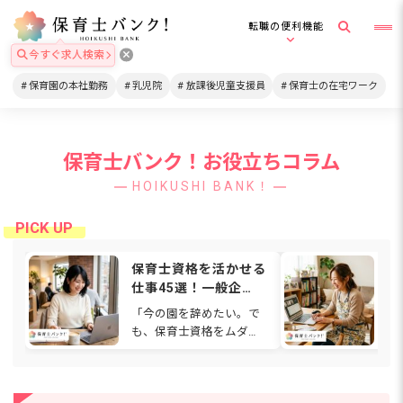
転職の便利機能
今すぐ求人検索
保育園の本社勤務
乳児院
放課後児童支援員
保育士の在宅ワーク
保育士バンク！お役立ちコラム
HOIKUSHI BANK！
保育士資格を活かせる
在
仕事45選！一般企
格
業・在宅・福祉など働
は
「今の園を辞めたい。で
通
ける場所を解説
関
も、保育士資格をムダに
ワ
【2026年】
したくない…」と感じて
も
いませんか。人間関係や
ゃ
待遇、働き方に悩み、別
て