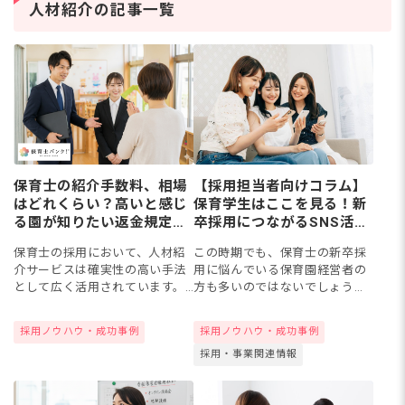
の道を考える保育士さん
保
人材紹介の記事一覧
は少なくありません。保
マ
育士資
ト
保育士の紹介手数料、相場
【採用担当者向けコラム】
はどれくらい？高いと感じ
保育学生はここを見る！新
る園が知りたい返金規定と
卒採用につながるSNS活用
コスト削減術【採用担当者
術と「選ばれる園」になる
保育士の採用において、人材紹
この時期でも、保育士の新卒採
向けコラム】
3つの条件
介サービスは確実性の高い手法
用に悩んでいる保育園経営者の
として広く活用されています。
方も多いのではないでしょう
一方で、紹介手数料の仕組みや
か。2026卒採用を叶える成功の
相場、他媒体とのコストバラン
カギは、SNSを活用しつつ「園
採用ノウハウ・成功事例
採用ノウハウ・成功事例
スについて詳しく知りたいとい
見学・先輩の声」で園の魅力を
採用・事業関連情報
う園長先生や採用担当の方も多
伝えながら、学生が求める
いの...
「安...