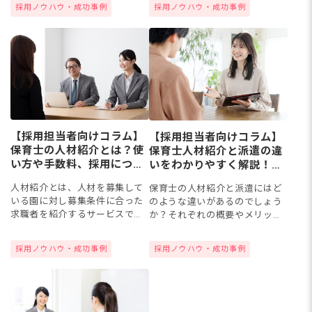
採用ノウハウ・成功事例
採用ノウハウ・成功事例
サービスを活用すれば、人材の
者は豊富な実務経験と知識や技
確保がスムーズに進むケース
術が必要となる職種のため、需
も。今回は...
要が...
【採用担当者向けコラム】
【採用担当者向けコラム】
保育士の人材紹介とは？使
保育士人材紹介と派遣の違
い方や手数料、採用につな
いをわかりやすく解説！メ
げるポイント
リット・デメリットは？
人材紹介とは、人材を募集して
保育士の人材紹介と派遣にはど
いる園に対し募集条件に合った
のような違いがあるのでしょう
求職者を紹介するサービスで
か？それぞれの概要やメリッ
す。熾烈を極める保育士採用に
ト・デメリットを把握したうえ
おいて、貴園にぴったりな人材
で採用活動に活かすことが大切
採用ノウハウ・成功事例
採用ノウハウ・成功事例
にすぐ出会えるのは大きなメリ
ですね。今回は保育士の人材紹
ットです。今回は、人材紹介会
介会社と派遣会社の違いをわか
社の使...
りやす...