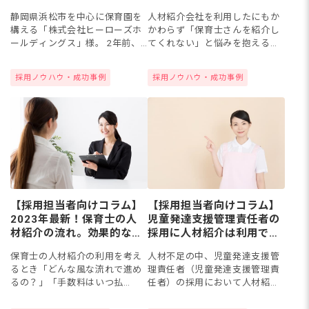
ぜ？原因と対策
ダー
人材紹介会社を利用したにもか
静岡県浜松市を中心に保育園を
かわらず「保育士さんを紹介し
構える「株式会社ヒーローズホ
てくれない」と悩みを抱える方
ールディングス」様。 2年前、
はいませんか？採用活動がスム
新規園のオープンに伴い園長職
ーズに進まないと人材不足が解
の経験を持つ方を採用しようと
採用ノウハウ・成功事例
採用ノウハウ・成功事例
消されず、運営に支障をきたす
保育士バンク！の人材紹介サー
ケースも。今回は人材紹介会社
ビスを利用し、採用成功に至っ
から...
た...
【採用担当者向けコラム】
【採用担当者向けコラム】
2023年最新！保育士の人
児童発達支援管理責任者の
材紹介の流れ。効果的な利
採用に人材紹介は利用でき
用法
る？サービスの選び方のポ
保育士の人材紹介の利用を考え
人材不足の中、児童発達支援管
イント
るとき「どんな風な流れで進め
理責任者（児童発達支援管理責
るの？」「手数料はいつ払
任者）の採用において人材紹介
う？」などさまざまな疑問を持
会社の利用を考える方もいるで
つ方もいるでしょう。人材紹介
しょう。児童発達支援管理責任