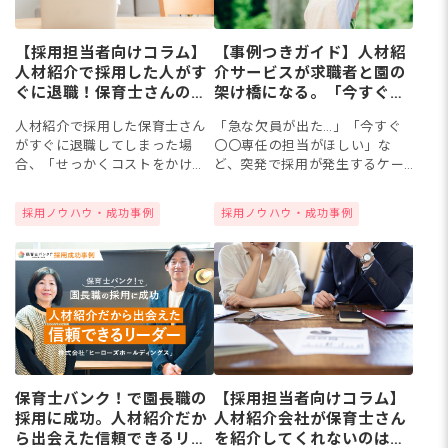
【採用担当者向けコラム】
【事例つきガイド】人材紹
人材紹介で採用した人がす
介サービスが求職者と園の
ぐに退職！保育士さんの返
架け橋になる。「今すぐ採
金規定を解説
用」「こんな人がほしい」
人材紹介で採用した保育士さん
「急な欠員が出た…」「今すぐ
の実現を手助け！
がすぐに退職してしまった場
〇〇専任の担当がほしい」な
合、「せっかくコストをかけて
ど、突発で採用が発生するケー
採用したのにどうしよう」と焦
スもありますよね。ところが、
ってしまいますよね。また、紹
求人を掲載していても求める人
採用ノウハウ・成功事例
採用ノウハウ・成功事例
介会社に支払った費用が戻って
物像に出会えない、そんなこと
くるのかも気になります。今回
もあるでしょう。そんなとき、
は、人...
保育専...
【採用担当者向けコラム】
保育士バンク！で園長職の
人材紹介会社が保育士さん
採用に成功。人材紹介だか
を紹介してくれないのはな
ら出会えた信頼できるリー