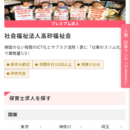
プレミアム求人
人気の記事ランキング
社会福祉法人高砂福祉会
無理のない程度のICT化とサブスク活用！更に「仕事のスリム化」
で業務量1/3！
新卒も歓迎
年間休日120日以上
残業少なめ
RANKING
研修充実
保育士求人を探す
関東
東京
神奈川
埼玉