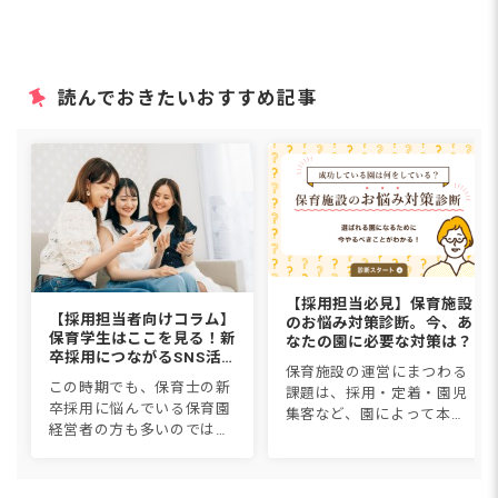
読んでおきたいおすすめ記事
【採用担当必見】保育施設
【採用担当者向けコラム】
のお悩み対策診断。今、あ
保育学生はここを見る！新
なたの園に必要な対策は？
卒採用につながるSNS活
保育施設の運営にまつわる
用術と「選ばれる園」にな
この時期でも、保育士の新
課題は、採用・定着・園児
る3つの条件
卒採用に悩んでいる保育園
集客など、園によって本当
経営者の方も多いのではな
にさまざまです。一体、自
いでしょうか。2026卒採用
園にとって必要な対策は何
を叶える成功のカギは、
なのか？「保育施設のお悩
SNSを活用しつつ「園見