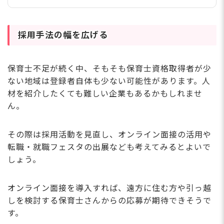
保育士バンク！の人材紹介サービスを利
用し、採用成功に至った実績がありま
す。 今回は取締役である鈴木様と、人
材紹介を通じて採用に結びついた佐野園
採用手法の幅を広げる
長のインタビューをお届けします。
保育士不足が続く中、そもそも保育士資格取得者が少
ない地域は登録者自体も少ない可能性があります。人
材を紹介したくても難しい企業もあるかもしれませ
ん。
その際は採用活動を見直し、オンライン面接の活用や
転職・就職フェスタの出展なども考えてみるとよいで
しょう。
オンライン面接を導入すれば、遠方に住む方や引っ越
しを検討する保育士さんからの応募が期待できそうで
す。