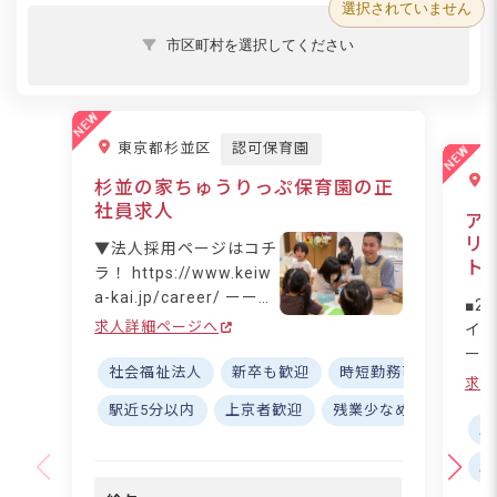
選択されていません
市区町村を選択してください
東京都杉並区
認可保育園
杉並の家ちゅうりっぷ保育園の正
社員求人
ア
リ
▼法人採用ページはコチ
ト
ラ！ https://www.keiw
a-kai.jp/career/ ーー
■2
【子どもたちの笑顔があ
求人詳細ページへ
イ
ふれる温かな保育園】
ール
思いやりのある優しい子
社会福祉法人
新卒も歓迎
時短勤務可
リトミ
K！
求人
ども、明るく元気な子ど
の一
駅近5分以内
上京者歓迎
残業少なめ
退職金
も、考えて工夫する子ど
分
土
もを育てる「杉並の家ち
ける
駅
ゅうりっぷ保育園」。ア
ラ
ットホームな雰囲気の中