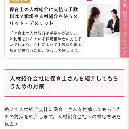
人気の記事ランキング
保育士の人材紹介に支払う手数
料は？相場や人材紹介を使うメ
リット・デメリット
「保育士の人材紹介は手数料が高い…」
と利用を悩んでいる採用担当者の方も多
RANKING
いでしょう。会社によって手数料や返金
規定が異なるため、安心して使える会社
を見極めることが大切です。今回は保育
士専門の人材紹介会社の概要、手数料の
平均相場などを紹介します。サービス利
用のメリット・デメリット、人材紹介会
人材紹介会社に保育士さんを紹介してもら
社を選ぶときのポイントをまとめまし
た。 保育士の人材紹介会社とは 保育士
うための対策
の人材不足が深刻化する中、人材紹介サ
ービスの利用を検討する保育園もあるの
ではないでしょうか。 人材紹介会社の
概要や手数料、企業を選ぶ際のポイント
続いて人材紹介会社に保育士さんを推薦してもらうた
などを把握したうえで活用することが大
めの対策を紹介します。人材紹介会社への対応方法を
切ですね。 まずは人材紹介会社の仕組
見直す
みについて詳しく見ていき