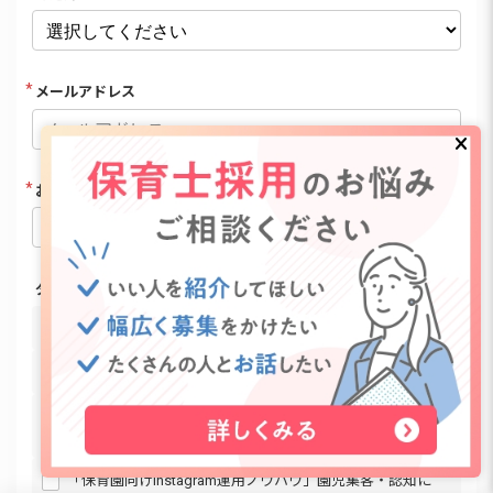
メールアドレス
お電話番号
ダウンロードを希望する資料（任意 & 複数選択可）
3分でわかる保育士バンク！サービスガイド
面接官必見の質問例６選！保育士面接の流れやポイント
「面接官が活用したいチェックシート」選考テンプレート
付き
「保育園向けInstagram運用ノウハウ」園児集客・認知に