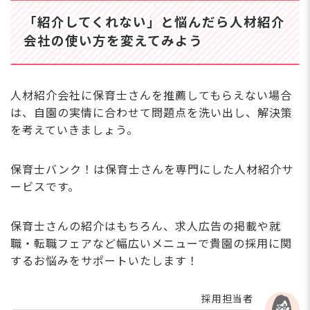
■自転車通勤OK
リフレッシュ休暇やお誕
ト
「紹介してくれない」と悩んだら人材紹介
生日休暇など、プライベ
ま
ートも大切にできる休暇
会社の使い方を変えてみよう
格
制度も充実◎年間休日1
だけます
20日で、ワークライフ
ら
バランスを実現できる職
職員定着率94%！長く
ラ
人材紹介会社に保育士さんを推薦してもらえない場合
場です。あなたの保育ス
安心して保育士を続け
がら
は、自園の実情に合わせて問題点を洗い出し、解決策
キルを活かして、子ども
間は
られる保育園で働きま
たちの笑顔あふれる毎日
を考えていきましょう。
後シ
せんか？
を一緒に創りませんか？
間
家
保育士バンク！は保育士さんを専門にした人材紹介サ
と
ービスです。
です
さらに詳しい
求人情報
へ
談
り
保育士さんの紹介はもちろん、求人広告の掲載や就
登録・相談無料
と
職・転職フェアなど幅広いメニューで貴園の採用に関
希望に合う求人の
私
紹介を受ける
するお悩みをサポートいたします！
毎
て
採用担当者
ト