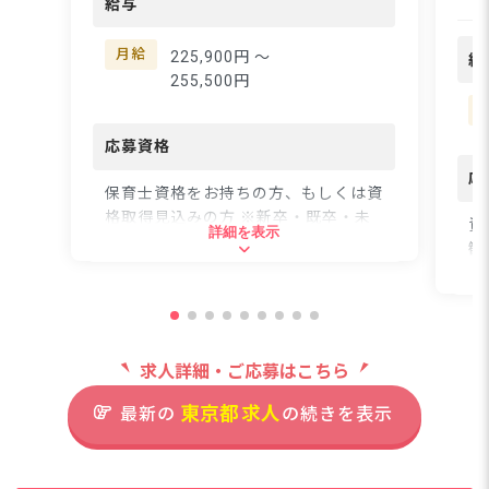
る◎ ーー【バイリ
給与
で、子どもたち一人ひと
ル
りの個性を大切にした保
た
月給
225,900円 〜
給
育を行っています。駅か
るお
255,500円
ら徒歩3分という好立地
ジ
で、自転車通勤もOK！
プ
通勤のストレスなく、子
応募資格
パ
どもたちとの大切な時間
両
応
に集中できる環境です♪
保育士資格をお持ちの方、もしくは資
た
経験の有無に関わらず、
格取得見込みの方 ※新卒・既卒・未
国
資
詳細を表示
子どもたちの成長を一緒
経験・ブランクがある方も歓迎しま
ルで
歓
に見守りたい方を歓迎し
す！
な
ます☆ ーー【安心の待
ー
住
遇とキャリアパスで長く
ど
住所
働ける職場】 月給225,9
経
東
00円～255,500円と安定
す。
求人詳細・ご応募はこちら
東京都杉並区浜田山2-23-13
コ
した収入に加え、年3回
の
の賞与でしっかり還元！
東京都
求人
り
最新の
の続きを表示
借り上げ社宅制度を利用
京王井の頭線「浜田山駅」より
とも
すれば、住まいの心配も
徒歩3分
育
なく安心して働けます。
ち