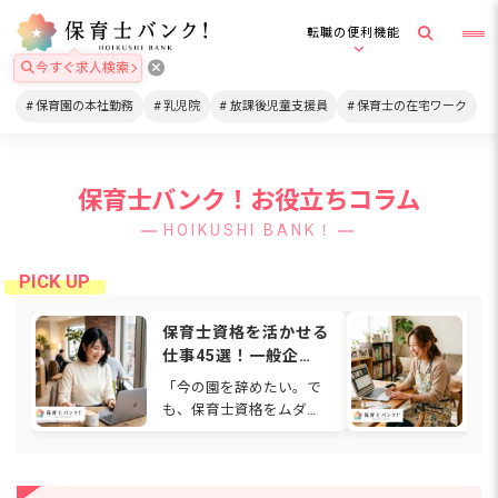
転職の便利機能
今すぐ求人検索
保育園の本社勤務
乳児院
放課後児童支援員
保育士の在宅ワーク
保育士バンク！お役立ちコラム
HOIKUSHI BANK！
保育士資格を活かせる
在
仕事45選！一般企
格
業・在宅・福祉など働
は
「今の園を辞めたい。で
通
ける場所を解説
関
も、保育士資格をムダに
ワ
【2026年】
したくない…」と感じて
も
いませんか。人間関係や
ゃ
待遇、働き方に悩み、別
て