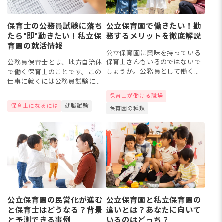
保育士の公務員試験に落ち
公立保育園で働きたい！勤
たら“即”動きたい！私立保
務するメリットを徹底解説
育園の就活情報
公立保育園に興味を持っている
保育士さんもいるのではないで
公務員保育士とは、地方自治体
しょうか。公務員として働く保
で働く保育士のことです。この
育士さんにはどのようなメリッ
仕事に就くには公務員試験に合
トがあるのか、気になりますよ
格する必要があります。しか
保育士が働ける職場
ね。今回は公立保育園で働きた
し、挑戦してみたものの残念な
保育士になるには
就職試験
保育園の種類
いと考えている保育士さんに向
がら落ちてしまったという方も
けて...
いるのではないでしょうか。そ
の場合...
公立保育園の民営化が進む
公立保育園と私立保育園の
と保育士はどうなる？背景
違いとは？あなたに向いて
と予測できる事例
いるのはどっち？