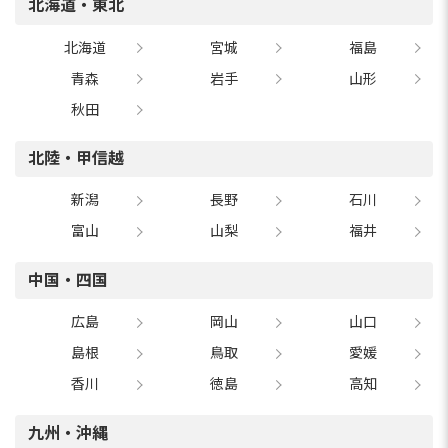
北海道・東北
北海道
宮城
福島
青森
岩手
山形
秋田
北陸・甲信越
新潟
長野
石川
富山
山梨
福井
中国・四国
広島
岡山
山口
島根
鳥取
愛媛
香川
徳島
高知
九州・沖縄