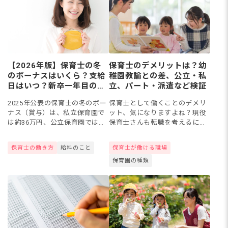
【2026年版】保育士の冬
保育士のデメリットは？幼
のボーナスはいくら？支給
稚園教諭との差、公立・私
日はいつ？新卒一年目の平
立、パート・派遣など検証
均賞与額も公開
2025年公表の保育士の冬のボー
保育士として働くことのデメリ
ナス（賞与）は、私立保育園で
ット、気になりますよね？現役
は約36万円、公立保育園では約
保育士さんも転職を考えるにあ
73万円といわれています。ただ
たって「このまま保育士を続け
し、私立保育園の場合は、給与
ていいのかな」と思うこともあ
保育士の働き方
給料のこと
保育士が働ける職場
額が園によって異なるため、支
るでしょう。今回は保育士と幼
保育園の種類
給額は約27万円〜37....
稚園教諭との違い、パートや派
遣な...