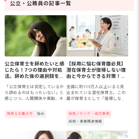
の道を考える保育士さん
保
公立・公務員の記事一覧
は少なくありません。保
マ
育士資
ト
公立保育士を辞めたいと感
【採用に悩む保育園必見】
じたら！7つの理由や対処
潜在保育士が復帰しない理
法、辞めた後の選択肢を解
由と今からできる対策！国
説
の支援制度や民間のサポー
「公立保育士は安定しているか
全国に約115万人以上いると見
トも紹介
ら辞めるのはもったいない」と
込まれている潜在保育士。この
感じつつ、人間関係や異動、キ
層が保育士として「復帰しない
ャリアの閉塞感などに限界を感
理由」は、人間関係・給料・業
じていませんか？実は、処遇改
務負担の3大要因にあるようで
保育士の働き方
悩み
採用ノウハウ・成功事例
善により私立保育園の待遇は劇
す。この記事では、潜在保育士
採用・事業関連情報
的に進化しています。今回は、
の復帰から遠ざける心理的・物
公立...
理...