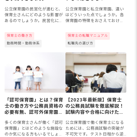
公立保育園の民営化が進むと、
公立保育園と私立保育園、違い
保育士さんにどのような影響が
はどういった点でしょうか。各
あるのでしょうか。民営化によ
保育園の特徴をおさえておけ
りこれまで対応してなかった早
ば、就活の際に役立つかもしれ
朝や夜間の保育、休日保育など
ません。今回は、公立保育園と
保育士の働き方
保育士の転職マニュアル
を取り入れられれば、保護者に
私立保育園の違いについて紹介
勤務時間・勤務体系
転職先の選び方
とってはより園を使いやすくな
し、それぞれのメリットをまと
るか...
めまし...
「認可保育園」とは？保育
【2023年最新版】保育士
士の働き方や公務員資格の
の公務員試験を徹底解説！
必要有無、認可外保育園と
試験内容や合格に向けた対
の違いを解説！
策法
多くの保育士さんが働く「認可
公立保育園で働く保育士になる
保育園」とはどのような施設な
ためには、公務員試験の突破が
のか気になる方もいるでしょ
不可欠です。テスト日程から逆