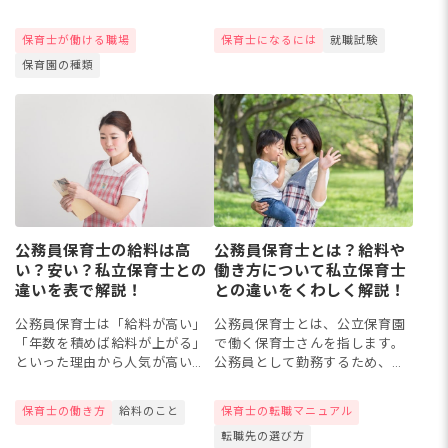
う。中には「公務員の資格がな
算していつから勉強を始めるの
ければ勤務できないの？」とい
か計画を立てるとともに、試験
保育士が働ける職場
保育士になるには
就職試験
った疑問を抱く方もいるかもし
内容をしっかりと頭に入れて合
保育園の種類
れません。今回は認可保育園の
格を目指しましょう。今回は、
特徴や...
公務...
公務員保育士の給料は高
公務員保育士とは？給料や
い？安い？私立保育士との
働き方について私立保育士
違いを表で解説！
との違いをくわしく解説！
公務員保育士は「給料が高い」
公務員保育士とは、公立保育園
「年数を積めば給料が上がる」
で働く保育士さんを指します。
といった理由から人気が高いと
公務員として勤務するため、給
言われています。しかし、実際
料や待遇面の安定性から人気が
に私立保育士とどの程度金額が
あるようです。今回は、私立保
保育士の働き方
給料のこと
保育士の転職マニュアル
異なるのか知らない方もいるの
育士との違いを挙げながら公務
転職先の選び方
ではないでしょうか。今回は、
員保育士とは何かをくわしく解