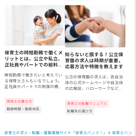
公務...
説し...
保育士の時短勤務で働くメ
知らないと損する！公立保
リットとは。公立や私立、
育園の求人は時期が重要。
正社員やパートでの給料や
応募方法や特徴を教えます
求人状況
時短勤務で働きたいと考えてい
公立の保育園の求人は、各自治
る保育士さんもいるでしょう。
体の公式ホームぺージや自治体
正社員やパートでの制度の概要
の広報誌、ハローワークなどで
や対象者の条件など、詳細が気
確認することができます。時期
になりますよね。今回は時短勤
については、臨時で募集する場
保育士の働き方
保育士の転職マニュアル
務で働く保育士さんの働き方や
合も多いため、求人があるかな
勤務時間・勤務体系
給料、公立・私立での求人募集
転職先の選び方
いかについては、常にホームペ
の状...
ージ...
保育士の求人・転職・募集情報サイト「保育士バンク！」
保育士バンク