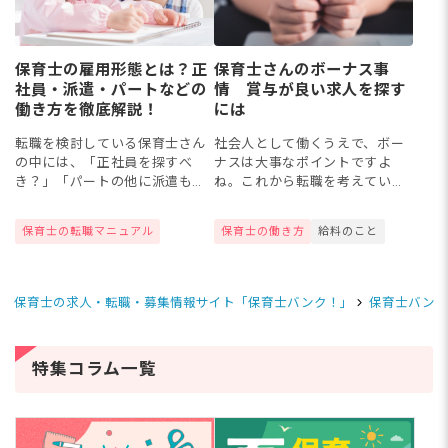
保育士の雇用形態とは？正
保育士さんのボーナス事
社員・派遣・パートなどの
情 賞与が良い求人を探す
働き方を徹底解説！
には
転職を検討している保育士さん
社会人として働くうえで、ボー
の中には、「正社員を探すべ
ナスは大事なポイントですよ
き？」「パートの他に派遣も考
ね。これから転職を考えている
えたほうがよい？」など、雇用
保育士さんも、賞与の支給があ
形態の選択に悩む方もいるかも
る園なのかない園なのか、支給
保育士の転職マニュアル
保育士の働き方
給料のこと
しれません。その他にも契約社
されるとすれば何カ月分なの
員やフリーランスなど多様な雇
か、何回なのか、そして支給額
用契約...
はいくら...
保育士の求人・転職・募集情報サイト「保育士バンク！」
保育士バンク
特集コラム一覧