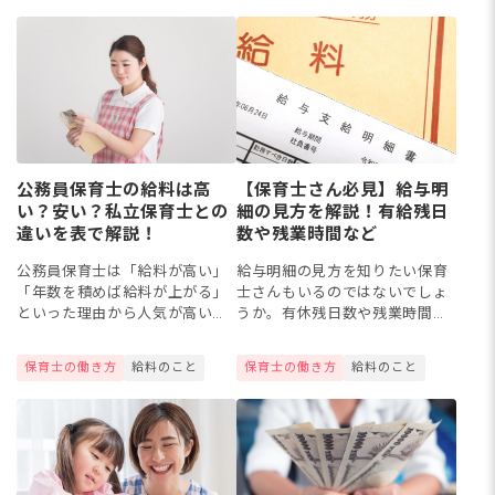
んの中途採用にはベストな時期
少ない額に驚いた、という保育
があ...
士さ...
公務員保育士の給料は高
【保育士さん必見】給与明
い？安い？私立保育士との
細の見方を解説！有給残日
違いを表で解説！
数や残業時間など
公務員保育士は「給料が高い」
給与明細の見方を知りたい保育
「年数を積めば給料が上がる」
士さんもいるのではないでしょ
といった理由から人気が高いと
うか。有休残日数や残業時間の
言われています。しかし、実際
ほか、月々何にどのくらい支払
に私立保育士とどの程度金額が
われているのかなどを把握でき
保育士の働き方
給料のこと
保育士の働き方
給料のこと
異なるのか知らない方もいるの
るとよいですね。今回は保育士
ではないでしょうか。今回は、
の給与明細について、「勤怠」
公務...
「支...