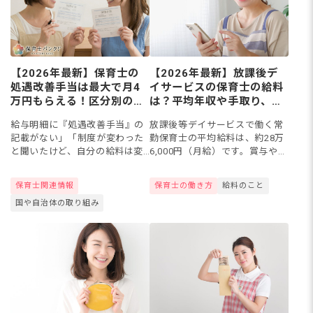
【2026年最新】保育士の
【2026年最新】放課後デ
処遇改善手当は最大で月4
イサービスの保育士の給料
万円もらえる！区分別の金
は？平均年収や手取り、保
額と、もらえない場合の対
育園との比較を解説
給与明細に『処遇改善手当』の
放課後等デイサービスで働く常
処法
記載がない」「制度が変わった
勤保育士の平均給料は、約28万
と聞いたけど、自分の給料は変
6,000円（月給）です。賞与や手
わっていない」そんな不安を持
当もあり、年収で考えると基本
つ保育士さんは少なくありませ
給だけではなく、各種手当の取
保育士関連情報
保育士の働き方
給料のこと
ん。2025年度の制度改正、2026
得やキャリアアップがポイント
国や自治体の取り組み
年度からはキャリアパス要...
になるようです。本記事で...