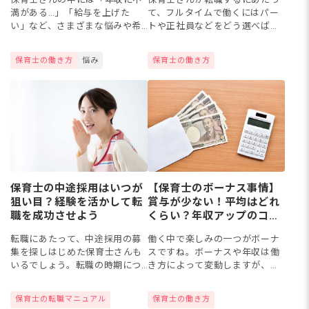
満がある…」「給与を上げた
て、フルタイムで働くにはパー
い」など、さまざまな悩みや希
トや正社員などをどう選べばい
望を抱く方もいるでしょう。業
いのか迷うことがあるのではな
務量に見合う収入を得ることで
いでしょうか。働き方はさまざ
保育士の働き方
悩み
保育士の働き方
仕事へのモチベーションも高ま
までも、フルタイムかそうでな
りますよね。今回は保育士さん
いかで業務内容が変わってくる
の給与...
こと...
保育士の中途採用はいつが
【保育士のボーナス事情】
狙い目？経験を活かして転
賞与が少ない！平均はどれ
職を成功させよう
くらい？年収アップのコツ
を解説
転職にあたって、中途採用の募
働く中で楽しみの一つがボーナ
集を探しはじめた保育士さんも
スですね。ボーナスや年収は働
いるでしょう。転職の時期につ
き方によって変動しますが、予
いて、「新卒じゃないからいつ
想より多くもらえたとよろこぶ
でも大丈夫」となんとなく考え
方がいる一方で、期待に胸を膨
保育士の転職マニュアル
保育士の働き方
ていませんか？実は、保育士さ
らませていたにもかかわらず、