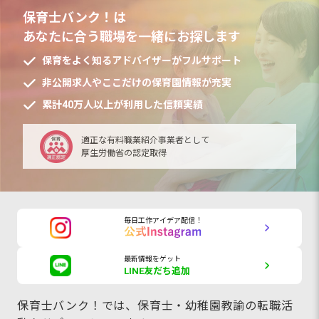
保育士バンク！は
あなたに合う職場を一緒にお探します
保育をよく知るアドバイザーがフルサポート
非公開求人やここだけの保育園情報が充実
累計40万人以上が利用した信頼実績
適正な有料職業紹介事業者として
厚生労働省の認定取得
毎日工作アイデア配信！
最新情報をゲット
LINE友だち追加
保育士バンク！では、保育士・幼稚園教諭の転職活