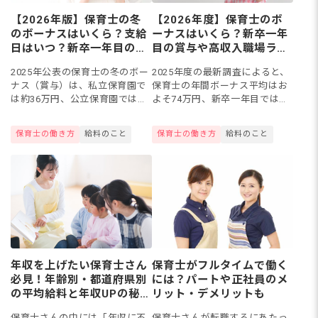
【2026年版】保育士の冬
【2026年度】保育士のボ
のボーナスはいくら？支給
ーナスはいくら？新卒一年
日はいつ？新卒一年目の平
目の賞与や高収入職場ラン
均賞与額も公開
キングも紹介
2025年公表の保育士の冬のボー
2025年度の最新調査によると、
ナス（賞与）は、私立保育園で
保育士の年間ボーナス平均はお
は約36万円、公立保育園では約
よそ74万円、新卒一年目では約
73万円といわれています。ただ
13万円。一般企業と同じように
し、私立保育園の場合は、給与
夏と冬の年2回支給されることが
保育士の働き方
給料のこと
保育士の働き方
給料のこと
額が園によって異なるため、支
多いものの、運営主体や規模、
給額は約27万円〜37....
経験年数によって金額に...
年収を上げたい保育士さん
保育士がフルタイムで働く
必見！年齢別・都道府県別
には？パートや正社員のメ
の平均給料と年収UPの秘訣
リット・デメリットも
を解説
保育士さんの中には「年収に不
保育士さんが転職するにあたっ