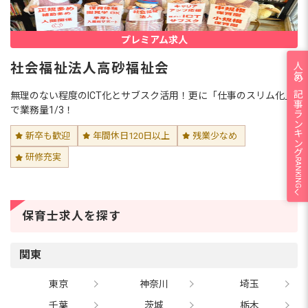
プレミアム求人
人気の記事ランキング
社会福祉法人高砂福祉会
無理のない程度のICT化とサブスク活用！更に「仕事のスリム化」
で業務量1/3！
新卒も歓迎
年間休日120日以上
残業少なめ
研修充実
RANKING
保育士求人を探す
関東
東京
神奈川
埼玉
千葉
茨城
栃木