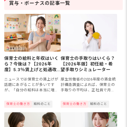
の道を考える保育士さん
保
賞与・ボーナスの記事一覧
は少なくありません。保
マ
育士資
ト
保育士の給料と年収はいく
保育士の手取りはいくら？
ら？今後は？【2026年
【2026年版】初任給・希
度】5.3％賃上げと処遇改
望手取りシミュレーター
善の仕組みを解説
ニュースでは保育士の賃上げが
厚生労働省の2026年度の賃金統
話題にあがることが多いです
計構造調査によれば、保育士の
が、「自分の給料は本当に増え
手取りの平均は、正社員で月約
ているの？」と気になりますよ
23万円です（額面28万5,700
ね。2026年度は5.3％の追加引
円）。初任給の手取りは16〜18
保育士の働き方
給料のこと
保育士の働き方
給料のこと
き上げが決まり、正社員の平均
万円程度。「手取りが少ない気
年収は約427万円、パート時...
がする」「自分は平...