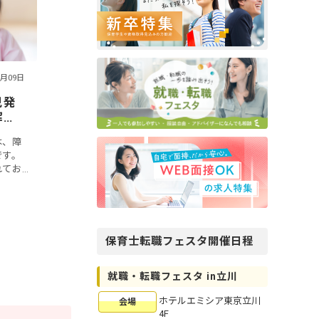
4月09日
児発
解
ク
は、障
です。
れてお
ための
度が設
保育士転職フェスタ開催日程
就職・転職フェスタ in立川
ホテルエミシア東京立川
会場
4F