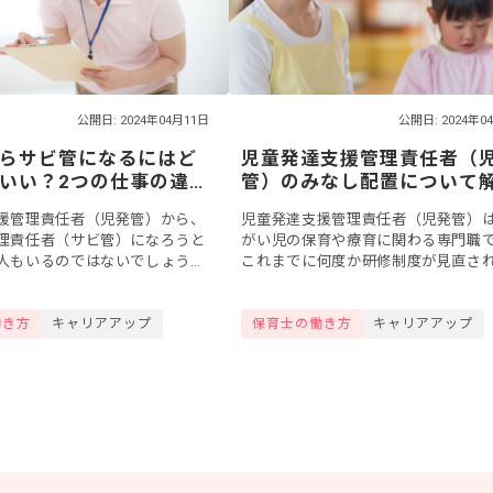
公開日: 2024年04月11日
公開日: 2024年0
らサビ管になるにはど
児童発達支援管理責任者（
いい？2つの仕事の違い
管）のみなし配置について
詳しく解説
説！要件や注意点をチェッ
援管理責任者（児発管）から、
児童発達支援管理責任者（児発管）
理責任者（サビ管）になろうと
がい児の保育や療育に関わる専門職
人もいるのではないでしょう
これまでに何度か研修制度が見直さ
も障がいのある人の支援をする
り、2019年度より新制度への移行の
、児童発達支援管理責任者が18
猶予措置であるみなし配置という制
働き方
キャリアアップ
保育士の働き方
キャリアアップ
.
けられ...