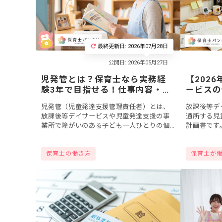
最終更新日: 2026年07月28日
児発管とは？保育士なら実務経
【202
験3年で目指せる！仕事内容・年
ービスの
収441万円【2026年版】
方！全項
児発管（児童発達支援管理責任者）とは、
放課後等デ
と五領域
放課後等デイサービスや児童発達支援の事
通所する児
業所で障がいのある子ども一人ひとりの個
計画書です
別支援計画を作成し、療育チーム全体を統
域との関連
括するリーダー職です。保育士なら実務経
要件が変わ
保育士の働き方
保育士が
験3年で要...
新フォ...