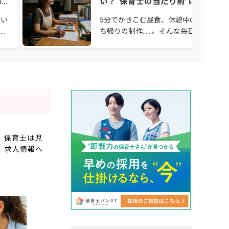
係の
い？“保育士の当たり前”に潜む「
れ我慢」と、変わり始めた保育の
たい
5分でかきこむ昼食、休憩中の書き物、
場
ない
ち帰りの制作……。そんな毎日を「子ど
のためだから仕方ない」「保育士なら当
園
たり前」と思い込んでいませんか？ 責
感が強い先
。保育士は児
。求人情報へ