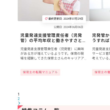
最終更新日: 2024年07月29日
児童発達支援管理責任者（児発
児発管か
管）の平均年収と働きやすさと
うすれば
は
や要件を
児童発達支援管理責任者（児発管）に興味
児童発達支
がある方が増えているようです。保育の現
サービス管
場を経験してきた保育士さんのキャリアア
考えている
ップに最適な児発管ですが、資格取得後の
か。どちら
平均年収はどれくらいなのでしょうか。こ
仕事ですが
保育士の転職マニュアル
保育士の
こでは厚生...
歳未満の子..
1
2