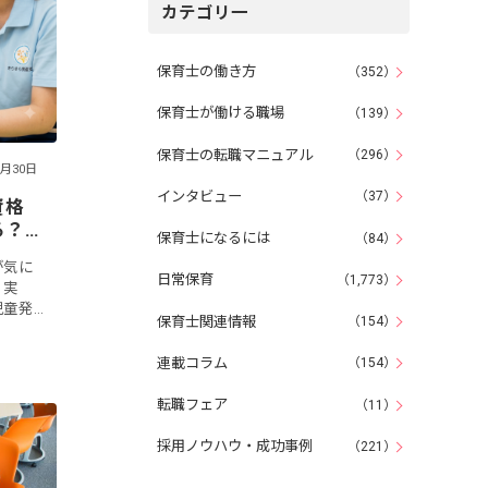
カテゴリ一
保育士の働き方
（352）
保育士が働ける職場
（139）
保育士の転職マニュアル
（296）
6月30日
インタビュー
（37）
資格
る？
保育士になるには
（84）
が気に
日常保育
（1,773）
。実
児童発
保育士関連情報
（154）
事で
り上
連載コラム
（154）
転職フェア
（11）
採用ノウハウ・成功事例
（221）