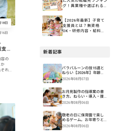
に人気の転職先ランキン
グ！異業種や選ばれる職
場を一挙公開
【2026年最新】子育て
月18日
支援員とは？無資格
OK・研修内容・給料・
取得方法をまるごと解説
ら
達支
新着記事
」総
内容の
しか
パラバルーンの技15選と
れぞれ
ねらい【2026年】年齢・
って異
難易度別一覧＆演目構成
2026年08月07日
行なう
も！画像付きで紹介
お月見製作の指導案の書
き方。ねらい・導入・援
助を年齢別に解説【保
2026年08月06日
育】
敬老の日に保育園で楽し
めるゲーム。お年寄りと
交流できる遊びや伝承遊
2026年08月06日
びのアイデア