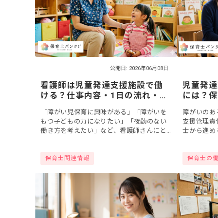
公開日: 2026年06月08日
看護師は児童発達支援施設で働
児童発達
ける？仕事内容・1日の流れ・必
には？保
要なスキルを解説
要件、履
「障がい児保育に興味がある」「障がいを
障がいのあ
もつ子どもの力になりたい」「夜勤のない
支援管理責
働き方を考えたい」など、看護師さんにと
士から進め
って、児童発達支援施設は活躍できる場の
いるのでは
ひとつ！障がいのある未就学の子どもの成
には資格試
保育士関連情報
保育士の
長を支える...
了という2..