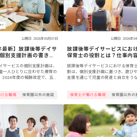
公開日: 2026年05月01日
公開日: 2026年0
6年最新】放課後等デイサ
放課後等デイサービスにお
個別支援計画の書き
保育士の役割とは？仕事内
目の記入例、支援内容
活かせるスキル、給与まで
イサービスの個別支援計画は、
放課後等デイサービスにおける保育
の関連づけも紹介
解説
童一人ひとりに合わせた療育の
割は、個別支援計画に基づき、遊び
。2024年度の報酬改定で、五領
支援を通じて児童の発達と自立をう
づけや支援時間の区分など記載
ことです。本記事では保育園との役
りました。今回は、改定後の最
い・仕事内容、保育士経験を活かせ
働ける職場
保育園以外の施設
保育士が働ける職場
保育園以外の
ル、給与の...