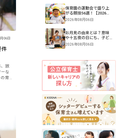
保育園の運動会で盛り上
がる競技56選！【2026年
版】0・1・2・3・4・5歳
2026年08月06日
児別・ねらいや親子競
技、プログラム例も紹介
お月見の由来とは？意味
や十五夜の日にち、子ど
6月06日
もへの伝え方【2026年最
2026年08月06日
新】
要件
は、放
ターな
もの育
です。
の修了