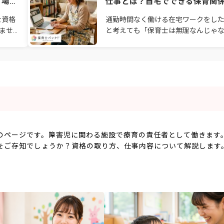
る場所
仕事とは？自宅でできる保育関
仕事を徹底解説
士資格
通勤時間なく働ける在宅ワークをし
ませ
と考えても「保育士は無理なんじゃ
悩み、
か…」とあきらめている方はいません
くあり
か？保育園の事務職や保育ママ、保育
業務のサポートなど
のページです。障害児に関わる施設で療育の責任者として働きます
をご存知でしょうか？資格の取り方、仕事内容について解説します