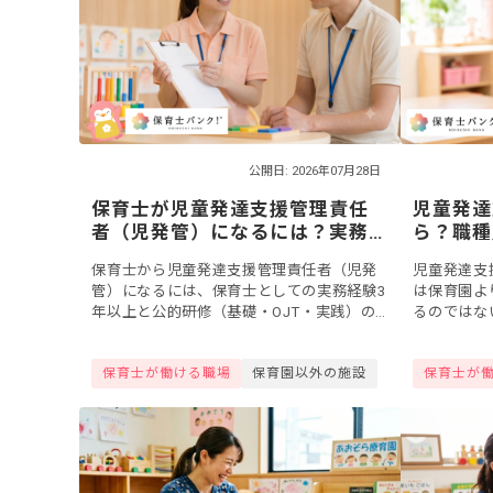
公開日: 2026年07月28日
保育士が児童発達支援管理責任
児童発達
者（児発管）になるには？実務
ら？職種
経験や要件、働ける場所など
比較【2
保育士から児童発達支援管理責任者（児発
児童発達支
管）になるには、保育士としての実務経験3
は保育園よ
年以上と公的研修（基礎・OJT・実践）の
るのではな
修了の2つだけで目指せます。障がい児支援
設で働く職
が未経験でもOK。本記事では要件と研修の
保育士と同
保育士が働ける職場
保育園以外の施設
保育士が
流...
験によって..