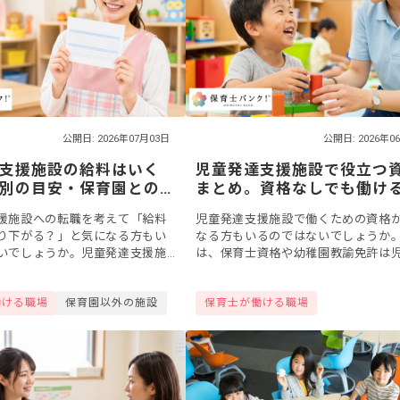
公開日: 2026年07月03日
公開日: 2026年0
支援施設の給料はいく
児童発達支援施設で役立つ
別の目安・保育園との
まとめ。資格なしでも働け
026年版】
保育士資格の活かし方
援施設への転職を考えて「給料
児童発達支援施設で働くための資格
り下がる？」と気になる方もい
なる方もいるのではないでしょうか
いでしょうか。児童発達支援施
は、保育士資格や幼稚園教諭免許は
員の給料は、おおむね一般的な
達支援施設でも役立ちます。この記
程度で、施設や地域、職種、経
は、施設で役立つ資格を一つずつ取
働ける職場
保育園以外の施設
保育士が働ける職場
.
げ、それぞれの取...