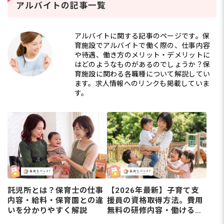
の道を考える保育士さん
保
アルバイトの記事一覧
は少なくありません。保
マ
育士資
ト
アルバイトに関する記事のページです。保
育施設でアルバイトで働く際の、仕事内容
や待遇、働き方のメリット・デメリットに
はどのようなものがあるのでしょうか？保
育施設に関わる各職種について解説してい
ます。求人情報へのリンクも掲載していま
す。
託児所とは？保育士の仕事
【2026年最新】子育て支
内容・給料・保育園との違
援員の資格取得方法。費用
いを分かりやすく解説
無料の研修内容・働ける職
場・保育士との違いまで解