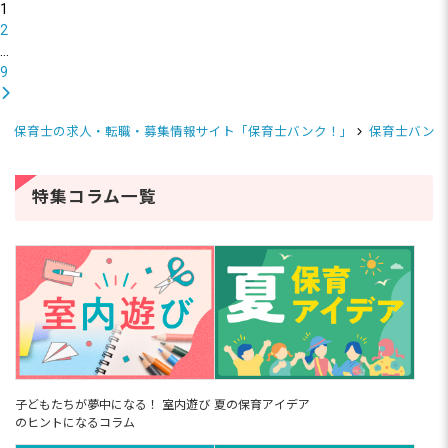
1
2
…
9
保育士の求人・転職・募集情報サイト「保育士バンク！」
保育士バンク
特集コラム一覧
子どもたちが夢中になる！ 室内遊び
夏の保育アイデア
のヒントになるコラム