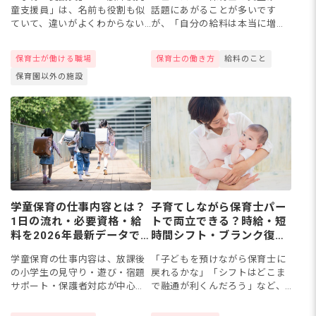
童支援員」は、名前も役割も似
話題にあがることが多いです
ていて、違いがよくわからない
が、「自分の給料は本当に増え
という方も多いかもしれませ
ているの？」と気になりますよ
ん。どちらも自治体の研修を受
ね。2026年度は5.3％の追加引
保育士が働ける職場
保育士の働き方
給料のこと
講して取得できる点は共通して
き上げが決まり、正社員の平均
保育園以外の施設
いますが、働ける場所や仕事内
年収は約427万円、パート時...
容には...
学童保育の仕事内容とは？
子育てしながら保育士パー
1日の流れ・必要資格・給
トで両立できる？時給・短
料を2026年最新データで
時間シフト・ブランク復
解説
帰・求人事情
学童保育の仕事内容は、放課後
「子どもを預けながら保育士に
の小学生の見守り・遊び・宿題
戻れるかな」「シフトはどこま
サポート・保護者対応が中心
で融通が利くんだろう」など、
で、1日数時間の短時間預かりが
子育てが落ち着いてきた時に、
基本です。本記事では2026年最
もう一度保育の現場に立ちたい