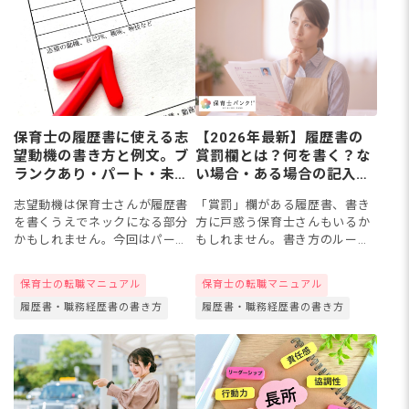
保育士の履歴書に使える志
【2026年最新】履歴書の
望動機の書き方と例文。ブ
賞罰欄とは？何を書く？な
ランクあり・パート・未経
い場合・ある場合の記入例
験などケース別に紹介！
や書く基準を徹底解説
志望動機は保育士さんが履歴書
「賞罰」欄がある履歴書、書き
を書くうえでネックになる部分
方に戸惑う保育士さんもいるか
かもしれません。今回はパート
もしれません。書き方のルール
勤務やブランクのある方、未経
や採用への影響が気になって、
験者にも参考になる書き方のポ
不安になることもあるでしょ
保育士の転職マニュアル
保育士の転職マニュアル
イントと例文を紹介します。ケ
う。本記事では、履歴書におけ
履歴書・職務経歴書の書き方
履歴書・職務経歴書の書き方
ースごとのQ&Aや、職種...
る賞罰の意味や採用への影響、
書くべ...