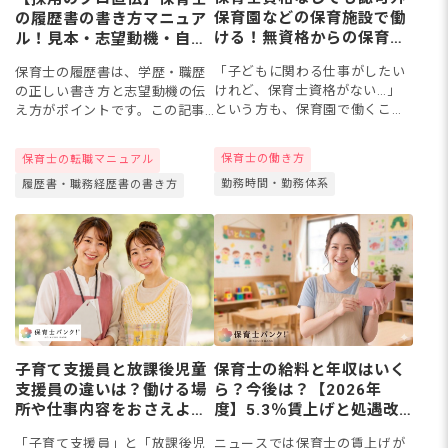
保育園などの保育施設で働
の履歴書の書き方マニュア
ける！無資格からの保育補
ル！見本・志望動機・自己
助としての働き方とメリッ
PRの書き方から提出方法ま
「子どもに関わる仕事がしたい
保育士の履歴書は、学歴・職歴
ト
で
けれど、保育士資格がない…」
の正しい書き方と志望動機の伝
という方も、保育園で働くこと
え方がポイントです。この記事
はできます。認可外保育園は職
では基本情報・写真の選び方か
員の3分の1以上が有資格者であ
ら、学歴・職歴欄の記入ルー
保育士の働き方
保育士の転職マニュアル
ればよいとされ、保育補助や子
ル、採用担当者が実際に見てい
勤務時間・勤務体系
育て支援員といった無資格から
履歴書・職務経歴書の書き方
るチェックポイント、郵送・メ
始...
ールで...
子育て支援員と放課後児童
保育士の給料と年収はいく
支援員の違いは？働ける場
ら？今後は？【2026年
所や仕事内容をおさえよ
度】5.3％賃上げと処遇改
う！
善の仕組みを解説
「子育て支援員」と「放課後児
ニュースでは保育士の賃上げが