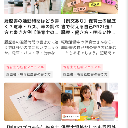
履歴書の通勤時間はどう書
【例文あり】保育士の履歴
く？電車・バス、車の調べ
書で使える自己PR21選！
方と書き方例【保育士の転
職歴・働き方・明るい性
職】
格・転職理由の書き方も紹
履歴書の通勤時間の書き方に迷
転職活動中の保育士さんなら、
介
う方は多いのではないでしょう
履歴書の自己PRの書き方に悩む
か。電車・バス・車・徒歩など
こともあるでしょう。短期間で
通勤手段ごとの時間の算出方法
の離職やネガティブな転職理
や、配属先・勤務地が未定の場
由、明るい性格をアピールした
保育士の転職マニュアル
保育士の転職マニュアル
合の書き方が分からないという
いケースも。今回は、履歴書で
履歴書・職務経歴書の書き方
履歴書・職務経歴書の書き方
声もあるようです。今回は、通
参考になるパターン別の例文を
勤手...
職歴...
保育士資格なしでも認可外
【採用のプロ直伝】保育士