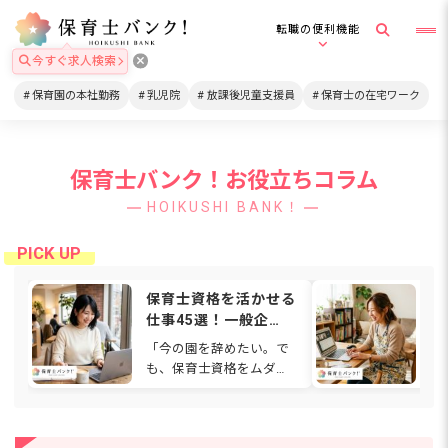
転職の便利機能
今すぐ求人検索
保育園の本社勤務
乳児院
放課後児童支援員
保育士の在宅ワーク
保育士バンク！お役立ちコラム
HOIKUSHI BANK！
保育士資格を活かせる
在
仕事45選！一般企
格
業・在宅・福祉など働
は
「今の園を辞めたい。で
通
ける場所を解説
関
も、保育士資格をムダに
ワ
【2026年】
したくない…」と感じて
も
いませんか。人間関係や
ゃ
待遇、働き方に悩み、別
て