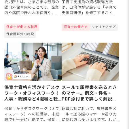
託児所とは、さまざまな形態の
子育て支援員の資格取得方法
説
認可外保育園のことです。企業
は、自治体が実施する「子育て
内や病院で行われる保育や、商
支援員研修」を修了することで
業施設内の一時保育などがあた
す。18歳以上なら無資格・未経
りますが、保育士さんは、一般
験でも受講でき、保育所や学童
保育士が働ける職場
保育士の働き方
キャリアアップ
的な園との違いや働きやすさが
等で即戦力として働けます。本
保育園以外の施設
気になりますよね。この記事で
記事では、専門研修の内容・専
は、...
門研...
保育士資格を活かすデスク
メールで履歴書を送るとき
ワーク・オフィスワーク！
のマナー。例文・件名・
人事・総務など4職種と転
PDF添付まで詳しく解説
職準備
【保育士転職】
保育士からデスクワーク（オフ
転職活動において、履歴書をメ
ィスワーク）への転職は、未経
ールで送る際のマナーや送り方
験でも十分に可能です。保育士
に悩む方は多いようです。しか
ならではの保護者対応で培った
し、メールで履歴書を送るのは