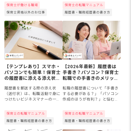
コミュニケーション力や、行事
難しいことではありません。本
保育士が働ける職場
保育士の転職マニュアル
運営で鍛えたマルチタスク能力
記事では、そのまま参考にでき
保育士資格以外のお仕事
履歴書・職務経歴書の書き方
は、企業の人事・総務・研修担
る件名や本文の例文、PDF添付
当な...
の...
【テンプレあり】スマホ・
【2026年最新】履歴書は
パソコンでも簡単！保育士
手書き？パソコン？保育士
の履歴書に添える添え状の
転職での手書きのメリット
書き方と例文を紹介
と書き方
履歴書を郵送する際の添え状
転職の履歴書について「手書き
（送付状）は、転職活動で身に
する必要がある？」「パソコン
つけたいビジネスマナーの一つ
作成のほうが有利？」と悩む人
です。 今回は「書き方がわから
は少なくないようです。履歴書
ない！」「スマホでの作り方
は、手書き・パソコンどちらで
保育士の転職マニュアル
保育士の転職マニュアル
は？」「添え状がいらない応募
も問題ありません。しかし、ど
履歴書・職務経歴書の書き方
履歴書・職務経歴書の書き方
方法は？」などの疑問を解消す
ちらにも注意点があります。本
るため...
記事...