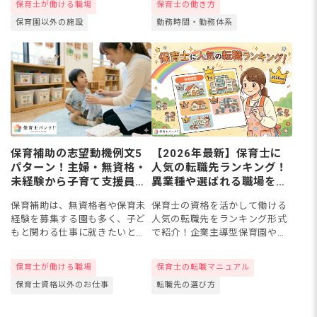
保育士が働ける職場
保育士の働き方
新データをもとに、1日のスケジ
主婦の方もいるでしょう。今回
保育園以外の施設
勤務時間・勤務体系
ュール例、放課後児童支援員...
は、時給1,100〜1,400円...
保育補助の志望動機例文5
【2026年最新】保育士に
パターン！主婦・無資格・
人気の転職先ランキング！
未経験から子育て支援員ま
異業種や選ばれる職場を一
で【面接対策付き】
挙公開
保育補助は、無資格者や保育未
保育士の資格を活かして働ける
経験を募集する園も多く、子ど
人気の転職先をランキング形式
もと関わる仕事に就きたいとい
で紹介！企業主導型保育園や小
う方にぴったりな職種ですが、
規模保育園、ベビーシッターな
志望動機が思いつかないことが
ど保育士経験やスキルを活かせ
保育士が働ける職場
保育士の転職マニュアル
あるかもしれません。今回は、
る職場はたくさんあります！今
保育士資格以外のお仕事
転職先の選び方
パートやアルバイトとして保育
回は保育施設や異業種別に詳し
補助...
く紹...