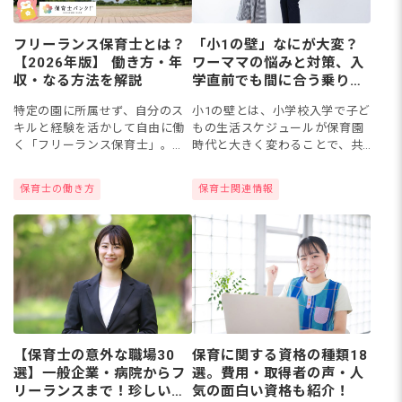
フリーランス保育士とは？
「小1の壁」なにが大変？
【2026年版】 働き方・年
ワーママの悩みと対策、入
収・なる方法を解説
学直前でも間に合う乗り切
り方のポイント
特定の園に所属せず、自分のス
小1の壁とは、小学校入学で子ど
キルと経験を活かして自由に働
もの生活スケジュールが保育園
く「フリーランス保育士」。保
時代と大きく変わることで、共
育士不足や働き方の多様化を背
働き家庭にとって立ちはだかる
景に、需要が急増している新し
さまざまな問題のことを指しま
保育士の働き方
保育士関連情報
いワークスタイルです。 今回
す。本記事では、壁の原因にな
は、フリーランス保育士の代表
る保育園と学童との違いや先輩
的な...
マ...
【保育士の意外な職場30
保育に関する資格の種類18
選】一般企業・病院からフ
選。費用・取得者の声・人
リーランスまで！珍しい求
気の面白い資格も紹介！