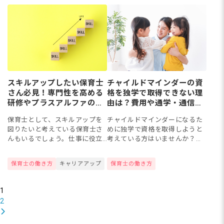
は、...
地方の...
スキルアップしたい保育士
チャイルドマインダーの資
さん必見！専門性を高める
格を独学で取得できない理
研修やプラスアルファの資
由は？費用や通学・通信講
格
座の選び方
保育士として、スキルアップを
チャイルドマインダーになるた
図りたいと考えている保育士さ
めに独学で資格を取得しようと
んもいるでしょう。仕事に役立
考えている方はいませんか？取
つプラスアルファの資格を取得
得には、通学・通信講座を受講
すると、実践的な知識や技術を
し、認定試験に合格する必要が
保育士の働き方
キャリアアップ
保育士の働き方
身につけられそうです。今回
あるため、独学での取得はでき
は、保育士として専門性を高め
ませんので注意が必要です！今
られる...
回は...
1
2