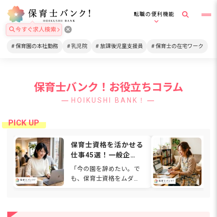
転職の便利機能
今すぐ求人検索
保育園の本社勤務
乳児院
放課後児童支援員
保育士の在宅ワーク
保育士バンク！お役立ちコラム
HOIKUSHI BANK！
保育士資格を活かせる
在
仕事45選！一般企
格
業・在宅・福祉など働
は
「今の園を辞めたい。で
通
ける場所を解説
関
も、保育士資格をムダに
ワ
【2026年】
したくない…」と感じて
も
いませんか。人間関係や
ゃ
待遇、働き方に悩み、別
て