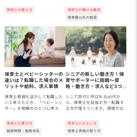
気になる方がいるかもしれませ
がっています。ここでは、国家
ん。基本的に「新生児介護職
資格や民間資格を含む必要な資
保育士の働き方
保育士が働ける職場
員」という職種はありません
格の種類や、それぞれの職種ご
保育園以外の施設
が、新生児のケアに関わる仕事
との具体的な仕事内容に焦点を
を指すこ...
あて...
保育士とベビーシッターの
シニアの新しい働き方！保
違いは？転職した場合のメ
育サポーターに挑戦～資
リットや給料、求人事情
格・働き方・求人など5つ
の疑問に答えます～
保育士資格を活かして転職した
シニア世代と呼ばれる60代か
いと考えたとき、「ベビーシッ
ら、保育士を目指す方・転職す
ター」を候補のひとつに考える
る方が増えています。資格がな
方もいるかもしれません。どち
くても働ける「保育サポータ
らも子どもと関わる仕事ではあ
ー」としての働き方もあるのは
保育士の働き方
保育士になるには
りますが、具体的にどのような
ご存じですか？今回はシニアか
勤務時間・勤務体系
保育士資格の取り方
違いがあるのでしょうか。今回
らの資格取得について、東京や