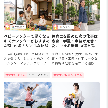
ベビーシッターで働くなら
保育士を辞めた次の仕事は
キズナシッターがおすすめ
療育・学童・事務が定番！
な理由5選！リアルな体験
次にできる職種14選と選び
談＆保育園との比較付き
方
「時給1,600円以上で自分のペー
保育士を辞めた次の仕事は、療
スで働ける」とおすすめのベビ
育・学童・事務・在宅ワークな
ーシッターマッチングサービス
ど資格や経験を活かせる選択肢
「キズナシッター」。有資格者
が14種以上あります。保育士有
限定で登録可能！副業OKの自由
資格者の約6割がすでに保育園以
保育士の働き方
キャリアアップ
保育士お役立ちコラム
度、最大5億円の保険制度など、
外の道を選んでいる現実も。
選ばれるには理由があり...
「辞めたあと何しよう」「転職
先...