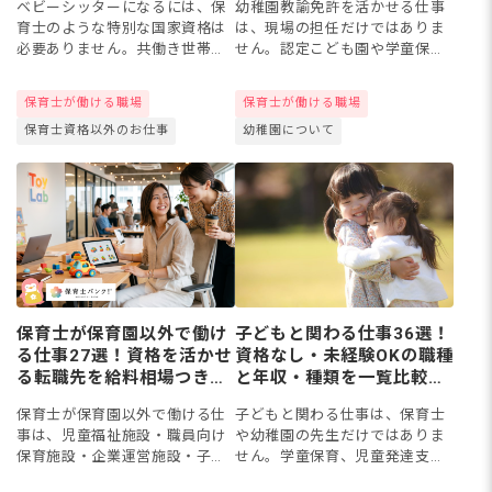
ベビーシッターになるには、保
幼稚園教諭免許を活かせる仕事
育士のような特別な国家資格は
は、現場の担任だけではありま
必要ありません。共働き世帯の
せん。認定こども園や学童保育
増加で需要が高まる今、未経
など免許・経験をそのまま活か
験・無資格の方でも研修制度が
せる転職先はもちろん、保育士
保育士が働ける職場
保育士が働ける職場
整った環境からスタートできま
資格がなく免許のみで働ける職
保育士資格以外のお仕事
幼稚園について
す。この記事では、3つの働き方
場、子ども用品メーカーや一般
の特...
企業...
保育士が保育園以外で働け
子どもと関わる仕事36選！
る仕事27選！資格を活かせ
資格なし・未経験OKの職種
る転職先を給料相場つきで
と年収・種類を一覧比較
解説【2026年】
【2026年版】
保育士が保育園以外で働ける仕
子どもと関わる仕事は、保育士
事は、児童福祉施設・職員向け
や幼稚園の先生だけではありま
保育施設・企業運営施設・子ど
せん。学童保育、児童発達支
も向け事業・一般的な保育施
援、スポーツインストラクタ