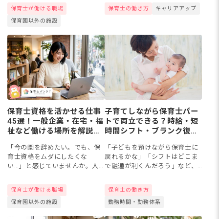
設・在宅/訪問の6タイプ27種類
ー、子ども英会話講師など36種
保育士が働ける職場
保育士の働き方
キャリアアップ
あります。保育士資格と現場経
類について、仕事内容・必要資
保育園以外の施設
験は、園の外でも強く評価され
格・年収・なり方を1つずつ紹介
る...
しま...
保育士資格を活かせる仕事
子育てしながら保育士パー
45選！一般企業・在宅・福
トで両立できる？時給・短
祉など働ける場所を解説
時間シフト・ブランク復
【2026年】
帰・求人事情
「今の園を辞めたい。でも、保
「子どもを預けながら保育士に
育士資格をムダにしたくな
戻れるかな」「シフトはどこま
い…」と感じていませんか。人
で融通が利くんだろう」など、
間関係や待遇、働き方に悩み、
子育てが落ち着いてきた時に、
別の道を考える保育士さんは少
もう一度保育の現場に立ちたい
保育士が働ける職場
保育士の働き方
なくありません。保育士資格
主婦の方もいるでしょう。今回
保育園以外の施設
勤務時間・勤務体系
は、保育・教育施設だけでな
は、時給1,100〜1,400円...
く、福祉施設...