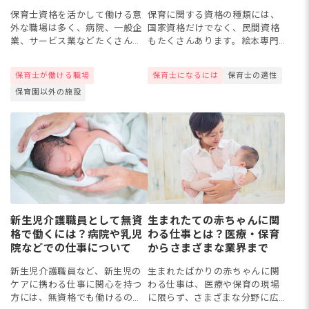
人総まとめ
保育士資格を活かして働ける意
保育に関する資格の種類には、
外な職場は多く、病院、一般企
国家資格だけでなく、民間資格
業、サービス業などたくさんあ
もたくさんあります。絵本専門
ります！今回は、保育園以外の
士・折紙指導員・リトミック指
転職先として人気の「企業内・
導者認定・発達障害児支援士な
保育士が働ける職場
保育士になるには
保育士の適性
院内保育」から異業種の「フォ
ど、子どもとの関わりに活かせ
保育園以外の施設
トスタジオ」「保育園運営本
る資格は豊富。今回は、妖怪検
部」ま...
定や...
新生児介護職員として無資
生まれたての赤ちゃんに関
格で働くには？病院や乳児
わる仕事とは？医療・保育
院などでの仕事について
からさまざまな業界まで
新生児介護職員など、新生児の
生まれたばかりの赤ちゃんに関
ケアに携わる仕事に関心を持つ
わる仕事は、医療や保育の現場
方には、無資格でも働けるのか
に限らず、さまざまな分野に広