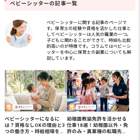
の道を考える保育士さん
保
ベビーシッターの記事一覧
は少なくありません。保
マ
育士資
ト
ベビーシッターに関する記事のページで
す。保育士の経験や資格を活かした仕事と
してベビーシッターは人気の職業の一つ。
子どもに関わることができて、時給も比較
的高いのが特徴です。コラムではベビーシ
ッターを中心に保育士の副業についても解
説しています。
ベビーシッターになるに
幼稚園教諭免許を活かせる
は？資格なしOKの理由と3
仕事18選！幼稚園以外・免
つの働き方・時給相場を解
許のみ・異業種の転職先を
説
解説【2026年版】