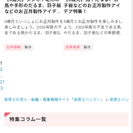
馬や手形のだるま、羽子板
子板などのお正月製作アイ
などのお正月製作アイデア
デア特集！
特集！
0歳児といっしょにお正月製作を
3歳児とお正月製作を楽しみまし
楽しみましょう。2026年度の干
ょう。2026年度の干支である馬
支である馬やだるま、羽子板な
やだるま、羽子板などの季節感
ど季節感を感じられる製作を取
あふれる製作を取り入れられる
り入れるとよいですね。今回
とよいですね。今回は、3歳児ク
日常保育
製作
日常保育
製作
は、0歳児が楽しめるお正月製作
ラスで楽しめるお正月製作のア
のアイデアをまとめました。...
イデアをまとめました。画...
1
2
…
21
保育士の求人・転職・募集情報サイト「保育士バンク！」
保育士バンク
特集コラム一覧