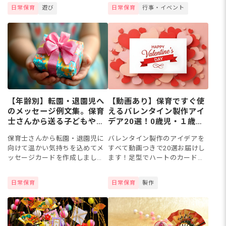
を使って簡単に作れたらうれし
ス別の文例30選をはじめ、書き
日常保育
遊び
日常保育
行事・イベント
いですよね。今回は、保育園の
方のコツ、やりがちなNGパター
水遊びやプール遊びで使える手
ン、保護者向けの連絡帳コメ...
作りお...
【年齢別】転園・退園児へ
【動画あり】保育ですぐ使
のメッセージ例文集。保育
えるバレンタイン製作アイ
士さんから送る子どもや保
デア20選！0歳児・１歳児
護者への言葉
から5歳児まで作れるハー
保育士さんから転園・退園児に
バレンタイン製作のアイデアを
トやカード
向けて温かい気持ちを込めてメ
すべて動画つきで20選お届けし
ッセージカードを作成しましょ
ます！足型でハートのカードが
う。今回はメッセージの書き方
できる0歳児・1歳児・2歳児で
や子ども・保護者の方へのメッ
もできる製作から、3歳児・4歳
日常保育
日常保育
製作
セージ例文や製作アイデアを大
児・5歳児が作れるカードやハー
公開！今までの感謝の気持ちや
トのおもちゃまで、年齢別...
これ...