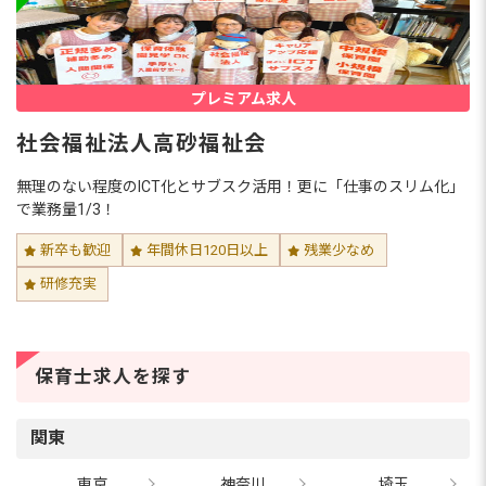
プレミアム求人
社会福祉法人高砂福祉会
無理のない程度のICT化とサブスク活用！更に「仕事のスリム化」
で業務量1/3！
新卒も歓迎
年間休日120日以上
残業少なめ
研修充実
保育士求人を探す
関東
東京
神奈川
埼玉