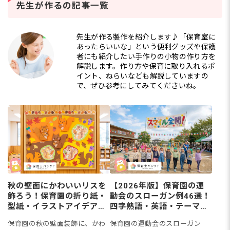
の道を考える保育士さん
保
先生が作るの記事一覧
は少なくありません。保
マ
育士資
ト
先生が作る製作を紹介します♪「保育室に
あったらいいな」という便利グッズや保護
者にも紹介したい手作りの小物の作り方を
解説します。作り方や保育に取り入れるポ
イント、ねらいなども解説していますの
で、ぜひ参考にしてみてくださいね。
秋の壁面にかわいいリスを
【2026年版】保育園の運
飾ろう！保育園の折り紙・
動会のスローガン例46選！
型紙・イラストアイデア
四字熟語・英語・テーマ別
【動画あり】
アイデアも
保育園の秋の壁面装飾に、かわ
保育園の運動会のスローガン