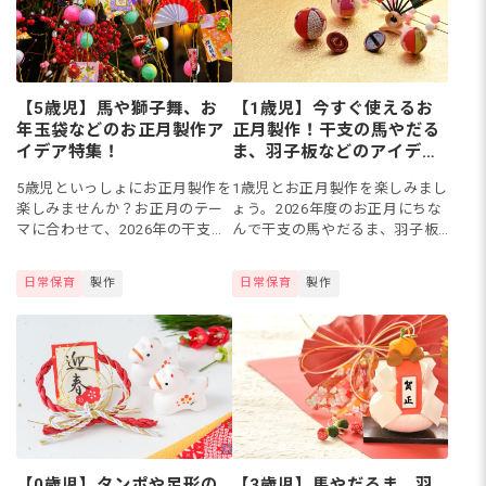
【5歳児】馬や獅子舞、お
【1歳児】今すぐ使えるお
年玉袋などのお正月製作ア
正月製作！干支の馬やだる
イデア特集！
ま、羽子板などのアイデア
特集！
5歳児といっしょにお正月製作を
1歳児とお正月製作を楽しみまし
楽しみませんか？お正月のテー
ょう。2026年度のお正月にちな
マに合わせて、2026年の干支で
んで干支の馬やだるま、羽子板
ある馬や獅子舞、お年玉袋など
などを作れば、行事に親しみを
を作ると行事への関心が深まり
もってくれそうですね。今回
日常保育
製作
日常保育
製作
そうですね。今回は5歳児クラス
は、1歳児クラスで楽しめるお正
で楽しめる、お正月製作の...
月の製作アイデアをまとめま...
【0歳児】タンポや足形の
【3歳児】馬やだるま、羽