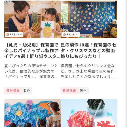
では、拾った貝殻で作るペン立
よ。壁一面をジューススタンド
てやア...
に見立て...
【乳児・幼児別】保育園で
星の製作10選！保育園の七
楽しむパイナップル製作ア
夕・クリスマスなどの壁面
イデア9選！折り紙やスタ
飾りにもぴったり！
ンプで楽しもう
夏にぴったりの果物モチーフと
保育園で七夕やクリスマス会な
いえば、個性的な形が魅力の
ど、さまざまな場面で星の製作
「パイナップル」。保育園の製
を楽しむことがあるでしょう。
作に取り入れることで、子ども
保育室や壁面を装飾するとき
たちが夏の季節感や果物への興
も、画用紙や折り紙を使って星
日常保育
製作
日常保育
製作
味を持つきっかけになります。
を飾る場合も多いかもしれませ
本記事では、保育園で楽しめる
ん。今回は、保育園で楽しめる
パイナ...
星の製...