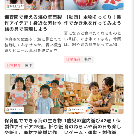
保育園で使える海の壁面製
【動画】本物そっくり！製
作アイデア！身近な素材や
作でかき氷を作ってみよう
絵の具で表現しよう
夏になると食べたくなるものと
いえば、かき氷ですよね。今回
保育園の壁面を、海に見立てて
は、綿や絵の具を使って本物に
装飾してみませんか。青い模造
そっくりな製作かき氷を作って
紙やビニール素材を波に見立て
みましょう！シロップとなる絵
たり、子どもたちが作った海の
日常保育
製作
の具の色を変えたり、ごっこ遊
生き物をにぎやかに飾ったりす
日常保育
製作
びに取り入れてみたりとさまざ
れば、保育室にいながら楽しい
まな...
海の雰囲気を味わえます。この
記事...
保育園でできる海の生き物
1歳児の室内遊び42選！保
製作アイデア25選。折り紙
育のねらいや雨の日も楽し
や紙皿、廃材で簡単に作ろ
いゲーム・運動・製作遊び