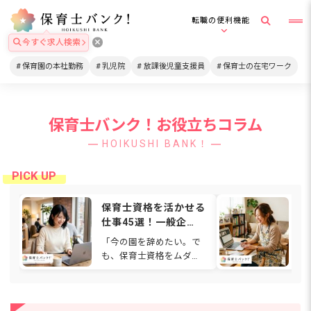
転職の便利機能
今すぐ求人検索
保育園の本社勤務
乳児院
放課後児童支援員
保育士の在宅ワーク
保育士バンク！お役立ちコラム
HOIKUSHI BANK！
保育士資格を活かせる
在
仕事45選！一般企
格
業・在宅・福祉など働
は
「今の園を辞めたい。で
通
ける場所を解説
関
も、保育士資格をムダに
ワ
【2026年】
したくない…」と感じて
も
いませんか。人間関係や
ゃ
待遇、働き方に悩み、別
て