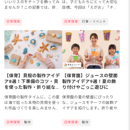
いいリスのモチーフを飾ってみ
は、子どもたちにとって大切な
ませんか？この記事では、折り
目標。今回は「えがお」「チー
紙で作るリスや画用紙の型紙、
ムワーク」など定番のフレーズ
イラストが苦手でもすぐ描ける
から、2026年ならではのスロー
日常保育
日常保育
行事・イベント
簡単なリスの描き方、そして廃
ガンのアイデア例を紹介しま
材やフェルトを使った手触りの
す。子どもたちが目標を目指し
楽し...
て頑...
【保育】貝殻の製作アイデ
【保育園】ジュースの壁面
ア8選！下準備のコツ・貝
製作アイデア9選！夏の飾
を使った製作・折り紙など
り付けやごっこ遊びに
で作る壁面飾り
保育園の製作タイムに、この夏
保育園の夏の壁面にぴったり
は海で拾った本物の貝殻を使っ
な、ジュースモチーフの装飾ア
た作品づくりを楽しみません
イデアを紹介します。折り紙や
か。貝殻を使う際は、洗浄・消
カラーフィルム、丸シールなど
毒などの下準備をしておくと、
身近な素材で、カラフルなジュ
日常保育
製作
日常保育
製作
安全に製作できます。この記事
ースを平面で手軽に作れます