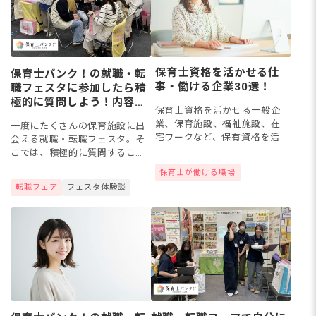
保育士資格を活かせる仕
保育士バンク！の就職・転
事・働ける企業30選！
職フェスタに参加したら積
極的に質問しよう！内容例
保育士資格を活かせる一般企
と確認すべきポイント
業、保育施設、福祉施設、在
一度にたくさんの保育施設に出
宅ワークなど、保有資格を活
会える就職・転職フェスタ。そ
かした転職先候補をリストア
こでは、積極的に質問すること
ップしました！
がポイントです。会場で直接保
保育士が働ける職場
育士さんの話を聞きながら、そ
転職フェア
フェスタ体験談
の園が自分に合うかどうかを確
認することができますよ。今回
は、...