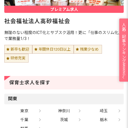
プレミアム求人
社会福祉法人高砂福祉会
人気の記事ランキング
無理のない程度のICT化とサブスク活用！更に「仕事のスリム化」
で業務量1/3！
新卒も歓迎
年間休日120日以上
残業少なめ
研修充実
RANKING
保育士求人を探す
関東
東京
神奈川
埼玉
千葉
茨城
栃木