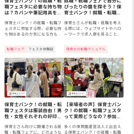
保育士バンク！の就職・転
就職・転職フェアで自分に
職フェスタに必要な持ち物
ぴったりの園を探そう！保
は？カバンや筆記用具を選
育士バンク！就職・転職フ
ぶポイント
ェスタをチェック♪
保育士バンク！の就職・転職フ
保育士さんが転職・就職を考え
ェスタに参加する際、必要な持
る際には、ウェブサイトやハロ
ち物はあるのか気になる方もい
ーワークで求人票を見ることが
るかもしれません。事前にフェ
一般的ですが、求人票だけで
スタの内容や流れもあわせて知
は、その園の雰囲気や実際の保
転職フェア
フェスタ体験談
保育士の転職マニュアル
っておき、準備万端な状態で足
育は伝わってこないもの。そこ
を運びましょう。今回は、保育
で、求人探しに便利な就職フェ
士バ...
スタを...
保育士バンク！の就職・転
【来場者の声】保育士バン
職フェスタは服装自由！男
ク！の就職・転職フェスタ
性・女性それぞれの好印象
って実際どうなの？参加し
スタイルとは
た方の感想を紹介！
保育士さん向けに開催される就
多くの保育園運営法人と出会え
職・転職フェアに、どのような
る保育士バンク！の就職・転職