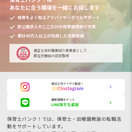
あなたに合う職場を一緒にお探します
保育をよく知るアドバイザーがフルサポート
非公開求人やここだけの保育園情報が充実
累計40万人以上が利用した信頼実績
適正な有料職業紹介事業者として
厚生労働省の認定取得
毎日工作アイデア配信！
最新情報をゲット
LINE友だち追加
保育士バンク！では、保育士・幼稚園教諭の転職活
動をサポートしています。