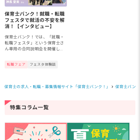
保育士バンク！就職・転職
フェスタで就活の不安を解
消！【インタビュー】
保育士バンク！では、「就職・
転職フェスタ」という保育士さ
ん専用の合同説明会を開催して
います！この記事では保育士バ
ンク！就職・転職フェスタへ参
転職フェア
フェスタ体験談
加したことで素敵な就業先と出
合った保育士さんにお話をうか
がい...
保育士の求人・転職・募集情報サイト「保育士バンク！」
保育士バンク
特集コラム一覧