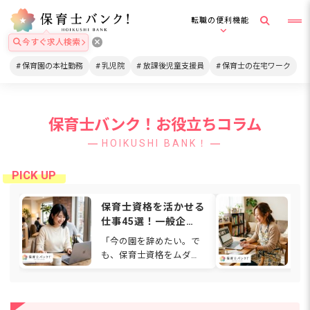
転職の便利機能
今すぐ求人検索
保育園の本社勤務
乳児院
放課後児童支援員
保育士の在宅ワーク
保育士バンク！お役立ちコラム
HOIKUSHI BANK！
保育士資格を活かせる
在
仕事45選！一般企
格
業・在宅・福祉など働
は
「今の園を辞めたい。で
通
ける場所を解説
関
も、保育士資格をムダに
ワ
【2026年】
したくない…」と感じて
も
いませんか。人間関係や
ゃ
待遇、働き方に悩み、別
て