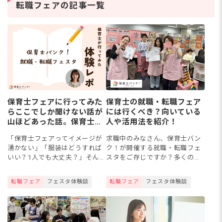
の道を考える保育士さん
保
転職フェアの記事一覧
は少なくありません。保
マ
育士資
ト
保育士フェアに行ってみた
保育士の就職・転職フェア
らここでしか聞けない話が
には行くべき？向いている
山ほどあった話。保育士バ
人や活用法を紹介！
ンク！フェスタ体験レポ！
「保育士フェアってイメージが
求職中のみなさん、保育士バン
湧かない」「服装はどうすれば
ク！が開催する就職・転職フェ
いい？1人でも大丈夫？」そんな
スタをご存じですか？多くの保
疑問だらけだった私が、おもい
育園運営法人と直接話せるイベ
きって『保育士バンク！フェス
ントですが『なんとなく行きづ
転職フェア
フェスタ体験談
転職フェア
フェスタ体験談
タ』に参加してみたら、お堅い
らい』『本当に意味あるの？』
雰囲気を想像していたけれど、
とお悩みの保育士さんも多いか
カ...
も。...