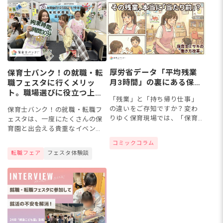
きく...
厚労省データ「平均残業
保育士バンク！の就職・転
月3時間」の裏にある保育
職フェスタに行くメリッ
士のリアル
ト。職場選びに役立つ上手
「残業」と「持ち帰り仕事」
な活用法とは？
の違いをご存知ですか？変わ
保育士バンク！の就職・転職フ
りゆく保育現場では、「保育
ェスタは、一度にたくさんの保
士の負担を減らし、子どもと
育園と出会える貴重なイベン
向き合う時間を増やそう」と
ト。気軽に参加できるうえ、園
コミックコラム
いう“保育の質”を考える働き
長先生や保育士さんと実際に話
転職フェア
フェスタ体験談
方へのシフトが進んでいま
せるなど就職先選びに役立てる
す。あなたの職場で...
ことができます。今回は、保育
士バン...