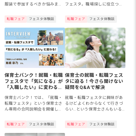
服装で参加するべきか悩みます
フェスタ。職場探しに役立つイ
よね。服装自由の場合でも、会
ベントですが「どんな雰囲気な
場の雰囲気に合った装いを心が
のかな」「一人だと行きづら
転職フェア
フェスタ体験談
転職フェア
フェスタ体験談
けたいもの。今回は、弊社保育
い…」など不安に感じる方も多
士バンク！の就職・転職フェス
いよう。そこで今回は、保育士
タに...
バンク...
保育士バンク！就職・転職
保育士の就職・転職フェス
フェスタで「気になる」が
タに迫る！今さら聞けない
「入職したい」に変わる！
疑問をQ&Aで解決
【インタビュー】
保育士バンク！では、「就職・
就職・転職フェスタに興味があ
転職フェスタ」という保育士さ
るけどよくわからなくて行きづ
ん専用の合同説明会を開催して
らい…という保育士さんもいる
います！この記事では、保育士
ようです。そんな保育士さんの
バンク！就職・転職フェスタに
ために就職・転職フェアについ
転職フェア
フェスタ体験談
転職フェア
フェスタ体験談
参加したことで理想の就職先と
てQ&Aでお答えします。保育士
出会い、その後のキャリアを大
バンク！が開催している...