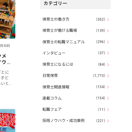
カテゴリ一
保育士の働き方
（352）
保育士が働ける職場
（139）
保育士の転職マニュアル
（296）
6月30日
インタビュー
（37）
やメ
アウ
保育士になるには
（84）
ごとに
日常保育
（1,773）
。子ど
らいと
保育士関連情報
（154）
えてい
知れ
連載コラム
（154）
転職フェア
（11）
採用ノウハウ・成功事例
（221）