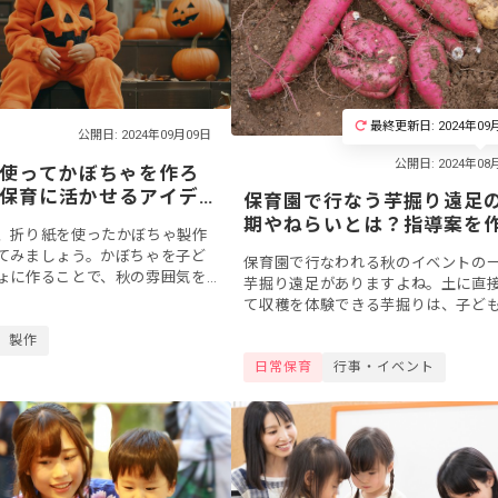
最終更新日: 2024年09
公開日: 2024年09月09日
使ってかぼちゃを作ろ
保育に活かせるアイデ
保育園で行なう芋掘り遠足
期やねらいとは？指導案を
、折り紙を使ったかぼちゃ製作
ときのポイントや導入方法
てみましょう。かぼちゃを子ど
保育園で行なわれる秋のイベントの
ょに作ることで、秋の雰囲気を
芋掘り遠足がありますよね。土に直
ができ、身近な折り紙に親しみ
て収穫を体験できる芋掘りは、子ど
かけにもなるでしょう。今回
って特別な行事かもしれません。今
製作
..
芋掘り遠足を行なう時期やねらい、
日常保育
行事・イベント
を書くとき...