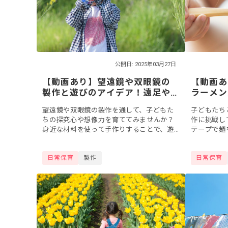
公開日: 2025年03月27日
【動画あり】望遠鏡や双眼鏡の
【動画あ
製作と遊びのアイデア！遠足や
ラーメン
外遊びにも持っていこう
製作アイ
望遠鏡や双眼鏡の製作を通して、子どもた
子どもたち
ちの探究心や想像力を育ててみませんか？
作に挑戦し
身近な材料を使って手作りすることで、遊
テープで麺
びながらものづくりの楽しさを体験できま
を作ったり
す。この記事では、簡単に作れる望遠鏡や
んごっこが
日常保育
製作
日常保育
双眼鏡の製...
サイドメニ..