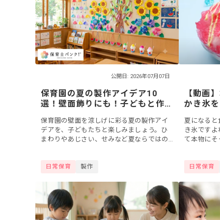
公開日: 2026年07月07日
保育園の夏の製作アイデア10
【動画】
選！壁面飾りにも！子どもと作
かき氷を
れるおもちゃ・行事アイテムも
保育園の壁面を涼しげに彩る夏の製作アイ
夏になると
紹介
デアを、子どもたちと楽しみましょう。ひ
き氷ですよ
まわりやあじさい、せみなど夏ならではの
て本物にそ
モチーフを取り入れれば、季節感あふれる
ましょう！
壁面装飾になりますよ。今回は、保育園で
えたり、ご
日常保育
製作
日常保育
子どもとい...
さまざまな..