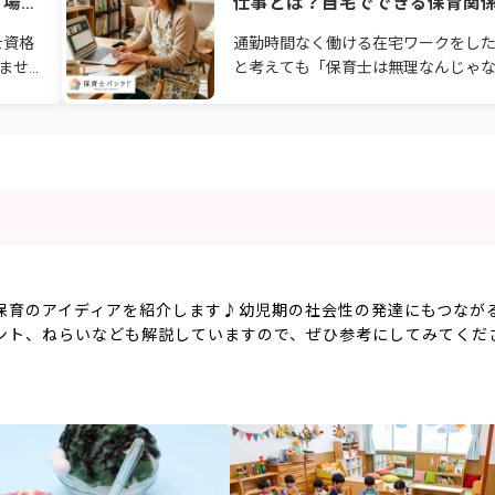
る場所
仕事とは？自宅でできる保育関
仕事を徹底解説
士資格
通勤時間なく働ける在宅ワークをし
ませ
と考えても「保育士は無理なんじゃ
悩み、
か…」とあきらめている方はいません
くあり
か？保育園の事務職や保育ママ、保育
業務のサポートなど
保育のアイディアを紹介します♪幼児期の社会性の発達にもつなが
ント、ねらいなども解説していますので、ぜひ参考にしてみてくだ