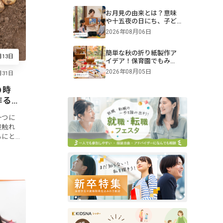
技、プログラム例も紹介
お月見の由来とは？意味
や十五夜の日にち、子ど
もへの伝え方【2026年最
2026年08月06日
新】
簡単な秋の折り紙製作ア
月13日
イデア！保育園でもみ
じ・きのこ・トンボを作
2026年08月05日
ろう
の時
作る
一つに
接触れ
もにと
回は、
指導案