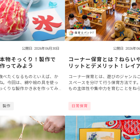
公開日: 2026年06月30日
公開日: 2026年0
本物そっくり！製作で
コーナー保育とは？ねらい
作ってみよう
リットとデメリット！レイ
トのポイントも紹介
食べたくなるものといえば、か
コーナー保育とは、遊びのジャンル
ね。今回は、綿や絵の具を使っ
スペースを分けて行う保育方法です
っくりな製作かき氷を作ってみ
もの主体性や集中力を育むことをね
シロップとなる絵の具の色を変
して、導入する保育園や幼稚園が増
っこ遊びに取り入れてみたりと
ます。コーナーの分け方や作り方を
製作
日常保育
.
ば、現場で役...