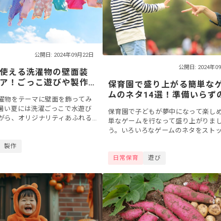
公開日: 2024年09月22日
公開日: 2024年0
使える洗濯物の壁面装
ア！ごっこ遊びや製作
保育園で盛り上がる簡単な
ムのネタ14選！準備いらず
濯物をテーマに壁面を飾ってみ
イデアやチーム戦など
暑い夏には洗濯ごっこで水遊び
保育園で子どもが夢中になって楽し
がら、オリジナリティあふれる
単なゲームを行なって盛り上がりま
作ることもできますよ。今回
う。いろいろなゲームのネタをスト
をモチーフにした子どもの製作
ておけば、隙間時間などに何をしよ
製作
..
ったときにも役立ちますよ。今回は
日常保育
遊び
いらずででき...