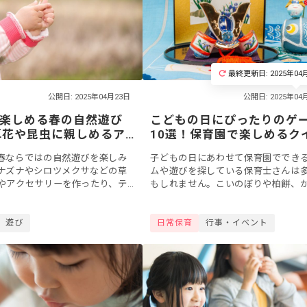
最終更新日: 2025年04
公開日: 2025年04月23日
こどもの日にぴったりのゲ
楽しめる春の自然遊び
10選！保育園で楽しめるク
草花や昆虫に親しめるア
など遊びのアイデア
子どもの日にあわせて保育園ででき
春ならではの自然遊びを楽しみ
ムや遊びを探している保育士さんは
ナズナやシロツメクサなどの草
もしれません。こいのぼりや柏餅、
やアクセサリーを作ったり、テ
などのモチーフを活かしながら、子
などの昆虫の習性を学んだりし
ちが遊びのなかで行事に親しめるよ
ことができますよ。今回は、季
日常保育
行事・イベント
遊び
たいですね...
.