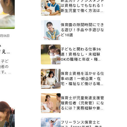
新生児ケアアシスタント
は資格なしでもなれる！
新生児室で働く方法は？
保育補助・ベビーシッタ
ーなど
保育園の隙間時間にでき
る遊び！手品や手遊びな
ど10選
2月06日
心
子どもと関わる仕事36
さえ
選！資格なし・未経験
現場
OKの職種と年収・種類
、子ど
を一覧比較【2026年
他者の
版】
ます。
保育士資格を活かせる仕
の子ど
事45選！一般企業・在
活かす
宅・福祉など働ける場所
を解説【2026年】
保育士が児童発達支援管
理責任者（児発管）にな
るには？実務経験や要
件、働ける場所など
フリーランス保育士と