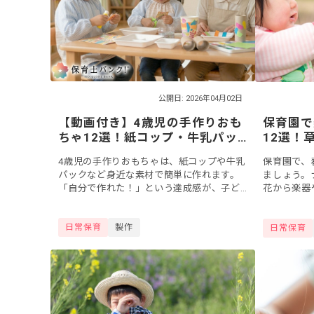
公開日: 2026年04月02日
【動画付き】4歳児の手作りおも
保育園で
ちゃ12選！紙コップ・牛乳パッ
12選！
クなどで簡単に作れるアイデア
イデア
4歳児の手作りおもちゃは、紙コップや牛乳
保育園で、
集
パックなど身近な素材で簡単に作れます。
ましょう。
「自分で作れた！」という達成感が、子ど
花から楽器
もの創作意欲や友だちとの関わりを育むき
ントウムシ
っかけになるでしょう。本記事では、作っ
ながら遊ぶ
日常保育
製作
たあとに...
日常保育
節の移り変..