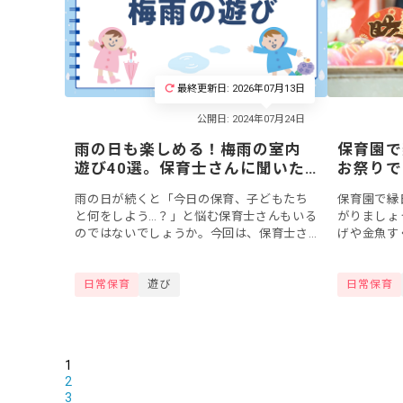
最終更新日: 2026年07月13日
雨の日も楽しめる！梅雨の室内
保育園で
遊び40選。保育士さんに聞いた
お祭りで
おすすめアイデア
20選
雨の日が続くと「今日の保育、子どもたち
保育園で縁
と何をしよう…？」と悩む保育士さんもいる
がりましょ
のではないでしょうか。今回は、保育士さ
げや金魚す
んに調査した「雨の日にぴったりなおすす
ゲームも身
めの室内遊びアイデア」をジャンル別に紹
よ。 今回
日常保育
遊び
日常保育
介！室内...
い物ご...
1
2
3