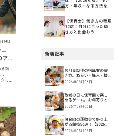
は？【2026年版】 働き
方・年収・なる方法を解
説
【保育士】働き方の種類
12選！自分に合った働
き方と出会おう
9月14日
ゲー
新着記事
のア
める簡
お月見製作の指導案の書
しょ
き方。ねらい・導入・援
ックし
助を年齢別に解説【保
2026年08月06日
育】
うか困
、準備
敬老の日に保育園で楽し
めるゲーム。お年寄りと
交流できる遊びや伝承遊
2026年08月06日
びのアイデア
保育園の運動会で盛り上
がる競技56選！【2026年
版】0・1・2・3・4・5歳
2026年08月06日
児別・ねらいや親子競