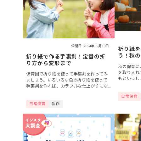
公開日: 2024年09月10日
折り紙を
う！秋の
折り紙で作る手裏剣！定番の折
ア例
り方から変形まで
秋の保育に
を取り入れ
保育園で折り紙を使って手裏剣を作ってみ
もといっし
ましょう。いろいろな色の折り紙を使って
感じること
手裏剣を作れば、カラフルな仕上がりにな
を持つきっ
りますよ。今回は、忍者ごっこをする際に
日常保育
は、折り紙を.
も役立つ折り紙を使った手裏剣の作り方を
日常保育
製作
紹介します...