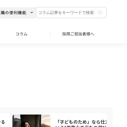
コ
転職の便利機能
ラ
ム
記
事
コラム
採用ご担当者様へ
を
キ
ー
ワ
ー
ド
で
検
索
せる
「子どものため」なら仕方な