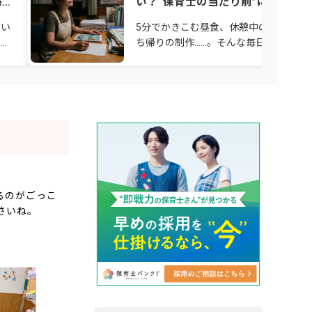
係の
い？“保育士の当たり前”に潜む「
れ我慢」と、変わり始めた保育の
たい
5分でかきこむ昼食、休憩中の書き物、
場
ない
ち帰りの制作……。そんな毎日を「子ど
のためだから仕方ない」「保育士なら当
園
たり前」と思い込んでいませんか？ 責
感が強い先
るのがごっこ
さいね。