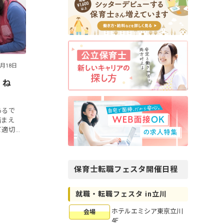
3月18日
。ね
あるで
踏まえ
て適切
きっか
は、異
保育士転職フェスタ開催日程
就職・転職フェスタ in立川
ホテルエミシア東京立川
会場
4F