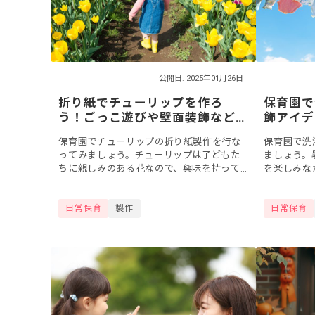
公開日: 2025年01月26日
折り紙でチューリップを作ろ
保育園で
う！ごっこ遊びや壁面装飾など
飾アイデ
保育で使えるアイデア
など
保育園でチューリップの折り紙製作を行な
保育園で洗
ってみましょう。チューリップは子どもた
ましょう。
ちに親しみのある花なので、興味を持って
を楽しみな
取り組めるかもしれません。今回は、工程
壁面飾りを
の簡単なものや、少し難しい保育士さん向
は、洗濯物
日常保育
製作
日常保育
けの折り方...
を活用するな.