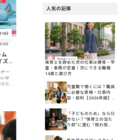
人気の記事
月18日
ーム
イズ
保育士を辞めた次の仕事は療育・学
童・事務が定番！次にできる職種
るゲー
14選と選び方
多いか
かぶと
児童館で働くには？職員
どもた
に必要な資格・仕事内
うにし
容・給料【2026年版】
保育園との違いも解説
「子どものため」なら仕
方ない？“保育士の当た
り前”に潜む「隠れ我
慢」と、変わり始めた保
育の現場