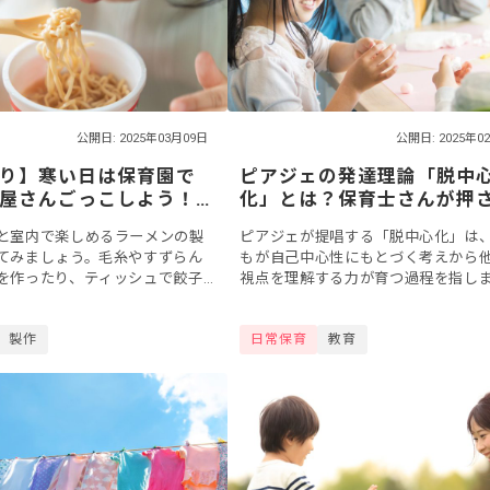
公開日: 2025年03月09日
公開日: 2025年0
り】寒い日は保育園で
ピアジェの発達理論「脱中
屋さんごっこしよう！
化」とは？保育士さんが押
デア8選
ておきたいポイントと保育
と室内で楽しめるラーメンの製
ピアジェが提唱する「脱中心化」は
での活かし方
てみましょう。毛糸やすずらん
もが自己中心性にもとづく考えから
を作ったり、ティッシュで餃子
視点を理解する力が育つ過程を指し
と、簡単な材料でラーメン屋さ
この理論を知ることで、幼児期から
楽しめそうですね。ラーメンや
もの発達をより深く理解し、保育に
製作
日常保育
教育
.
方法が見つ...