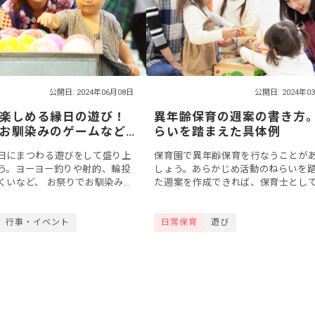
公開日: 2024年06月08日
公開日: 2024年0
楽しめる縁日の遊び！
異年齢保育の週案の書き方
お馴染みのゲームなど
らいを踏まえた具体例
日にまつわる遊びをして盛り上
保育園で異年齢保育を行なうことが
う。ヨーヨー釣りや射的、輪投
しょう。あらかじめ活動のねらいを
くいなど、 お祭りでお馴染みの
た週案を作成できれば、保育士とし
近な素材を使って再現できます
な援助ができ、子どもの成長を育む
は、保育園で行なう夏祭りやお買
けにつながるかもしれません。今回
行事・イベント
日常保育
遊び
年齢保育を...