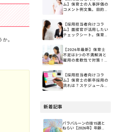
ム】保育士の人事評価の
コメント例文集。目的や
書くときのポイント
【採用担当者向けコラ
ム】面接官が活用したい
チェックシート。保育士
うか。
の選考向評価シートのテ
ンプレート
【2026年最新】保育士
不足は3つの不満解消と
雇用の柔軟性で対策！現
状と制度、今日からでき
る取り組み
【採用担当者向けコラ
ム】保育士の新卒採用の
流れは？スケジュールと
効果的な採用手法を解説
新着記事
パラバルーンの技15選と
ねらい【2026年】年齢・