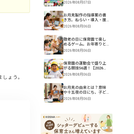
難易度別一覧＆演目構成
2026年08月07日
も！画像付きで紹介
お月見製作の指導案の書
き方。ねらい・導入・援
助を年齢別に解説【保
2026年08月06日
育】
敬老の日に保育園で楽し
めるゲーム。お年寄りと
交流できる遊びや伝承遊
2026年08月06日
びのアイデア
保育園の運動会で盛り上
がる競技56選！【2026年
版】0・1・2・3・4・5歳
2026年08月06日
ましょう。
児別・ねらいや親子競
技、プログラム例も紹介
お月見の由来とは？意味
や十五夜の日にち、子ど
もへの伝え方【2026年最
2026年08月06日
新】