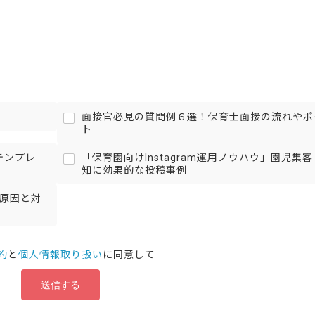
）
面接官必見の質問例６選！保育士面接の流れやポ
ト
テンプレ
「保育園向けInstagram運用ノウハウ」園児集
知に効果的な投稿事例
の原因と対
約
と
個人情報取り扱い
に同意して