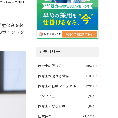
2024年05月20日
学童保育を経
のポイントを
カテゴリ一
保育士の働き方
（352）
保育士が働ける職場
（139）
保育士の転職マニュアル
（296）
インタビュー
（37）
保育士になるには
（84）
日常保育
（1,773）