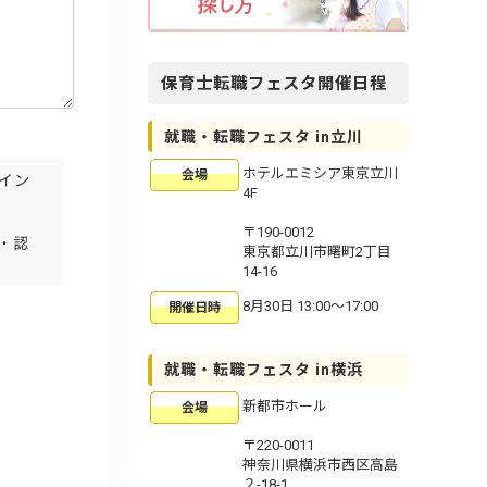
保育士転職フェスタ開催日程
就職・転職フェスタ in立川
ホテルエミシア東京立川
会場
イン
4F
〒190-0012
客・認
東京都立川市曙町2丁目
14-16
8月30日 13:00〜17:00
開催日時
就職・転職フェスタ in横浜
新都市ホール
会場
〒220-0011
神奈川県横浜市西区高島
２-18-1