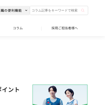
コ
転職の便利機能
ラ
ム
記
事
コラム
採用ご担当者様へ
を
キ
ー
ワ
ー
ド
で
検
索
ポイント