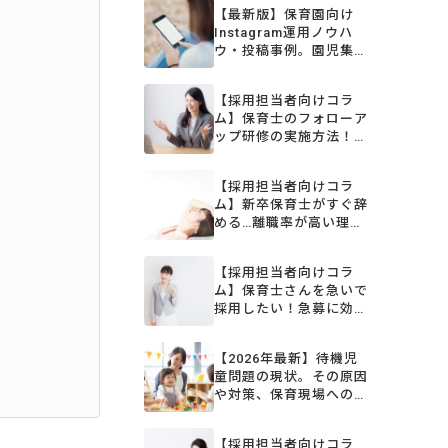
【最新版】保育園向け
Instagram運用ノウハ
ウ・投稿事例。園児集客
や宣伝に効果的な投稿と
は？
【採用担当者向けコラ
ム】保育士のフォローア
ップ研修の実施方法！目
的やカリキュラム例
【採用担当者向けコラ
ム】新卒保育士がすぐ辞
める…離職率が高い理由
と対策を解説
【採用担当者向けコラ
ム】保育士さんを急いで
採用したい！急募に効果
的な採用手法7選
【2026年最新】待機児
童問題の現状。その原因
や対策、保育現場への影
響をまるごと解説
【採用担当者向けコラ