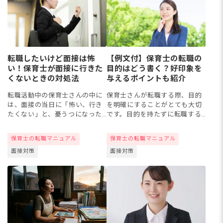
転職したいけど面接は怖
【例文付】保育士の転職の
い！保育士が面接に行きた
目的はどう書く？好印象を
くないときの対処法
与えるポイントも紹介
転職活動中の保育士さんの中に
保育士さんが転職する際、目的
は、面接の当日に「怖い、行き
を明確にすることがとても大切
たくない」と、憂うつになった
です。目的を持たずに転職する
経験がある人も多いようです。
と、希望していた保育園と違う
準備不足や面接で答えられない
などとミスマッチに陥ってしま
保育士の転職マニュアル
保育士の転職マニュアル
ことへの恐怖は、誰でも思い当
うかもしれません。今回は、保
面接対策
面接対策
たることでしょう。そんなとき
育士さんが転職する目的を記す
に役...
際に...