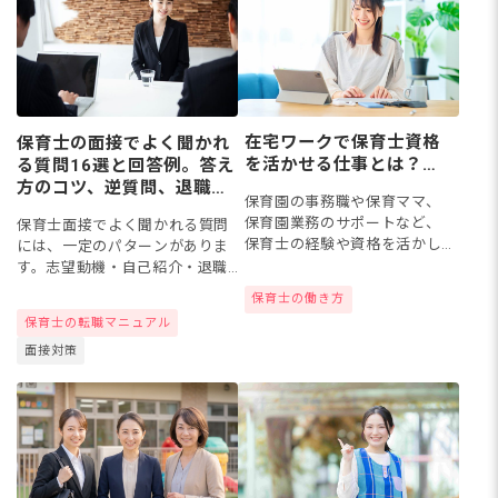
在宅ワークで保育士資格
保育士の面接でよく聞かれ
を活かせる仕事とは？自
る質問16選と回答例。答え
宅でできる保育関係の仕
方のコツ、逆質問、退職理
保育園の事務職や保育ママ、
事を徹底解説
由の言い換え対策
保育園業務のサポートなど、
保育士面接でよく聞かれる質問
保育士の経験や資格を活かし
には、一定のパターンがありま
て自宅でできる仕事は意外に
す。志望動機・自己紹介・退職
多いもの。この記事では、保
理由・逆質問など、頻出質問の
保育士の働き方
育士資格を活かせる在宅ワー
意図を理解して答え方を準備し
保育士の転職マニュアル
ク可能な仕事を紹介します。
ておけば、本番でも落ち着いて
面接対策
対応できます。この記事では、
新卒...