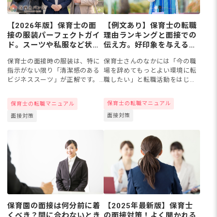
【例文あり】保育士の転職
【2026年版】保育士の面
理由ランキングと面接での
接の服装パーフェクトガイ
伝え方。好印象を与えるポ
ド。スーツや私服など状
イントとは
況・年齢・季節別に解説
保育士さんのなかには「今の職
保育士の面接時の服装は、特に
場を辞めてもっとよい環境に転
指示がない限り「清潔感のある
職したい」と転職活動をはじめ
ビジネススーツ」が正解です。
たものの、面接で転職理由をど
パート面接ではオフィスカジュ
う伝えるか悩む方もいるでしょ
アルでも対応できます。本記事
保育士の転職マニュアル
保育士の転職マニュアル
う。この記事では、実際に多く
では正社員（正職員）・パート
面接対策
面接対策
の保育士が挙げる転職理由のラ
の状況別、20代〜40代以上の
ンキ...
年...
保育園の面接は何分前に着
【2025年最新版】保育士
くべき？間に合わないとき
の面接対策！よく聞かれる