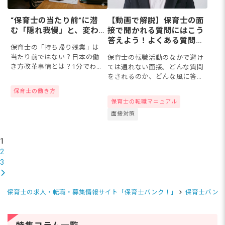
“保育士の当たり前”に潜
【動画で解説】保育士の面
む「隠れ我慢」と、変わ
接で聞かれる質問にはこう
り始めた保育の現場
答えよう！よくある質問内
保育士の「持ち帰り残業」は
容や答え方のポイント
当たり前ではない？日本の働
保育士の転職活動のなかで避け
き方改革事情とは？1分でわか
ては通れない面接。どんな質問
る「隠れ我慢」度診断で、本
をされるのか、どんな風に答え
来守られるべき保育士の働き
たらよいのかを知っておき、ス
保育士の働き方
方をチェックしてみましょ
ムーズな選考通過を目指しまし
保育士の転職マニュアル
う！
ょう！今回は、保育士の面接で
面接対策
よく聞かれる質問や受け答えの
しか...
1
2
3
保育士の求人・転職・募集情報サイト「保育士バンク！」
保育士バンク