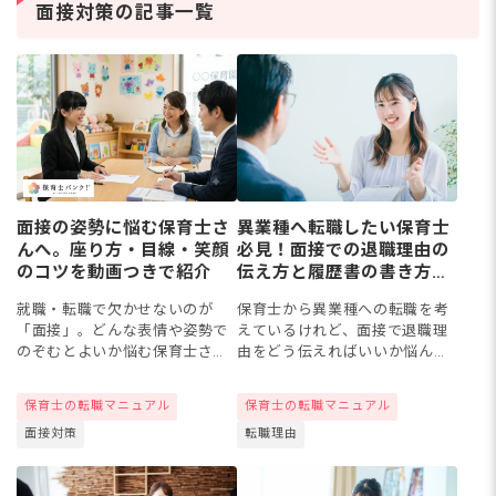
の道を考える保育士さん
保
面接対策の記事一覧
は少なくありません。保
マ
育士資
ト
面接の姿勢に悩む保育士さ
異業種へ転職したい保育士
んへ。座り方・目線・笑顔
必見！面接での退職理由の
のコツを動画つきで紹介
伝え方と履歴書の書き方マ
ニュアル
就職・転職で欠かせないのが
保育士から異業種への転職を考
「面接」。どんな表情や姿勢で
えているけれど、面接で退職理
のぞむとよいか悩む保育士さん
由をどう伝えればいいか悩んで
もいるのではないでしょうか。
いませんか？「給与が低い」
面接は自分が就職したい保育園
「人間関係がつらい」など本音
保育士の転職マニュアル
保育士の転職マニュアル
に自分のことをアピールする大
をそのまま話すと印象ダウンに
面接対策
転職理由
切なチャンスですよね。面接が
つながることも。今回は、厚労
よい結...
省の統...