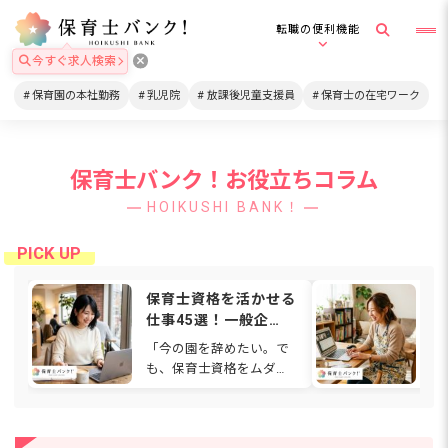
転職の便利機能
今すぐ求人検索
保育園の本社勤務
乳児院
放課後児童支援員
保育士の在宅ワーク
保育士バンク！お役立ちコラム
HOIKUSHI BANK！
保育士資格を活かせる
在
仕事45選！一般企
格
業・在宅・福祉など働
は
「今の園を辞めたい。で
通
ける場所を解説
関
も、保育士資格をムダに
ワ
【2026年】
したくない…」と感じて
も
いませんか。人間関係や
ゃ
待遇、働き方に悩み、別
て