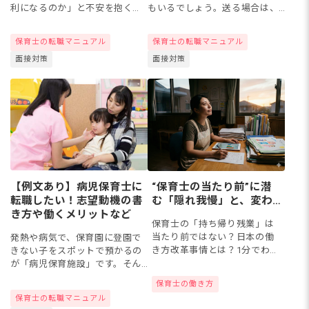
もいるでしょう。送る場合は、
利になるのか」と不安を抱く方
正しい書き方を知っておくとス
もいるでしょう。無職期間が長
ムーズに作成できそうです。今
引いてしまう理由はさまざまで
保育士の転職マニュアル
保育士の転職マニュアル
回は保育士が就職内定後に送る
すが、注意点を確認しておくこ
面接対策
面接対策
お礼状の書き方や例文、遅れた
とが大切ですね。今回は、保育
時の...
士さ...
“保育士の当たり前”に潜
【例文あり】病児保育士に
む「隠れ我慢」と、変わ
転職したい！志望動機の書
り始めた保育の現場
き方や働くメリットなど
保育士の「持ち帰り残業」は
当たり前ではない？日本の働
発熱や病気で、保育園に登園で
き方改革事情とは？1分でわか
きない子をスポットで預かるの
る「隠れ我慢」度診断で、本
が「病児保育施設」です。そん
来守られるべき保育士の働き
な病児保育士へ転職したい！で
保育士の働き方
方をチェックしてみましょ
も、どうアピールすればよい？
保育士の転職マニュアル
う！
と、志望動機でつまずく保育士