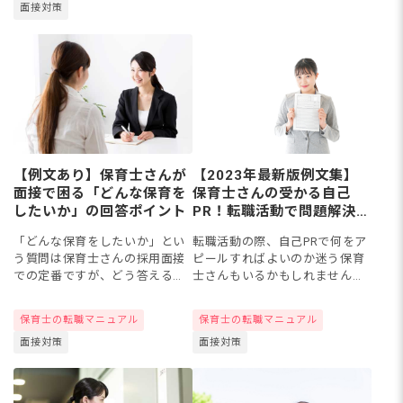
面接対策
さんもいるようです。今回は、
病児...
【例文あり】保育士さんが
【2023年最新版例文集】
面接で困る「どんな保育を
保育士さんの受かる自己
したいか」の回答ポイント
PR！転職活動で問題解決力
や向上心をアピールするに
「どんな保育をしたいか」とい
転職活動の際、自己PRで何をア
は？
う質問は保育士さんの採用面接
ピールすればよいのか迷う保育
での定番ですが、どう答えるの
士さんもいるかもしれません。
がよいか迷っている保育士さん
さまざまな例文を知って、自身
も多いようです。今回は面接対
で作成するときの参考にしてみ
保育士の転職マニュアル
保育士の転職マニュアル
策として、保育士さんそれぞれ
ましょう。今回は、保育士さん
面接対策
面接対策
の「保育観」から見えるもの、
の転職に役立つ自己PRの例文
答え...
を...