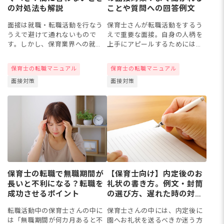
の対処法も解説
ことや質問への回答例文
面接は就職・転職活動を行なう
保育士さんが転職活動をするう
うえで避けて通れないもので
えで重要な面接。自身の人柄を
す。しかし、保育業界への就
上手にアピールするためには、
職・転職が初めてだった場合、
自己紹介や長所・短所などのよ
面接には何分前に着くべきなの
く聞かれる質問例や、回答する
保育士の転職マニュアル
保育士の転職マニュアル
かよくわからないという人もい
際のポイントを押さえておくこ
面接対策
面接対策
るかもしれません。今回は、保
とが大切です。今回は、保育士
育園や幼...
の面...
【保育士向け】内定後のお
保育士の転職で無職期間が
礼状の書き方。例文・封筒
長いと不利になる？転職を
の選び方、遅れた時の対処
成功させるポイント
法
保育士さんの中には、内定後に
転職活動中の保育士さんの中に
園へお礼状を送るべきか迷う方
は「無職期間が何カ月あると不