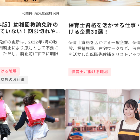
公開日: 2026年05月19日
6年版】幼稚園教諭免許の
保育士資格を活かせる仕事
ていない！期限切れや
ける企業30選！
の対応、窓口などを紹
免許の更新は、2022年7月の教
保育士資格を活かせる一般企業、保
制廃止により原則として不要に
設、福祉施設、在宅ワークなど、保
。ただし、廃止前にすでに期限
を活かした転職先候補をリストアッ
している方は再授与の手続きが
した！
この記事では、免許の状態別の
働ける職場
保育士が働ける職場
格以外のお仕事