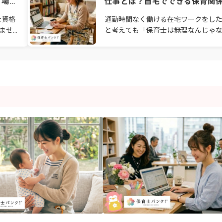
る場所
仕事とは？自宅でできる保育関
仕事を徹底解説
士資格
通勤時間なく働ける在宅ワークをし
ませ
と考えても「保育士は無理なんじゃ
悩み、
か…」とあきらめている方はいません
くあり
か？保育園の事務職や保育ママ、保育
業務のサポートなど