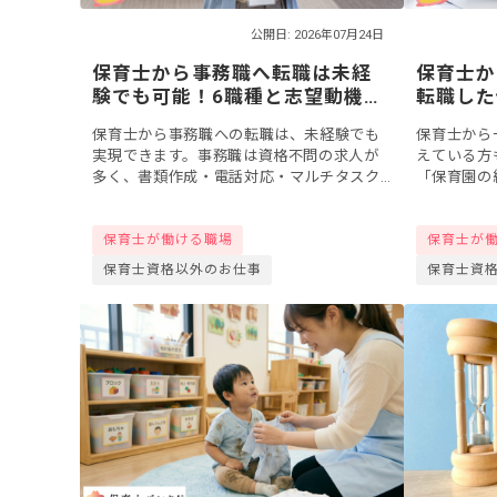
公開日: 2026年07月24日
保育士から事務職へ転職は未経
保育士か
験でも可能！6職種と志望動機例
転職した
文・5ステップ
し方と選
保育士から事務職への転職は、未経験でも
保育士から
実現できます。事務職は資格不問の求人が
えている方
多く、書類作成・電話対応・マルチタスク
「保育園の
など保育現場で身についたスキルは即戦力
って私にも
として歓迎されます。本記事では、事務職6
もいるかも
保育士が働ける職場
保育士が
種類の違...
実際に転職..
保育士資格以外のお仕事
保育士資