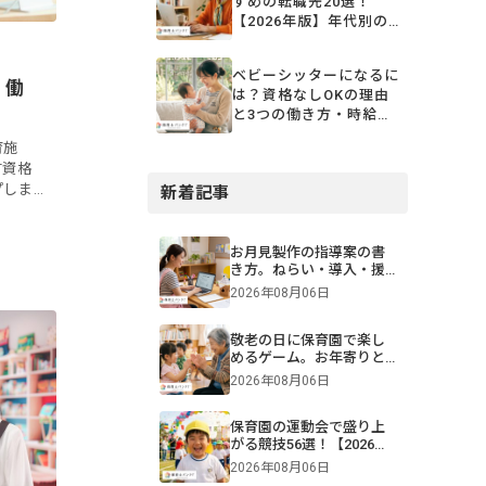
すめの転職先20選！
【2026年版】年代別の
成功ポイント・体験談
ベビーシッターになるに
・働
は？資格なしOKの理由
と3つの働き方・時給相
場を解説
育施
有資格
プしま
新着記事
お月見製作の指導案の書
き方。ねらい・導入・援
助を年齢別に解説【保
2026年08月06日
育】
敬老の日に保育園で楽し
めるゲーム。お年寄りと
交流できる遊びや伝承遊
2026年08月06日
びのアイデア
保育園の運動会で盛り上
がる競技56選！【2026年
版】0・1・2・3・4・5歳
2026年08月06日
児別・ねらいや親子競