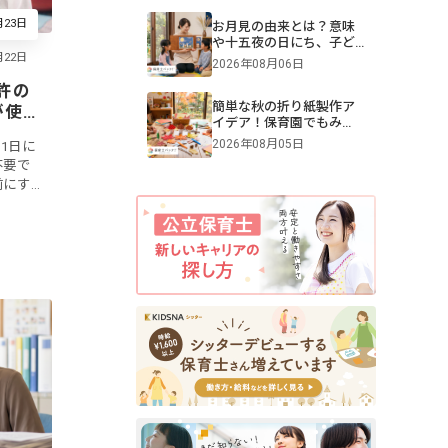
技、プログラム例も紹介
月23日
お月見の由来とは？意味
や十五夜の日にち、子ど
もへの伝え方【2026年最
2026年08月06日
新】
許の
簡単な秋の折り紙製作ア
が使
イデア！保育園でもみ
効時
じ・きのこ・トンボを作
2026年08月05日
1日に
ろう
不要で
前にす
ず、再
はまだ