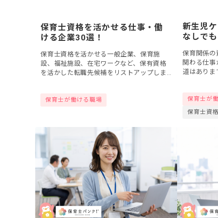
新生児ケ
保育士資格を活かせる仕事・働
なしでも
ける企業30選！
く方法は
保育関係の
保育士資格を活かせる一般企業、保育施
ッターな
関わる仕事
設、福祉施設、在宅ワークなど、保有資格
道はありま
を活かした転職先候補をリストアップしま
ビーシッタ
した！
無資格でも
保育士が
ことは可能..
保育士が働ける職場
保育士資