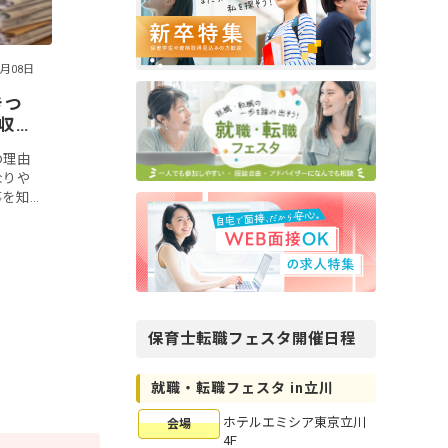
4月08日
きつ
収・
の理由
なりや
事を知
したく
内容や
保育士転職フェスタ開催日程
就職・転職フェスタ in立川
ホテルエミシア東京立川
会場
4F