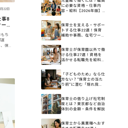
児童館で働くには？職員
に必要な資格・仕事内
7月22日
容・給料【2026年版】
保育園との違いも解説
事8
サー
保育士を支える・サポー
トする仕事22選！保育
おもち
補助や事務、在宅ワーク
部運
など多様な職種を紹介
り、保
保育士が保育園以外で働
す。こ
ける仕事27選！資格を
当ては
活かせる転職先を給料相
場つきで解説【2026
年】
「子どものため」なら仕
方ない？“保育士の当た
り前”に潜む「隠れ我
慢」と、変わり始めた保
育の現場
保育士の借り上げ社宅制
度とは？東京都など自治
体別の金額・条件を解説
保育士から異業種へおす