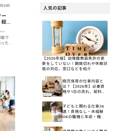
7月24日
人気の記事
ワー
・総
ワー
可能で
培った
で鍛え
・総
【2026年版】幼稚園教諭免許の更
新をしていない！期限切れや休眠状
態の対応、窓口などを紹介
病児保育の仕事内容と
は？【2026年】必要資
格や1日の流れ、給料、
働くメリット＆デメリッ
ト
子どもと関わる仕事36
選！資格なし・未経験
OKの職種と年収・種類
を一覧比較【2026年
版】