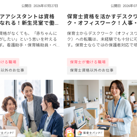
公開日: 2026年07月27日
公開日: 2026年0
アアシスタントは資格
保育士資格を活かすデスク
なれる！新生児室で働
ク・オフィスワーク！人事
？保育補助・ベビーシ
務など4職種と転職準備
資格がなくても、「赤ちゃんに
保育士からデスクワーク（オフィス
ど
がしたい」という思いを叶える
ク）への転職は、未経験でも十分に
す。看護助手・保育補助員・ベ
す。保育士ならではの保護者対応で
ーなど働き方や職場を選べば、
コミュニケーション力や、行事運営
新生児に近い現場で経験を積む
たマルチタスク能力は、企業の人事
働ける職場
保育士が働ける職場
.
務・研修担当な...
格以外のお仕事
保育士資格以外のお仕事