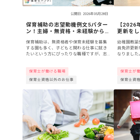
公開日: 2026年05月28日
保育補助の志望動機例文5パター
【202
ン！主婦・無資格・未経験から
更新をし
子育て支援員まで【面接対策付
休眠状態
保育補助は、無資格者や保育未経験を募集
幼稚園教諭
き】
介
する園も多く、子どもと関わる仕事に就き
員免許更新
たいという方にぴったりな職種ですが、志
なりました
望動機が思いつかないことがあるかもしれ
切れで失効
ません。今回は、パートやアルバイトとし
必要です。
保育士が働ける職場
保育士が
て保育補助...
対応方...
保育士資格以外のお仕事
保育士資