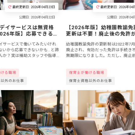
最終更新日: 2026年04月23日
最終更新日: 2026年04
デイサービスは無資格
【2026年版】幼稚園教諭免
2026年版】応募できる職
更新は不要！廃止後の免許
採用されやすい人の特徴
えるかチェックリストと失
イサービスで働いてみたいけれ
幼稚園教諭免許の更新制は2022年7月
の再授与手続き
ないから応募できないかも…と諦
廃止され、有効だった免許は手続き
んか？実は補助スタッフや指導
無期限になりました。ただし、廃止
など無資格でも応募できる職種
でに失効していた免許は自動回復せ
ます。今回は、無資格OKの職種
授与申請が必要です。「自分の免許
働ける職場
保育士が働ける職場
使え...
格以外のお仕事
保育士資格以外のお仕事