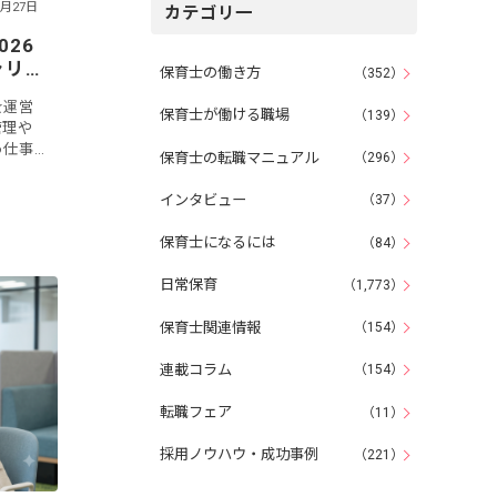
7月27日
カテゴリ一
26
ャリ
保育士の働き方
（352）
探し
を運営
保育士が働ける職場
（139）
管理や
う仕事
保育士の転職マニュアル
（296）
日休み
026
インタビュー
（37）
保育士になるには
（84）
日常保育
（1,773）
保育士関連情報
（154）
連載コラム
（154）
転職フェア
（11）
採用ノウハウ・成功事例
（221）