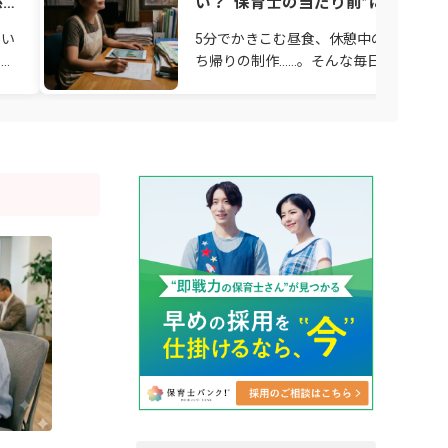
係の
い？“保育士の当たり前”に潜む「
れ我慢」と、変わり始めた保育の
たい
5分でかきこむ昼食、休憩中の書き物、
場
ない
ち帰りの制作……。そんな毎日を「子ど
のためだから仕方ない」「保育士なら当
園
たり前」と思い込んでいませんか？ 責
感が強い先