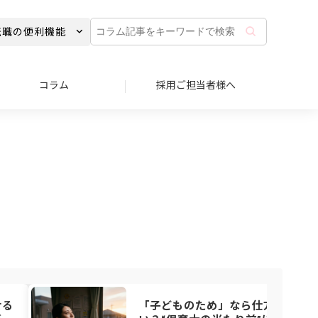
コ
転職の便利機能
ラ
ム
記
事
コラム
採用ご担当者様へ
を
キ
ー
ワ
ー
ド
で
検
索
せる
「子どものため」なら仕方な