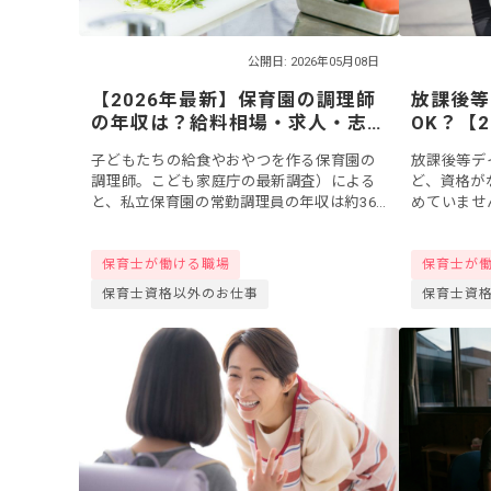
公開日: 2026年05月08日
【2026年最新】保育園の調理師
放課後等
の年収は？給料相場・求人・志
OK？【
望動機例文まで徹底解説
種3つと
子どもたちの給食やおやつを作る保育園の
放課後等デ
を解説
調理師。こども家庭庁の最新調査）による
ど、資格が
と、私立保育園の常勤調理員の年収は約365
めていませ
万円、公立では約446万円が目安です。この
員、事務職
記事では、給料相場や資格手当の仕組み、
は複数あり
保育士が働ける職場
保育士が
求...
と仕事...
保育士資格以外のお仕事
保育士資