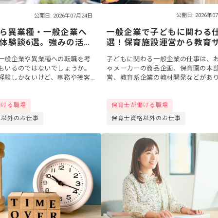
公開日: 2026年0
公開日: 2026年07月24日
一般企業で子どもに関わる仕
ら異業種・一般企業へ
選！保育施設運営から教育
体験談6選。強みの活か
ビスまで幅広く紹介
び方
子どもに関わる一般企業の仕事は、
一般企業や異業種への転職を考
ゃメーカーの商品企画、保育園の本
もいるのではないでしょうか。
営、教育系企業の教材開発などがあ
経験しかないけど、事務や接客
育士の経験がそのまま武器になりま
できるのかな」と不安に思う方
れは幼稚園教諭の経験がある方にも
しれませんね。この記事では、
保育士が働ける職場
働ける職場
まります。本...
.
保育士資格以外のお仕事
格以外のお仕事