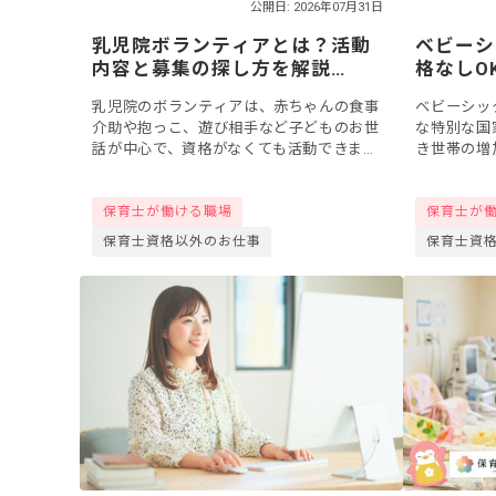
公開日: 2026年07月31日
乳児院ボランティアとは？活動
ベビーシ
内容と募集の探し方を解説
格なしO
【2026年版】
方・時給
乳児院のボランティアは、赤ちゃんの食事
ベビーシッ
介助や抱っこ、遊び相手など子どものお世
な特別な国
話が中心で、資格がなくても活動できま
き世帯の増
す。社会的に意義のある施設だからこそ、
無資格の方
その力になりたいとボランティアを希望す
スタートで
保育士が働ける職場
保育士が
る方もいるで...
き方の特...
保育士資格以外のお仕事
保育士資