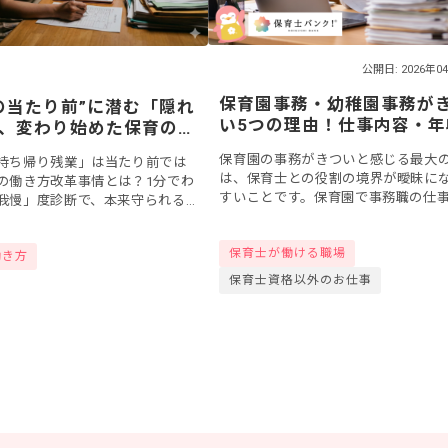
公開日: 2026年0
保育園事務・幼稚園事務が
の当たり前”に潜む「隠れ
い5つの理由！仕事内容・年
、変わり始めた保育の現
メリットまで徹底解説
保育園の事務がきついと感じる最大
持ち帰り残業」は当たり前では
は、保育士との役割の境界が曖昧に
の働き方改革事情とは？1分でわ
すいことです。保育園で事務職の仕
我慢」度診断で、本来守られる
りたい方や、仕事に就いてから後悔
の働き方をチェックしてみまし
ない方、今回は、保育園事務の仕事
保育士が働ける職場
業務がきつ...
働き方
保育士資格以外のお仕事