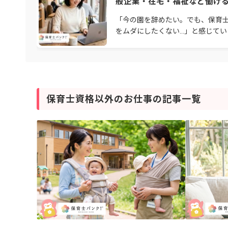
般企業・在宅・福祉など働け
を解説【2026年】
「今の園を辞めたい。でも、保育
をムダにしたくない…」と感じてい
んか。人間関係や待遇、働き方に
別の道を考える保育士さんは少な
ません。保育士資
保育士資格以外のお仕事の記事一覧