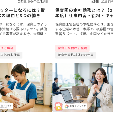
公開日: 2026年07月27日
公開日: 2026年0
ッターになるには？資
保育園の本社勤務とは？【20
Kの理由と3つの働き
年度】仕事内容・給料・キ
相場を解説
アパスと後悔しない求人の
ターになるには、保育士のよう
保育園運営会社の本社勤務とは、園
方
家資格は必要ありません。共働
する企業の本社・本部で、複数園の
加で需要が高まる今、未経験・
運営サポート、採用、企画などを行
でも研修制度が整った環境から
です。現場の保育士とは異なり、土
きます。この記事では、3つの働
やデスクワーク中心の働き方が特徴。2
働ける職場
保育士が働ける職場
年度の...
格以外のお仕事
保育士資格以外のお仕事