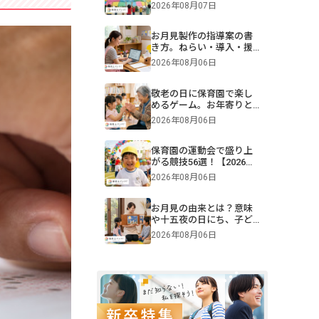
難易度別一覧＆演目構成
2026年08月07日
も！画像付きで紹介
お月見製作の指導案の書
き方。ねらい・導入・援
助を年齢別に解説【保
2026年08月06日
育】
敬老の日に保育園で楽し
めるゲーム。お年寄りと
交流できる遊びや伝承遊
2026年08月06日
びのアイデア
保育園の運動会で盛り上
がる競技56選！【2026年
版】0・1・2・3・4・5歳
2026年08月06日
児別・ねらいや親子競
技、プログラム例も紹介
お月見の由来とは？意味
や十五夜の日にち、子ど
もへの伝え方【2026年最
2026年08月06日
新】