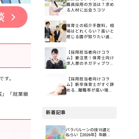
職員採用の方法は？求め
る人材に出会うコツ
保育士の紹介手数料、相
場はどれくらい？高いと
感じる園が知りたい返金
規定とコスト削減術【採
用担当者向けコラム】
【採用担当者向けコラ
ム】要注意！保育士向け
求人票のネガティブワー
ド5選
です。
【採用担当者向けコラ
ム】新卒保育士がすぐ辞
める…離職率が高い理由
成」「就業継
と対策を解説
新着記事
パラバルーンの技15選と
ねらい【2026年】年齢・