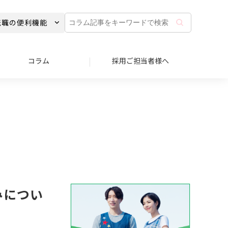
コ
転職の便利機能
ラ
ム
記
事
コラム
採用ご担当者様へ
を
キ
ー
ワ
ー
ド
で
検
索
みについ