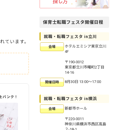
保育士転職フェスタ開催日程
就職・転職フェスタ in立川
れています。
ホテルエミシア東京立川
会場
4F
〒190-0012
東京都立川市曙町2丁目
14-16
8月30日 13:00〜17:00
開催日時
士バンク！
就職・転職フェスタ in横浜
新都市ホール
会場
〒220-0011
神奈川県横浜市西区高島
２-18-1