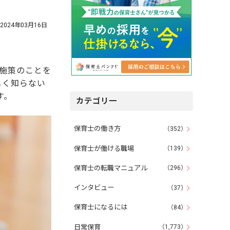
2024年03月16日
た施策のことを
しく知らない
す。
カテゴリ一
保育士の働き方
（352）
保育士が働ける職場
（139）
保育士の転職マニュアル
（296）
インタビュー
（37）
保育士になるには
（84）
日常保育
（1,773）