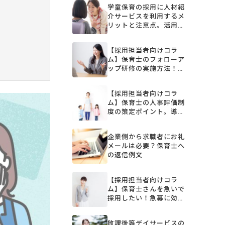
学童保育の採用に人材紹
介サービスを利用するメ
リットと注意点。活用す
るポイント
【採用担当者向けコラ
ム】保育士のフォローア
ップ研修の実施方法！目
的やカリキュラム例
【採用担当者向けコラ
ム】保育士の人事評価制
度の策定ポイント。導入
のメリットやシート作成
例
企業側から求職者にお礼
メールは必要？保育士へ
の返信例文
【採用担当者向けコラ
ム】保育士さんを急いで
採用したい！急募に効果
的な採用手法7選
放課後等デイサービスの