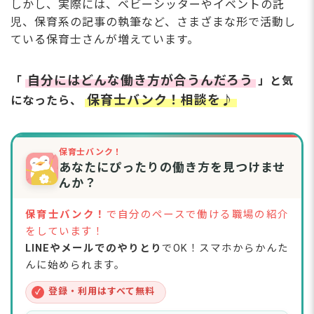
しかし、実際には、ベビーシッターやイベントの託
ステップ4：賠償責任保険に加入する
児、保育系の記事の執筆など、さまざまな形で活動し
ステップ5：集客・営業の仕組みを作る
ている保育士さんが増えています。
フリーランス保育士の求人・仕事の探し方
シッター系マッチングサービスを活用する
自分にはどんな働き方が合うんだろう
「
」と気
保育士向け求人サイトで「業務委託」案件を探す
SNSや口コミ経由で仕事を獲得する
保育士バンク！相談を♪
になったら、
自治体の子育て支援事業に応募する
【豆知識】フリーランス保育士が知っておきたい
確定申告と年金の話
保育士バンク！
インボイス制度への対応
あなたにぴったりの働き方を見つけませ
国民健康保険・国民年金への切り替え
んか？
フリーランス保育士に関するよくある質問
保育士バンク！
で自分のペースで働ける職場の紹介
Q. フリーランス保育士でも自分の子どもを保育園に入
をしています！
所できますか？
LINEやメールでのやりとり
でOK！スマホからかんた
Q. 保育士経験が浅くてもフリーランスになれる？
Q. フリーランス保育士は自分の子どもの保育料を経費
んに始められます。
にできる？
Q. フリーランス保育士に向いている人はどんな人？
登録・利用はすべて無料
✓
Q. フリーランスになったあと、やっぱり正社員に戻れ