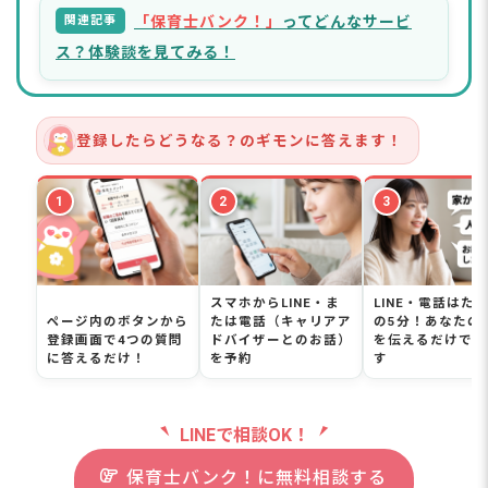
る？
関連記事
「保育士バンク！」
ってどんなサービ
Q. フリーランスになるか、他の園への転職に迷ってま
す。もし転職サービスに登録すると、今の職場に知ら
ス？体験談を見てみる！
れない？
Q. まだ辞めるか決めていないけど、フリーランスへの
転身を相談してもいいですか？
登録したらどうなる？のギモンに答えます！
フリーランス保育士という選択肢も視野に新しい
一歩を踏み出そう
1
2
3
スマホからLINE・ま
LINE・電話はた
ページ内のボタンから
たは電話（キャリアア
の5分！あなたの
登録画面で4つの質問
ドバイザーとのお話）
を伝えるだけでO
に答えるだけ！
を予約
す
LINEで相談OK！
保育士バンク！に無料相談する