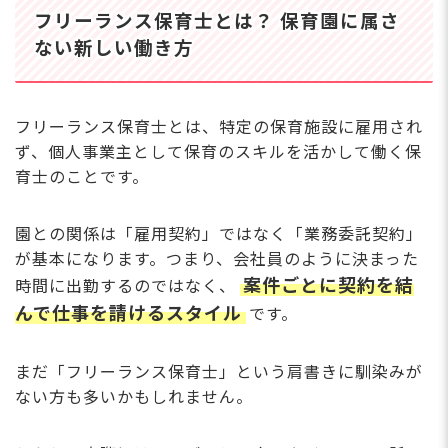
収入が安定しない
フリーランス保育士とは？ 保育園に属さ
確定申告や経理を自分でやる必要がある
孤独になりやすい
ない新しい働き方
フリーランス保育士の年収・収入のリアル
働き方別の収入目安
正社員保育士の平均年収との比較
フリーランス保育士とは、特定の保育施設に雇用され
収入を上げるためにできること
ず、個人事業主として保育のスキルを活かして働く保
育士のことです。
扶養内でフリーランス保育士として働くメリット
と税金の関係
扶養内フリーランスのメリット
園との関係は「雇用契約」ではなく「業務委託契約」
注意！ パートとフリーランスでは「扶養の壁」の計算
が基本になります。つまり、会社員のように決まった
が違う
案件ごとに契約を結
まずは「月数万円から仕事をこなす」感覚でのスター
時間に出勤するのではなく、
トもあり
んで仕事を請けるスタイル
です。
フリーランス保育士として独立するには？ 5つの
ステップ
まだ「フリーランス保育士」という肩書きに馴染みが
ステップ1：保育士資格を確認する
ない方も多いかもしれません。
ステップ2：副業としてベビーシッターやライター業を
始める
ステップ3：開業届を税務署に提出する