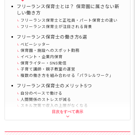
フリーランス保育士とは？ 保育園に属さない新
しい働き方
フリーランス保育士と正社員・パート保育士の違い
フリーランス保育士が注目される背景
フリーランス保育士の働き方6選
ベビーシッター
保育園・施設へのスポット勤務
イベント・企業内保育
保育ライター・SNS発信
子育て講師・親子教室の運営
複数の働き方を組み合わせる「パラレルワーク」
フリーランス保育士のメリット5つ
自分のペースで働ける
人間関係のストレスが減る
スキル次第で収入の上限がなくなる
目次をすべて表示
家庭やプライベートとの両立がしやすい
保育以外のスキルも広がる
フリーランス保育士のデメリットと対策