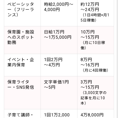
ベビーシッタ
時給2,000円〜
約12万円
ー（フリーラ
4,000円
〜24万円
ンス）
（1日4時間×月1
5日稼働）
保育園・施設
日給1万円
10万円
へのスポット
〜1万5,000円
〜15万円
勤務
（月に10日稼
働）
イベント・企
1回2万円
8万円
業内保育
〜4万円
〜16万円
（月に4回稼働）
保育ライタ
文字単価1円
3万円
ー・SNS発信
〜5円
〜15万円
（3,000文字の
記事を月に10
本）
子育て講師・
1回1万2,000
4万8,000円