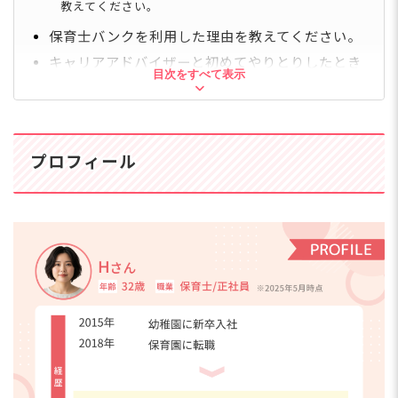
教えてください。
保育士バンクを利用した理由を教えてください。
キャリアアドバイザーと初めてやりとりしたとき
目次をすべて表示
の印象や採用までの流れを教えてください。
最初にキャリアアドバイザーに伝えた希望条件を教え
てください。
実際にキャリアアドバイザーから紹介された求人はど
のようなものでしたか？履歴書の書き方や面接の対策
プロフィール
で、何かアドバイスはありましたか？
最終的に転職先を決めた理由を教えてください。
1月に転職活動がスタート。わずか1カ月で面接・採
用、2月に初旬には顔合わせだったと聞きました。と
ても忙しかったのでは？
内定後、今の保育園で働き始めた印象はどうです
か？
人間関係や職場の雰囲気はどうですか？
周りの方々に「自分の保育観を伝えられる」と感じた
エピソードがあれば教えてください。
業務の進め方で前の保育園との違いを感じることはあ
りますか？
今後、保育士としてどんなキャリアを築いていきたい