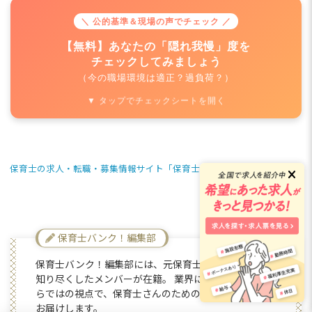
＼ 公的基準＆現場の声でチェック ／
【無料】あなたの「隠れ我慢」度を
チェックしてみましょう
（今の職場環境は適正？過負荷？）
▼ タップでチェックシートを開く
保育士の求人・転職・募集情報サイト「保育士バンク！」
保育士バンク
保育士バンク！編集部
保育士バンク！編集部には、元保育士など保育業界を
知り尽くしたメンバーが在籍。 業界に詳しい編集部な
らではの視点で、保育士さんのためのお役立ち情報を
お届けします。