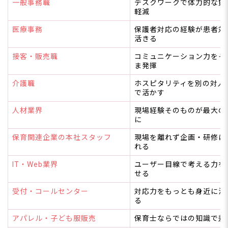
一般事務職
デスクワークで体力的な負
面接で「前向きな転職理由」を伝える
軽減
退職するときの注意点
医療事務
保護者対応の経験が患者対
在職中に転職活動を進める
活きる
退職の意向は早めに伝える
引き継ぎを丁寧に行う
接客・販売職
コミュニケーション力をそ
ま発揮
異業種への転職に関するよくある質問
介護職
ホスピタリティを別の対人
Q. 転職サービスに登録したら、今の園に知られません
で活かす
か？
Q. まだ辞めるか決めていないけど、相談だけでも大丈
人材業界
現場経験そのものが最大の
夫？
に
Q. 保育士バンク！に登録したら、電話で相談するの？
Q. 保育士から異業種に転職して、本当にやっていけ
保育関連企業の本社スタッフ
現場を離れず企画・研修に
る？
れる
Q. 保育士の経験しかなくても、履歴書や面接で不利に
ならない？
IT・Web業界
ユーザー目線で考える力を
せる
Q. 異業種への転職に年齢制限はある？
Q. 保育士から異業種に転職して、年収は上がる？下が
受付・コールセンター
対応力をもっとも身近に活
る？
る
Q. 保育士資格は異業種でも役に立つ？
Q. 異業種への転職活動は在職中にやるべき？
アパレル・子ども服販売
保育士ならではの知識で差
Q. 保育士から転職するとき、退職はいつ伝えるのがベ