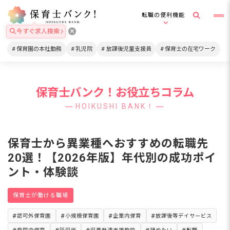
転職の便利機能
今すぐ求人検索
保育園の本社勤務
乳児院
放課後児童支援員
保育士の在宅ワーク
保育士バンク！お役立ちコラム
HOIKUSHI BANK！
保育士から異業種へおすすめの転職先
20選！【2026年版】年代別の成功ポイ
ント・体験談
保育士が働ける職場
認可外保育園
小規模保育園
企業内保育
放課後等デイサービス