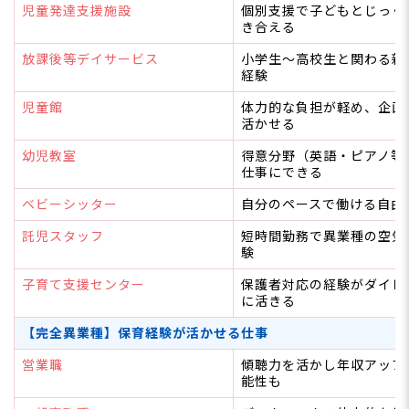
ト
児童発達支援施設
個別支援で子どもとじっく
き合える
メリット
デメリット
放課後等デイサービス
小学生〜高校生と関わる新
経験
【年代別】保育士の異業種転職で押さえておきた
いポイント
児童館
体力的な負担が軽め、企画
活かせる
20代で異業種転職するとき
30代で異業種転職するとき
幼児教室
得意分野（英語・ピアノ等
40代で異業種転職するとき
仕事にできる
【保育士バンク！監修】異業種転職を成功させる
ベビーシッター
自分のペースで働ける自由
人の3つの共通点
共通点1 転職理由を「逃げ」ではなく「挑戦」に言語
託児スタッフ
短時間勤務で異業種の空気
化できている
験
共通点2 保育士の経験を「一般企業の言葉」に言い換
子育て支援センター
保護者対応の経験がダイレ
えができている
に活きる
共通点3 在職中から動き始めている
【完全異業種】保育経験が活かせる仕事
保育士から異業種転職を成功させるポイント
転職理由を明確にする
営業職
傾聴力を活かし年収アップ
保育経験を書き出してみる
能性も
応募書類を異業種向けに調整する