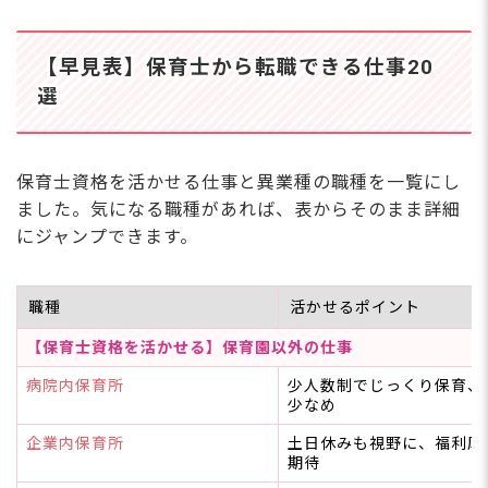
営業職
一般事務職
医療事務
【早見表】保育士から転職できる仕事20
接客・販売職
選
介護職
人材業界（キャリアアドバイザーなど）
保育関連企業の本社スタッフ
IT・Web業界
保育士資格を活かせる仕事と異業種の職種を一覧にし
受付・コールセンター
ました。気になる職種があれば、表からそのまま詳細
アパレル・子ども服販売
福祉用具専門相談員
にジャンプできます。
異業種でも高く評価される「保育士の5つの強
み」
職種
活かせるポイント
1. コミュニケーション能力
2. マルチタスク能力
【保育士資格を活かせる】保育園以外の仕事
3. リスク管理・危機対応力
4. 人に寄り添う力
病院内保育所
少人数制でじっくり保育、
少なめ
5. 事務処理・書類作成能力
企業内保育所
土日休みも視野に、福利厚
実際に転職した保育士さんのリアルな声
期待
保育士から異業種へ転職するメリット・デメリッ