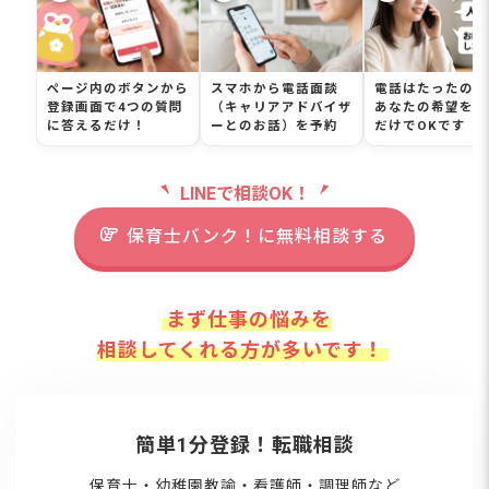
ページ内のボタンから
スマホから電話面談
電話はたったの5
登録画面で4つの質問
（キャリアアドバイザ
あなたの希望を伝
に答えるだけ！
ーとのお話）を予約
だけでOKです
LINEで相談OK！
保育士バンク！に無料相談する
まず仕事の悩みを
相談してくれる方が多いです！
簡単1分登録！転職相談
保育士・幼稚園教諭・看護師・調理師など