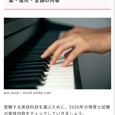
楽・造形・言語の内容
に2回、春と秋に実施され、受験資格が
あれば年齢を問わずに誰でも受けられま
す。 保育士試験には筆記試験と実技試
験があり、筆記に合格すれば実技を受験
できます。2026年の筆記試験日程は、
以下のとおりです。 前期試験：2026年4
月18日（
wor_woot / stock.adobe.com
受験する実技科目を選ぶために、2026年の保育士試験
の実技内容をチェックしていきましょう。