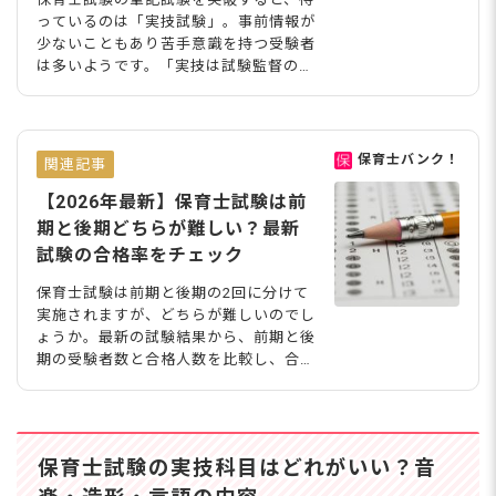
っているのは「実技試験」。事前情報が
少ないこともあり苦手意識を持つ受験者
は多いようです。「実技は試験監督の目
の前で受けるから緊張するし不安…」と
いう声を聞くことも。今回は、保育士試
験の実技試験の基本的な内容と合格率、
そ して試験監督が評価するポイントな
保育士バンク！
関連記事
ども併せて紹介します！ 【保育士試
験】実技試験の分野と内容 保育士試験
【2026年最新】保育士試験は前
の実技試験は以下の3分野で構成されて
期と後期どちらが難しい？最新
います。 音楽に関する技術 造形に関す
試験の合格率をチェック
る技術 言語に関する技術 しかしこの3
分野をすべて受験するわけではなく、こ
保育士試験は前期と後期の2回に分けて
の中から自分で2分野を選択して受験し
実施されますが、どちらが難しいのでし
ます。 この科目選択は一次試験を受け
ょうか。最新の試験結果から、前期と後
る前、願書提出の段階で
期の受験者数と合格人数を比較し、合格
率を算出してみました。また、保育士試
験の筆記試験の日程から内容、勉強の対
策についても詳しく解説します。保育士
試験を受験しようと考えている方は、参
保育士試験の実技科目はどれがいい？音
考にしてくださいね。 【2026年】保育
士試験の筆記試験日程 保育士試験は1年