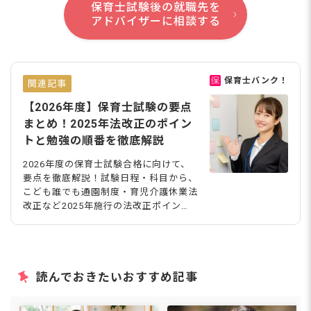
保育士試験後の就職先を
アドバイザーに相談する
保育士バンク！
関連記事
【2026年度】保育士試験の要点
まとめ！2025年法改正のポイン
トと勉強の順番を徹底解説
2026年度の保育士試験合格に向けて、
要点を徹底解説！試験日程・科目から、
こども誰でも通園制度・育児介護休業法
改正など2025年施行の法改正ポイン
ト、筆記試験の勉強の順番・実技対策ま
で幅広く紹介。過去問の出題傾向も合わ
せて確認し、効率よく対策を進めましょ
う。 2026年度の保育士試験の概要 保育
士になるためには、保育士資格の取得が
読んでおきたいおすすめ記事
必要です。 国家試験である「保育士試
験」は、筆記と実技の2つで構成されて