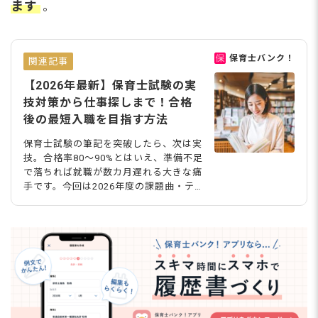
ます
。
保育士バンク！
関連記事
【2026年最新】保育士試験の実
技対策から仕事探しまで！合格
後の最短入職を目指す方法
保育士試験の筆記を突破したら、次は実
技。合格率80〜90%とはいえ、準備不足
で落ちれば就職が数カ月遅れる大きな痛
手です。今回は2026年度の課題曲・テ
ーマをもとに、音楽・造形・言語の科目
別対策ポイントを整理しました。さらに
「合格見込み」の段階から始められる就
職準備の進め方も解説。試験対策と仕事
探しを同時に進めて、最短での入職を目
指しましょう。 実技試験は合格率80〜9
0%！2026年の日程と合格ライン 一次試
験の筆記を突破したあとに待っているの
が、二次試験の実技です。まずは2026