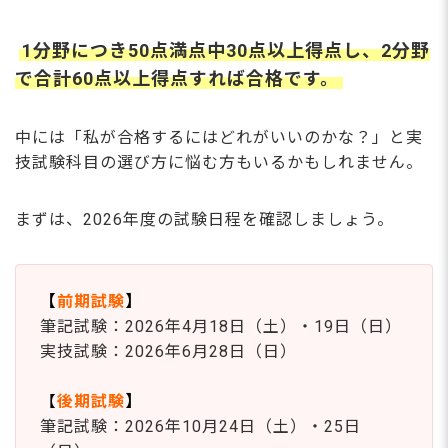
Q. 保育士バンク！に登録したら、しつこく電話がかか
ってこない？
1分野につき50点満点中30点以上得点し、2分野
保育士試験の実技科目を選ぶポイント知り、どれ
で合計60点以上得点すれば合格です。
がいいか検討しよう
中には「私が合格するにはどれがいいのかな？」と実
技試験科目の選び方に悩む方もいるかもしれません。
まずは、2026年度の試験日程を確認しましょう。
【
前期試験
】
筆記試験：2026年4月18日（土）・19日（日）
実技試験：2026年6月28日（日）
【
後期試験
】
筆記試験：2026年10月24日（土）・25日