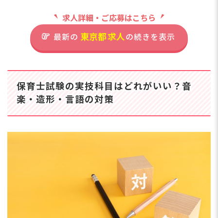
気です。
【
ら
求人詳細・ご応募はこちら
住
境】
住所
東京都
求人
最新の
の続きを表示
と少
東
日
東京都町田市小山ヶ丘1-10-2
児休
と
京王線「多摩境駅」徒歩20分
わ
保育士試験の実技科目はどれがいい？音
または車で6分／神奈川中央バ
け
ス「多摩境通り北」バス停から
楽・造形・言語の対策
2年
徒歩4分
分
※マイカー・バイク・自転車通
給
勤OK
も
勤も
か
も
◎
上限8.2万円の借り上
げ社宅あり！残業は月
平均2時間・持ち帰り