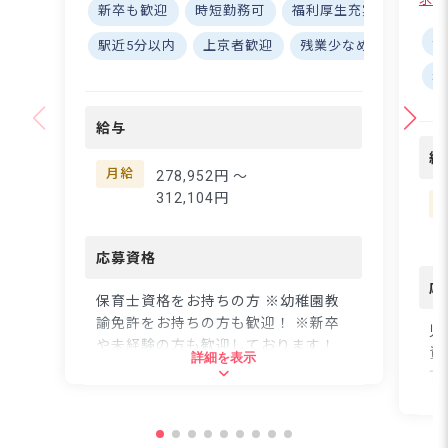
高い場所に位置していま
新卒も歓迎
時短勤務可
福利厚生充実
社会保
トも
す。自然が豊かな場所で
賞与
社
駅近5分以内
上京者歓迎
残業少なめ
退職金
すので、園の近くには子
り稼
未
どもたちが思い切り遊べ
ー・
る公園がたくさんありま
料
す！お天気の良い日は毎
給与
ー
日お散歩へ出掛けてお
も
給
り、四季折々の季節を感
場所
月給
278,952円 〜
じながらたくさんの自然
神
312,104円
に触れ合っています。私
学
たちと一緒に、心も体も
た
のびのびと保育をしてみ
応募資格
の
ませんか？
く
応
保育士資格をお持ちの方 ※幼稚園教
タ
諭免許をお持ちの方も歓迎！ ※新卒
の
児
や未経験の方も歓迎しております！
い
資
詳細を表示
◆職員は20代～50代まで幅広い年代
も
方
の方が在籍しています。職員同士で積
剣
い
極的にコミュニケーションを取ってい
あ
能
るので、自分の意見が言いやすい雰囲
でき
資