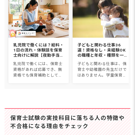
おり、筆記試験に合格後、実技試験を受
験できる仕組みです。 試験日程 保育士
試験は、1年間の中で前期と後期の2回
実施されます。 一次試験では筆記試験
が行われ、全科目合格すると二次試験の
実技試
乳児院で働くには？給料・
子どもと関わる仕事36
1日の流れ・体験談を保育
選！資格なし・未経験OK
士向けに解説【夜勤手当込
の職種と年収・種類を一覧
み】
比較【2026年版】
乳児院で働くには、保育士
子どもと関わる仕事は、保
資格があれば応募でき、無
育士や幼稚園の先生だけで
資格でも保育補助として働
はありません。学童保育、
けます。職種は保育士・看
児童発達支援、スポーツイ
護師・児童指導員・家庭支
ンストラクター、子ども英
援専門相談員など。給料は
会話講師など36種類につい
月18〜27万円に1回5,000円
て、仕事内容・必要資格・
からの夜勤手当で、保育...
年収・なり方を1つずつ紹
介しま...
保育士試験の実技科目に落ちる人の特徴や
不合格になる理由をチェック