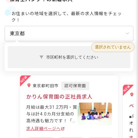
お住まいの地域を選択して、最新の求人情報をチェッ
ク！
選択されていません
市区町村を選択してください
東京都町田市
認可保育園
かりん保育園の正社員求人
ベ
月給は最大31.2万円・賞
与は計4.0カ月分支給の
■年
高待遇も魅力です！「か
オ
りん保育園」は尾根緑道
求人詳細ページへ
れる
の近く、町田市小山の小
か2
求人