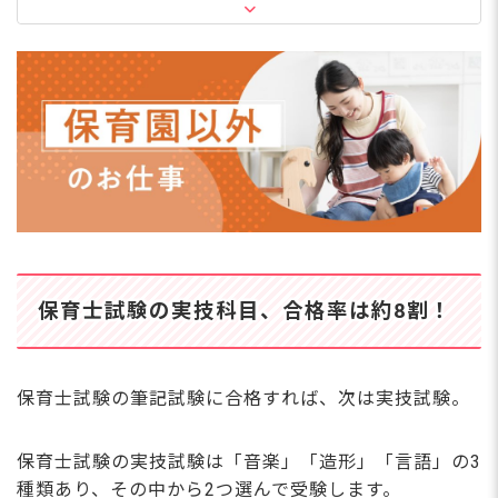
言語
保育士試験の実技科目に落ちる人の特徴や不合格
になる理由をチェック
落ちる人の特徴
不合格になる理由
保育士試験の実技はどれがいい？迷ったときのQ
＆A
Q. 保育士試験の実技科目はどれがいい？
Q. 保育士試験の実技の合格率はどのくらい？
Q. 音楽・造形・言語それぞれどんな対策をすればい
い？
Q. 実技科目はいつまでに選べばいい？
保育士試験の実技科目、合格率は約8割！
Q. 保育士試験に合格したら、すぐに転職活動を始める
べき？
Q. 未経験・新卒でも保育士として採用される？
Q. 保育士試験の実技で不合格だった場合、再受験はで
保育士試験の筆記試験に合格すれば、次は実技試験。
きる？
Q. 在職中に転職サービスへ登録したら、今の職場にバ
レたりしない？
保育士試験の実技試験は「音楽」「造形」「言語」の3
Q. まだ辞めるか決めていないけど、情報収集だけで相
種類あり、その中から2つ選んで受験します。
談してもいい？