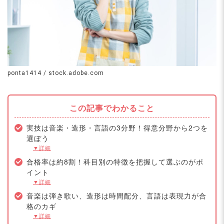
ponta1414 / stock.adobe.com
この記事でわかること
実技は音楽・造形・言語の3分野！得意分野から2つを
選ぼう
▼詳細
合格率は約8割！科目別の特徴を把握して選ぶのがポ
イント
▼詳細
音楽は弾き歌い、造形は時間配分、言語は表現力が合
格のカギ
▼詳細