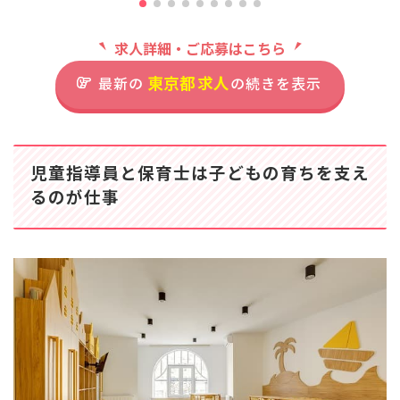
てみませんか？ ーー
東武東上線 「大山駅」より徒
安
【安心して長く働ける、
歩10分
第
求人詳細・ご応募はこちら
ワークライフバランス重
東京メトロ三田線「板橋区役所
ー
視の職場】 年間休日は1
前駅」より徒歩8分
ン
東京都
求人
最新の
の続きを表示
20日確保されており、
境】
プライベートとの両立を
働
しっかりサポート！残業
す
も少なめなので、自分の
ス
時間を大切にしながら働
児童指導員と保育士は子どもの育ちを支え
効
年休120日でしっかり
けます◎ 産休育休の実
複
るのが仕事
休みつつ、長期的なキ
績もあり、ライフステー
軽減
ャリアを築きやすい環
ジの変化にも柔軟に対
も
境です
応。社会保険完備、退職
休
金制度など、長期的なキ
休
ャリア形成がしやすい環
す
境です♪ 昇給昇進の道
て
さらに詳しい
も開かれているので、あ
ます
求人情報
へ
なたの頑張りや成長をし
き
登録・相談無料
っかり評価します。
間
希望に合う求人の
せ
紹介を受ける