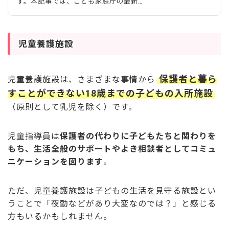
す。本記事では、こども家庭庁の最新ガ
イドラインをもとに、施設の目的・役割
から五領域に基づく支援、児童発達支
援・学童保育との違い、保育士の仕事内
容・やりがいまで、放デイについてわか
児童養護施設
りやすく解説します。 放課後等デイサ
ービスの目的は発達支援と居場所作り
放課後等デイサービスは、児童福祉法に
保護者と暮ら
児童養護施設は、さまざまな事情から
基づく福祉サービスの一つであり、小学
すことができない18歳までの子どもの入所施設
生から高校生の障がいのある子どもが放
課後や長期休暇中に安心して過ごし、成
（原則として乳児を除く）です。
長や発達を支える場所です。 「療育」
とは？ 障がいや発達上の特性がある子
どもに対し、その子の状態に
児童指導員は
保護者の代わりに子どもたちと関わりを
もち、生活全般のサポートやよき相談者としてコミュ
ニケーションを図ります
。
ただ、児童養護施設は子どもの生活を見守る施設とい
うことで「夜勤などがあり大変なのでは？」と感じる
方もいるかもしれません。