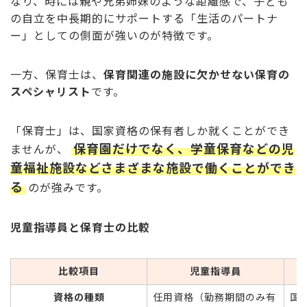
なり、時には親や兄弟姉妹のような距離感で、子ども
の自立を中長期的にサポートする「生活のパートナ
ー」としての側面が強いのが特徴です。
一方、保育士は、
保育関連の施設に欠かせない保育の
スペシャリスト
です。
「保育士」は、国家資格の保有者しか就くことができ
保育園だけでなく、学童保育などの児
ませんが、
童福祉施設などさまざまな施設で働くことができ
る
のが強みです。
児童指導員と保育士の比較
比較項目
児童指導員
資格の種類
任用資格（勤務期間のみ有
国