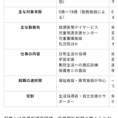
効）
不
主な対象年齢
0歳〜18歳（勤務施設によ
0
る）
る
主な勤務先
放課後等デイサービス
保
児童発達支援センター
認
児童養護施設
児
乳児院ほか
す
仕事の内容
日常生活の指導
授
学習支援
遊
集団生活への適応訓練
援
保護者との面談
保
就職の選択肢
福祉施設・療育施設が中心
一
で
役割
生活指導員・自立支援のサ
保
ポーター
の