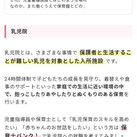
せん。児童養護施設とはどのような場所
なのか、また働くうえで保育園とどのよ
うに違うのかなど気になりますよね。今
回は、児童養護施設で働く保育士さんが
求められる役割や仕事内容などを紹介し
ます。あわせて、給料事情などもまとめ
乳児院
ました。 tatsushi/stock.adobe.com
保護者と生活するこ
乳児院とは、さまざまな事情で
とが難しい乳児を対象とした入所施設
です。
24時間体制で子どもたちの成長を見守り、着替えや食
事のサポートといった
家庭での生活に近い環境の中
で、抱っこしたりあやしたりとぬくもりのある保育
を
行います。
児童指導員や保育士として「乳児保育のスキルを高め
保
たい」「赤ちゃんのお世話をしたい」という方は
育士バンク！
で乳児院への就職を考えてみましょ