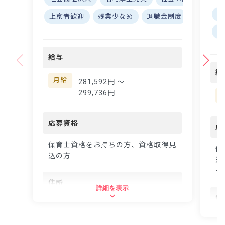
舎
昇進あり！キャリアアッ
ま
社
上京者歓迎
残業少なめ
退職金制度
昇給昇進
プを応援 ーー【子ども
ーー
産
たちの笑顔と共に成長で
い"
きる保育園】 松葉保育
です
園では、子どもたち一人
給与
で
ひとりの個性を大切にし
と
給
た保育を実践しています
ち
月給
281,592円 〜
♪ 社会福祉法人として
保
299,736円
地域に根ざした保育サー
手
ビスを提供する中で、保
ー
育士の皆さんの「働きや
応募資格
し
応
すさ」も大切にしていま
む
す。先輩たちがしっかり
保育士資格をお持ちの方、資格取得見
て
保
とサポートしますので、
込の方
採
込
じっくり経験を積むこと
ど
ク
ができますよ☆ 設備が
級
住所
充実した環境で、子ども
詳細を表示
り
たちと一緒に成長できる
住
実現
東京都板橋区氷川町27-2
喜びを感じながら、あな
大
東
たの保育スキルを活かし
最