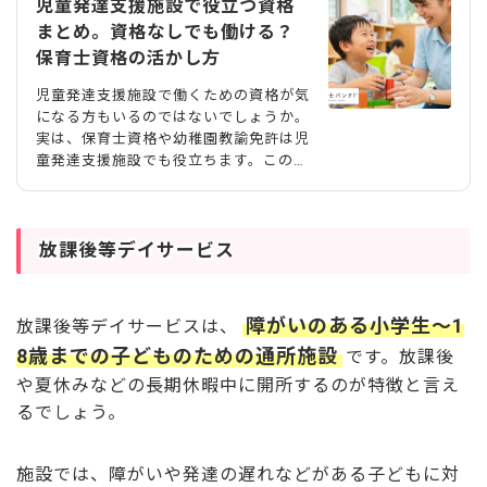
児童発達支援施設で役立つ資格
まとめ。資格なしでも働ける？
保育士資格の活かし方
児童発達支援施設で働くための資格が気
になる方もいるのではないでしょうか。
実は、保育士資格や幼稚園教諭免許は児
童発達支援施設でも役立ちます。この記
事では、施設で役立つ資格を一つずつ取
り上げ、それぞれの取得方法や要件、資
格がなくても始められるケース、求めら
れるスキルまで整理しました。児童発達
放課後等デイサービス
支援施設で働く全体像を知りたい方は、
以下の記事▶児童発達支援施設で働くに
はもあわせてご覧ください。 児童発達
障がいのある小学生～1
放課後等デイサービスは、
支援施設とは？対象の子どもと施設の種
8歳までの子どものための通所施設
です。放課後
類 役立つ資格を見ていく前に、児童発
達支援施設がどのような場所なのかを簡
や夏休みなどの長期休暇中に開所するのが特徴と言え
単におさえておきましょう。 児童発達
るでしょう。
支援施設には、一般的な施設としての
「児童発達支援事業所」と、
施設では、障がいや発達の遅れなどがある子どもに対