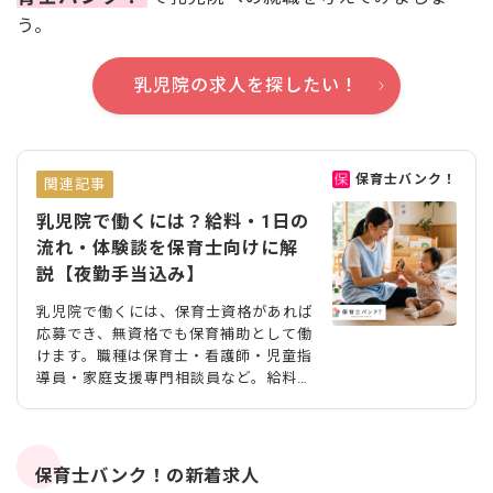
う。
乳児院の求人を探したい！
保育士バンク！
関連記事
乳児院で働くには？給料・1日の
流れ・体験談を保育士向けに解
説【夜勤手当込み】
乳児院で働くには、保育士資格があれば
応募でき、無資格でも保育補助として働
けます。職種は保育士・看護師・児童指
導員・家庭支援専門相談員など。給料は
月18〜27万円に1回5,000円からの夜勤
手当で、保育園より年収が上がるケース
も。この記事では、夜勤手当込みの実際
の給料額、4交代の具体的な1日。現場
保育士バンク！の新着求人
で働く体験談までお伝えします。なお、