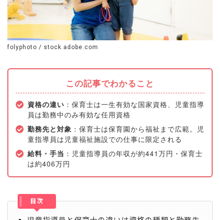
folyphoto / stock.adobe.com
この記事でわかること
資格の違い
：保育士は一生有効な国家資格、児童指導
員は勤務中のみ有効な任用資格
勤務先と対象
：保育士は保育園から福祉まで広範。児
童指導員は児童福祉施設での仕事に限定される
給料・手当
：児童指導員の年収が約441万円・保育士
は約
406万円
目次