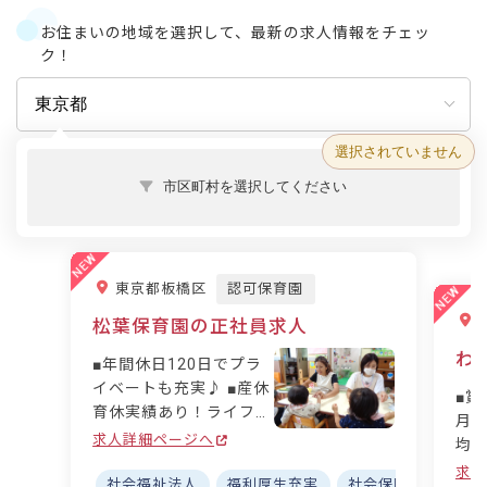
乳児院の役割・入所理由・現状と課題な
お住まいの地域を選択して、最新の求人情報をチェッ
ど、施設そのものの基本を知りたい方は
ク！
▶ 乳児院とはどんな施設？もあわせて
ご覧ください。 乳児院とは家庭で暮ら
せない乳幼児を24時間養育する施設 乳
児院とは、さまざまな事情で家族と暮ら
せない0歳児～2歳児を受け入れ、父母
選択されていません
の代わりに養育
市区町村を選択してください
東京都板橋区
認可保育園
松葉保育園の正社員求人
わ
■年間休日120日でプラ
イベートも充実♪ ■産休
■賞
育休実績あり！ライフス
月分
テージに寄り添う ■賞与
求人詳細ページへ
均残
は年3回、計4.4カ月分支
フワ
求人
給！（過去実績） ■昇給
社会福祉法人
福利厚生充実
社会保険完備
寮