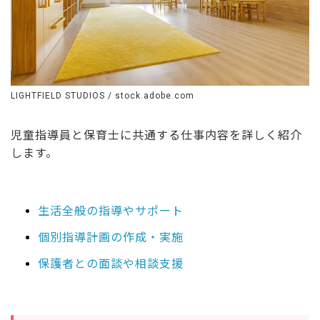
ー
視
場で
て
仲
す
LIGHTFIELD STUDIOS / stock.adobe.com
児童指導員と保育士に共通する仕事内容を詳しく紹介
します。
生活全般の指導やサポート
個別指導計画の作成・実施
保護者との面談や相談支援