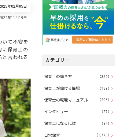
025年02月05日
ついて不安を
的に保育士の
ると言われる
カテゴリ一
保育士の働き方
（352）
保育士が働ける職場
（139）
保育士の転職マニュアル
（296）
インタビュー
（37）
保育士になるには
（84）
日常保育
（1,773）