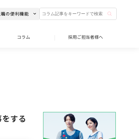
コ
転職の便利機能
ラ
ム
記
事
コラム
採用ご担当者様へ
を
キ
ー
ワ
ー
ド
で
検
索
事をする