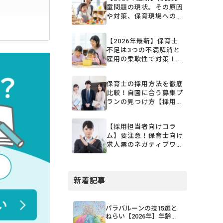
童問題の現状。その原因
や対策、保育現場への影
響をまるごと解説
【2026年最新】保育士
不足は3つの不満解消と
雇用の柔軟性で対策！現
状と制度、今日からでき
る取り組み
保育士の採用方法を徹底
比較！自園に合う募集プ
ランの見つけ方【採用担
当者向けコラム】
【採用担当者向けコラ
ム】要注意！保育士向け
求人票のネガティブワー
ド5選
新着記事
パラバルーンの技15選と
ねらい【2026年】年齢・