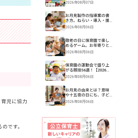
難易度別一覧＆演目構成
2026年08月07日
も！画像付きで紹介
お月見製作の指導案の書
き方。ねらい・導入・援
助を年齢別に解説【保
2026年08月06日
育】
敬老の日に保育園で楽し
めるゲーム。お年寄りと
交流できる遊びや伝承遊
2026年08月06日
びのアイデア
保育園の運動会で盛り上
がる競技56選！【2026年
版】0・1・2・3・4・5歳
2026年08月06日
児別・ねらいや親子競
技、プログラム例も紹介
お月見の由来とは？意味
や十五夜の日にち、子ど
もへの伝え方【2026年最
、育児に協力
2026年08月06日
新】
るのです。