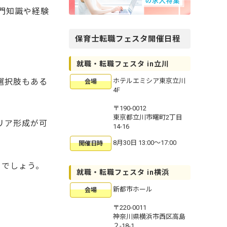
門知識や経験
保育士転職フェスタ開催日程
就職・転職フェスタ in立川
選択肢もある
ホテルエミシア東京立川
会場
4F
〒190-0012
東京都立川市曙町2丁目
リア形成が可
14-16
8月30日 13:00〜17:00
開催日時
るでしょう。
就職・転職フェスタ in横浜
新都市ホール
会場
〒220-0011
神奈川県横浜市西区高島
２-18-1