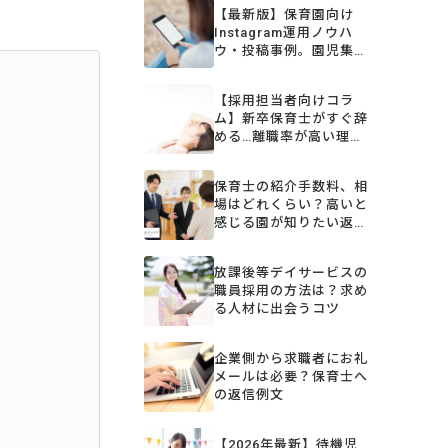
【最新版】保育園向け
Instagram運用ノウハ
ウ・投稿事例。園児集客
や宣伝に効果的な投稿と
は？
【採用担当者向けコラ
ム】新卒保育士がすぐ辞
める…離職率が高い理由
と対策を解説
保育士の紹介手数料、相
場はどれくらい？高いと
感じる園が知りたい返金
規定とコスト削減術【採
用担当者向けコラム】
放課後等デイサービスの
職員採用の方法は？求め
る人材に出会うコツ
企業側から求職者にお礼
メールは必要？保育士へ
の返信例文
【2026年最新】待機児