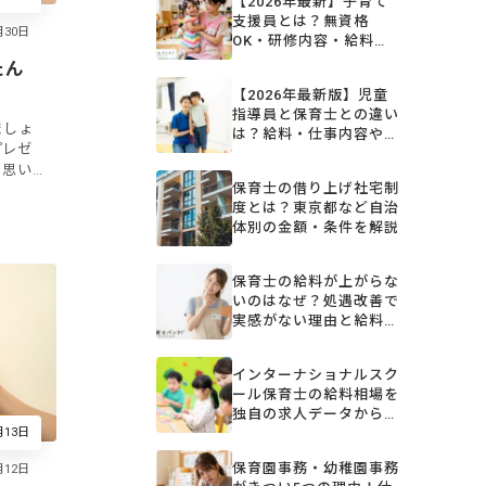
【2026年最新】子育て
支援員とは？無資格
OK・研修内容・給料・
取得方法をまるごと解説
たん
【2026年最新版】児童
指導員と保育士との違い
ましょ
は？給料・仕事内容や任
プレゼ
用資格について徹底解説
。思い
保育士の借り上げ社宅制
トにし
度とは？東京都など自治
ントに
体別の金額・条件を解説
保育士の給料が上がらな
いのはなぜ？処遇改善で
実感がない理由と給料を
上げる3つの方法
インターナショナルスク
ール保育士の給料相場を
独自の求人データから詳
月13日
しく解説
保育園事務・幼稚園事務