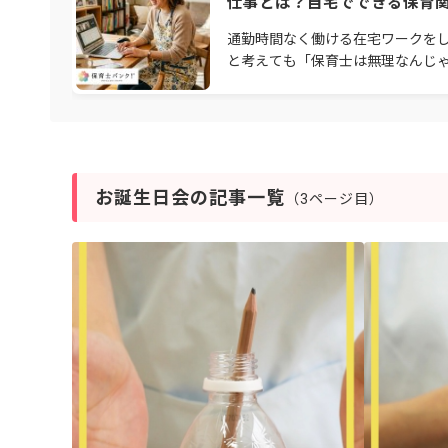
仕事とは？自宅でできる保育
仕事を徹底解説
通勤時間なく働ける在宅ワークを
と考えても「保育士は無理なんじ
か…」とあきらめている方はいませ
か？保育園の事務職や保育ママ、
業務のサポートなど
お誕生日会の記事一覧
（3ページ目）