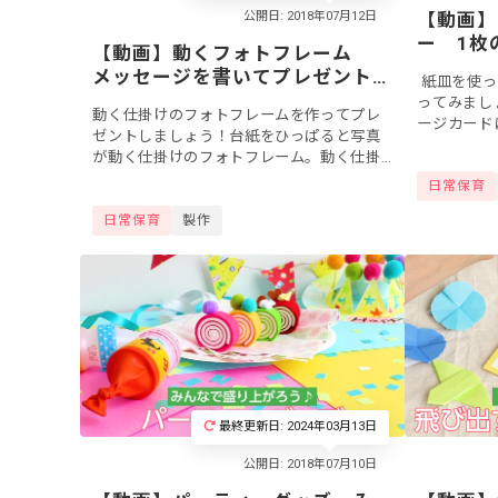
【動画】
ー 1枚
【動画】動くフォトフレーム
大変身♪
メッセージを書いてプレゼント
紙皿を使っ
♪
ってみまし
動く仕掛けのフォトフレームを作ってプレ
ージカード
ゼントしましょう！台紙をひっぱると写真
作のアイデ
が動く仕掛けのフォトフレーム。動く仕掛
にプレゼント
けがあることで、もらった相手の感動がよ
日常保育
り増すことでしょう。保護者の誕生日など
日常保育
製作
の機会に、...
最終更新日: 2024年03月13日