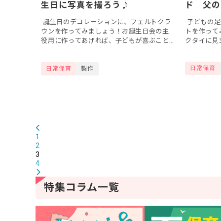
ド 父の
生日に写真を撮ろう♪
もと一緒
子どもの足
誕生日のデコレーションに、フェルトクラ
トを作って
ウンを作ってみましょう！お誕生日会の主
クタイに見
役用に作ってあげれば、子どもが喜ぶこと
ジカードを
間違いなしです。作り方もフェルトを縫う
か？父の日
だけなので簡単にできますよ。主役の子...
日常保育
日常保育
製作
た...
1
2
3
4
特集コラム一覧