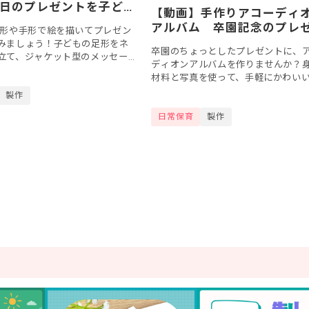
日のプレゼントを子ど
【動画】手作りアコーディ
に作ろう♪
アルバム 卒園記念のプレ
形や手形で絵を描いてプレゼン
トに♪
みましょう！子どもの足形をネ
卒園のちょっとしたプレゼントに、
立て、ジャケット型のメッセー
ディオンアルバムを作りませんか？
作ってみてはいかがでしょう
材料と写真を使って、手軽にかわい
のプレゼント製作などにぴっ
バムを作ることができます。保育園
製作
園でできた思い出をたくさん詰め込
日常保育
製作
プレゼント...