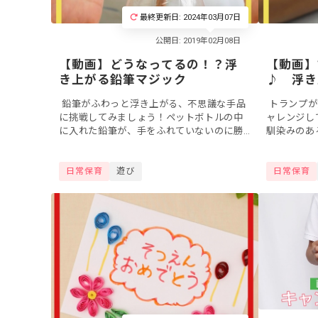
最終更新日: 2024年03月07日
【動画】どうなってるの！？浮
【動画】
き上がる鉛筆マジック
♪ 浮き
鉛筆がふわっと浮き上がる、不思議な手品
トランプが
に挑戦してみましょう！ペットボトルの中
ャレンジし
に入れた鉛筆が、手をふれていないのに勝
馴染みのあ
手に浮き上がってくる不思議なマジック。
浮き上がる
隠さずに行なうマジックなので、子ども...
仕掛けはと
日常保育
遊び
日常保育