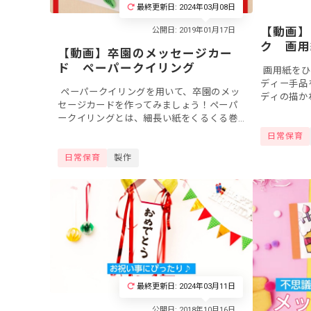
最終更新日: 2024年03月08日
【動画】
ク 画用
【動画】卒園のメッセージカー
ド ペーパークイリング
画用紙をひ
ディー手品
ペーパークイリングを用いて、卒園のメッ
ディの描か
セージカードを作ってみましょう！ペーパ
開くと、本
ークイリングとは、細長い紙をくるくる巻
議なマジッ
いて作る技法のこと。紙の面ではなく、側
日常保育
面の線を見せるものなので、ふだんのお...
日常保育
製作
最終更新日: 2024年03月11日