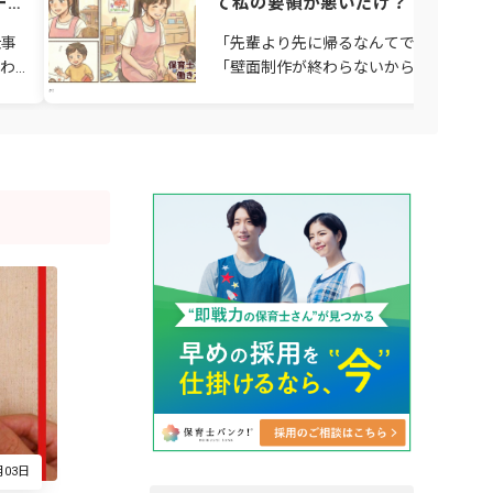
ーク
て私の要領が悪いだけ？ 厚労省デ
ータ「平均残業月3時間」の裏にあ
仕事
「先輩より先に帰るなんてできない」
る保育士のリアル
わ
「壁面制作が終わらないから、持ち帰っ
1台
て家でやろう」 そんな毎日が当たり前
方
なっていて、感覚が麻痺してきません
か？ 保育士のミサ
月03日