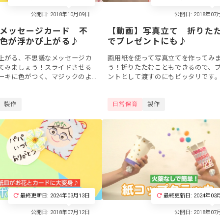
メッセージカード 不
【動画】写真立て 折りた
色が浮かび上がる♪
でプレゼントにも♪
上がる、不思議なメッセージカ
画用紙を使って写真立てを作ってみ
てみましょう！スライドさせる
う！折りたたむこともできるので、
ーキに色がつく、マジックのよ
ントとして渡すのにもピッタリです
ージカードを手作りすることが
出の写真を貼って、素敵なプレゼン
少しレベルが高い工作なので、
ましょう。保護者や先生へのプレゼ
製作
日常保育
製作
.
いかがでし...
最終更新日: 2024年03月13日
最終更新日: 2024年03