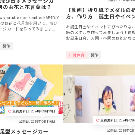
飛び出すメッセージカ
月のお花と花言葉は？
【動画】折り紙でメダルの
方、作り方 誕生日やイベ
ww.youtube.com/embed/6F4DiY
に♪
季節のお花と花言葉を用いて、飛び
お誕生日会やイベントにぴったりな
ージカードを作ってみましょ
紙のメダルを作ってみましょう！運
花はあさがお。折り紙と飛び出す
お誕生日会、入園・卒園のお祝いな
.
まざま場面で活躍してくれます。シ
製作
リボンなどで飾りつけをして、子ど
日常保育
製作
に喜んでも...
最終更新日: 2024年03月13日
最終更新日: 2024年03
足型メッセージカー