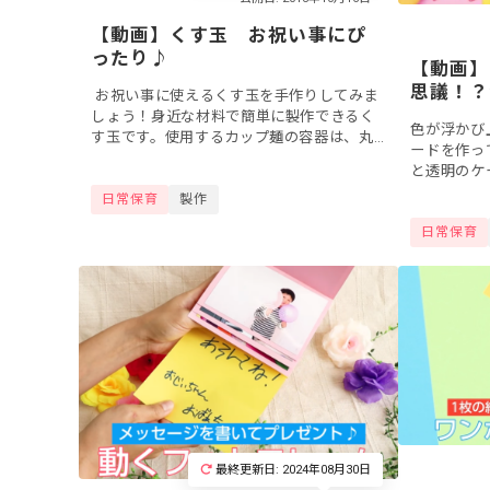
【動画】くす玉 お祝い事にぴ
ったり♪
【動画】
思議！？
お祝い事に使えるくす玉を手作りしてみま
しょう！身近な材料で簡単に製作できるく
色が浮かび
す玉です。使用するカップ麺の容器は、丸
ードを作っ
めで、同じ形のものを2つ用意しましょう。
と透明のケ
くす玉を開けるなんてとてもワクワク...
うなメッセ
日常保育
製作
できます。
日常保育
年長さん向..
最終更新日: 2024年08月30日