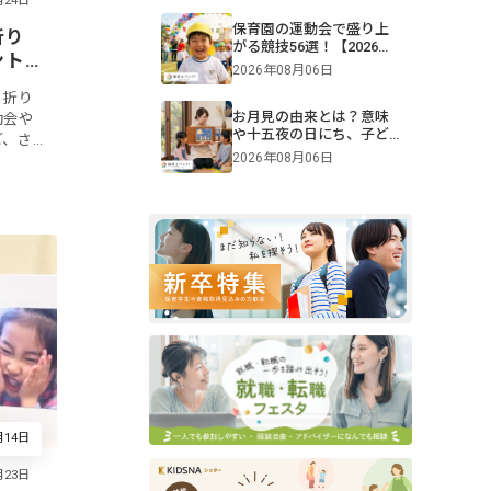
保育園の運動会で盛り上
折り
がる競技56選！【2026年
ント
版】0・1・2・3・4・5歳
2026年08月06日
児別・ねらいや親子競
、折り
技、プログラム例も紹介
お月見の由来とは？意味
動会や
や十五夜の日にち、子ど
ど、さ
もへの伝え方【2026年最
2026年08月06日
ールや
新】
もたち
月14日