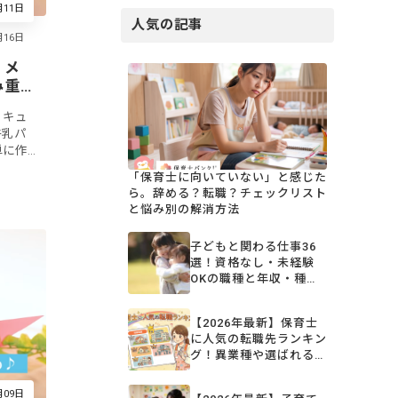
月11日
人気の記事
 メ
み重
、キュ
牛乳パ
単に作
重ねる
「保育士に向いていない」と感じた
にもな
ら。辞める？転職？チェックリスト
と悩み別の解消方法
子どもと関わる仕事36
選！資格なし・未経験
OKの職種と年収・種類
を一覧比較【2026年
版】
【2026年最新】保育士
に人気の転職先ランキン
グ！異業種や選ばれる職
場を一挙公開
月09日