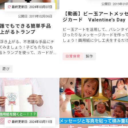
最終更新日: 2024年03月07日
【動画】ビー玉アートメッ
ジカード Valentine’s Day
誰でもできる簡単手品
ビー玉アートを活用して、バレンタ
上がるトランプ
ぴったりなメッセージカードを作っ
しょう！画用紙に少し工夫をするだ
浮き上がる、不思議な手品にチ
とても素敵なバレンタインカードを
てみましょう！子どもたちにも
とができますよ。チョコレートのプ
るトランプを使って、カードが
日常保育
製作
トに添えて...
不思議なマジックができます。
っても簡単なので、急な出し...
遊び
最終更新日: 2024年03月11日