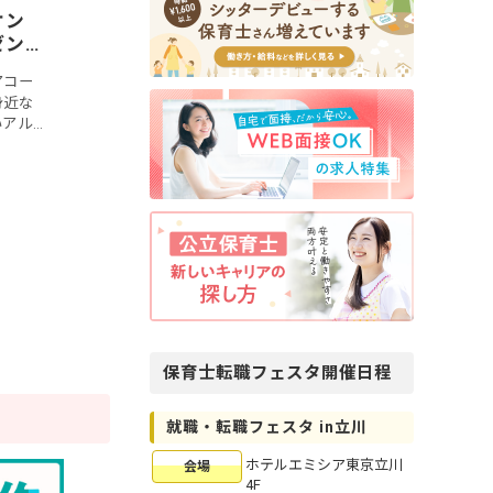
オン
ゼン
アコー
身近な
いアル
や幼稚
んで、
保育士転職フェスタ開催日程
就職・転職フェスタ in立川
ホテルエミシア東京立川
会場
4F