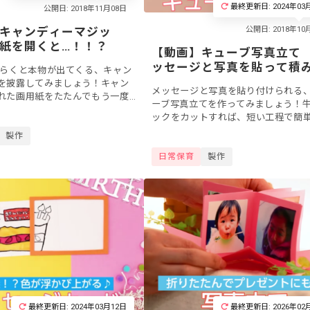
最終更新日: 2024年03
キャンディーマジッ
紙を開くと…！！？
【動画】キューブ写真立て
ッセージと写真を貼って積
らくと本物が出てくる、キャン
ねよう
を披露してみましょう！キャン
メッセージと写真を貼り付けられる
れた画用紙をたたんでもう一度
ーブ写真立てを作ってみましょう！
物のキャンディが出てくる不思
ックをカットすれば、短い工程で簡
クです。お誕生日会などの機...
れます。かわいいキューブ型で積み
製作
こともできるので、よいインテリア
日常保育
製作
りますね。...
最終更新日: 2024年03月12日
最終更新日: 2026年02