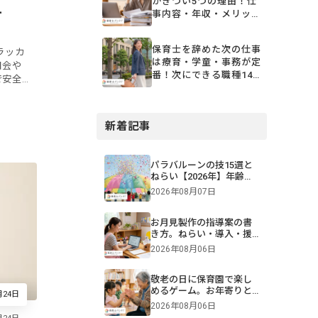
がきつい5つの理由！仕
カー
事内容・年収・メリット
まで徹底解説
保育士を辞めた次の仕事
ラッカ
は療育・学童・事務が定
日会や
番！次にできる職種14
で安全
選と選び方
細かい
...
新着記事
パラバルーンの技15選と
ねらい【2026年】年齢・
難易度別一覧＆演目構成
2026年08月07日
も！画像付きで紹介
お月見製作の指導案の書
き方。ねらい・導入・援
助を年齢別に解説【保
2026年08月06日
育】
敬老の日に保育園で楽し
めるゲーム。お年寄りと
月24日
交流できる遊びや伝承遊
2026年08月06日
びのアイデア