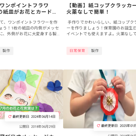
ワンポイントフラワ
【動画】紙コップクラッ
の紙皿がお花とカードに
火薬なしで簡単！
て、ワンポイントフラワーを作
手作りでかわいらしい、紙コップク
ょう！1枚の紙皿の内側がメッセ
ーを作りましょう！保育園のお誕生
に、外側がお花に大変身する製
イベントでも使えますよ。火薬なし
ィアです。お誕生日などの機会
なので、子どもたちにも安心です。
に添えて、保護者や先生...
中身が飛ぶので、お片づけもいっしょに
製作
日常保育
製作
最終更新日: 2024年06月14日
最終更新日: 2025年01