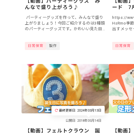
【動画】パーティーグッズ み
【動画】
んなで盛り上がろう♪
ード 7
パーティーグッズを作って、みんなで盛り
https://w
上がりましょう！今回ご紹介するのは3種類
HsRmo
のパーティーグッズです。かわいい見た目
出すメッセ
のものばかりなので、パーティーを盛り上
う！7月の
げてくれること間違いなしです。お誕...
仕掛けで、..
日常保育
製作
日常保育
最終更新日: 2024年03月13日
【動画】
【動画】フェルトクラウン 誕