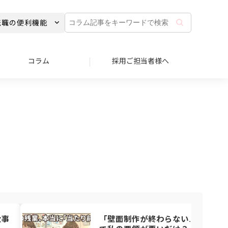
コ
転職の便利機能
ラ
ム
記
事
コラム
採用ご担当者様へ
を
キ
ー
ワ
ー
ド
で
検
索
仕事
「壁面制作が終わらない…」これっ