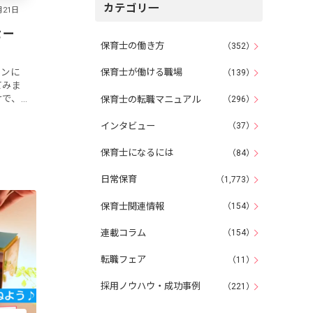
カテゴリ一
セー
保育士の働き方
（352）
インに
保育士が働ける職場
（139）
てみま
けで、
保育士の転職マニュアル
（296）
作るこ
レゼン
インタビュー
（37）
保育士になるには
（84）
日常保育
（1,773）
保育士関連情報
（154）
連載コラム
（154）
転職フェア
（11）
採用ノウハウ・成功事例
（221）