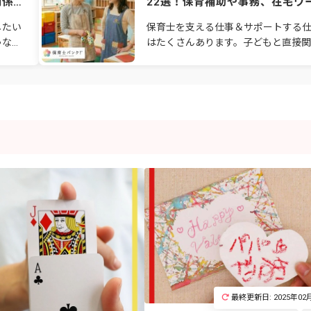
関係の
22選！保育補助や事務、在宅ワ
など多様な職種を紹介
したい
保育士を支える仕事＆サポートする
ゃない
はたくさんあります。子どもと直接関
ん
る保育補助や送迎スタッフ、パソコン
保育園
でできる在宅ワーク、資格や経験を裏
で活かす事務ス
最終更新日: 2025年02