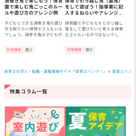
渦巻き鬼で楽しもう！保育
保育で引っ越し鬼（島鬼）
園で楽しむ鬼ごっこのルー
をして遊ぼう！指導案に記
ルや遊び方のアレンジ例
入するねらいやアレンジの
仕方
子どもとできる渦巻き鬼の遊び
保育園で子どもたちと引っ越し
方を知りたい保育士さんもいる
鬼をして遊びたいと考える保育
でしょう。渦巻き鬼は子どもが
士さんもいるのではないでしょ
お互いの動きを予想しながら遊
うか。簡単なルールを理解しは
ぶ追いかけっこです。友だち同
じめる3歳児頃から取り入れるこ
日常保育
遊び
日常保育
遊び
士のやり取りを楽しみながら思
とができ、4歳児、5歳児クラス
いきり身体を動かせるため、面
であれば基本的な遊び方を工
白さ...
夫...
保育士の求人・転職・募集情報サイト「保育士バンク！」
保育士バンク
特集コラム一覧