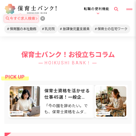
転職の便利機能
今すぐ求人検索
保育園の本社勤務
乳児院
放課後児童支援員
保育士の在宅ワーク
保育士バンク！お役立ちコラム
HOIKUSHI BANK！
保育士資格を活かせる
在
仕事45選！一般企
格
業・在宅・福祉など働
は
「今の園を辞めたい。で
通
ける場所を解説
関
も、保育士資格をムダに
ワ
【2026年】
したくない…」と感じて
も
いませんか。人間関係や
ゃ
待遇、働き方に悩み、別
て