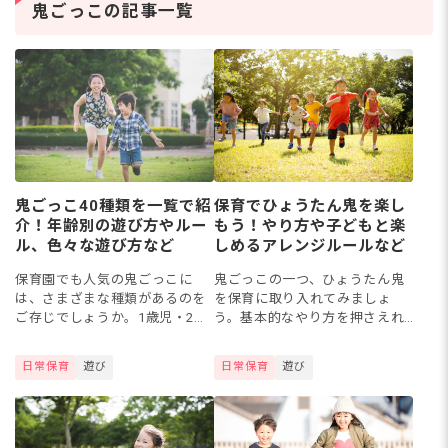
の道を考える保育士さん
保
鬼ごっこの記事一覧
は少なくありません。保
マ
育士資
ト
鬼ごっこ40種類を一覧で紹
保育でひょうたん鬼を楽し
介！年齢別の遊び方やルー
もう！やり方や子どもと楽
ル、色々な遊び方など
しめるアレンジルールなど
保育園でも人気の鬼ごっこに
鬼ごっこの一つ、ひょうたん鬼
は、さまざまな種類があるのを
を保育に取り入れてみましょ
ご存じでしょうか。1歳児・2歳
う。基本的なやり方を押さえれ
児から遊べるものから、3歳児・
ば、ルールをアレンジするなど
4歳児・5歳児向けなど、色々な
してより楽しめるかもしれませ
日常保育
遊び
日常保育
遊び
鬼ごっこの遊び方を知っておけ
ん。今回は、道具いらずで楽し
ば、保育のバリエーションが
めるひょうたん鬼について、遊
広...
び方や...