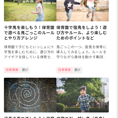
十字鬼を楽しもう！保育園
保育園で宿鬼をしよう！遊
で遊べる鬼ごっこのルール
び方やルール、より楽しむ
とやり方アレンジ
ためのポイントなど
保育園で子どもといっしょに十
鬼ごっこの一つ、宿鬼を保育に
字鬼を楽しむために、遊び方の
導入してみましょう。ルールを
アイデアを探している保育士さ
守りながら身体を動かす集団遊
んもいるでしょう。十字鬼は、
びを行えば、友だちとのコミュ
動ける回数や範囲が決まってい
ニケーションも図れそうです
日常保育
遊び
日常保育
遊び
る鬼ごっこです。その中で逃げ
ね。今回は、外遊びの際に道具
方を考えたり、鬼の動きを予測
いらずで行える宿鬼について、
した...
遊び方...