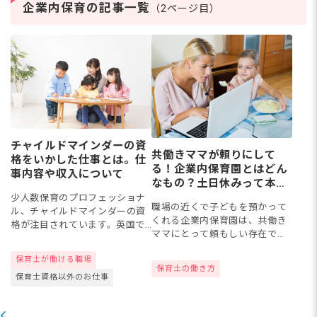
保育園の事務職や保育マ
て
企業内保育の記事一覧
（2ページ目）
マ、保育園業務のサポー
き
トなど
サ
チャイルドマインダーの資
共働きママが頼りにして
格をいかした仕事とは。仕
る！企業内保育園とはどん
事内容や収入について
なもの？土日休みって本
当？
少人数保育のプロフェッショナ
職場の近くで子どもを預かって
ル、チャイルドマインダーの資
くれる企業内保育園は、共働き
格が注目されています。英国で
ママにとって頼もしい存在で
は古い歴史があり、国家認定の
す。そもそも企業内保育園とは
資格ですが、日本ではまだ導入
保育士が働ける職場
どんな保育園なのでしょうか？
されて新しい資格です。今回の
保育士の働き方
実は、いくつかタイプがあるよ
保育士資格以外のお仕事
コラムでは、チャイルドマイン
うです。そこで今回は、企業内
ダー...
保育...