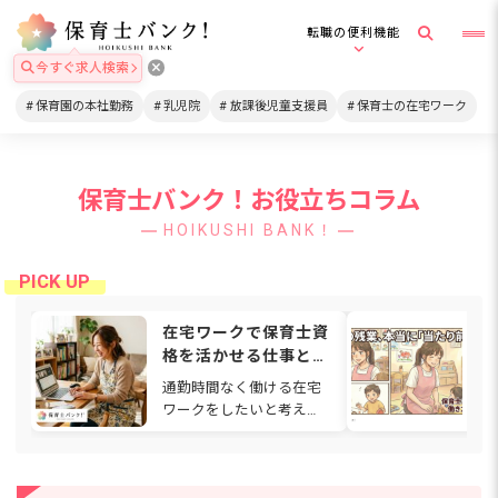
転職の便利機能
今すぐ求人検索
保育園の本社勤務
乳児院
放課後児童支援員
保育士の在宅ワーク
保育士バンク！お役立ちコラム
HOIKUSHI BANK！
在宅ワークで保育士資
「
格を活かせる仕事と
い
は？自宅でできる保育
領
通勤時間なく働ける在宅
「
関係の仕事を徹底解説
省
ワークをしたいと考えて
て
3
も「保育士は無理なんじ
が
育
ゃないか…」とあきらめ
帰
ている方はいませんか？
な