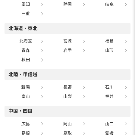
愛知
静岡
岐阜
三重
北海道・東北
北海道
宮城
福島
青森
岩手
山形
秋田
北陸・甲信越
新潟
長野
石川
富山
山梨
福井
中国・四国
広島
岡山
山口
島根
鳥取
愛媛