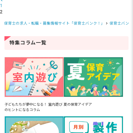
1
2
保育士の求人・転職・募集情報サイト「保育士バンク！」
保育士バンク
特集コラム一覧
子どもたちが夢中になる！ 室内遊び
夏の保育アイデア
のヒントになるコラム