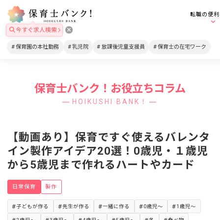
転職の便利
今すぐ求人検索
保育園の本社勤務
乳児院
放課後児童支援員
保育士の在宅ワーク
保育士バンク！お役立ちコラム
HOIKUSHI BANK！
【動画あり】保育ですぐ使えるバレンタ
イン製作アイデア20選！0歳児・１歳児
から5歳児まで作れるハートやカード
日常保育
製作
子どもが作る
先生が作る
一緒に作る
0歳児～
1歳児～