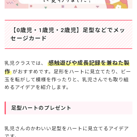
先生が作る折り紙ハート
ペットボトルでかわいいギフトボックス
折り紙で作るハートボックス
Q&Aでわかる！バレンタインを楽しむ保育のアイ
【0歳児・1歳児・2歳児】足型などでメッ
デア
セージカード
Q1. バレンタイン製作のねらい、月案にどう書く？
Q2. バレンタイン製作の導入に使えるアイデアを教え
て！
Q3. チョコの持ち込みに悩む…園ではどう対応したら
感触遊びや成長記録を兼ねた製
乳児クラスでは、
よい？
Q4. バレンタインの由来、子どもへの説明の仕方は？
作
がおすすめです。足形をハートに見立てたり、ビー
玉を転がして模様を作ったりと、乳児さんでも取り組
バレンタインの製作を通して、友だちや家族に感
謝の想いを伝えよう
めるアイデアを紹介します。
足型ハートのプレゼント
乳児さんのかわいい足型をハートに見立てるアイデア
です。