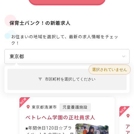
保育士バンク！の新着求人
お住まいの地域を選択して、最新の求人情報をチェッ
ク！
選択されていません
市区町村を選択してください
東京都清瀬市
児童養護施設
ベトレヘム学園の正社員求人
ア
■年間休日120日☆プラ
ア