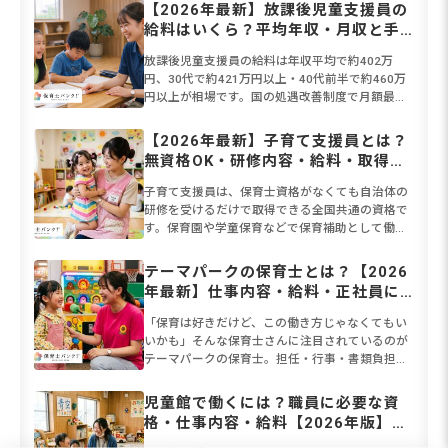
【2026年最新】放課後児童支援員の
給料はいくら？平均年収・月収と手
取りの相場、給料を上げる方法を解
放課後児童支援員の給料は年収平均で約402万
説
円、30代で約421万円以上・40代前半で約460万
円以上が相場です。国の処遇改善制度で月額最大3
万円・年間39.4万円の加算も実施中。保育士資格
があれば認...
【2026年最新】子育て支援員とは？
無資格OK・研修内容・給料・取得方
法をまるごと解説
子育て支援員は、保育士資格がなくても自治体の
研修を受けるだけで取得できる全国共通の資格で
す。保育園や学童保育などで保育補助として働け
ます。2026年度から本格実施される「こども誰で
も通園制度」により保...
テーマパークの保育士とは？【2026
年最新】仕事内容・給料・正社員に
なる方法を解説
「保育は好きだけど、この働き方じゃなくてもい
いかも」そんな保育士さんに注目されているのが
テーマパークの保育士。担任・行事・書類負担が
なく、資格を活かして働ける意外な職場として人
気を集めています。仕事は...
児童館で働くには？職員に必要な資
格・仕事内容・給料【2026年版】保
育園との違いも解説