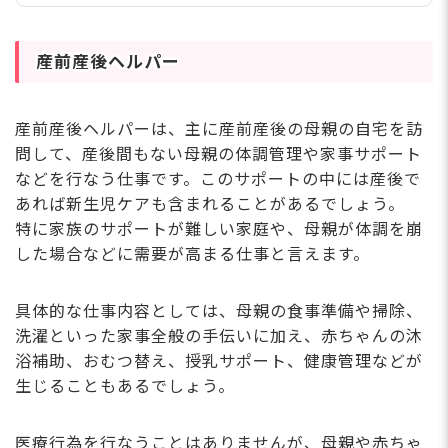
事の概要や無資格でも働けるのかについ
て解説します。また、保育補助の具体的
な仕事内容や保育補助がやってはいけな
産前産後ヘルパー
いこと、保育補助の求人状況なども一緒
に確認しておきましょう。 保育補助と
は 保育補助とは、保育現場で働く保育
産前産後ヘルパーは、主に産前産後の母親の自宅を訪
士さんの業務をサポートする仕事です。
問して、産後間もない母親の体調管理や家事サポート
保育士不足の解消や業務負担の軽減、保
などを行なう仕事です。このサポートの中には産後で
護者からのさまざまなニーズに応えるた
めに、保育所や認定こども園などのさま
あれば新生児ケアも含まれることがあるでしょう。
ざまな保育施設で求人の募集がされてい
特に家族のサポートが難しい家庭や、母親が体調を崩
ます。 あくまで保育士
した場合などに需要が高まる仕事と言えます。
具体的な仕事内容としては、母親の食事準備や掃除、
洗濯といった家事全般の手伝いに加え、赤ちゃんの沐
浴補助、おむつ替え、授乳サポート、健康管理などが
生じることもあるでしょう。
医療行為を行なうことはありませんが、母親や赤ちゃ