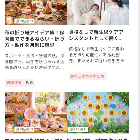
資格なしで新生児ケアア
秋の折り紙アイデア集！保
シスタントとして働くに
育園でできるねらい・折り
は？新生児ケアに携わる
方・製作を月別に解説
資格なしで新生児ケアに携わ
ために知っておきたいこ
る方法や可能性がある勤務
スポーツ・食欲・読書の秋。保
と
先、またそれに近い働き方が
育園でも、季節を感じられる活
できる職種について解説して
動を取り入れたい時季ですね。
いきます。
なかでも秋の折り紙は、季節の
保育士以外のお仕事
自然や食べものに親しめる食
日常保育
製作
育・製作にもつながります。こ
の記事では、保育園で楽しめる
秋の折...