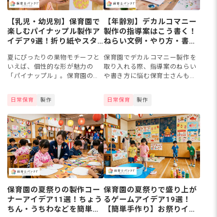
【乳児・幼児別】保育園で
【年齢別】デカルコマニー
楽しむパイナップル製作ア
製作の指導案はこう書く！
イデア9選！折り紙やスタ
ねらい文例・やり方・書き
ンプで楽しもう
方のコツ
夏にぴったりの果物モチーフと
保育園でデカルコマニー製作を
いえば、個性的な形が魅力の
取り入れる際、指導案のねらい
「パイナップル」。保育園の製
や書き方に悩む保育士さんもい
作に取り入れることで、子ども
るでしょう。デカルコマニー
たちが夏の季節感や果物への興
は、絵の具を転写して左右対称
日常保育
製作
日常保育
製作
味を持つきっかけになります。
の模様を作る技法で、筆を使わ
本記事では、保育園で楽しめる
ず低年齢児クラスから楽しめま
パイナ...
す。こ...
保育園の夏祭りの製作コー
保育園の夏祭りで盛り上が
ナーアイデア11選！ちょう
るゲームアイデア19選！
ちん・うちわなどを簡単に
【簡単手作り】お祭りイベ