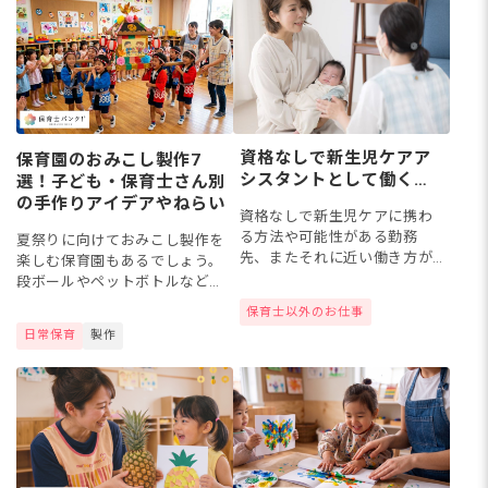
とい...
に見立て...
資格なしで新生児ケアア
保育園のおみこし製作7
シスタントとして働くに
選！子ども・保育士さん別
は？新生児ケアに携わる
の手作りアイデアやねらい
資格なしで新生児ケアに携わ
ために知っておきたいこ
る方法や可能性がある勤務
夏祭りに向けておみこし製作を
と
先、またそれに近い働き方が
楽しむ保育園もあるでしょう。
できる職種について解説して
段ボールやペットボトルなど身
いきます。
近な材料を使ってさまざまなお
保育士以外のお仕事
みこしを作れるとよいですね。
日常保育
製作
今回は、子ども・保育士さん向
けにおみこし製作のアイデア7選
を...