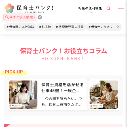
転職の便利機能
今すぐ求人検索
保育園の本社勤務
乳児院
放課後児童支援員
保育士の在宅ワーク
保育士バンク！お役立ちコラム
HOIKUSHI BANK！
保育士資格を活かせる
在
仕事45選！一般企
格
業・在宅・福祉など働
は
「今の園を辞めたい。で
通
ける場所を解説
関
も、保育士資格をムダに
ワ
【2026年】
したくない…」と感じて
も
いませんか。人間関係や
ゃ
待遇、働き方に悩み、別
て