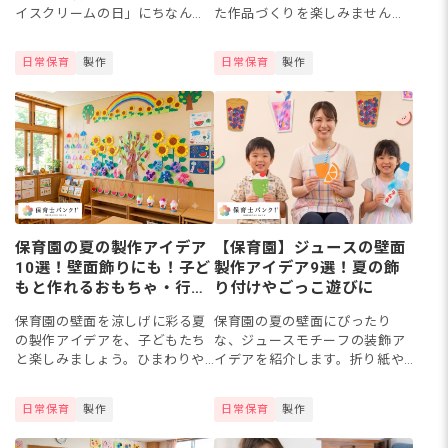
イスクリームの日」にちなんで
た作品づくりを楽しみません
楽しむクラスもあるでしょう。
か。貝殻を使う際は、洗浄・消
折り紙やフラワーペーパー、紙
毒などの下準備をしておくと、
日常保育
製作
日常保育
製作
粘土など身近な素材を使えば、
安全に製作できます。この記事
乳児から幼児まで簡単にアイス
では、拾った貝殻で作るペン立
ク...
てやア...
保育園の夏の製作アイデア
【保育園】ジュースの壁面
10選！壁面飾りにも！子ど
製作アイデア9選！夏の飾
もと作れるおもちゃ・行事
り付けやごっこ遊びに
アイテムも紹介
保育園の壁面を涼しげに彩る夏
保育園の夏の壁面にぴったり
の製作アイデアを、子どもたち
な、ジュースモチーフの装飾ア
と楽しみましょう。ひまわりや
イデアを紹介します。折り紙や
あじさい、せみなど夏ならでは
カラーフィルム、丸シールなど
のモチーフを取り入れれば、季
身近な素材で、カラフルなジュ
日常保育
製作
日常保育
製作
節感あふれる壁面装飾になりま
ースを平面で手軽に作れます
すよ。今回は、保育園で子ども
よ。壁一面をジューススタンド