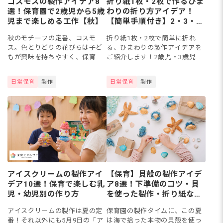
コスモスの製作アイデア8
折り紙1枚・2枚で作るひま
選！保育園で2歳児から5歳
わりの折り方アイデア！
児まで楽しめる工作【秋】
【簡単手順付き】2・3・
4・5歳児向けに紹介
秋のモチーフの定番、コスモ
折り紙1枚・2枚で簡単に折れ
ス。色とりどりの花びらは子ど
る、ひまわりの製作アイデアを
もが興味を持ちやすく、保育園
ご紹介します！2歳児・3歳児か
の製作遊びにぴったりのお花で
ら楽しめる簡単な折り方や、4歳
す。この記事では、2歳児から楽
児・5歳児向けの2枚を組み合わ
日常保育
製作
日常保育
製作
しめるスタンプやステンシルか
せた折り方など、年齢に合わせ
ら、年長クラス向けの折り紙・
た内容をまとめました。折り...
PE...
アイスクリームの製作アイ
【保育】貝殻の製作アイデ
デア10選！保育で楽しむ乳
ア8選！下準備のコツ・貝
児・幼児別の作り方
を使った製作・折り紙など
で作る壁面飾り
アイスクリームの製作は夏の定
保育園の製作タイムに、この夏
番！それ以外にも5月9日の「ア
は海で拾った本物の貝殻を使っ