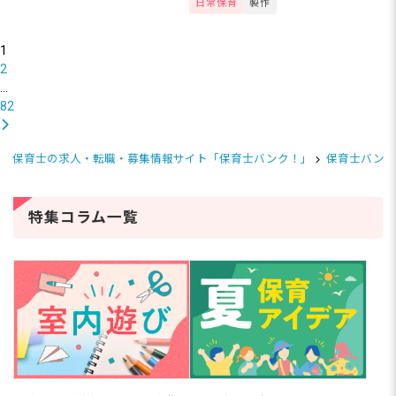
日常保育
製作
ク可能な仕事を紹介します。
を飾る場合も多いかもしれませ
ん。今回は、保育園で楽しめる
星の製...
1
2
…
82
保育士の求人・転職・募集情報サイト「保育士バンク！」
保育士バンク
特集コラム一覧