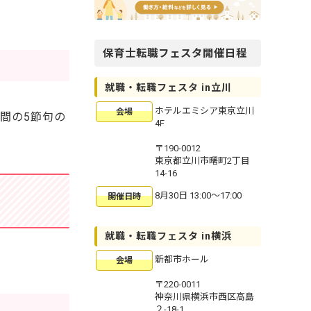
保育士転職フェスタ開催日程
就職・転職フェスタ in立川
ホテルエミシア東京立川
会場
間の5節句の
4F
〒190-0012
東京都立川市曙町2丁目
14-16
8月30日 13:00〜17:00
開催日時
就職・転職フェスタ in横浜
新都市ホール
会場
〒220-0011
神奈川県横浜市西区高島
２-18-1