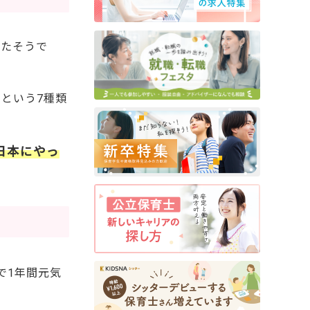
ったそうで
という7種類
日本にやっ
で1年間元気