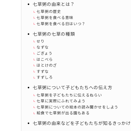
七草粥の由来とは？
七草粥の歴史
七草粥を食べる意味
七草粥を食べる日はいつ？
七草粥の七草の種類
せり
なずな
ごぎょう
はこべら
ほとけのざ
すずな
すずしろ
七草粥について子どもたちへの伝え方
七草粥を子どもたちに伝えるねらい
七草に実際にふれてみよう
七草粥についての絵本の読み聞かせをしよう
給食で七草粥が出る園もある
七草粥の由来などを子どもたちが知るきっかけ