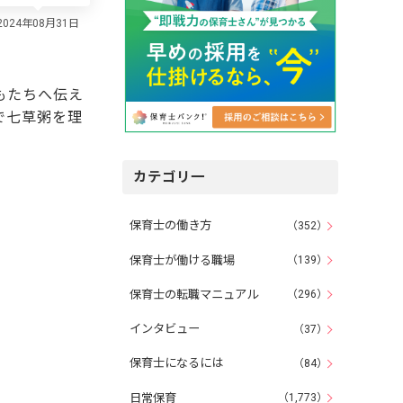
もたちへ伝え
で七草粥を理
カテゴリ一
保育士の働き方
（352）
保育士が働ける職場
（139）
保育士の転職マニュアル
（296）
インタビュー
（37）
保育士になるには
（84）
日常保育
（1,773）