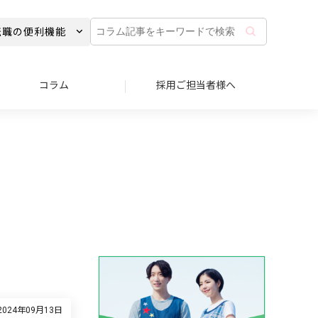
コ
転職の便利機能
ラ
ム
記
事
コラム
採用ご担当者様へ
を
キ
ー
ワ
ー
ド
で
検
索
024年09月13日