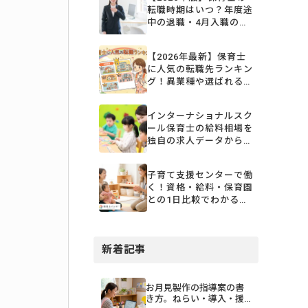
転職時期はいつ？年度途
中の退職・4月入職のス
ケジュール
【2026年最新】保育士
に人気の転職先ランキン
グ！異業種や選ばれる職
場を一挙公開
インターナショナルスク
ール保育士の給料相場を
独自の求人データから詳
しく解説
子育て支援センターで働
く！資格・給料・保育園
との1日比較でわかる仕
事内容
新着記事
お月見製作の指導案の書
き方。ねらい・導入・援