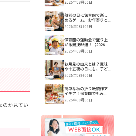
助を年齢別に解説【保
2026年08月06日
育】
敬老の日に保育園で楽し
めるゲーム。お年寄りと
交流できる遊びや伝承遊
2026年08月06日
びのアイデア
保育園の運動会で盛り上
がる競技56選！【2026年
版】0・1・2・3・4・5歳
2026年08月06日
児別・ねらいや親子競
技、プログラム例も紹介
お月見の由来とは？意味
や十五夜の日にち、子ど
もへの伝え方【2026年最
2026年08月06日
新】
簡単な秋の折り紙製作ア
イデア！保育園でもみ
じ・きのこ・トンボを作
2026年08月05日
ろう
なのか見てい