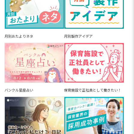
保育士を辞めた次の仕事は、療育・学童・事務・
在宅ワークなど資格や経験を活かせる選択肢が14
種以上あります。保育士有資格者の約6割がすでに
保育園以外の道を選んでいる現実も。「辞めたあ
と何しよう」「転職先...
託児所とは？保育士の仕事内容・給
料・保育園との違いを分かりやすく
月別おたよりネタ
月別製作アイデア
解説
託児所とは、さまざまな形態の認可外保育園のこ
とです。企業内や病院で行われる保育や、商業施
設内の一時保育などがあたりますが、保育士さん
は、一般的な園との違いや働きやすさが気になり
ますよね。この記事では、...
企業内保育所とは?【2026年版】メ
リット・デメリットや給料・求人例
を解説
「もう持ち帰り仕事は限界…」「少人数の保育が
したい」などといったそんな悩みを抱える保育士
バンクル星座占い
保育施設で正社員として働きたい！
さんから、注目されているのが企業内保育所で
す。定員10〜30名の少人数制で、行事や書類業務
が少なく、持ち帰り仕事...
【2026年最新】子育て支援員の資格
取得方法。費用無料の研修内容・働
ける職場・保育士との違いまで解説
子育て支援員の資格取得方法は、自治体が実施す
る「子育て支援員研修」を修了することです。18
歳以上なら無資格・未経験でも受講でき、保育所