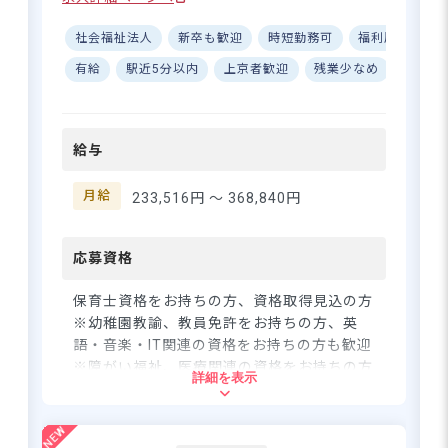
制、事務作業の業務分業で一
人に負担がかからない♪ ■未
社会福祉法人
新卒も歓迎
時短勤務可
福利厚生充実
経験・ブランク歓迎！研修充
実で安心スタート ーー【のび
有給
駅近5分以内
上京者歓迎
残業少なめ
退職金
2年目から賞与4.4カ月♪子どもた
のび育つ子どもたち、のびの
ちの生活を支えるスタッフを募集
び働ける保育士】 若草保育園
中です
では、子ども一人ひとりの
給与
「やってみたい！」を尊重す
る保育を実践中♪ 遊びや季節
さらに詳しい
行事、体験活動を通じて、子
月給
233,516円 〜
368,840円
求人情報
へ
どもの自主性を育てていま
登録・相談無料
す。保育士も笑顔で働ける環
境づくりに注力しており、複
応募資格
希望に合う求人の
数担任制で悩みを抱え込ま
紹介を受ける
ず、チームで協力しながら保
保育士資格をお持ちの方、資格取得見込の方
育ができます。月給233,516円
※幼稚園教諭、教員免許をお持ちの方、英
～368,840円と安定した収入も
語・音楽・IT関連の資格をお持ちの方も歓迎
魅力です！ ーー【安心して長
※障がい福祉、医療関連の資格をお持ちの方
詳細を表示
く働ける、あなた想いの職場
も歓迎 ※新卒や初心者の方、ブランクがあ
環境】 残業は月平均3時間と少
る方も歓迎
なく、急なお休みにも対応で
きる体制あり◎完全週休2日制