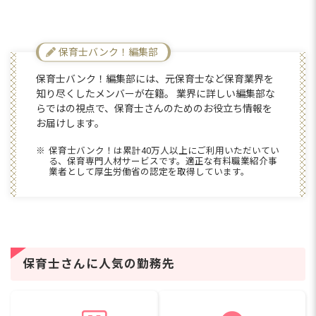
ちのために良いことを考えら
【賞与実績72万円／月給28.9万円
れる」「やりたいことが尊重
～】家賃補助8万円！年間休日123
される」という声も。男性保
保育士バンク！編集部
日＆残業月1.7h
育士も活躍中で、みんなが楽
しくやりがいを持って働ける
保育士バンク！編集部には、元保育士など保育業界を
職場です♪将来のリーダー候
知り尽くしたメンバーが在籍。 業界に詳しい編集部な
補としても期待しています！
さらに詳しい
らではの視点で、保育士さんのためのお役立ち情報を
求人情報
へ
お届けします。
登録・相談無料
保育士バンク！は累計40万人以上にご利用いただいてい
希望に合う求人の
る、保育専門人材サービスです。適正な有料職業紹介事
紹介を受ける
業者として厚生労働省の認定を取得しています。
保育士さんに人気の勤務先