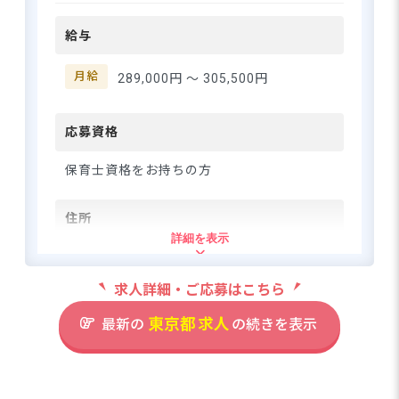
さらに詳しい
交流が魅力です♪子どもたち
求人情報
へ
給与
の「できた！」の瞬間や、
登録・相談無料
日々の成長に寄り添える喜び
がいっぱい。園名の通り、子
月給
希望に合う求人の
289,000円 〜
305,500円
紹介を受ける
どもたちもスタッフも「うれ
しい」気持ちで過ごせる環境
づくりを大切にしています。
応募資格
保育の答えは1つではないとい
う考えのもと、スタッフ全員
保育士資格をお持ちの方
でアイデアを出し合い、より
良い保育を作り上げていきま
住所
しょう☆ ーー【あなたの成長
詳細を表示
をしっかりサポート！安心し
東京都大田区南雪谷3-11-9
て働ける環境です】 「人を大
事にし、人を育てる」という
求人詳細・ご応募はこちら
理念のもと、充実した研修制
東急池上線「雪が谷大塚」駅徒歩9分
度を整えています◎現場です
※自転車通勤可（敷地内に駐輪スペース
東京都
求人
最新の
の続きを表示
ぐに役立つ入社時研修がある
完備）
ので、ブランクがある方も安
心してスタートできます。先
輩スタッフからは「子どもた