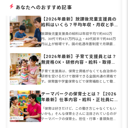
あなたへのおすすめ記事
【2026年最新】放課後児童支援員の
給料はいくら？平均年収・月収と手
取りの相場、給料を上げる方法を解
放課後児童支援員の給料は年収平均で約402万
説
円、30代で約421万円以上・40代前半で約460万
円以上が相場です。国の処遇改善制度で月額最大3
万円・年間39.4万円の加算も実施中。保育士資格
があれば認...
【2026年最新】子育て支援員とは？
無資格OK・研修内容・給料・取得方
法をまるごと解説
子育て支援員は、保育士資格がなくても自治体の
研修を受けるだけで取得できる全国共通の資格で
す。保育園や学童保育などで保育補助として働け
ます。2026年度から本格実施される「こども誰で
も通園制度」により保...
テーマパークの保育士とは？【2026
年最新】仕事内容・給料・正社員に
なる方法を解説
「保育は好きだけど、この働き方じゃなくてもい
いかも」そんな保育士さんに注目されているのが
テーマパークの保育士。担任・行事・書類負担が
なく、資格を活かして働ける意外な職場として人