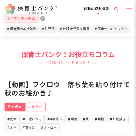
転職の便利機能
今すぐ求人検索
保育園の本社勤務
乳児院
放課後児童支援員
保育士の在宅ワーク
保育士バンク！お役立ちコラム
HOIKUSHI BANK！
【動画】フクロウ 落ち葉を貼り付けて
秋のお絵かき♪
日常保育
お絵かき
動画
一緒に作る
4歳児～
環境
秋
動物
お絵描き
木材
葉っぱ
ストロー