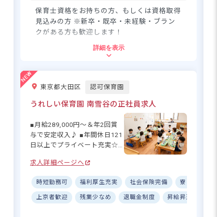
求人情報
へ
長していきませんか？ ーー
保育士資格をお持ちの方、もしくは資格取得
【ワークライフバランスを大
登録・相談無料
見込みの方 ※新卒・既卒・未経験・ブラン
切にする職場環境】 月給
クがある方も歓迎します！
希望に合う求人の
225,900円～255,500円と安定
紹介を受ける
詳細を表示
した収入に加え、賞与は年3回
住所
支給！残業は月平均4時間と少
なめで、無理なく働ける環境
東京都杉並区下高井戸3-31-11
です◎ 年間休日120日に加
東京都大田区
認可保育園
え、リフレッシュ休暇（年5
日）やお誕生日休暇（年1日）
うれしい保育園 南雪谷の正社員求人
京王井の頭線「西永福駅」より徒歩14分
など、プライベートも充実で
■自転車通勤OK
きる休暇制度も整っています
■月給289,000円～＆年2回賞
♪ 頑張りをしっかり評価する
与で安定収入♪ ■年間休日121
体制も整っているので、長く
日以上でプライベート充実☆
安心して働ける職場です☆
■残業少なめ＆持ち帰りなしで
求人詳細ページへ
働きやすい◎ ■充実の研修制
あなたの温かい笑顔と保育の専門
度で成長をサポート！ ーー
性で、子どもたちの心を豊かに育
時短勤務可
福利厚生充実
社会保険完備
寮・住宅・
【子どもたちと"うれしい"気持
みましょう
ちを分かち合える保育園】 高
上京者歓迎
残業少なめ
退職金制度
昇給昇進あり
齢者施設を併設する特色ある
環境で、世代を超えた温かな