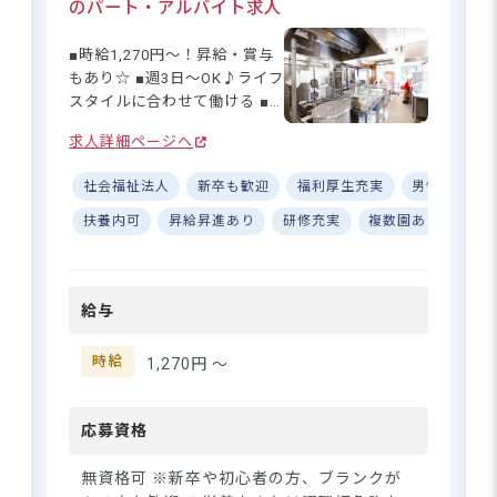
仕事とプライベートのバラン
のパート・アルバイト求人
■自転車通勤可（園内に無料駐輪場あ
スをしっかり保てます◎ シフ
り）
トも7:30～や10:00～など複数
■時給1,270円～！昇給・賞与
パターンから選べるので、ご
もあり☆ ■週3日～OK♪ライフ
自身のライフスタイルに合わ
スタイルに合わせて働ける ■
せて無理なく続けられますよ
無資格の方も大歓迎◎一緒に
☆
求人詳細ページへ
始めませんか ■八王子・町田
駅チカ徒歩1分！時給1,450円、一
エリアで11施設展開の安定法
部時間帯は時給1,550円で稼ぎやす
社会福祉法人
新卒も歓迎
福利厚生充実
男性保育士
人☆ ーー【子どもたちの「食
い！
べる喜び」を一緒につくりま
扶養内可
昇給昇進あり
研修充実
複数園あり
設
せんか♪】 敬愛学園では、食
事はただの栄養補給ではな
さらに詳しい
く、子どもたちの成長と笑顔
求人情報
へ
給与
を育む大切な時間と考えてい
登録・相談無料
ます☆ 調理室の様子を子ども
たちが見学できる「調理保
時給
希望に合う求人の
1,270円 〜
紹介を受ける
育」や、野菜を自分たちで育
てて収穫する「栽培保育」な
ど、食の楽しさや大切さを伝
応募資格
える取り組みを積極的に行っ
ています◎ あなたが丁寧につ
無資格可 ※新卒や初心者の方、ブランクが