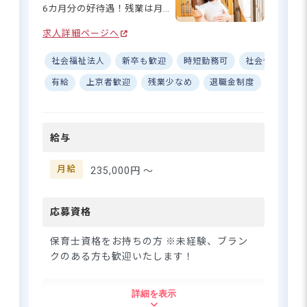
あり、頑張りがしっかり還元
※自転車通勤OK
6カ月分の好待遇！残業は月平
されるのも魅力の一つです。
均8h、持ち帰りは原則無し。
■近隣エリアからのアクセスをご紹介
求人詳細ページへ
手書き作業を減らし、業務は
北区（赤羽周辺）から：約13分 「赤羽
分担しながら一人あたりの負
駅」からJRで1駅5分！駅チカ感覚で通勤
社会福祉法人
新卒も歓迎
時短勤務可
社会保険完備
担を減らしており、働きやす
可能です。
い環境を整えています。引っ
有給
上京者歓迎
残業少なめ
退職金制度
昇給昇
台東区（上野周辺）から：約15分 「上野
越し代補助や最大82,000円の
駅」からJRで1駅7分。主要駅からのアク
住宅補助制度など福利厚生も
セスも抜群です。
充実！入職後は、先輩職員が
足立区（江北周辺）から：約20〜25分
給与
一から丁寧にサポートします
舎人ライナー「熊野前駅」経由でスグ。
ので、未経験・ブランクのあ
荒川を渡ってすぐの好立地です。
る方も安心して働いていけま
月給
235,000円 〜
埼玉県（川口市周辺）から：約20〜25分
すよ。
「川口駅」から赤羽乗り換えで20分程
度。実は埼玉県からも通いやすいエリア
応募資格
です。
埼玉県（草加市周辺）から：約40〜45分
保育士資格をお持ちの方 ※未経験、ブラン
「北千住駅」経由などでアクセス可能。
クのある方も歓迎いたします！
住所
詳細を表示