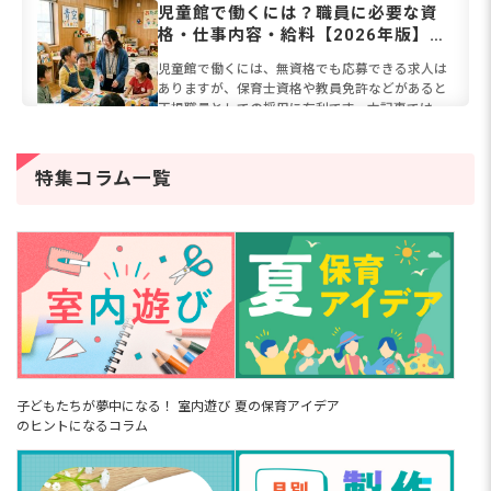
気を集めています。仕事は...
児童館で働くには？職員に必要な資
格・仕事内容・給料【2026年版】保
育園との違いも解説
児童館で働くには、無資格でも応募できる求人は
ありますが、保育士資格や教員免許などがあると
正規職員としての採用に有利です。本記事では、
放課後児童支援員と児童厚生員の資格要件・取得
方法から、児童館職員の具...
病児保育の仕事内容とは？【2026
特集コラム一覧
年】必要資格や1日の流れ、給料、働
くメリット＆デメリット
病児保育士とは、風邪などの病中や回復期で集団
生活が難しい子どもを専門に預かる保育士です。
かつてコロナ禍を経て感染症への関心が高まった
こともあり、2026年現在も共働き世帯の増加を背
景に、病児保育のニー...
【動画付き】4歳児の手作りおもちゃ
12選！紙コップ・牛乳パックなどで
簡単に作れるアイデア集
4歳児の手作りおもちゃは、紙コップや牛乳パッ
クなど身近な素材で簡単に作れます。「自分で作
れた！」という達成感が、子どもの創作意欲や友
子どもたちが夢中になる！ 室内遊び
夏の保育アイデア
だちとの関わりを育むきっかけになるでしょう。
のヒントになるコラム
本記事では、作ったあとに...
保育士を辞めた次の仕事は療育・学
童・事務が定番！次にできる職種14
選と選び方