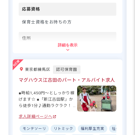
と、スタッフ全員で意見を出
希望に合う求人の
紹介を受ける
し合い、よりよい保育を創り
応募資格
上げていく環境です。園名の
通り、子どもたちもスタッフ
保育士資格をお持ちの方
も「うれしい」と感じられる
毎日を大切にしています☆ ー
住所
ー【充実の待遇とキャリアサ
詳細を表示
ポートで、長く活躍できる職
東京都台東区上野7丁目
場】 月給289,000円～からス
タート！ブランクがある方も
安心の充実した入社時研修
JR山手線、京浜東北線、常磐線、宇都宮
東京都練馬区
認可保育園
で、スムーズに保育士として
線・高崎線、東京メトロ銀座線、日比谷
の第一歩を踏み出せます◎ 多
線「上野」駅より徒歩2分
マグハウス江古田のパート・アルバイト求人
彩な研修プログラムで、着実
※自転車通勤可（敷地内に駐輪スペース
にスキルアップが可能。先輩
完備）
■時給1,450円～としっかり稼
スタッフからは「子どものた
げます☆ ■「新江古田駅」か
めに良いことを考えられる」
ら徒歩1分♪通勤ラクラク！ ■
「やりたいことが尊重され
残業なし・持ち帰りなし！メ
る」という声も。男性保育士
求人詳細ページへ
リハリある働き方◎ ■複数シ
「働きやすさ」で選ぶなら。ゆと
も活躍中の、風通しの良い職
フトパターンありで柔軟に働
りの休日と安定の給与で、笑顔の
場環境です♪
モンテソーリ
リトミック
福利厚生充実
社会保険完
ける☆ ーー【子どもたちの笑
保育を。