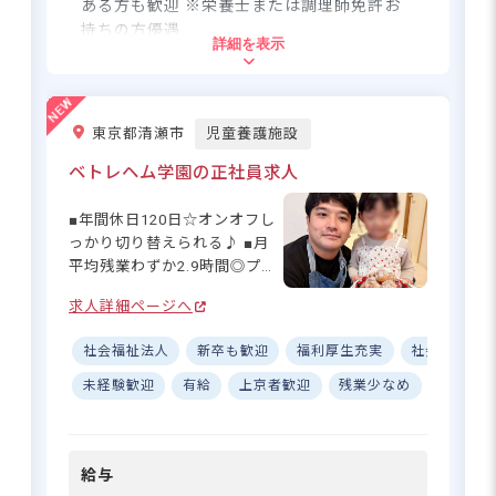
くった一皿が、子どもたちの
ある方も歓迎 ※栄養士または調理師免許お
「おいしい！」という笑顔に
持ちの方優遇
詳細を表示
直結する、やりがいあふれる
職場です♪ ーー【無理なく、
住所
長く働き続けられる環境が整
っています◎】 週3日～勤務
東京都清瀬市
児童養護施設
【社会福祉法人敬愛学園 敬愛こども園】東
OK、昇給・賞与ありと、パー
京都八王子市散田町5-3-1
トでも安心して長く働ける環
ベトレヘム学園の正社員求人
境を整えています☆ タブレッ
トや保育システムの導入で施
配属先の施設による
■年間休日120日☆オンオフし
設全体のデジタル化を推進
っかり切り替えられる♪ ■月
し、スタッフ一人ひとりの負
■マイカー・バイク・自転車通勤可（駐
平均残業わずか2.9時間◎プラ
担を軽減する工夫も◎ 複数担
輪場利用可／民間駐車場利用可※月額は
イベートも充実☆ ■2年目から
任制による分業体制や、勤務
地域により異なるため、採用後に各施設
求人詳細ページへ
賞与4.4カ月分♪しっかり稼げ
時間内に事務作業時間を設け
より案内いたします）
る環境◎ ■マイカー・自転車
るなど、効率よく働ける仕組
社会福祉法人
新卒も歓迎
福利厚生充実
社会保険完
通勤OK☆無料駐車場・駐輪場
みが整っているので、家事や
完備♪ ーー【一人ひとりの子
未経験歓迎
有給
上京者歓迎
残業少なめ
退職金
育児との両立もしやすい職場
どもに、真剣に向き合える場
です♪ 丁寧なサポートだけで
所】 カトリックの精神を受け
子どもの笑顔と食をつなぐ、やり
なく、研修制度もあるので、
継ぐベトレヘム学園。ここで
がいたっぷり調理のお仕事です♪
キャリアップも目指せます！
給与
は「子どもたちの権利を守