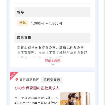
3〜5歳児対象の認可保育所で
す！アットホームな雰囲気の
給与
中で、子供たちが楽しみなが
らもしっかりとマナーを学べ
る環境づくりを大切にしてい
時給
1,300円 〜
1,500円
ます。かわいい子供たちと明
るいスタッフに囲まれて、
日々の成長を間近で見守れる
応募資格
のが一番のやりがいです。
個々の職員ともしっかり向き
保育士資格をお持ちの方、取得見込みの方
合う社風なので、あなたの個
※保育業務、または子育て経験がある方歓迎
性を活かしてご活躍いただけ
※新卒・初心者、ブランク可
詳細を表示
ます。 ーー【プライベートも
大切にできる柔軟な環境◎】
住所
当園ではスタッフが無理なく
働ける環境を整えています！
東京都葛飾区
認可保育園
東京都荒川区西尾久4-27-1ヴェルデ西尾久1
残業は一切なく、勤務時間も9
F
時～13時、14時～18時等のシ
ひのか保育園の正社員求人
フト制に加え、勤務時間の相
談にも応じます。また、パー
JR線「尾久駅」徒歩5分
ボーナスは初年度から計3.5～
トの方にも賞与支給の実績が
都電荒川線「荒川遊園地前駅」徒歩5分
4.5カ月分・2年目以降は計5～