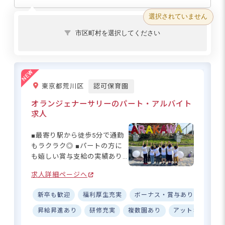
選択されていません
市区町村を選択してください
東京都荒川区
認可保育園
オランジェナーサリーのパート・アルバイト
求人
■最寄り駅から徒歩5分で通勤
もラクラク◎ ■パートの方に
も嬉しい賞与支給の実績あり
♪ ■残業なし＆勤務時間は相
求人詳細ページへ
談可能！ ■令和3年新設の綺麗
な園で働ける◎ ーー【明るい
新卒も歓迎
福利厚生充実
ボーナス・賞与あり
ブラン
笑顔に囲まれて働く喜びを実
感！】 オランジェナーサリー
昇給昇進あり
研修充実
複数園あり
アットホーム
は、令和3年4月に新設された