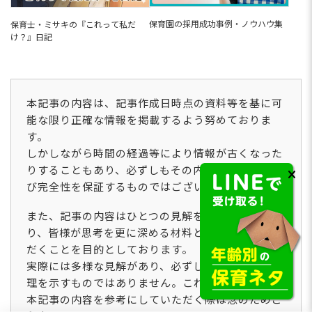
や学童等で即戦力として働けます。本記事では、
専門研修の内容・専門研...
幼稚園も保育園も経験して11年
保育園の採用成功事例・ノウハウ集
保育士・ミサキの『これって私だ
目。“やりたい保育”を実現できるオー
け？』日記
プニング保育園への転職
幼稚園と保育園の勤務を経て、10年以上、現場で
子どもたちと向き合ってきたHさん。「退職金制
度がある園で働きたい」「自分のやりたい保育を
実現したい」などという想いから、保育士バン
本記事の内容は、記事作成日時点の資料等を基に可
ク！を活用した転職を決意...
保育園事務・幼稚園事務がきつい5つ
能な限り正確な情報を掲載するよう努めておりま
の理由！仕事内容・年収・メリット
す。
まで徹底解説
保育園の事務がきついと感じる最大の理由は、保
しかしながら時間の経過等により情報が古くなった
育士との役割の境界が曖昧になりやすいことで
りすることもあり、必ずしもその内容の正確性およ
す。保育園で事務職の仕事を知りたい方や、仕事
び完全性を保証するものではございません。
に就いてから後悔したくない方、今回は、保育園
事務の仕事内容や業務がきつ...
フリーランス保育士とは？【2026年
また、記事の内容はひとつの見解を示すものであ
版】 働き方・年収・なる方法を解説
り、皆様が思考を更に深める材料としてご活用いた
特定の園に所属せず、自分のスキルと経験を活か
だくことを目的としております。
して自由に働く「フリーランス保育士」。保育士
実際には多様な見解があり、必ずしも唯一絶対の真
不足や働き方の多様化を背景に、需要が急増して
いる新しいワークスタイルです。 今回は、フリー
理を示すものではありません。これらの点につき、
ランス保育士の代表的な...
子どもと関わる仕事36選！資格な
本記事の内容を参考にしていただく際は念のためご
し・未経験OKの職種と年収・種類を