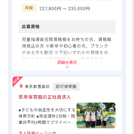
り、最善の利益のために全力
をつくす」という理念が、ス
月給
227,800円 〜
235,000円
さらに詳しい
タッフ一人ひとりの日々の関
求人情報
へ
わりの中に息づいています☆
登録・相談無料
数字や効率よりも、目の前の
応募資格
子どもと真剣に向き合いたい
希望に合う求人の
紹介を受ける
と願うあなたの想いを、大切
児童指導員任用資格格をお持ちの方、資格取
にできる職場です♪ ーー【ム
得見込の方 ※新卒や初心者の方、ブランク
リなく長く働き続けられる、
がある方も歓迎 ※下記いずれかの資格をお
整った職場環境】 月平均残業
持ちの方も応募可能です。 ・教員免許状 ・
詳細を表示
2.9時間と少なく、年間休日
社会福祉士資格
120日を確保◎産前産後・育児
休暇の取得率は100％と、ライ
住所
フステージが変わっても安心
東京都豊島区
認可保育園
して働き続けられます☆さら
東京都清瀬市梅園3-14-23
に入職2年目からは賞与4.4カ
若草保育園の正社員求人
月分と、頑張りがしっかり給
与に反映される仕組みも魅力
■子どもの自主性を大切にする
西武池袋線「秋津駅」より徒歩12分
です♪マイカー通勤もOKで、
保育方針 ■完全週休2日制・残
秋津エリアからアクセスしや
■マイカー・自転車通勤OK（無料駐車
業月平均3時間でプライベート
すいのもうれしいポイントで
場・駐輪場あり）
と仕事を分離◎ ■複数担任
す◎
求人詳細ページへ