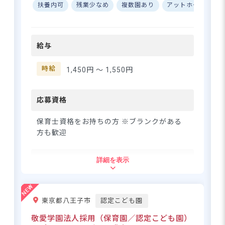
顔があふれる、あたたかな保
扶養内可
残業少なめ
複数園あり
アットホーム
W
育の場所】 マグハウス江古田
は、子どもたちひとりひとり
さらに詳しい
に寄り添った保育を大切にし
求人情報
へ
給与
ている施設です♪ 「新江古田
駅」から徒歩わずか1分という
登録・相談無料
アクセスのよさも、うれしい
時給
1,450円 〜
1,550円
希望に合う求人の
ポイント◎ 時給1,450円スター
紹介を受ける
トでがんばりがしっかり給与
に反映される環境です☆ 交通
応募資格
費も日額上限1,000円まで支給
されるので、安心して通勤い
保育士資格をお持ちの方 ※ブランクがある
ただけます。 ーー【残業な
方も歓迎
し・持ち帰りなし！自分らし
いペースで長く働ける職場】
住所
詳細を表示
「保育の仕事は好きだけど、
残業や持ち帰り業務が心配…」
東京都練馬区豊玉北1-6-2 2階
そんな方にこそ、ぜひ知って
ほしい職場です♪ マグハウス
東京都八王子市
認定こども園
江古田では残業なし・持ち帰
都営大江戸線「新江古田駅」より徒歩1
りなしを徹底しているので、
敬愛学園法人採用（保育園／認定こども園）
分