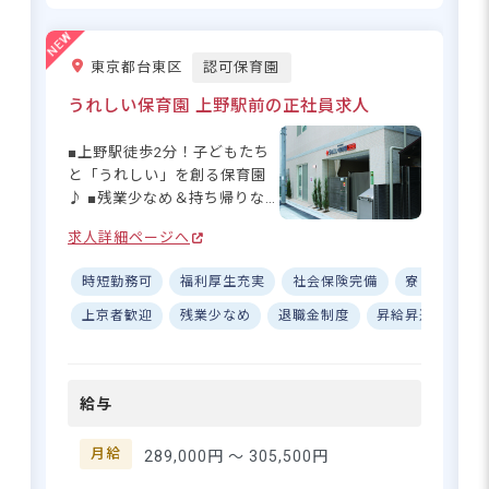
尾久駅から徒歩5分！未経験OK＆
東京都葛飾区新小岩3丁目13-23
賞与ありの環境で自分らしく働き
ませんか！
東京都台東区
認可保育園
JR総武線「新小岩駅」から徒歩10分
うれしい保育園 上野駅前の正社員求人
◆自転車・バイク通勤OK（駐輪場無
さらに詳しい
料）。駅の周辺にはスーパーマーケット
■上野駅徒歩2分！子どもたち
求人情報
へ
や飲食店があり、夕飯などの買い物に便
と「うれしい」を創る保育園
登録・相談無料
利です。
♪ ■残業少なめ＆持ち帰りな
希望に合う求人の
しでプライベート充実◎ ■手
紹介を受ける
求人詳細ページへ
厚い研修で安心のスタート☆
■年間休日121日以上でワーク
時短勤務可
福利厚生充実
社会保険完備
寮・住宅・
ライフバランス◎ ーー【子ど
福利厚生が充実の好環境！賞与年3
もと高齢者の笑顔が溢れる、
上京者歓迎
残業少なめ
退職金制度
昇給昇進あり
回・初年度より最大計4.5カ月分支
温かな保育環境】 上野駅前
給
で、子どもたちの笑顔を育む
保育園です♪ 併設の高齢者施
給与
設との世代間交流を通じて、
さらに詳しい
子どもたちの心も大きく成長
求人情報
へ
します。「人を大事にし、人
月給
289,000円 〜
305,500円
登録・相談無料
を育てる」という理念のも