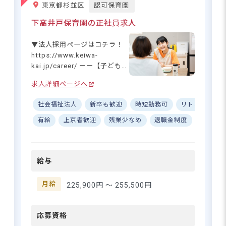
東京都杉並区
認可保育園
住所
に加え、夏季・年末年始休暇
を合わせて10日以上の連休も
下高井戸保育園の正社員求人
可能♪ 育休取得・復帰率
東京都豊島区南大塚1-10-3
100％の実績も安心ポイント。
▼法人採用ページはコチラ！
研修はすべて勤務時間内に行
https://www.keiwa-
JR山手線「大塚駅」より徒歩14分、JR
われ、プライベートも大切に
kai.jp/career/ ーー【子どもも
山手線「巣鴨駅」より徒歩12分、東京メ
しながらスキルアップが叶い
保育士も"いきいき"と輝ける保
トロ丸ノ内線「新大塚駅」より徒歩12分
ます。子どもとしっかり向き
求人詳細ページへ
育園】 下高井戸保育園では、
大塚駅よりバス、「南大塚一丁目」バス
合いながら、自分も成長でき
子どもたちが「いきいきと遊
停下車、徒歩5分
る職場です！
社会福祉法人
新卒も歓迎
時短勤務可
リトミック
び、生活できる」環境づくり
■自転車通勤可（無料駐輪場あり）
を大切にしています。自分も
有給
上京者歓迎
残業少なめ
退職金制度
勤務地
仲間も大切にする心を育む保
育を実践♪ 子どもたちの「や
ってみたい！」という気持ち
給与
を尊重し、一人ひとりの成長
「ここでなら働き続けたい！」子
に寄り添います。京王井の頭
どもの、保育士の、笑顔が溢れる
線「西永福駅」から徒歩圏
月給
225,900円 〜
255,500円
♪
内、自転車通勤もOKなので、
通勤の負担も少なめ☆ 子ども
たちの笑顔があふれる温かな
応募資格
さらに詳しい
保育園で、あなたも一緒に成