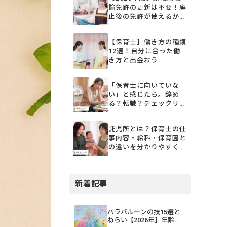
諭免許の更新は不要！廃
止後の免許が使えるかチ
ェックリストと失効時の
再授与手続き
【保育士】働き方の種類
12選！自分に合った働
き方と出会おう
「保育士に向いていな
い」と感じたら。辞め
る？転職？チェックリス
トと悩み別の解消方法
託児所とは？保育士の仕
事内容・給料・保育園と
の違いを分かりやすく解
説
新着記事
パラバルーンの技15選と
ねらい【2026年】年齢・