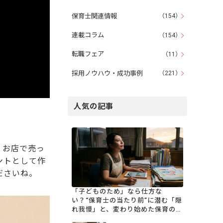
保育士関連情報
（154）
連載コラム
（154）
転職フェア
（11）
採用ノウハウ・成功事例
（221）
人気の記事
、お店で売っ
ントとして作
ださいね。
「子どものため」なら仕方な
い？“保育士の当たり前”に潜む「隠
れ我慢」と、変わり始めた保育の現
場