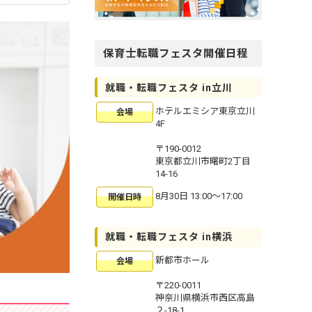
保育士転職フェスタ開催日程
就職・転職フェスタ in立川
ホテルエミシア東京立川
会場
4F
〒190-0012
東京都立川市曙町2丁目
14-16
8月30日 13:00〜17:00
開催日時
就職・転職フェスタ in横浜
新都市ホール
会場
〒220-0011
神奈川県横浜市西区高島
２-18-1