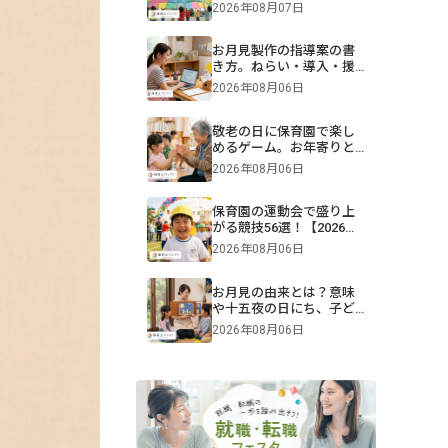
難易度別一覧＆演目構成
2026年08月07日
も！画像付きで紹介
お月見製作の指導案の書
き方。ねらい・導入・援
助を年齢別に解説【保
2026年08月06日
育】
敬老の日に保育園で楽し
めるゲーム。お年寄りと
交流できる遊びや伝承遊
2026年08月06日
びのアイデア
保育園の運動会で盛り上
がる競技56選！【2026年
版】0・1・2・3・4・5歳
2026年08月06日
児別・ねらいや親子競
技、プログラム例も紹介
お月見の由来とは？意味
や十五夜の日にち、子ど
もへの伝え方【2026年最
2026年08月06日
新】