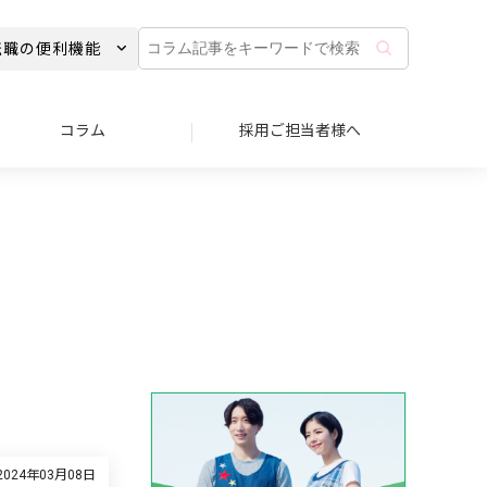
コ
転職の便利機能
ラ
ム
記
事
コラム
採用ご担当者様へ
を
キ
ー
ワ
ー
ド
で
検
索
024年03月08日