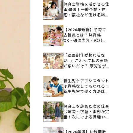
保育士資格を活かせる仕
事45選！一般企業・在
宅・福祉など働ける場所
を解説【2026年】
【2026年最新】子育て
支援員とは？無資格
OK・研修内容・給料・
取得方法をまるごと解説
「壁面制作が終わらな
い…」これって私の要領
が悪いだけ？ 厚労省デ
ータ「平均残業月3時
間」の裏にある保育士の
新生児ケアアシスタント
リアル
は資格なしでもなれる！
新生児室で働く方法は？
保育補助・ベビーシッタ
ーなど
保育士を辞めた次の仕事
は療育・学童・事務が定
番！次にできる職種14
選と選び方
【2026年版】幼稚園教