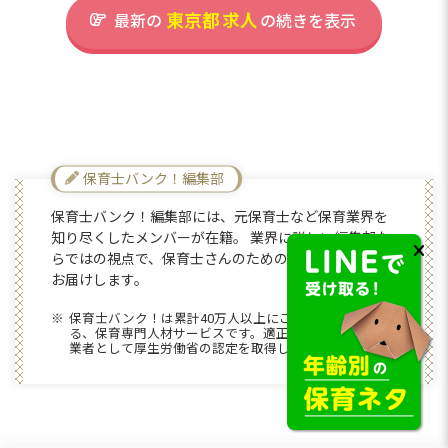
東京都
求人
最新の
の続きを表示
住所
東京都町田市南町田4丁目29番12号
東急田園都市線「南町田グランベリーパ
ーク駅」から徒歩3分
保育士バンク！編集部
保育士バンク！編集部には、元保育士など保育業界を
知り尽くしたメンバーが在籍。 業界に詳しい編集部な
借り上げ社宅・住宅手当あり！最
らではの視点で、保育士さんのためのお役立ち情報を
寄り駅から徒歩3分なので利便性は
お届けします。
抜群！
保育士バンク！は累計40万人以上にご利用いただいてい
る、保育専門人材サービスです。適正な有料職業紹介事
業者として厚生労働省の認定を取得しています。
さらに詳しい
求人情報
へ
登録・相談無料
希望に合う求人の