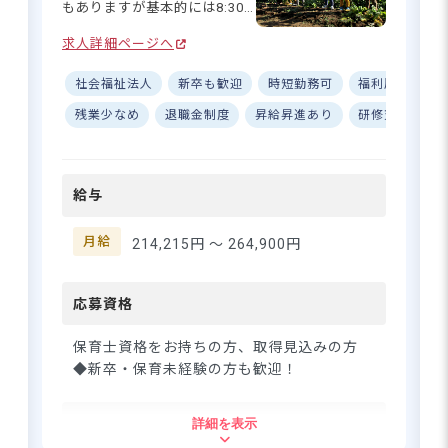
もありますが基本的には8:30
※近くに緑が豊富な大きな公園、児童公
☆
～17:00の実働7.5時間です。
園が多数あり静かな環境です。
求人詳細ページへ
有休は入社月より3日間付与さ
れ、3カ月後には7日間付与
社会福祉法人
新卒も歓迎
時短勤務可
福利厚生充実
（合計10日付与）！複数担任
制で、入職後は経験豊富な先
残業少なめ
退職金制度
昇給昇進あり
研修充実
輩と一つひとつ確認しながら
自然に囲まれた静かな環境で、時
保育の流れや書類の書き方な
給1,230円～！1日3時間～無理な
どをじっくりと学んでいただ
く保育のお仕事
給与
きます。自信を持って勤務で
きるようになるまでフォロー
しますのでご安心ください！
月給
214,215円 〜
264,900円
さらに詳しい
求人情報
へ
登録・相談無料
応募資格
希望に合う求人の
紹介を受ける
保育士資格をお持ちの方、取得見込みの方
◆新卒・保育未経験の方も歓迎！
住所
詳細を表示