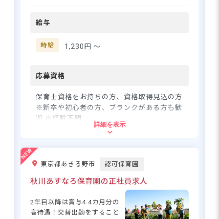
で10分とアクセスも便利◎ 子
東京都中野区野方1-10-2
どもたちの笑顔に囲まれなが
給与
ら、あなたの保育スキルを活
JR各線「中野駅」、西武新宿線「野方
かしてみませんか？自転車通
駅」より徒歩15分
勤もOKなので、近隣にお住ま
時給
1,230円 〜
いの方にもおすすめです☆ ー
■自転車通勤OK
ー【あなたのライフスタイル
※閑静な住宅街の中にあり、お散歩に行
に合わせて働ける職場です】 1
応募資格
ける距離に公園もあります。
日3時間からOKなので、家事や
育児と両立したい方、ブラン
保育士資格をお持ちの方、資格取得見込の方
クがある方も安心して働けま
※新卒や初心者の方、ブランクがある方も歓
す♪ 時給1,230円～で、短時間
迎 ※経験不問
詳細を表示
でもしっかり稼げるのが魅力
時給1,400円！1日6時間～、働き
的◎ 残業なしの職場なので、
方について気軽にご相談ください
住所
プライベートの時間も大切に
できます。交通費支給もある
東京都あきる野市
認可保育園
東京都葛飾区水元1-12-14
ので、通勤の負担も軽減！子
さらに詳しい
どもたちの成長を見守りなが
秋川あすなろ保育園の正社員求人
求人情報
へ
ら、あなたらしく働ける環境
JR常磐線「亀有駅」「金町駅」より自転
登録・相談無料
です。保育士資格をお持ちの
車10分
2年目以降は賞与4.4カ月分の
希望に合う求人の
方、ぜひ一緒に子どもたちの
高待遇！交替出勤をすること
紹介を受ける
■自転車通勤可
笑顔のために働きませんか？