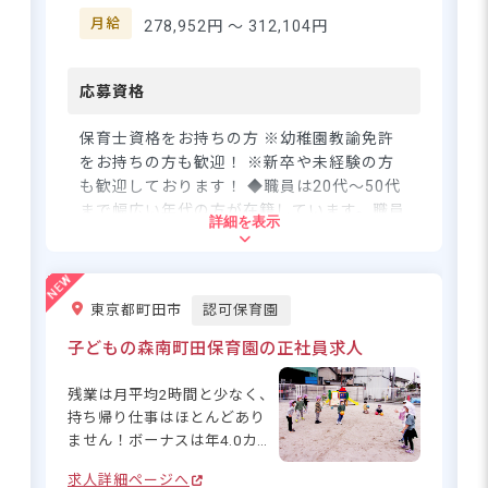
登録・相談無料
で、子どもたちの健やかな成
月給
278,952円 〜
312,104円
長を見守っていきませんか？
希望に合う求人の
紹介を受ける
応募資格
保育士資格をお持ちの方 ※幼稚園教諭免許
をお持ちの方も歓迎！ ※新卒や未経験の方
も歓迎しております！ ◆職員は20代～50代
まで幅広い年代の方が在籍しています。職員
詳細を表示
同士で積極的にコミュニケーションを取って
いるので、自分の意見が言いやすい雰囲気で
す。
東京都町田市
認可保育園
住所
子どもの森南町田保育園の正社員求人
東京都町田市小川1-11-2
残業は月平均2時間と少なく、
持ち帰り仕事はほとんどあり
ません！ボーナスは年4.0カ月
JR横浜線「成瀬駅」または東急田園都市
分の高待遇も魅力です。子ど
線「つくし野駅」から徒歩13分
求人詳細ページへ
もの森南町田保育園は、南町