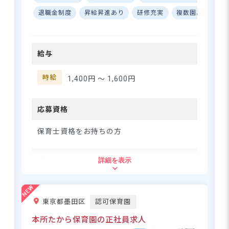
内勤務もOK！ ーー【"うれし
してスタートできますよ☆
料の駐車場と駐輪場を完備）
い"が溢れる、アットホームな
退職金制度
昇給昇進あり
研修充実
複数園あり
週
保育園】 子どもたちの笑顔の
ために、スタッフ全員で意見
を出し合い、最高の保育環境
給与
をつくっています♪ 園名の通
土曜日勤ができる方は特に歓迎！
り、子どもたちもスタッフも
「怒らない教育」でのびのびと保
「うれしい」と感じられる場
時給
1,400円 〜
1,600円
育♪
所づくりを大切にしていま
す。経験豊富な先輩たちが丁
寧にサポートしてくれるの
応募資格
さらに詳しい
で、ブランクがある方も安心
求人情報
へ
してスタートできますよ☆ ー
保育士資格をお持ちの方
ー【あなたの「やりたい保
登録・相談無料
育」を応援します！】 保育の
希望に合う求人の
住所
詳細を表示
答えは1つではないという考え
紹介を受ける
のもと、スタッフ一人ひとり
東京都三鷹市中原3-2-1
のアイデアや意見を大切にし
ています。現場の管理者だけ
東京都墨田区
認可保育園
でなく、介護支援・医療連携
京王線「仙川」駅より徒歩23分
部門など、会社全体でサポー
「団地南口」バス停より徒歩1分
本所たから保育園の正社員求人
ト体制が整っているので、安
※自転車通勤可（敷地内に駐輪スペース