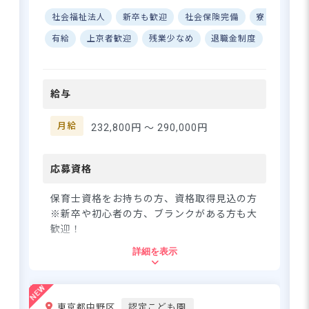
ーー【あなたらしさを大切
社会福祉法人
新卒も歓迎
社会保険完備
寮・住宅・
に。チームで創る保育の未
来】 私たちは「チームワー
有給
上京者歓迎
残業少なめ
退職金制度
昇給昇
ク」と「自主自立の精神」を
大切にしています♪ マニュア
ル通りにいかない保育の世界
給与
だからこそ、お互いを尊重し
助け合う関係を築いていま
す。苦手なことは無理せず、得
月給
232,800円 〜
290,000円
意分野で輝ける環境です☆ 前
向きな挑戦や時には失敗も、
成長のチャンスとして歓迎！
応募資格
子どもたちの最善を考え、自
ら行動できる保育士さんを求
保育士資格をお持ちの方、資格取得見込の方
めています。一緒によりよい
※新卒や初心者の方、ブランクがある方も大
園を創っていきませんか？ ー
歓迎！
ー【ライフステージに寄り添
詳細を表示
う、働きやすさ抜群の職場環
住所
境】 年間休日127日でプライ
ベートも充実♪ 有給取得率
東京都練馬区光が丘7丁目6-19-101
80%、産休・育休取得実績も
東京都中野区
認定こども園