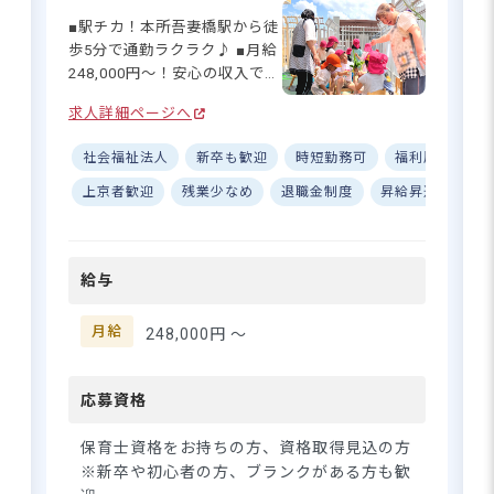
心して保育に専念できる環境
完備）
■駅チカ！本所吾妻橋駅から徒
です。男性保育士も活躍中で、
歩5分で通勤ラクラク♪ ■月給
みんなで話し合いながら、よ
248,000円～！安心の収入でプ
り良い保育を目指しています
ライベートも充実☆ ■借り上
♪ 子どもたちのために「良い
求人詳細ページへ
げ住宅制度あり！住まいの心
【時給1,400円～／残業なし】週2
こと」を考え、実践できるや
配なく働ける環境 ■「見守る
日・1日4h～OK！早遅番手当は1
りがいのある職場です◎
社会福祉法人
新卒も歓迎
時短勤務可
福利厚生充実
保育」で子どもの主体性を大
回あたり300円
切にする保育園♪ ーー【あた
上京者歓迎
残業少なめ
退職金制度
昇給昇進あり
たかな仲間と共に育む、「見
守る保育」の実践】 本所たか
さらに詳しい
ら保育園では、子どもたちの
求人情報
へ
給与
「やってみたい」気持ちを大
切にした「見守る保育」を実
登録・相談無料
践しています♪複数担任制を
月給
248,000円 〜
希望に合う求人の
採用しているので、得意を活
紹介を受ける
かし、苦手を補い合うチーム
ワークが自慢！ 職員同士の仲
応募資格
の良さが自慢で、悩みを一人
で抱え込まずに相談できる温
保育士資格をお持ちの方、資格取得見込の方
かな雰囲気が広がっていま
※新卒や初心者の方、ブランクがある方も歓
す。あなたらしさを大切にし