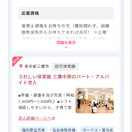
躍する先生だけの秘密♪ 少し
26卒歓迎！初年度から賞与年3.4カ
でも興味がある方は、ぜひ園
月分、先輩たちがバックアップし
見学やシフト相談など気軽に
ます
応募資格
お問い合わせください！あな
たも、子どもたちに夢を与え
保育士資格をお持ちの方（種別問わず、幼稚
られる先生になりましょう☆
園教諭免許もお持ちであれば尚可） ※土曜
さらに詳しい
ーー【チームワークと思いや
日勤ができる方は特に歓迎！新卒・未経験
求人情報
へ
詳細を表示
りで、働きやすさ抜群の職場
者、ブランク期間が長い方もぜひご応募くだ
登録・相談無料
環境】 20～60代まで幅広い世
さい。 ※子どもを大事にできる方をお待ち
希望に合う求人の
代が活躍中！複数担任制によ
しています！
紹介を受ける
る負担軽減や、事務職員のサ
東京都三鷹市
認可保育園
ポートで保育に専念できる環
住所
境が整っています。「ミスし
うれしい保育園 三鷹中原のパート・アルバ
ても優しく指導してくれる」
イト求人
「同期と仲良く楽しく働け
東京都八王子市東浅川町515-5
る」など、先輩たちからの声
■早番・遅番手当が充実！時給
からも、アットホームな雰囲
1,400円～1,600円♪ ■シフト
JR中央線・京王電鉄高尾線「高尾駅」ま
気が伝わってきます。シフト
相談しやすいから、子育て世
たは、JR中央線「西八王子駅」からバス
は希望に合わせて調整可能
代が多数活躍中！ ■ブランク
乗車。京王バス「陵南中学校」下車徒歩
で、プライベートとの両立も
求人詳細ページへ
があっても安心の研修制度◎
2分
◎。未経験・ブランクがある
■週2日以上・1日4時間～扶養
方も、温かなサポートで安心
福利厚生充実
社会保険完備
ボーナス・賞与あり
ブラ
■マイカー、バイク、自転車通勤OK（無