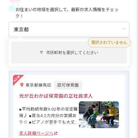
お住まいの地域を選択して、最新の求人情報をチェッ
ク！
選択されていません
市区町村を選択してください
東京都練馬区
認可保育園
光が丘わかば保育園の正社員求人
■平均勤続年数9.02年の安定職
場♪ ■賞与4.2カ月分の実績あ
り☆ ■ピアノが苦手でも大丈
夫！試験なし◎ ■月平均残業
求人詳細ページへ
6.37時間でプライベート充実