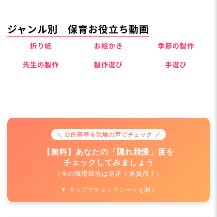
ジャンル別 保育お役立ち動画
折り紙
お絵かき
季節の製作
先生の製作
製作遊び
手遊び
＼ 公的基準＆現場の声でチェック ／
【無料】あなたの「隠れ我慢」度を
チェックしてみましょう
（今の職場環境は適正？過負荷？）
▼ タップでチェックシートを開く