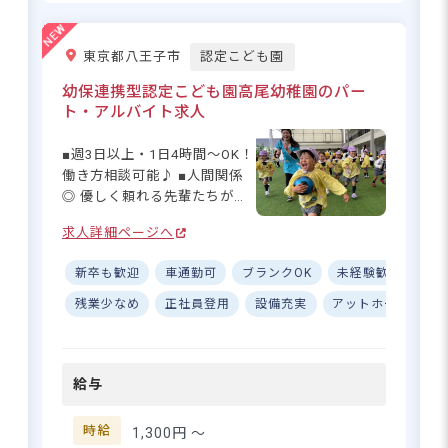
東京都あきる野市原小宮2-6-6
東京都八王子市
認定こども園
＜車＞
幼保連携型認定こども園高尾幼稚園のパー
JR五日市線「秋川駅」より車で7分／各
ト・アルバイト求人
線「拝島駅」より車で12分
＜バス＞
■週3日以上・1日4時間～OK！
JR青梅線「福生」駅より西東京バス（永
働き方相談可能♪ ■人間関係
田橋経由の各線）乗車
◎ 優しく頼れる先輩たちがサ
バス停「草花」または「門前」下車、徒
ポート ■全面ドーム付き園庭
歩10分
求人詳細ページへ
で快適な保育環境◎ ■無料駐
車場完備！マイカー・バイク
※車・バイク・自転車通勤OK（駐車場・
新卒も歓迎
車通勤可
ブランクOK
未経験歓迎
有
通勤OK♪ ーー【笑顔あふれ
無料駐輪場あり）小平市、立川市エリア
る！アットホームな保育環
残業少なめ
正社員登用
設備充実
アットホーム
週
も通勤圏内！現在は八王子、羽村、福
境】 高尾幼稚園にはこれまで
生、昭島から通勤している職員がいま
のノウハウがぎゅっと詰まっ
す。
た「魔法の言葉」があり、職
給与
員全員で幸せな空間をつくり
あげています。どんな魔法を
かけているのかは、当園で活
時給
1,300円 〜