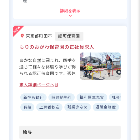
迎
ながら、チームで保育を作り
詳細を表示
上げる喜びを一緒に感じませ
住所
んか？☆ ーー【ワークライフ
バランスを大切にする、働き
東京都墨田区東駒形4-4-7
やすさ抜群の環境】 年間休日
東京都町田市
認可保育園
120日、完全週休2日制で、プ
ライベートの時間もしっかり
もりのおがわ保育園の正社員求人
都営浅草線「本所吾妻橋駅」より徒歩5
確保！有給取得率88％以上、
分
産育休取得率100％と、休暇を
豊かな自然に囲まれ、四季を
■自転車通勤可（無料駐輪場あり）
取りやすい職場環境です◎ 残
通じて様々な体験や学びが得
業も月2～3時間程度と少な
られる認可保育園です。週休2
く、書類作業は必要最低限。
日制のお休みに加えて、残業
手書き作業も大幅に削減し、
求人詳細ページへ
は月平均2時間！持ち帰りもほ
効率的な業務体制を整えてい
ぼありませんので、自分の時
複数担任制で保育にゆとりを。困
ます。さらに、月給248,000円
新卒も歓迎
時短勤務可
福利厚生充実
社会保険完備
間を大切にしながらメリハリ
ったときも一人で抱え込まずに気
～と安定した収入に加え、借
良く働けます。また、取得率
有給
上京者歓迎
残業少なめ
退職金制度
昇給昇
軽に相談♪
り上げ住宅制度も完備！働き
100％・復帰率90％の産休育休
やすい環境だから長く働き続
制度や時短勤務も活用できま
けられます！
すので「子育て」と「保育」
さらに詳しい
給与
の両立も無理なくできる環境
求人情報
へ
ですよ。穏やかな園生活の中