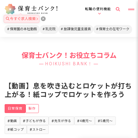
転職の便利機能
今すぐ求人検索
保育園の本社勤務
乳児院
放課後児童支援員
保育士の在宅ワーク
保育士バンク！お役立ちコラム
HOIKUSHI BANK！
【動画】息を吹き込むとロケットが打ち
上がる！紙コップでロケットを作ろう
日常保育
製作
動画
子どもが作る
先生が作る
4歳児～
5歳児～
紙コップ
ストロー