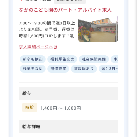
多数あり、長く働き続けられ
る環境です☆ 行事準備は勤務
なかのこども園のパート・アルバイト求人
都営地下鉄大江戸線「光が丘駅」より徒
時間内に行うなど、効率的な
歩15分
業務進行を心がけているため
7:00～19:30の間で週3日以上
残業も少なめ。出産・育児な
より応相談。※早番、遅番は
どのライフイベントも前向き
時給1,600円にUPします！乳
に受け止め、多くの職員が育
児フロアでは床暖房・床冷房
休から復帰しています♪ ピア
求人詳細ページへ
年間休日127日＆平均勤続9.02
完備、2階屋根部分には人工芝
ノが苦手でも大丈夫！得意・
年！安定と働きやすさの保育園♪
が広がる屋上庭園があり、子
不得意を考慮した配置で、あ
新卒も歓迎
福利厚生充実
社会保険完備
車通勤可
どもたちも職員も1年中快適に
なたの個性を活かした保育が
過ごすことができる環境が整
残業少なめ
研修充実
複数園あり
週2.3日~OK
W
できます。
備されています。日々の保育
さらに詳しい
求人情報
活動や戸外で自然と関わった
へ
りする中で、子どもたちの探
登録・相談無料
給与
求心を育み、小学校生活へと
希望に合う求人の
スムーズに接続していくこと
紹介を受ける
ができるように心がけていま
時給
1,400円 〜
1,600円
す。
給与詳細