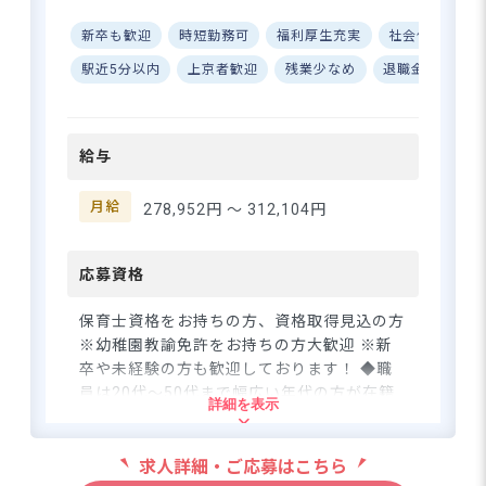
※マイカー・バイク・自転車通勤OK（駐
田に2021年4月に開所した保育
車場：近隣駐車場にて対応）
新卒も歓迎
時短勤務可
福利厚生充実
社会保険完備
園です。近隣には姉妹園もあ
り、協力しながら園づくりを
駅近5分以内
上京者歓迎
残業少なめ
退職金制度
行なっています。東急田園都
市線「南町田グランベリーパ
【月給27.8万〜×賞与4.0ヶ月】年
ーク駅」から徒歩3分の好立
休121日＆土日休みの好待遇★
給与
地！近隣には公園があります
が、姉妹園のバスを利用して
遠足や園外保育を行なうこと
月給
278,952円 〜
312,104円
もあります。
さらに詳しい
求人情報
へ
応募資格
登録・相談無料
希望に合う求人の
保育士資格をお持ちの方、資格取得見込の方
紹介を受ける
※幼稚園教諭免許をお持ちの方大歓迎 ※新
卒や未経験の方も歓迎しております！ ◆職
員は20代～50代まで幅広い年代の方が在籍
詳細を表示
しています。職員同士で積極的にコミュニケ
ーションを取っているので、自分の意見が言
いやすい雰囲気です。
求人詳細・ご応募はこちら