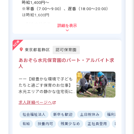
時給1,400円～
※早番（7:00～9:00）、遅番（18:00～20:00）
は時給1,600円
・別途支給手当
詳細を表示
交通費支給 月上限23,000円
※試用期間1カ月／同条件
※契約期間1年、契約更新あり
東京都葛飾区
認可保育園
あおぞら水元保育園のパート・アルバイト求
応募資格
人
保育士資格をお持ちの方、資格取得見込の方
ーー【緑豊かな環境で子ども
※新卒や初心者の方、ブランクがある方も大
たちと過ごす保育のお仕事】
歓迎！20代～50代まで幅広い年齢層の職員
水元エリアの静かな住宅街に
が活躍しています。積極的にコミュニケーシ
位置する「あおぞら水元保育
ョンを取っているので、自分の意見が言いや
求人詳細ページへ
園」♪ 周辺には緑豊かな大き
すい雰囲気です。
な公園や児童公園が多数あ
社会福祉法人
新卒も歓迎
土日祝休み
福利厚生充実
り、のびのびとした環境で保
育ができます。JR常磐線「亀
有給
扶養内可
残業少なめ
正社員登用
複数園あ
住所
有駅」「金町駅」から自転車