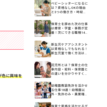
ベビーシッターになるに
は？資格なしOKの理由
と3つの働き方・時給相
場を解説
保育士を辞めた次の仕事
は療育・学童・事務が定
番！次にできる職種14
選と選び方
新生児ケアアシスタント
は資格なしでもなれる！
新生児室で働く方法は？
保育補助・ベビーシッタ
ーなど
。
託児所とは？保育士の仕
事内容・給料・保育園と
の違いを分かりやすく解
が色に興味を
説
幼稚園教諭免許を活かせ
る仕事18選！幼稚園以
外・免許のみ・異業種の
転職先を解説【2026年
版】
保育士資格を活かせるデ