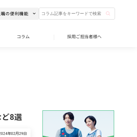
コ
転職の便利機能
ラ
ム
記
事
コラム
採用ご担当者様へ
を
キ
ー
ワ
ー
ド
で
検
索
ど8選
024年02月29日