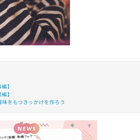
事編】
具編】
興味をもつきっかけを作ろう