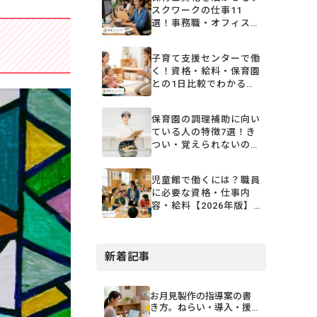
スクワークの仕事11
選！事務職・オフィスワ
ーク・在宅ワークなどを
紹介
子育て支援センターで働
く！資格・給料・保育園
との1日比較でわかる仕
事内容
保育園の調理補助に向い
ている人の特徴7選！き
つい・覚えられないの不
安を解消
児童館で働くには？職員
に必要な資格・仕事内
容・給料【2026年版】
保育園との違いも解説
新着記事
お月見製作の指導案の書
き方。ねらい・導入・援