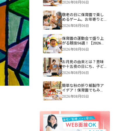
助を年齢別に解説【保
2026年08月06日
育】
敬老の日に保育園で楽し
めるゲーム。お年寄りと
交流できる遊びや伝承遊
2026年08月06日
びのアイデア
保育園の運動会で盛り上
がる競技56選！【2026年
版】0・1・2・3・4・5歳
2026年08月06日
児別・ねらいや親子競
技、プログラム例も紹介
お月見の由来とは？意味
や十五夜の日にち、子ど
もへの伝え方【2026年最
2026年08月06日
新】
簡単な秋の折り紙製作ア
イデア！保育園でもみ
じ・きのこ・トンボを作
2026年08月05日
ろう