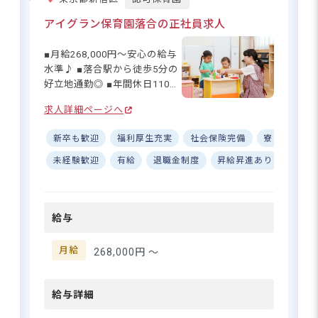
ートとの両立をしっかりサポ
東京メトロ三田線「板橋区役所前駅」よ
ート！残業も少なめなので、
り徒歩8分
アイグラン保育園落合の正社員求人
自分の時間を大切にしながら
働けます◎ 産休育休の実績も
■月給268,000円～安心の給与
あり、ライフステージの変化
水準♪ ■落合駅から徒歩5分の
にも柔軟に対応。社会保険完
好立地通勤◎ ■年間休日110日
年休120日でしっかり休みつつ、
備、退職金制度など、長期的
でプライベート充実☆ ■経験
長期的なキャリアを築きやすい環
なキャリア形成がしやすい環
求人詳細ページへ
に応じた手当や家賃補助あ
境です
境です♪ 昇給昇進の道も開か
り！ ーー【子どもたちの「自
れているので、あなたの頑張
新卒も歓迎
福利厚生充実
社会保険完備
寮・住宅・
分らしく」を支える保育園】
りや成長をしっかり評価しま
アイグラン保育園落合では、
未経験歓迎
有給
退職金制度
昇給昇進あり
研修
す。
さらに詳しい
子どもたち一人ひとりの個性
求人情報
へ
を大切にする保育を実践して
います♪ 未来を担う子どもた
登録・相談無料
給与
ちの「自分らしく輝いて生き
希望に合う求人の
る」お手伝いをする喜びを
紹介を受ける
日々感じられる職場です。食
月給
268,000円 〜
事・睡眠・排泄のお世話だけ
でなく、集団生活を通じた社
会性の育成や季節の行事な
給与詳細
ど、子どもたちの成長に寄り