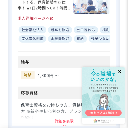
ています。タブレットやシス
ートする、保育補助のお仕
テムの導入で業務のデジタル
事！ ■1日2時間〜OK！時間相
化も進み、効率よく働けます
談可能です☆ ■週4～5日勤
よ☆ あなたの調理の腕で、子
求人詳細ページへ
務・休日は月9日以上確保◎ ■
プライベートと両立できる調理員
どもたちの「おいしい！」の
子どもたちと四季を感じる豊
のお仕事♪年間休日123日・賞与
社会福祉法人
新卒も歓迎
土日祝休み
福利厚生充実
笑顔を一緒に作りませんか？
かな環境♪ ーー【子どもと向
計4カ月分
き合う、小さな保育園の大き
産休育休制度
未経験歓迎
有給
残業少なめ
昇給
な魅力】 定員60名の小さな八
王子ふたば保育園は、園全体
さらに詳しい
でひとつのチームとして保育
求人情報
へ
給与
を行っています♪ 異なる年齢
登録・相談無料
の子どもたちとの関わりを大
切にし、一人ひとりの発達に
時給
希望に合う求人の
1,300円 〜
紹介を受ける
合わせた個人指導を重視して
います。豊かな自然に囲まれ
た環境で、子どもたちと一緒
応募資格
に四季の変化を楽しみなが
ら、「自立」と「自律」を育
保育士資格をお持ちの方、資格取得見込みの
む保育を実践☆ 新しいアイデ
方 ※新卒や初心者の方、ブランクがある方
アや提案を歓迎し、あなたの
も歓迎
詳細を表示
特技や創意工夫が活かせる職