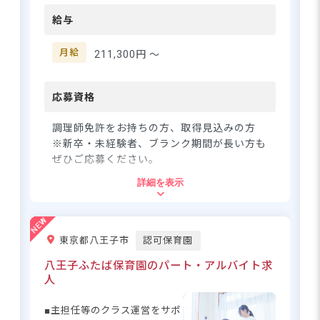
慢の方南隣保館保育園♪ お子
一緒に感じましょう◎
給与
住所
さまが思い切り体を動かせる
環境の中で、のびのびとした
東京都新宿区上落合1丁目5-2 羽場ビル1~3
保育を実践しています。4～5
月給
211,300円 〜
歳児はランチルームを使用し
階
ているため、お部屋遊びを中
断することなく継続できるの
応募資格
東京メトロ東西線 落合駅（徒歩5分）
も魅力です☆ 乳児・幼児とも
にわらべうたを保育に取り入
調理師免許をお持ちの方、取得見込みの方
れ、温かな雰囲気の中で子ど
※新卒・未経験者、ブランク期間が長い方も
もたちの成長をサポートして
ぜひご応募ください。
います◎ ーー【あなたの調理
子どもの笑顔×安定の土台。未来を
詳細を表示
スキルを活かせる、やりがい
輝かせる保育の舞台へ
住所
のある職場環境】 年間休日
123日、夏季休暇や年末年始休
東京都杉並区方南1-4-7
暇もしっかり確保！有給休暇
東京都八王子市
認可保育園
さらに詳しい
は1時間単位から取得可能で、
求人情報
へ
プライベートとの両立もバッ
八王子ふたば保育園のパート・アルバイト求
京王線「代田橋駅」より徒歩7～8分
登録・相談無料
チリです◎ 産休・育休の取得
人
京王線「笹塚駅」より徒歩10分
率・復帰率は100％と、長く安
希望に合う求人の
紹介を受ける
■自転車通勤OK（無料の駐輪場を完備）
心して働ける職場環境が整っ
■主担任等のクラス運営をサポ