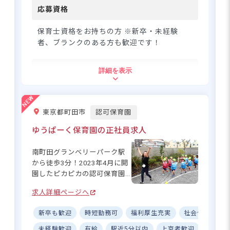
りの遊び場♪近くには和田さ
応募資格
くらの坂公園もあり、のびの
びと戸外遊びも楽しめる環境
保育士資格をお持ちの方 ※新卒・未経験
です。 ーー【チームワーク抜
者、ブランクのある方も歓迎です！
群！働きやすさ重視の環境づ
くり】 20代から50代まで幅広
住所
詳細を表示
い世代が活躍中！園長先生を
中心に、職員同士が何でも相
東京都杉並区和田1-61-15
談できる和やかな雰囲気で
す。基準以上の手厚い職員配
東京都町田市
認可保育園
置により、ゆとりある保育を
東京メトロ丸ノ内線「新中野駅」、「中
実現。ICT導入で業務効率化も
ゆうぱーく保育園の正社員求人
野富士見町駅」徒歩7分
進めています。また、1週間単
東京メトロ丸ノ内線「東高円寺駅」徒歩
位の固定シフト制で生活リズ
11分
南町田グランベリーパーク駅
ムも整いやすく、産休・育休
JR中央線「中野駅」徒歩16分
から徒歩3分！2023年4月に開
取得後も時短勤務制度を活用
園したピカピカの認可保育園
・新宿から3駅。都心からのアクセスも抜
して多くの先輩ママさんが活
です。日曜が固定でお休みの
群です。園の近くには「杉並区立和田さ
躍中です☆充実の研修制度で
求人詳細ページへ
週休2日制に加えて、残業や持
くらの坂公園」があり、お散歩や戸外遊
スキルアップもバッチリサポ
ち帰りもほぼありませんの
びも楽しめる環境です。隣には姉妹園
ート！
新卒も歓迎
時短勤務可
福利厚生充実
社会保険完備
で、オンとオフをしっかり分
「明愛幼稚園」が併設されています！
けて働くことができますよ。
未経験歓迎
有給
駅近5分以内
上京者歓迎
残業少