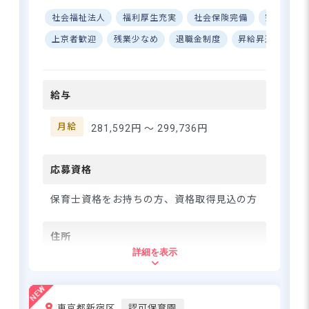
できるよう配慮されているの
制で自分らしく輝ける保育園です
昇進あり！キャリアアップを
♪
で、効率よく仕事ができます
社会福祉法人
福利厚生充実
社会保険完備
寮・住宅
応援 ーー【子どもたちの笑顔
よ☆ あなたの「これから」を
と共に成長できる保育園】 松
上京者歓迎
残業少なめ
退職金制度
昇給昇進あり
大切にする職場です！
葉保育園では、子どもたち一
人ひとりの個性を大切にした
さらに詳しい
求人情報
へ
保育を実践しています♪ 社会
給与
福祉法人として地域に根ざし
登録・相談無料
た保育サービスを提供する中
希望に合う求人の
で、保育士の皆さんの「働き
月給
281,592円 〜
299,736円
紹介を受ける
やすさ」も大切にしていま
す。先輩たちがしっかりとサ
ポートしますので、じっくり
応募資格
経験を積むことができますよ
☆ 設備が充実した環境で、子
保育士資格をお持ちの方、資格取得見込の方
どもたちと一緒に成長できる
喜びを感じながら、あなたの
住所
保育スキルを活かしてみませ
詳細を表示
んか？ ーー【安心して長く働
東京都板橋区氷川町27-2
ける、ワークライフバランス
重視の職場】 年間休日は120
日確保されており、プライベ
東武東上線 「大山駅」より徒歩10分
東京都新宿区
認可保育園