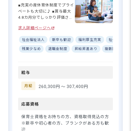
■充実の産休育休制度でプライ
ベートも大切に♪ ■賞与最大
東急田園都市線「南町田グランベリーパ
4.8カ月分でしっかり評価され
ーク駅」より徒歩3分
る環境☆ ■住宅補助あり！安
求人詳細ページへ
■マイカー・バイク・自転車通勤可
心して働ける待遇◎ ■アット
※駐車場自己手配／ガソリン代を規定に
ホームな雰囲気で初心者も歓
社会福祉法人
新卒も歓迎
福利厚生充実
社会保険完
沿って支給
迎♪ ーー【子どもたちと共に
※周辺にはアウトレットパークやスーパ
成長できる夢あふれる保育
残業少なめ
退職金制度
昇給昇進あり
複数園あり
ー、映画館などもあって便利です。
園】 社会福祉法人夢工房が運
営する「夢花保育園」では、
子どもたちの笑顔を大切にし
給与
た保育を行っています♪ アッ
トホームな雰囲気の中で、一
賞与年4.0カ月分！働きやすさ抜群
人ひとりの子どもに寄り添っ
月給
260,300円 〜
307,400円
の新規園で新しいスタートをしま
た保育を実践しています。設
せんか
備も充実しており、のびのび
と活動できる環境が整ってい
応募資格
ます☆ 新卒の方やブランクの
さらに詳しい
ある方も大歓迎！先輩保育士
保育士資格をお持ちの方、資格取得見込の方
求人情報
へ
がしっかりサポートするの
※新卒や初心者の方、ブランクがある方も歓
で、安心してスタートできま
登録・相談無料
迎