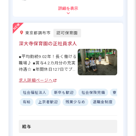
すよ◎ 子どもたちと一緒に
希望に合う求人の
詳細を表示
「夢」を育む保育園で、あな
紹介を受ける
住所
たも成長しませんか？ ーー
【安心して長く働ける充実の
東京都目黒区中町2-46-14
福利厚生】 月額上限45,000円
東京都調布市
認可保育園
までの交通費支給に加え、住
宅補助も用意されているの
深大寺保育園の正社員求人
東急東横線「祐天寺駅」から徒歩12分
で、遠方から通勤される方も
※自転車通勤可能
安心です♪ 社会保険完備、退
■平均勤続9.02年！長く働ける
職金制度もあり、長く働ける
職場♪ ■賞与4.2カ月分の充実
環境が整っています。残業少
待遇☆ ■年間休日127日でプラ
なめの職場なので、プライベ
イベート充実◎ ■月平均残業
ートな時間も大切にできます
求人詳細ページへ
子どもの笑顔と一緒に、あなたの
6.37時間で無理なく勤務 ーー
よ☆ 産休育休制度の実績もあ
暮らしも守ります。
【あなたらしさを大切にす
り、ライフステージの変化に
社会福祉法人
新卒も歓迎
社会保険完備
寮・住宅・
る、チームワークの保育園】
も対応！複数園を運営してい
マニュアル通りではなく「子
有給
上京者歓迎
残業少なめ
退職金制度
昇給昇
るので、将来のキャリアアッ
どもたちのために何ができる
さらに詳しい
プも可能です◎ 有給休暇もし
求人情報
か」を一緒に考え、実行でき
へ
っかり取得できる環境で、心
る保育士さんを求めています
登録・相談無料
身ともに健康に働けるのが魅
給与
♪ 「苦手なことは無理せず、
希望に合う求人の
力です！
得意なことで輝けばOK」とい
紹介を受ける