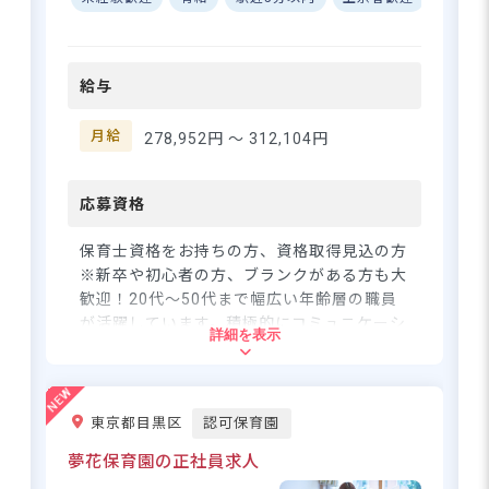
また、月上限8.2万円の借り上
げ住宅制度も利用できますの
で、家賃の負担を抑えて収入
給与
UPも目指せます。新しい保育
履歴書不要・私服OKの園見学受付
環境で、愛情のこもった保育
中！定員47名のオシャレな保育園
に携わってみませんか？見学
月給
です♪
278,952円 〜
312,104円
からでも大歓迎です！
応募資格
さらに詳しい
求人情報
へ
保育士資格をお持ちの方、資格取得見込の方
登録・相談無料
※新卒や初心者の方、ブランクがある方も大
希望に合う求人の
歓迎！20代～50代まで幅広い年齢層の職員
紹介を受ける
が活躍しています。積極的にコミュニケーシ
詳細を表示
ョンを取っているので、自分の意見が言いや
すい雰囲気です。
東京都目黒区
認可保育園
住所
夢花保育園の正社員求人
東京都町田市南町田4丁目33-1