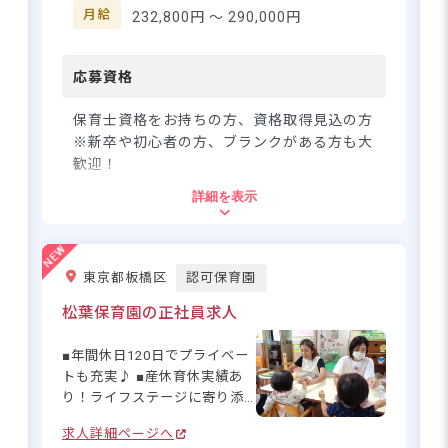
う考え方を大切にしていま
月給
232,800円 〜
290,000円
す。ピアノが苦手でも心配無
用！得意分野を活かした保育
ができる環境です☆ チームワ
応募資格
ークを大切にしながらも、自
主性や創造性を発揮できる職
保育士資格をお持ちの方、資格取得見込の方
場で、あなたらしい保育を実
※新卒や初心者の方、ブランクがある方も大
現しませんか？ ーー【ライフ
歓迎！
ステージに寄り添う、働きや
詳細を表示
すさ抜群の環境】 賞与4.2カ月
住所
分（実績）で年収も安心◎ 平
均勤続年数9.02年という数字
東京都調布市深大寺北町3-31-8
が物語るように、長く働ける
東京都板橋区
認可保育園
環境が整っています。育児休
暇取得実績も多数あり、出
松葉保育園の正社員求人
京王相模原線「調布駅」より小田急バ
産・育児は前向きなライフイ
ス、「調布北高校前」下車徒歩6分
ベントとして応援！有給休暇
■年間休日120日でプライベー
の取得率80%、月平均残業時
トも充実♪ ■産休育休実績あ
間わずか6.37時間と、プライ
り！ライフステージに寄り添
ベートとの両立もバッチリで
う ■賞与は年3回、計4.4カ月
す♪ 行事準備も勤務時間内に
求人詳細ページへ
ピアノ苦手でもOK！完全週休2日
分支給！（過去実績） ■昇給