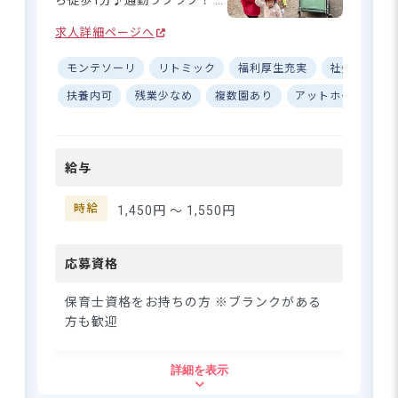
ら徒歩1分♪通勤ラクラク！ ■
残業なし・持ち帰りなし！メ
求人詳細ページへ
リハリある働き方◎ ■複数シ
フトパターンありで柔軟に働
モンテソーリ
リトミック
福利厚生充実
社会保険完
ける☆ ーー【子どもたちの笑
顔があふれる、あたたかな保
扶養内可
残業少なめ
複数園あり
アットホーム
W
育の場所】 マグハウス江古田
は、子どもたちひとりひとり
に寄り添った保育を大切にし
給与
ている施設です♪ 「新江古田
駅」から徒歩わずか1分という
アクセスのよさも、うれしい
時給
1,450円 〜
1,550円
ポイント◎ 時給1,450円スター
トでがんばりがしっかり給与
に反映される環境です☆ 交通
応募資格
費も日額上限1,000円まで支給
されるので、安心して通勤い
保育士資格をお持ちの方 ※ブランクがある
ただけます。 ーー【残業な
方も歓迎
し・持ち帰りなし！自分らし
いペースで長く働ける職場】
住所
詳細を表示
「保育の仕事は好きだけど、
残業や持ち帰り業務が心配…」