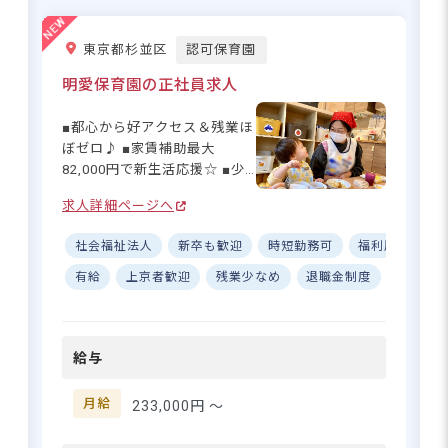
東京都練馬区豊玉北1-6-2 2階
そんな方にこそ、ぜひ知って
ほしい職場です♪ マグハウス
東京都杉並区
認可保育園
江古田では残業なし・持ち帰
都営大江戸線「新江古田駅」より徒歩1
りなしを徹底しているので、
明愛保育園の正社員求人
分
仕事とプライベートのバラン
■自転車通勤可（園内に無料駐輪場あ
スをしっかり保てます◎ シフ
■都心から好アクセス＆残業ほ
り）
トも7:30～や10:00～など複数
ぼゼロ♪ ■家賃補助最大
パターンから選べるので、ご
82,000円で新生活応援☆ ■少
自身のライフスタイルに合わ
人数制で子ども一人ひとりに
せて無理なく続けられますよ
求人詳細ページへ
寄り添える◎ ■有給取得率
☆
100%＆年間休日122日！ ーー
駅チカ徒歩1分！時給1,450円、一
社会福祉法人
新卒も歓迎
時短勤務可
福利厚生充実
【笑顔あふれる♪アットホー
部時間帯は時給1,550円で稼ぎやす
ムな0～2歳児保育】 デザイナ
有給
上京者歓迎
残業少なめ
退職金制度
昇給昇
い！
ーズ設計のオシャレな園舎
で、家庭的な雰囲気を大切に
した保育を行っています。定
さらに詳しい
給与
員47名の小規模園だからこ
求人情報
へ
そ、子どもたち一人ひとりの
登録・相談無料
成長をしっかり見守ることが
月給
233,000円 〜
できます。園庭にあるサンテ
希望に合う求人の
紹介を受ける
ラスは子どもたちのお気に入