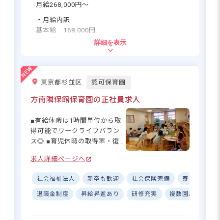
添う保育士として活躍できま
月給268,000円〜
すよ☆ 子どもたちの「でき
・月給内訳
た！」の瞬間に立ち会える、
基本給 168,000円
かけがえのないやりがいがあ
地域手当 90,000円
詳細を表示
ります◎ ーー【全国400施設
処遇改善手当Ⅲ 10,000円
の安定基盤で安心して働ける
環境】 アイグランは全国400
・別途支給手当
施設以上を運営する安定した
通勤手当 実費支給 上限20,000円／月
東京都杉並区
認可保育園
基盤を持つ法人です！ 月給
経験手当 1,000円〜18,000円／月
268,000円のほか、経験に応じ
※経験1年ごとに1,000円加算、最大18年分加算
方南隣保館保育園の正社員求人
た手当（最大18,000円）や家
家賃補助 上限80,000円（諸条件有）
賃補助（最大80,000円）な
時間外手当
■有給休暇は1時間単位から取
ど、福利厚生も充実♪ シフト
得可能でワークライフバラン
昇給あり 2,000円～5,000円／年
制で年間休日110日確保、産
ス◎ ■育児休暇の取得率・復
賞与あり 4ヶ月分
休・育休制度も整っているの
帰率は100％！ ■アクセス良好
で、長く働き続けられる環境
求人詳細ページへ
試用期間あり 3ヶ月（同条件）
◎代田橋駅より徒歩7～8分 ■
です☆ 昇給（年2,000円～
自転車通勤OK♪無料駐輪場完
5,000円）や賞与（年4ヶ月
社会福祉法人
新卒も歓迎
社会保険完備
寮・住宅・
備 ーー【広々とした園舎で、
応募資格
分）もあり、キャリアアップ
わらべうたを大切にする保育
退職金制度
昇給昇進あり
研修充実
複数園あり
しながら安心して働けます！
園】 平成27年に建て替えられ
保育士資格をお持ちの方、取得見込みの方
子育てしやすい社会づくりに
た明るい園舎と広いお庭が自
貢献する、大きなやりがいを