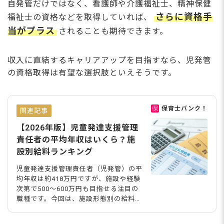
自発管だけではなく、看護師や介護福祉士、精神保健
さらに資格手
福祉士の資格などを取得していれば、
当がプラス
されることも期待できます。
収入に直結するキャリアアップを目指すなら、児発管
の資格取得は有望な選択肢といえそうです。
保育士バンク！
関連記事
【2026年版】児童発達支援管理
責任者の平均年収はいくら？施
設別給料ランキング
児童発達支援管理責任者（児発管）の平
均年収は約418万円ですが、施設や経験
次第で500〜600万円も目指せる注目の
職種です。今回は、施設形態別の給料ラ
ンキングや高収入を実現する求人も解
説！複雑な「実務経験要件」がすぐにわ