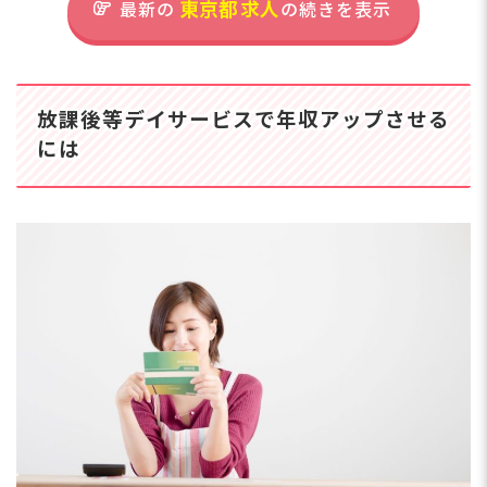
ーー【ワークライフバラ
東京都
求人
最新の
の続きを表示
■自転車通勤可（無料駐輪場あ
ンスを大切にする、働き
り）
やすさ抜群の環境】 年
応
間休日120日、完全週休
保
2日制で、プライベート
放課後等デイサービスで年収アップさせる
込
の時間もしっかり確保！
ク
有給取得率88％以上、
には
で
産育休取得率100％と、
複数担任制で保育にゆ
す
休暇を取りやすい職場環
とりを。困ったときも
っ
境です◎ 残業も月2～3
一人で抱え込まずに気
い
時間程度と少なく、書類
軽に相談♪
作業は必要最低限。手書
き作業も大幅に削減し、
住
効率的な業務体制を整え
ています。さらに、月給
東
さらに詳しい
248,000円～と安定した
求人情報
へ
収入に加え、借り上げ住
登録・相談無料
宅制度も完備！働きやす
希望に合う求人の
い環境だから長く働き続
紹介を受ける
けられます！