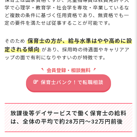
保育士は国家資格ですが、児童指導員は教員免許や大
とは？ 障がいや発達上の特性がある子
学で心理学・教育学・社会学を専攻・卒業しているな
どもに対し、その子の状態に
ど複数の条件に基づく任用資格であり、無資格でも一
定の要件を満たせば従事することが可能です。
保育士の方が、給与水準はやや高めに設
そのため
定される傾向
があり、採用時の待遇面やキャリアア
ップの面で有利になりやすいのが特徴です。
会員登録・相談無料
保育士バンク！で転職相談
放課後等デイサービスで働く保育士の給料
は、全体の平均で約28万円～32万円前後