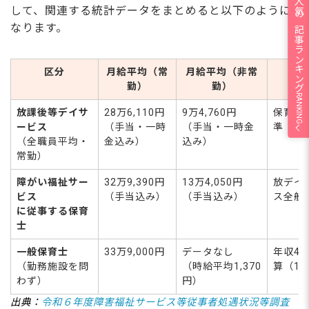
人気の記事ランキング
して、関連する統計データをまとめると以下のように
なります。
区分
月給平均（常
月給平均（非常
勤）
勤）
RANKING
放課後等デイサ
28万6,110円
9万4,760円
保育士
ービス
（手当・一時
（手当・一時金
準
（全職員平均・
金込み）
込み）
常勤）
障がい福祉サー
32万9,390円
13万4,050円
放デイ
ビス
（手当込み）
（手当込み）
ス全般
に従事する保育
士
一般保育士
33万9,000円
データなし
年収40
（勤務施設を問
（時給平均1,370
算（1
わず）
円）
出典：
令和６年度障害福祉サービス等従事者処遇状況等調査