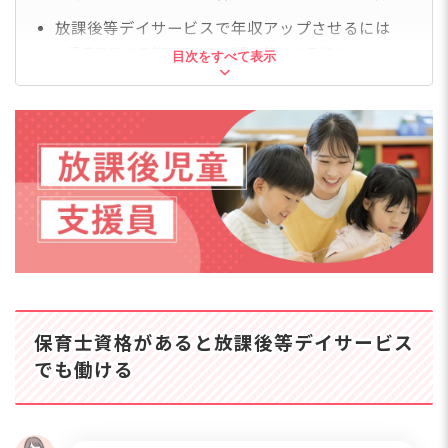
放課後等デイサービスで年収アップさせるには
児童発達支援管理責任者（児発管）を目指す
目次をすべて表示
勤続年数・経験年数を重ねる
「福祉・介護職員等処遇改善加算」を導入している施
設に転職
「障害福祉人材確保・職場環境等改善事業」を導入し
ている施設に転職
放課後等デイサービスの給料に関するQ&A
Q1. 放課後等デイサービス未経験でも月給25万円以上
は可能？
Q2. 放課後等デイサービスのパート・アルバイトでの
時給相場は？
Q3. 放課後等デイサービスは賞与・ボーナスは出る？
Q4. 処遇改善手当が自分の給料についているかを調べ
る方法は？
保育士資格があると放課後等デイサービス
Q5. 処遇改善に意欲的な施設の求人はどうやって探
す？
でも働ける
Q6. 保育士資格が活かせて給料が上がる職種ってなに
がある？
放課後等デイサービスの給料は制度活用とキャリ