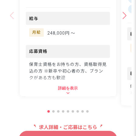
の主体性を大切にする保
工
残
育園♪ ーー【あたたか
あ
な仲間と共に育む、「見
も1
給与
守る保育」の実践】 本
と
所たから保育園では、子
れ
月給
248,000円 〜
給
どもたちの「やってみた
活
い」気持ちを大切にした
っ
「見守る保育」を実践し
応募資格
た
ています♪複数担任制を
学
採用しているので、得意
保育士資格をお持ちの方、資格取得見
接
を活かし、苦手を補い合
込の方 ※新卒や初心者の方、ブラン
る
給
うチームワークが自慢！
クがある方も歓迎
す。
職員同士の仲の良さが自
時
詳細を表示
慢で、悩みを一人で抱え
※
住所
込まずに相談できる温か
～
な雰囲気が広がっていま
東京都墨田区東駒形4-4-7
す。あなたらしさを大切
・
にしながら、チームで保
交
育を作り上げる喜びを一
都営浅草線「本所吾妻橋駅」よ
求人詳細・ご応募はこちら
※
緒に感じませんか？☆
り徒歩5分
※