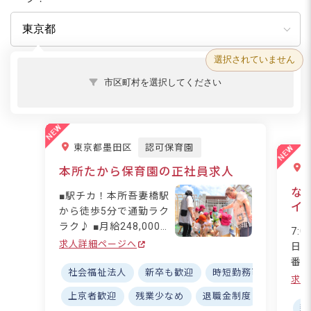
選択されていません
市区町村を選択してください
東京都墨田区
認可保育園
本所たから保育園の正社員求人
な
■駅チカ！本所吾妻橋駅
イ
から徒歩5分で通勤ラク
ラク♪ ■月給248,000円
7:
～！安心の収入でプライ
求人詳細ページへ
日
ベートも充実☆ ■借り上
番、
げ住宅制度あり！住まい
社会福祉法人
新卒も歓迎
時短勤務可
福利厚
にU
求人
の心配なく働ける環境 ■
ア
上京者歓迎
残業少なめ
退職金制度
昇給昇進
「見守る保育」で子ども
備、
新