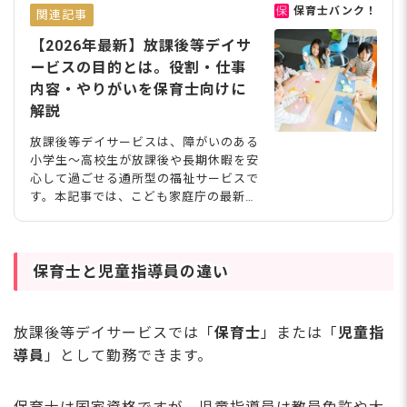
保育士バンク！
関連記事
【2026年最新】放課後等デイサ
ービスの目的とは。役割・仕事
内容・やりがいを保育士向けに
解説
放課後等デイサービスは、障がいのある
小学生〜高校生が放課後や長期休暇を安
心して過ごせる通所型の福祉サービスで
す。本記事では、こども家庭庁の最新ガ
イドラインをもとに、施設の目的・役割
から五領域に基づく支援、児童発達支
援・学童保育との違い、保育士の仕事内
容・やりがいまで、放デイについてわか
保育士と児童指導員の違い
りやすく解説します。 放課後等デイサ
ービスの目的は発達支援と居場所作り
放課後等デイサービスは、児童福祉法に
放課後等デイサービスでは「
保育士
」または「
児童指
基づく福祉サービスの一つであり、小学
導員
」として勤務できます。
生から高校生の障がいのある子どもが放
課後や長期休暇中に安心して過ごし、成
長や発達を支える場所です。 「療育」