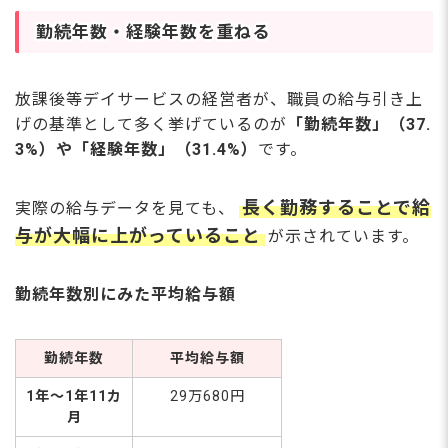
かる診断チャートや、資格を取得する研
修も詳しく紹介します。 この記事でわ
勤続年数・経験年数を重ねる
かること 児発管の平均年収は約418万円
通所施設の管理職平均。ボーナスは約6
0万円（約2カ月分）が目安 施設形態で
放課後等デイサービスの経営者が、職員の給与引き上
給与に差が出る 入所施設や訪問系が高
げの基準として多く挙げているのが
「勤続年数」（37.
給与。通所なら児童発達支援より放課後
3%）や「経験年数」（31.4%）
です。
等デイが高い傾向 年収600万円以上も可
能 管理者兼務やエリアマネージャーへ
の昇格、実務経験を活かした転職で高収
長く勤務することで給
実際の給与データを見ても、
入を目指
与が大幅に上がっていること
が示されています。
勤続年数別にみた平均給与額
勤続年数
平均給与額
1年～1年11カ
29万680円
月