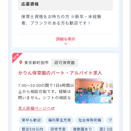
りの遊び場♪近くには和田さ
応募資格
求人情報
へ
くらの坂公園もあり、のびの
登録・相談無料
びと戸外遊びも楽しめる環境
保育士資格をお持ちの方 ※新卒・未経験
希望に合う求人の
です。 ーー【チームワーク抜
者、ブランクのある方も歓迎です！
紹介を受ける
群！働きやすさ重視の環境づ
くり】 20代から50代まで幅広
住所
詳細を表示
い世代が活躍中！園長先生を
中心に、職員同士が何でも相
東京都杉並区和田1-61-15
談できる和やかな雰囲気で
す。基準以上の手厚い職員配
東京都町田市
認可保育園
置により、ゆとりある保育を
東京メトロ丸ノ内線「新中野駅」、「中
実現。ICT導入で業務効率化も
かりん保育園のパート・アルバイト求人
野富士見町駅」徒歩7分
進めています。また、1週間単
東京メトロ丸ノ内線「東高円寺駅」徒歩
位の固定シフト制で生活リズ
11分
7:00～20:00の間で1日6時間以
ムも整いやすく、産休・育休
JR中央線「中野駅」徒歩16分
上から相談可能です。経験は
取得後も時短勤務制度を活用
問いません。シフトの相談な
・新宿から3駅。都心からのアクセスも抜
して多くの先輩ママさんが活
ど、お気軽にお問い合わせく
群です。園の近くには「杉並区立和田さ
躍中です☆充実の研修制度で
求人詳細ページへ
ださい！「かりん保育園」は
くらの坂公園」があり、お散歩や戸外遊
スキルアップもバッチリサポ
尾根緑道の近く、町田市小山
びも楽しめる環境です。隣には姉妹園
ート！
新卒も歓迎
福利厚生充実
社会保険完備
ブランクOK
の小高い場所に位置していま
「明愛幼稚園」が併設されています！
す。自然が豊かな場所ですの
駅近5分以内
研修充実
複数園あり
週2.3日~OK