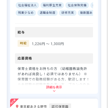
与ありなど、保育士さんが笑
社会福祉法人
福利厚生充実
社会保険完備
ボーナス
顔で働ける体制を整えていま
子どもたちも職員も大切に。困っ
す。また、有給休暇が取りや
残業少なめ
退職金制度
研修充実
複数園あり
設
たときはお互いさま♪助け合いな
すく、産休育休も取得・復帰
がら保育◎
実績多数！長く安心して活躍
いただける職場です。「六町
給与
駅」より徒歩15分の当園に
さらに詳しい
は、広い園庭や大きな園舎の
求人情報
へ
中でのびのびと保育を楽しん
時給
1,226円 〜
1,300円
登録・相談無料
でいただけます。
希望に合う求人の
紹介を受ける
応募資格
保育士資格をお持ちの方 （幼稚園教諭免許
があれば尚良し！必須ではありません） ※
保育園での勤務経験がある方、歓迎します！
※未経験や経験年数の浅い方、ブランクのあ
詳細を表示
る方ももちろんOK。人柄を重視していま
す！笑顔がステキなら即採用！ ◆別ページ
にて同園の保育士・正社員も募集中です！
◆別ページにて北海道／東京都／千葉県／茨
東京都あきる野市
認可保育園