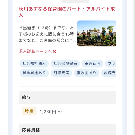
城県の園も募集中です！
秋川あすなろ保育園のパート・アルバイト求
人
住所
お昼過ぎ（13時）までや、お
東京都足立区東保木間1-25-2-101
子様のお迎えに間に合う16時
までなど、ご家庭の都合に合
わせてシフトを融通！お休み
つくばエクスプレス「六町駅」より徒歩
求人詳細ページへ
も1時間単位で取りやすく、家
15分
事育児やプライベートとの両
社会福祉法人
社会保険完備
車通勤可
ブランクOK
※まるで学校のような広い園庭、大きな
立も無理なく可能です。実
園舎が特徴！
際、子育てしながら働くママ
昇給昇進あり
研修充実
複数園あり
設備充実
ア
※徒歩圏内には大きな公園や動物園も！
さん保育士も多い職場です。
お散歩コースが充実しています。
入職後まずは活動の補助や給
食の準備・片づけ、お昼寝の
給与
寝かしつけなど、できること
からお任せしていくので、経
験がなくても大丈夫。先輩が
時給
1,230円 〜
残業ほぼなし！週3日～、フルタイ
しっかりフォローします。
ムから1日6時間の短時間まで相談
可能！
応募資格