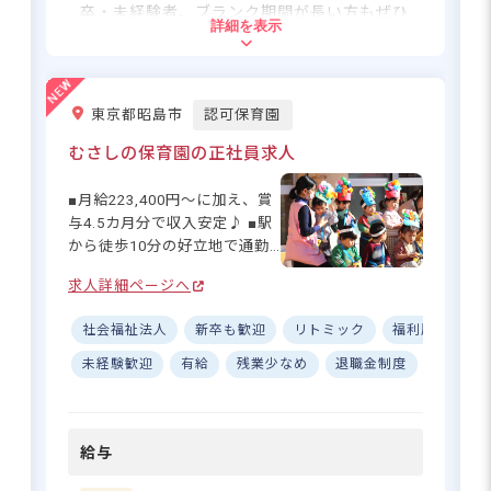
活とキャリアを応援する充実
卒・未経験者、ブランク期間が長い方もぜひ
一緒に心も体ものびのびと保育を
詳細を表示
の待遇】 入職1年目から年収
ご応募ください。 ※子どもを大事にできる
してみませんか？時給1,400円～
321万円想定！年間休日数は担
方をお待ちしています！
当クラスによって異なり、年
間休日140日または120日以上
東京都昭島市
認可保育園
住所
さらに詳しい
となります♪ 有給休暇は初年
求人情報
へ
度から20日間付与、取得率
むさしの保育園の正社員求人
東京都八王子市東浅川町515-5
100％と働きやすさ抜群☆ 保
登録・相談無料
育業務のシステム化や事務職
希望に合う求人の
■月給223,400円～に加え、賞
員のサポート、複数担任制で
紹介を受ける
与4.5カ月分で収入安定♪ ■駅
JR中央線・京王電鉄高尾線「高尾駅」ま
業務効率化にも力を入れてい
から徒歩10分の好立地で通勤
たは、JR中央線「西八王子駅」からバス
ます。産育休の取得・復帰率
ラクラク ■20代～40代の女性
乗車。京王バス「陵南中学校」下車徒歩
90％と、長く働き続けられる
求人詳細ページへ
スタッフが活躍中、ブラン
2分
環境が整っています◎ 宿舎一
ク・未経験歓迎です！ ーー
括借り上げ制度もあるので、
社会福祉法人
新卒も歓迎
リトミック
福利厚生充実
■マイカー、バイク、自転車通勤OK（無
【「元気な子」を育む笑顔あ
住まいの心配もなく安心して
料の駐車場と駐輪場を完備）
ふれる保育園】 むさしの保育
未経験歓迎
有給
残業少なめ
退職金制度
昇給昇
スタートできますよ♪
園では、子どもたちの「元
気」を大切に保育を行ってい
ます♪ 音楽リトミックや体育
給与
指導、習字など多彩な活動を
ワクワクさせられる「魔法の言
通して、子どもたちの可能性
葉」をかけて、愛情たっぷりの教