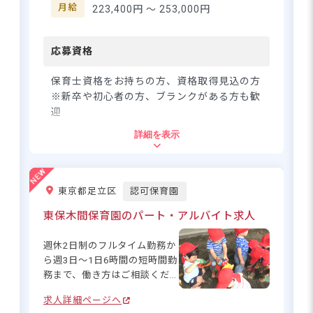
を広げるお手伝いをしません
月給
223,400円 〜
253,000円
育と保育を♪
か？ ーー【チームワーク抜
群！安心して働ける環境】
「困ったときはお互いさま」
応募資格
さらに詳しい
の精神で職員同士の仲が良
求人情報
へ
く、何でも相談できる働きや
保育士資格をお持ちの方、資格取得見込の方
登録・相談無料
すさが自慢です◎ 未経験の方
※新卒や初心者の方、ブランクがある方も歓
も経験豊富なリーダー保育士
希望に合う求人の
迎
紹介を受ける
がしっかりサポートするので
詳細を表示
安心！ 有給休暇が取得しやす
住所
く、プライベートも大切にで
きる環境☆
東京都昭島市中神町1294-4
東京都足立区
認可保育園
東保木間保育園のパート・アルバイト求人
■JR青梅線「中神駅」より徒歩10分
■マイカー・バイク・自転車通勤可（駐
週休2日制のフルタイム勤務か
車場自己負担・駐輪場完備／バイク通勤
ら週3日～1日6時間の短時間勤
は要相談）
務まで、働き方はご相談くだ
さい！時給1,226円～、残業ほ
求人詳細ページへ
ぼなし、勤務時間に応じて賞