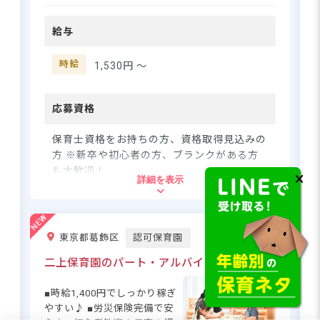
添う保育に取り組んでいま
も通勤圏内！現在は八王子、羽村、福
す。勤務時間は相談可能なの
生、昭島から通勤している職員がいま
給与
で、ご都合に合わせた働き方
す。
ができます。パートも年度末
には特別賞与があるなど、や
時給
1,530円 〜
りがいを持って働けます。
【きらきら保育園について】
地域全体で子どもを育てあ
応募資格
1日4時間・週3日～、日数・時間
い、安心・安全なコミュニテ
の融通が利くので安心です！車通
ィを築き上げていく保育を目
勤OK
保育士資格をお持ちの方、資格取得見込みの
指しています。 【保育の取り
方 ※新卒や初心者の方、ブランクがある方
組みの例】 ・アートレクリエ
も大歓迎！
詳細を表示
ーション 絵やオブジェの創作
さらに詳しい
を通じて、子どもの感性を育
求人情報
へ
住所
んでいます。 ・食育 園で育て
登録・相談無料
た野菜を収穫～調理まで体験
東京都葛飾区
認可保育園
東京都荒川区西日暮里2-30-4
希望に合う求人の
する事で、食べる事への喜び
紹介を受ける
や楽しさを味わっています。
二上保育園のパート・アルバイト求人
JR山手線・京浜東北線、京成本線「日暮
里駅」徒歩4分
■時給1,400円でしっかり稼ぎ
やすい♪ ■労災保険完備で安