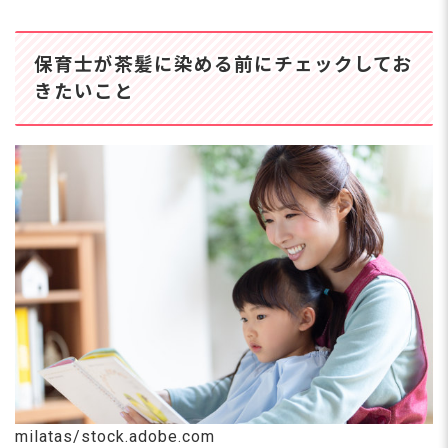
ないでしょうか。今回は、保育士の髪色
事情を紹介します。また、転職時や研修
中、1年目の保育士さんに適した髪色に
保育士が茶髪に染める前にチェックしてお
ついてもまとめました。 保育士の髪色
はここを見て判断しよう 保育士の仕事
きたいこと
は、安全面の問題から洋服やアクセサリ
ーなどでおしゃれをしにくい職業ですよ
ね。しかし、髪色自由という園があるな
ど、髪色は服装よりも自由度が高いかも
しれません。 とはいえ、自由だからと
言って赤やピンク色など派手な色でもよ
いというわけではありませ
milatas/stock.adobe.com