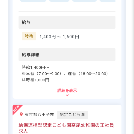
で、園の近くには子どもたち
が思い切り遊べる公園がたく
さんあります！お天気の良い
給与
日は毎日お散歩へ出掛けてお
履歴書不要・私服OKの園見学受付
り、四季折々の季節を感じな
中！定員47名のオシャレな保育園
がらたくさんの自然に触れ合
時給
1,400円 〜
1,600円
です♪
っています。
給与詳細
さらに詳しい
求人情報
へ
時給1,400円～
登録・相談無料
※早番（7:00～9:00）、遅番（18:00～20:00）
希望に合う求人の
は時給1,600円
紹介を受ける
・別途支給手当
詳細を表示
交通費支給 月上限23,000円
※試用期間1カ月／同条件
※契約期間1年、契約更新あり
東京都八王子市
認定こども園
幼保連携型認定こども園高尾幼稚園の正社員
応募資格
求人