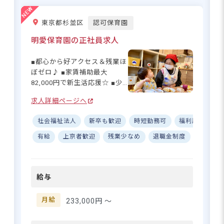
す。
東京都杉並区
認可保育園
住所
明愛保育園の正社員求人
東京都町田市小山ヶ丘1-10-2
■都心から好アクセス＆残業ほ
ぼゼロ♪ ■家賃補助最大
82,000円で新生活応援☆ ■少
京王線「多摩境駅」徒歩20分または車で
人数制で子ども一人ひとりに
6分／神奈川中央バス「多摩境通り北」
求人詳細ページへ
寄り添える◎ ■有給取得率
バス停から徒歩4分
100%＆年間休日122日！ ーー
※マイカー・バイク・自転車通勤OK
社会福祉法人
新卒も歓迎
時短勤務可
福利厚生充実
【笑顔あふれる♪アットホー
ムな0～2歳児保育】 デザイナ
有給
上京者歓迎
残業少なめ
退職金制度
昇給昇
ーズ設計のオシャレな園舎
で、家庭的な雰囲気を大切に
上限8.2万円の借り上げ社宅あり！
した保育を行っています。定
残業は月平均2時間・持ち帰りほぼ
給与
員47名の小規模園だからこ
なし
そ、子どもたち一人ひとりの
成長をしっかり見守ることが
月給
233,000円 〜
できます。園庭にあるサンテ
ラスは子どもたちのお気に入
さらに詳しい