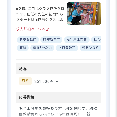
保育士資格をお持ちの方 ※幼稚園教諭免許
■入職1年目はクラス担任を持
をお持ちの方も歓迎！ ※新卒や未経験の方
たず、担任の先生の補助から
も歓迎しております！ ◆職員は20代～50代
スタート◎ ■担当クラスによ
まで幅広い年代の方が在籍しています。職員
っては年間休日140日♪ ■宿舎
同士で積極的にコミュニケーションを取って
求人詳細ページへ
一括借り上げ制度で住まいの
いるので、自分の意見が言いやすい雰囲気で
心配なし☆ ■優しい先輩に囲
新卒も歓迎
時短勤務可
福利厚生充実
社会保険完備
す。
まれた温かい職場環境♪ ーー
【笑顔あふれる！人間関係抜
有給
駅近5分以内
上京者歓迎
残業少なめ
退職金
群の幼保連携型こども園】 高
住所
尾幼稚園では大きな声を出し
たり怒ったりすることなく、
東京都町田市小山ヶ丘1-10-2
給与
子どもたちにしっかり先生の
想いを伝えられています。ど
京王線「多摩境駅」徒歩20分または車で
んな魔法をかけているのか
月給
251,000円 〜
6分／神奈川中央バス「多摩境通り北」
は、当園で活躍する先生だけ
バス停から徒歩4分
の秘密☆ 上手く使いこなせる
※マイカー・バイク・自転車通勤OK
ように、先輩たちが優しくア
応募資格
ドバイスやフォローをしてく
れるので安心して挑戦してく
保育士資格をお持ちの方（種別問わず、幼稚
ださいね◎ ーー【あなたの生
園教諭免許もお持ちであれば尚可） ※新