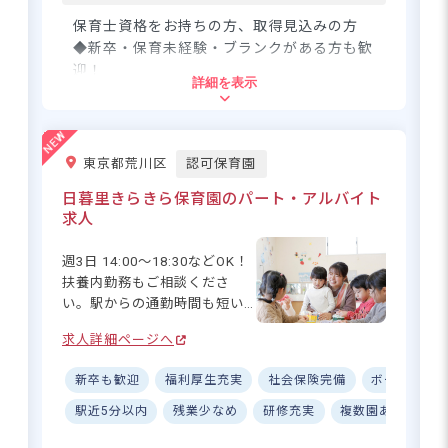
保育士資格をお持ちの方、取得見込みの方
さらに詳しい
◆新卒・保育未経験・ブランクがある方も歓
求人情報
へ
迎！
詳細を表示
登録・相談無料
希望に合う求人の
住所
紹介を受ける
東京都荒川区
認可保育園
東京都あきる野市原小宮2-6-6
日暮里きらきら保育園のパート・アルバイト
求人
＜車＞
JR五日市線「秋川駅」より車で7分／各
線「拝島駅」より車で12分
週3日 14:00～18:30などOK！
扶養内勤務もご相談くださ
＜バス＞
い。駅からの通勤時間も短い
JR青梅線「福生」駅より西東京バス（永
ため、お仕事帰りにお買い物
田橋経由の各線）乗車
求人詳細ページへ
や様々な用事を済ませられる
バス停「草花」または「門前」下車、徒
など、ゆとりを持った通勤が
歩10分
新卒も歓迎
福利厚生充実
社会保険完備
ボーナス・
できる環境です。きらきら保
育園では、アットホームな雰
駅近5分以内
残業少なめ
研修充実
複数園あり
設
※車・バイク・自転車通勤OK（駐車場・
囲気の中、一人ひとりに寄り
無料駐輪場あり）小平市、立川市エリア