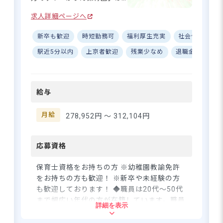
尾根緑道の近く、町田市小山
求人詳細ページへ
の小高い場所に位置していま
す。自然が豊かな場所ですの
新卒も歓迎
時短勤務可
福利厚生充実
社会保険完備
で、園の近くには子どもたち
が思い切り遊べる公園がたく
駅近5分以内
上京者歓迎
残業少なめ
退職金制度
さんあります！お天気の良い
日は毎日お散歩へ出掛けてお
り、四季折々の季節を感じな
給与
がらたくさんの自然に触れ合
っています。私たちと一緒
に、心も体ものびのびと保育
月給
278,952円 〜
312,104円
をしてみませんか？
応募資格
保育士資格をお持ちの方 ※幼稚園教諭免許
をお持ちの方も歓迎！ ※新卒や未経験の方
も歓迎しております！ ◆職員は20代～50代
まで幅広い年代の方が在籍しています。職員
詳細を表示
同士で積極的にコミュニケーションを取って
いるので、自分の意見が言いやすい雰囲気で