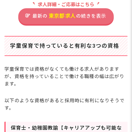
住
か？
求人詳細・ご応募はこちら
京浜急行本線「新馬場駅」より
仕事です
東
徒歩6分
東京都
求人
最新の
の続きを表示
し
フ想
■自転車通勤OK（駐輪場完備）
会
定
す
学童保育で持っていると有利な3つの資格
り
化
完全週休2日制・年休
保
130日！東京都の配置
り
学童保育では資格がなくても働ける求人があります
れ
基準1.8倍の保育士を
が、資格を持っていることで働ける職種の幅は広がり
ん
配置
ます。
も
あ
の
以下のような資格があると採用時に有利になりそうで
が
さらに詳しい
す。
求人情報
へ
ま
登録・相談無料
保育士・幼稚園教諭【キャリアアップも可能な
希望に合う求人の