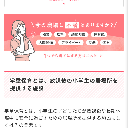
【2026年最新】
【仕事内容の違い】正社員は全体管理、パートはサポ
ート中心
【給与の違い】常勤と非常勤の年収目安
処遇改善や放課後児童対策パッケージ2026で給料は上
昇傾向
学童保育で働くメリットとデメリット
【メリット】自主性の支援・スキル習得・午前中の余
裕
【デメリット】求人の少なさ・保護者や学校連携の難
しさ
学童保育の仕事内容に関するよくある質問
学童保育とは、放課後の小学生の居場所を
Q. 学童保育の仕事内容を一言でいうと何ですか？
提供する施設
Q. 学童保育と児童クラブ・放課後児童クラブは何が違
う？
Q. 学童保育で働くには保育士資格は必須ですか？
Q. 学童保育の1日のスケジュールはどんな感じです
学童保育とは、小学生の子どもたちが放課後や長期休
か？
暇中に安全に過ごすための居場所を提供する施設もし
Q. 学童保育は正社員の求人が少ないと聞きましたが本
当ですか？
くはその業態です。