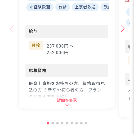
は、職員の待遇改善や働
クO
未経験歓迎
有給
上京者歓迎
残業少なめ
きやすい環境づくりに力
復帰
社
を入れており、完全週休
な
正
2日制。年間休日130日
境です◎
など、プライベートも大
た
給与
切にしながら働ける環境
たた
をしっかりサポート。福
せ
月給
237,000円 〜
給
利厚生も充実しており、
ち
252,000円
ライフステージが変わっ
ー
ても安心して長く働き続
フ
けることが可能な環境で
応募資格
ク
す。
雑
応
保育士資格をお持ちの方、資格取得見
サ
込の方 ※新卒や初心者の方、ブラン
ま
保
クがある方も大歓迎！
教
込
詳細を表示
ア
る
せ
迎
住所
た
方
間
東京都品川区南品川2-9-25
緒