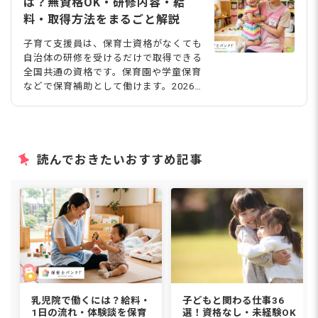
は？無資格OK・研修内容・給
料・取得方法をまるごと解説
子育て支援員は、保育士資格がなくても
自治体の研修を受けるだけで取得できる
全国共通の資格です。保育園や学童保育
などで保育補助として働けます。2026
年度から本格実施される「こども誰でも
通園制度」により保育ニーズが急増して
おり、保育士を支える貴重な人材です。
今回の記事では、資格の取り方から研修
の4コース、eラーニング対応状況、気
読んでおきたいおすすめ記事
になる給料事情、保育士との違いを解説
します。 子育て支援員とは？育児中の
ママ・パパを支える保育の仕事 子育て
支援員とは、保育人材不足の解消を目的
として、2015年に子ども・子育て支援
新制度によって新設された、保育の仕事
に就くことができる資格です。 厚生労
働省の資料「子ども・
乳児院で働くには？給料・
子どもと関わる仕事36
1日の流れ・体験談を保育
選！資格なし・未経験OK