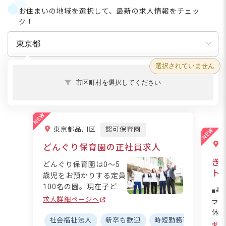
ている家庭などを支援する目的で設置さ
お住まいの地域を選択して、最新の求人情報をチェッ
れ、地域や自治体によって運営形態も異
ク！
なります。 学童保育の役割・種類 学童
保育（放課後児童クラブ）は、主に共働
き家庭やひとり親家庭など、保護者が昼
間家庭にいない家庭の小学生を対象に、
放課後や長期休暇中の生活の場を提供す
選択されていません
る施設です。 国の制度
市区町村を選択してください
東京都品川区
認可保育園
どんぐり保育園の正社員求人
き
どんぐり保育園は0～5
ト
歳児をお預かりする定員
100名の園。現在子ども
■基
たちの成長に寄り添って
求人詳細ページへ
ライ
くださる正社員の保育士
休
を募集中です。当法人で
社会福祉法人
新卒も歓迎
時短勤務可
福利厚
中の
求人