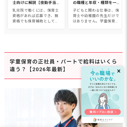
士向けに解説【夜勤手当込
の職種と年収・種類を一覧
み】
比較【2026年版】
乳児院で働くには、保育士
子どもと関わる仕事は、保
資格があれば応募でき、無
育士や幼稚園の先生だけで
資格でも保育補助として働
はありません。学童保育、
けます。職種は保育士・看
児童発達支援、スポーツイ
護師・児童指導員・家庭支
ンストラクター、子ども英
援専門相談員など。給料は
会話講師など36種類につい
月18〜27万円に1回5,000円
て、仕事内容・必要資格・
からの夜勤手当で、保育...
年収・なり方を1つずつ紹
介しま...
学童保育の正社員・パートで給料はいくら
違う？【2026年最新】