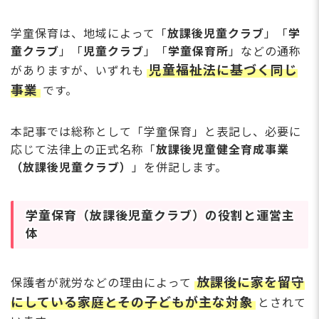
Q. 転職サービスに登録すると、今の職場にバレません
か？
Q. まだ学童に転職するか決めていませんが、相談だけ
学童保育は、地域によって「
放課後児童クラブ
」「
学
でもいいですか？
童クラブ
」「
児童クラブ
」「
学童保育所
」などの通称
Q. 登録したら転職活動が大変になる？
児童福祉法に基づく同じ
がありますが、いずれも
学童保育の仕事内容を理解して、自分に合う働き
事業
です。
方を見つけよう
本記事では総称として「学童保育」と表記し、必要に
応じて法律上の正式名称「
放課後児童健全育成事業
（放課後児童クラブ）
」を併記します。
学童保育（放課後児童クラブ）の役割と運営主
体
放課後に家を留守
保護者が就労などの理由によって
にしている家庭とその子どもが主な対象
とされて