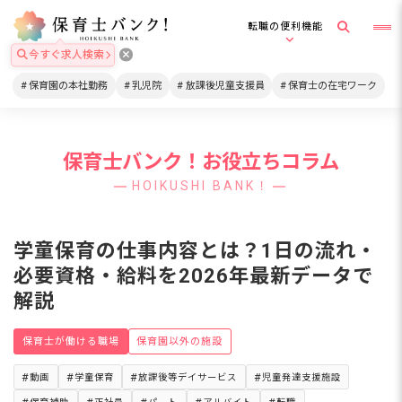
転職の便利機能
今すぐ求人検索
保育園の本社勤務
乳児院
放課後児童支援員
保育士の在宅ワーク
保育士バンク！お役立ちコラム
HOIKUSHI BANK！
学童保育の仕事内容とは？1日の流れ・
必要資格・給料を2026年最新データで
解説
保育士が働ける職場
保育園以外の施設
動画
学童保育
放課後等デイサービス
児童発達支援施設